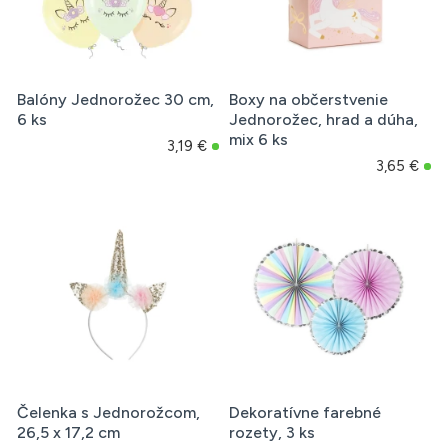
Balóny Jednorožec 30 cm,
Boxy na občerstvenie
6 ks
Jednorožec, hrad a dúha,
mix 6 ks
3,19 €
3,65 €
Čelenka s Jednorožcom,
Dekoratívne farebné
26,5 x 17,2 cm
rozety, 3 ks