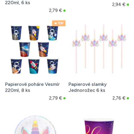
220ml, 6 ks
2,94 €
2,79 €
🔥 TOP
Papierové poháre Vesmír
Papierové slamky
220ml, 8 ks
Jednorožec 6 ks
2,79 €
2,76 €