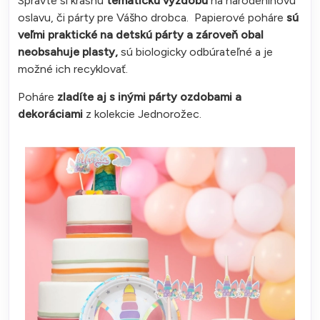
Spravte si krásnu
tematickú výzdobu
na narodeninovú
oslavu, či párty pre Vášho drobca. Papierové poháre
sú
veľmi praktické na detskú párty a zároveň obal
neobsahuje plasty,
sú biologicky odbúrateľné a je
možné ich recyklovať.
Poháre
zladíte aj s inými párty ozdobami a
dekoráciami
z kolekcie Jednorožec.