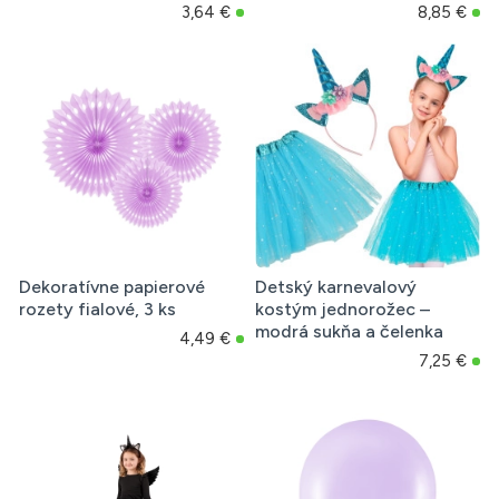
3,64 €
8,85 €
Dekoratívne papierové
Detský karnevalový
rozety fialové, 3 ks
kostým jednorožec –
modrá sukňa a čelenka
4,49 €
7,25 €