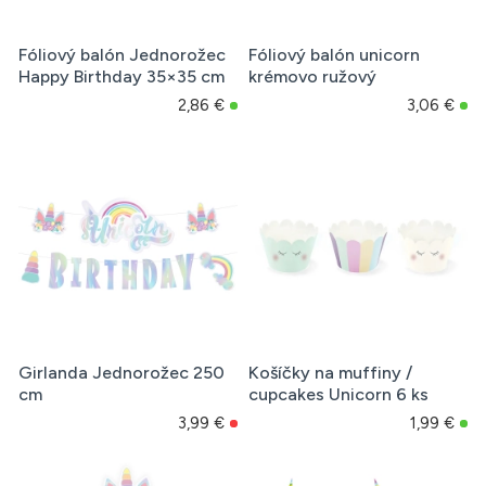
Fóliový balón Jednorožec
Fóliový balón unicorn
Happy Birthday 35×35 cm
krémovo ružový
2,86 €
3,06 €
Girlanda Jednorožec 250
Košíčky na muffiny /
cm
cupcakes Unicorn 6 ks
3,99 €
1,99 €