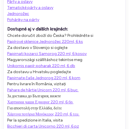
Párty a oslavy
Tematické párty a oslavy
Jednorožec
Poháriky na párty
Dostupné aj v ďalších krajinách:
Chcete doručit zboží do Česka? Prohlédněte si
Papírové sklenice Jednorožec 220ml, 6 ks
Za dostavo v Slovenijo si oglejte
Papirnati kozarci Samorog 220 ml, 6 kosov
Magyarországi szállításhoz tekintse meg
Unikornis papír poharak 220 ml, 6 db
Za dostavu u Hrvatsku pogledajte
Papirnate čaše Jednorog 220 ml, 6 kom
Pentru livrare în România, vizitați
Pahare de hârtie Unicorn 220 ml, 6 buc.
За доставка до България, вижте
Хартиени чаши Еднорог 220 ml, 6 бр.
Για αποστολή στην Ελλάδα, δείτε
Χάρτινα ποτήρια Μονόκερος 220 ml, 6 τεμ.
Per la spedizione in Italia, visita
Bicchieri di carta Unicorno 220 ml, 6 pz