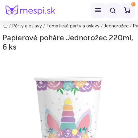
0
Párty a oslavy
Tematické párty a oslavy
Jednorožec
Pa
Hľadať
Papierové poháre Jednorožec 220ml,
6 ks