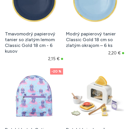
Tmavomodrý papierový
Modrý papierový tanier
tanier so zlatým lemom
Classic Gold 18 cm so
Classic Gold 18 cm - 6
zlatým okrajom – 6 ks
kusov
2,20 €
2,15 €
-20 %