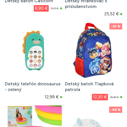
Detský batoh Caticorn
Detský hriankovač s
príslušenstvom
8,90 €
11,17 €
25,52 €
-25 %
Detský telefón dinosaurus
Detský batoh Tlapková
- zelený
patrola
12,99 €
12,30 €
16,30 €
-48 %