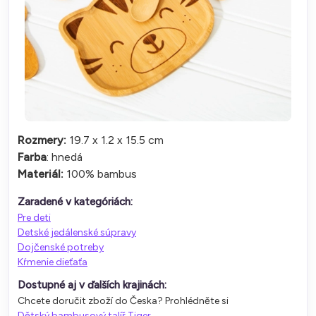
Rozmery:
19.7 x 1.2 x 15.5 cm
Farba
: hnedá
Materiál:
100% bambus
Zaradené v kategóriách:
Pre deti
Detské jedálenské súpravy
Dojčenské potreby
Kŕmenie dieťaťa
Dostupné aj v ďalších krajinách:
Chcete doručit zboží do Česka? Prohlédněte si
Dětský bambusový talíř Tiger