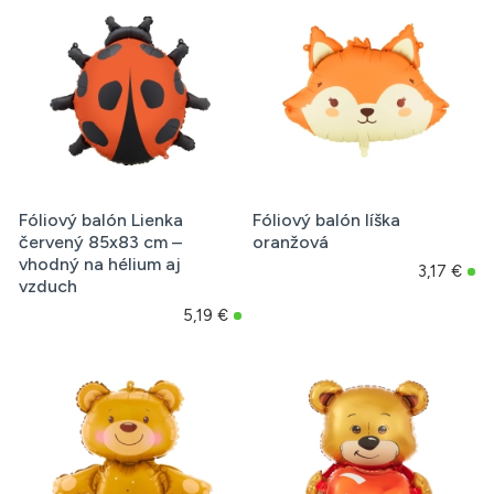
Fóliový balón Lienka
Fóliový balón líška
červený 85x83 cm –
oranžová
vhodný na hélium aj
3,17 €
vzduch
5,19 €