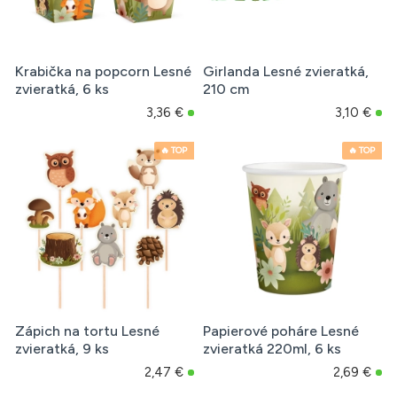
Krabička na popcorn Lesné
Girlanda Lesné zvieratká,
zvieratká, 6 ks
210 cm
3,36 €
3,10 €
🔥 TOP
🔥 TOP
Zápich na tortu Lesné
Papierové poháre Lesné
zvieratká, 9 ks
zvieratká 220ml, 6 ks
2,47 €
2,69 €