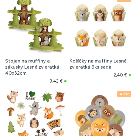
Stojan na muffiny a
Košíčky na muffiny Lesné
zákusky Lesné zvieratká
zvieratká 6ks sada
40x32cm
2,40 €
9,42 €
🔥 TOP