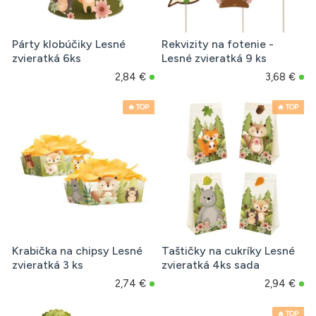
Párty klobúčiky Lesné
Rekvizity na fotenie -
zvieratká 6ks
Lesné zvieratká 9 ks
2,84 €
3,68 €
🔥 TOP
🔥 TOP
Krabička na chipsy Lesné
Taštičky na cukríky Lesné
zvieratká 3 ks
zvieratká 4ks sada
2,74 €
2,94 €
🔥 TOP