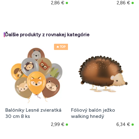
2,86 €
2,86 €
Ďalšie produkty z rovnakej kategórie
🔥 TOP
Balóniky Lesné zvieratká
Fóliový balón ježko
30 cm 8 ks
walking hnedý
2,99 €
6,34 €