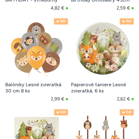
4,82 €
2,59 €
🔥 TOP
🔥 TOP
Balóniky Lesné zvieratká
Papierové taniere Lesné
30 cm 8 ks
zvieratká, 6 ks
2,99 €
2,62 €
🔥 TOP
🔥 TOP