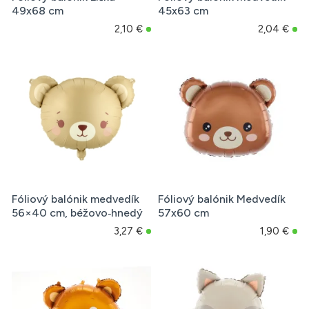
49x68 cm
45x63 cm
2,10 €
2,04 €
Fóliový balónik medvedík
Fóliový balónik Medvedík
56×40 cm, béžovo‑hnedý
57x60 cm
3,27 €
1,90 €