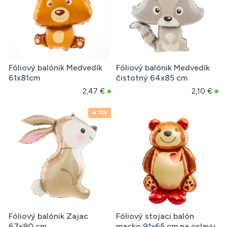
Fóliový balónik Medvedík
Fóliový balónik Medvedík
61x81cm
čistotný 64x85 cm
2,47 €
2,10 €
🔥 TOP
Fóliový balónik Zajac
Fóliový stojaci balón
67x80 cm
macko 91x65 cm na oslavu