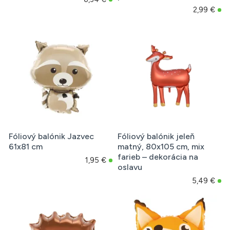
2,99 €
Fóliový balónik Jazvec
Fóliový balónik jeleň
61x81 cm
matný, 80x105 cm, mix
farieb – dekorácia na
1,95 €
oslavu
5,49 €