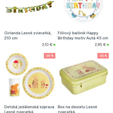
Girlanda Lesné zvieratká,
Fóliový balónik Happy
210 cm
Birthday motív Autá 45 cm
3,10 €
2,95 €
-25 %
-22 %
Detská jedálenská súprava
Box na desiatu Lesné
Lesné zvieratká
zvieratká