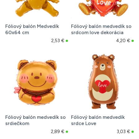
Fóliový balón Medvedík
Fóliový balón medvedík so
60x64 cm
srdcom love dekorácia
2,53 €
4,20 €
Fóliový balón medvedík so
Fóliový balón medvedík
srdiečkom
srdce Love
2,89 €
3,03 €