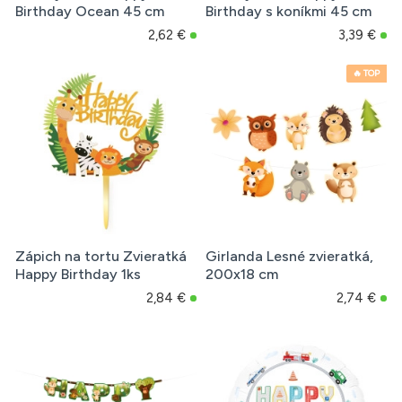
Birthday Ocean 45 cm
Birthday s koníkmi 45 cm
2,62 €
3,39 €
🔥 TOP
Zápich na tortu Zvieratká
Girlanda Lesné zvieratká,
Happy Birthday 1ks
200x18 cm
2,84 €
2,74 €