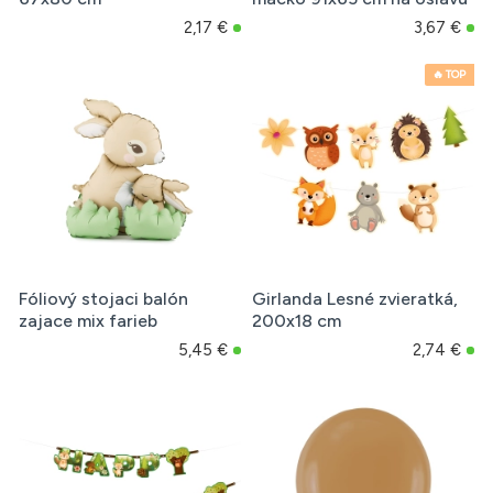
2,17 €
3,67 €
🔥 TOP
Fóliový stojaci balón
Girlanda Lesné zvieratká,
zajace mix farieb
200x18 cm
5,45 €
2,74 €