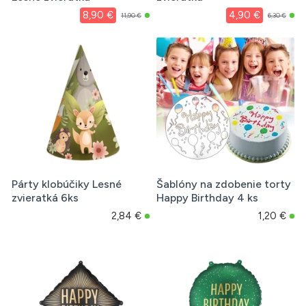
8,90 €
4,90 €
11,90 €
6,30 €
Párty klobúčiky Lesné
Šablóny na zdobenie torty
zvieratká 6ks
Happy Birthday 4 ks
2,84 €
1,20 €