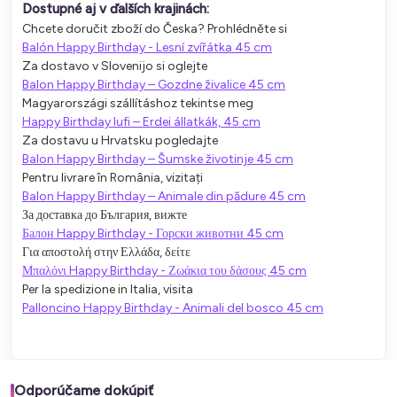
Dostupné aj v ďalších krajinách:
Chcete doručit zboží do Česka? Prohlédněte si
Balón Happy Birthday - Lesní zvířátka 45 cm
Za dostavo v Slovenijo si oglejte
Balon Happy Birthday – Gozdne živalice 45 cm
Magyarországi szállításhoz tekintse meg
Happy Birthday lufi – Erdei állatkák, 45 cm
Za dostavu u Hrvatsku pogledajte
Balon Happy Birthday – Šumske životinje 45 cm
Pentru livrare în România, vizitați
Balon Happy Birthday – Animale din pădure 45 cm
За доставка до България, вижте
Балон Happy Birthday - Горски животни 45 cm
Για αποστολή στην Ελλάδα, δείτε
Μπαλόνι Happy Birthday - Ζωάκια του δάσους 45 cm
Per la spedizione in Italia, visita
Palloncino Happy Birthday - Animali del bosco 45 cm
Odporúčame dokúpiť