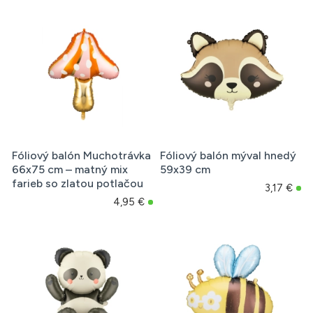
Fóliový balón Muchotrávka
Fóliový balón mýval hnedý
66x75 cm – matný mix
59x39 cm
farieb so zlatou potlačou
3,17 €
4,95 €