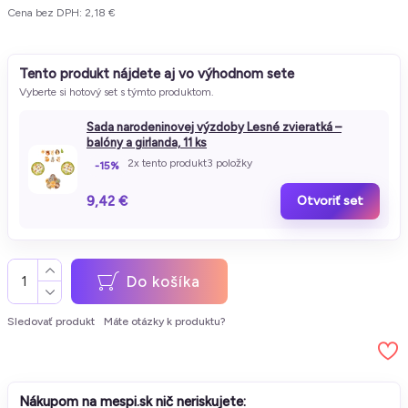
Cena bez DPH: 2,18 €
Tento produkt nájdete aj vo výhodnom sete
Vyberte si hotový set s týmto produktom.
Sada narodeninovej výzdoby Lesné zvieratká –
balóny a girlanda, 11 ks
2x tento produkt
3 položky
-15%
9,42 €
Otvoriť set
Do košíka
Sledovať produkt
Máte otázky k produktu?
Nákupom na mespi.sk nič neriskujete: