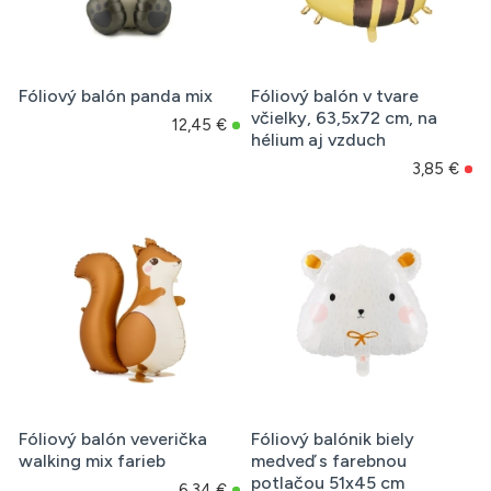
Fóliový balón panda mix
Fóliový balón v tvare
včielky, 63,5x72 cm, na
12,45 €
hélium aj vzduch
3,85 €
Fóliový balón veverička
Fóliový balónik biely
walking mix farieb
medveď s farebnou
potlačou 51x45 cm
6,34 €