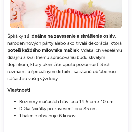
Špirálky
sú ideálne na zavesenie a skrášlenie osláv,
narodeninových párty alebo ako trvalá dekorácia, ktorá
poteší každého milovníka mačiek
. Vďaka ich veselému
dizajnu a kvalitnému spracovaniu budú skvelým
doplnkom, ktorý okamžite upúta pozornosť. S ich
rozmarmi a špeciálnymi detailmi sa stanú obľúbenou
súčasťou vašej výzdoby.
Vlastnosti
Rozmery mačacích hláv: cca 14,5 cm x 10 cm
Dĺžka špirálky po zavesení: cca 85 cm
1 balenie obsahuje 6 kusov