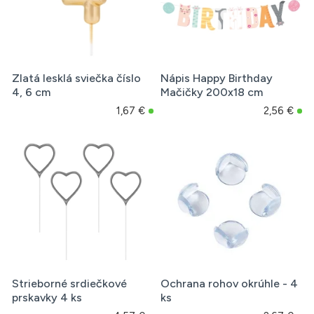
Zlatá lesklá sviečka číslo
Nápis Happy Birthday
4, 6 cm
Mačičky 200x18 cm
1,67 €
2,56 €
Strieborné srdiečkové
Ochrana rohov okrúhle - 4
prskavky 4 ks
ks