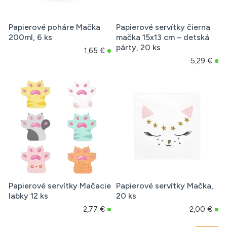
Papierové poháre Mačka
Papierové servítky čierna
200ml, 6 ks
mačka 15x13 cm – detská
párty, 20 ks
1,65 €
5,29 €
Papierové servítky Mačacie
Papierové servítky Mačka,
labky 12 ks
20 ks
2,77 €
2,00 €