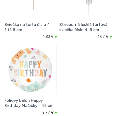
Sviečka na tortu číslo 4
Strieborná lesklá tortová
žltá 6 cm
sviečka číslo 4, 6 cm
1,83 €
1,67 €
Fóliový balón Happy
Birthday Mačičky - 45 cm
2,77 €