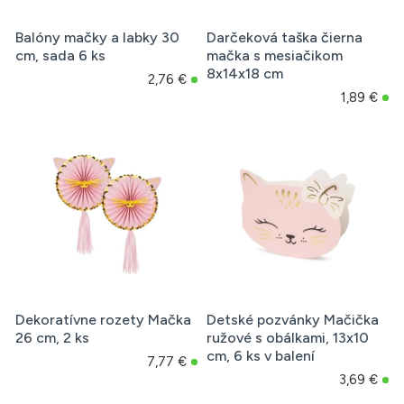
Balóny mačky a labky 30
Darčeková taška čierna
cm, sada 6 ks
mačka s mesiačikom
8x14x18 cm
2,76 €
1,89 €
Dekoratívne rozety Mačka
Detské pozvánky Mačička
26 cm, 2 ks
ružové s obálkami, 13x10
cm, 6 ks v balení
7,77 €
3,69 €