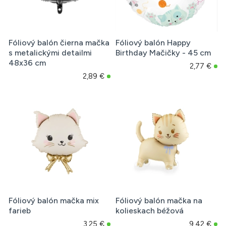
Fóliový balón čierna mačka
Fóliový balón Happy
s metalickými detailmi
Birthday Mačičky - 45 cm
48x36 cm
2,77 €
2,89 €
Fóliový balón mačka mix
Fóliový balón mačka na
farieb
kolieskach béžová
3,25 €
9,42 €