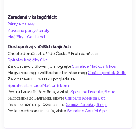
Zaradené v kategóriách:
Párty a oslavy
Závesné párty špirály
Mačičky - Cat Land
Dostupné aj v ďalších krajinách:
Chcete doručit zboží do Česka? Prohlédněte si
Spirálky Kočičky 6 ks
Za dostavo v Slovenijo si oglejte
Spiralice Mačkos 6 kos
Magyarországi szállításhoz tekintse meg
Cicás spirálok, 6 db
Za dostavu u Hrvatsku pogledajte
Spiralne slamčice Mačići, 6 kom
Pentru livrare în România, vizitați
Spiraline Pisicuțe, 6 buc.
За доставка до България, вижте
Спирали Котенца 6 бр.
Για αποστολή στην Ελλάδα, δείτε
Σπιράλ Γατούλες 6 τεμ.
Per la spedizione in Italia, visita
Spiraline Gattini 6 pz