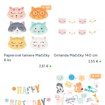
🔥 TOP
Papierové taniere Mačičky
Girlanda Mačičky 140 cm
6 ks
3,55 €
2,61 €
🔥 TOP