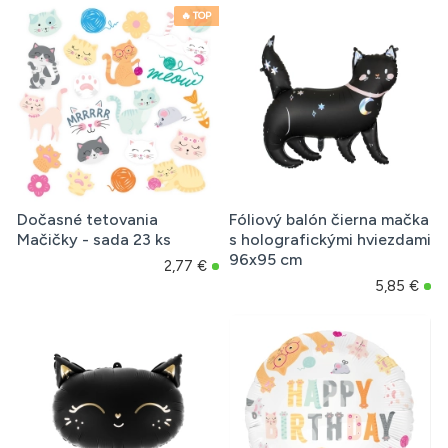
🔥 TOP
Dočasné tetovania
Fóliový balón čierna mačka
Mačičky - sada 23 ks
s holografickými hviezdami
96x95 cm
2,77 €
5,85 €