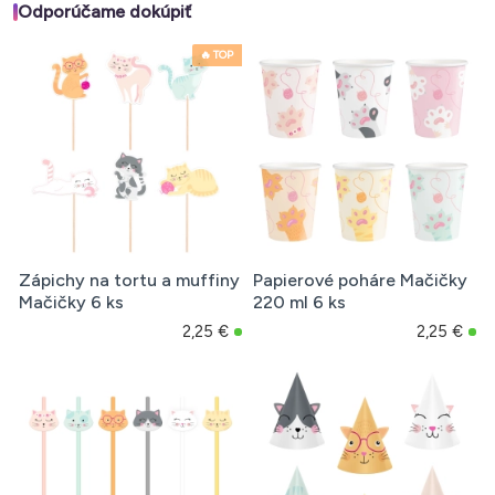
Odporúčame dokúpiť
🔥 TOP
Zápichy na tortu a muffiny
Papierové poháre Mačičky
Mačičky 6 ks
220 ml 6 ks
2,25 €
2,25 €