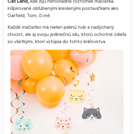
Cat Land,
kde žijú mimoriadne roztomilé mačiatka,
inšpirované obľúbenými kreslenými postavičkami ako
Garfield, Tom, či iné.
Každé mačiatko má nielen peknú tvár a nadýchaný
chvost, ale aj svoju jedinečnú silu, ktorú ochotne zdieľa
so všetkými, ktorí vstúpia do tohto kráľovstva.