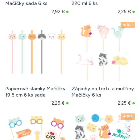
Mačičky sada 6 ks
220 ml 6 ks
2,92 €
2,25 €
🔥 TOP
Papierové slamky Mačičky
Zápichy na tortu a muffiny
19,5 cm 6 ks sada
Mačičky 6 ks
2,25 €
2,25 €
🔥 TOP