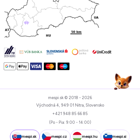
mespi.sk © 2018 - 2026
Východná 4, 949 01 Nitra, Slovensko
+421 948 85 66 85
(Po - Pia: 9:00 - 14:00)
mespi.sk
mespi.cz
mespi.hu
mespi.si