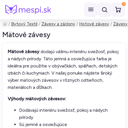
0
Bytový Textil
Závesy a záclony
Hotové závesy
Závesy 
Hľadať
Mätové závesy
Mätové závesy
dodajú vášmu interiéru sviežosť, pokoj
a nádych prírody. Táto jemná a osviežujúca farba je
ideálna pre použitie v obývačkách, spálňach, detských
izbách či kuchyniach. V našej ponuke nájdete široký
výber mätových závesov v rôznych odtieňoch,
materiáloch a dĺžkach.
Výhody mätových závesov:
Dodávajú interiéru sviežosť, pokoj a nádych
prírody
Sú jemné a osviežujúce