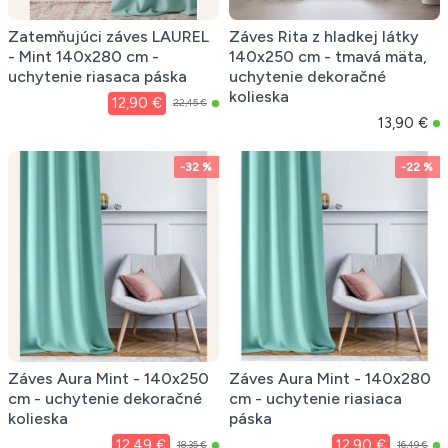
Zatemňujúci záves LAUREL
Záves Rita z hladkej látky
- Mint 140x280 cm -
140x250 cm - tmavá mäta,
uchytenie riasaca páska
uchytenie dekoračné
kolieska
12,90 €
22,45 €
13,90 €
-32 %
-22 %
Záves Aura Mint - 140x250
Záves Aura Mint - 140x280
cm - uchytenie dekoračné
cm - uchytenie riasiaca
kolieska
páska
12,49 €
12,90 €
18,35 €
16,49 €