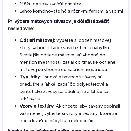
Môžu opticky zväčšiť priestor
Ľahko kombinovateľné s rôznymi farbami a vzormi
Pri výbere mätových závesov je dôležité zvážiť
nasledovné:
Odtieň mätovej:
Vyberte si odtieň mätovej,
ktorý sa hodí k farbe vašich stien a nábytku.
Svetlejšie odtiene mätovej sú vhodné do
menších miestností, zatiaľ čo tmavšie odtiene
mätovej sú vhodné do väčších miestností.
Typ látky:
Ľanové a bavlnené závesy sú
priedušné a ľahké, zatiaľ čo polyesterové a
syntetické závesy sú odolnejšie a ľahšie sa
udržiavajú.
Vzory a textúry:
Ak chcete, aby závesy dopĺňali
váš interiér, vyberte si vzory a textúry, ktoré sa
hodia k vášmu nábytku a dekoráciám.
Nechajte sa inšpirovať našou ponukou mätových