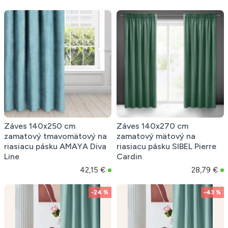
Záves 140x250 cm
Záves 140x270 cm
zamatový tmavomätový na
zamatový mätový na
riasiacu pásku AMAYA Diva
riasiacu pásku SIBEL Pierre
Line
Cardin
42,15 €
28,79 €
-24 %
-43 %