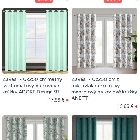
Záves 140x250 cm matný
Záves 140x250 cm z
svetlomätový na kovové
mikrovlákna krémový
krúžky ADORE Design 91
mentolový na kovové krúžky
ANETT
17,86 €
15,66 €