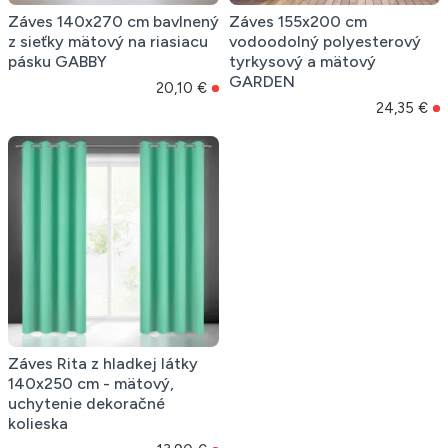
Záves 140x270 cm bavlnený
Záves 155x200 cm
z sieťky mätový na riasiacu
vodoodolný polyesterový
pásku GABBY
tyrkysový a mätový
GARDEN
20,10 €
24,35 €
Záves Rita z hladkej látky
140x250 cm - mätový,
uchytenie dekoračné
kolieska