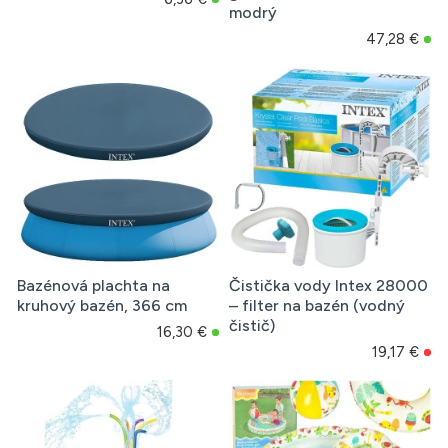
modrý
47,28 €
Bazénová plachta na
Čistička vody Intex 28000
kruhový bazén, 366 cm
– filter na bazén (vodný
čistič)
16,30 €
19,17 €