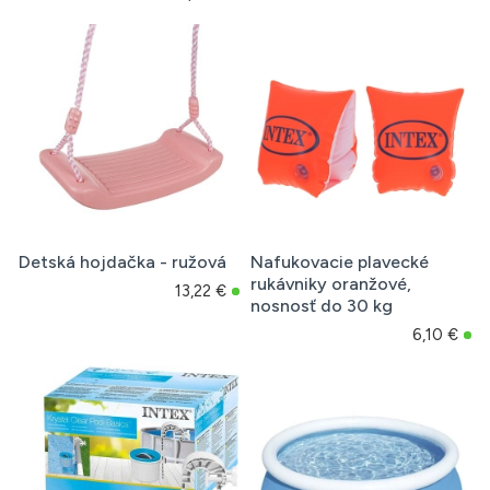
Detská hojdačka - ružová
Nafukovacie plavecké
rukávniky oranžové,
13,22 €
nosnosť do 30 kg
6,10 €