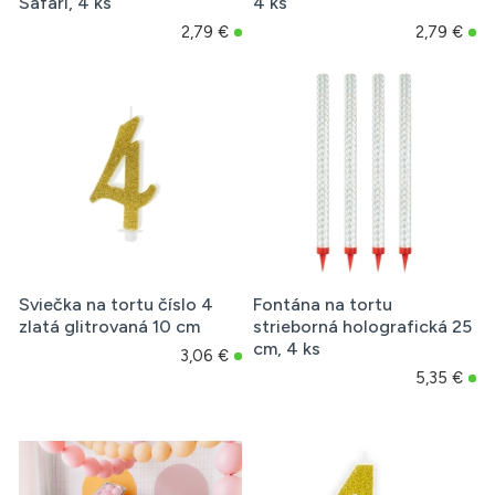
Safari, 4 ks
4 ks
2,79 €
2,79 €
Sviečka na tortu číslo 4
Fontána na tortu
zlatá glitrovaná 10 cm
strieborná holografická 25
cm, 4 ks
3,06 €
5,35 €