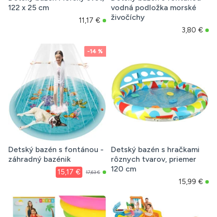
122 x 25 cm
vodná podložka morské
živočíchy
11,17 €
3,80 €
-14 %
Detský bazén s fontánou -
Detský bazén s hračkami
záhradný bazénik
rôznych tvarov, priemer
120 cm
15,17 €
17,63 €
15,99 €