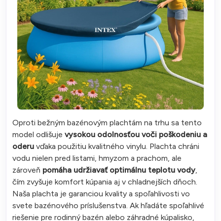
Oproti bežným bazénovým plachtám na trhu sa tento
model odlišuje
vysokou odolnosťou voči poškodeniu a
oderu
vďaka použitiu kvalitného vinylu. Plachta chráni
vodu nielen pred listami, hmyzom a prachom, ale
zároveň
pomáha udržiavať optimálnu teplotu vody
,
čím zvyšuje komfort kúpania aj v chladnejších dňoch.
Naša plachta je garanciou kvality a spoľahlivosti vo
svete bazénového príslušenstva. Ak hľadáte spoľahlivé
riešenie pre rodinný bazén alebo záhradné kúpalisko,