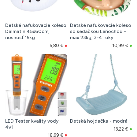
Detské nafukovacie koleso
Detské nafukovacie koleso
Dalmatín 45x60cm,
so sedačkou Leňochod -
nosnosť 15kg
max 23kg, 3-4 roky
5,80 €
10,99 €
LED Tester kvality vody
Detská hojdačka - modrá
4v1
13,22 €
18,69 €