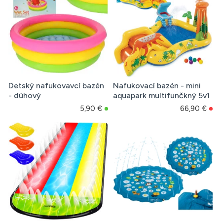
Detský nafukovavcí bazén
Nafukovací bazén - mini
- dúhový
aquapark multifunčkný 5v1
5,90 €
66,90 €