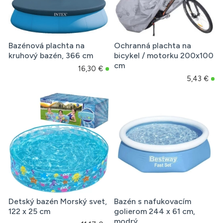
Bazénová plachta na
Ochranná plachta na
kruhový bazén, 366 cm
bicykel / motorku 200x100
cm
16,30 €
5,43 €
Detský bazén Morský svet,
Bazén s nafukovacím
122 x 25 cm
golierom 244 x 61 cm,
modrý