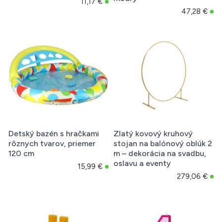
11,17 €
47,28 €
Detský bazén s hračkami
Zlatý kovový kruhový
rôznych tvarov, priemer
stojan na balónový oblúk 2
120 cm
m – dekorácia na svadbu,
oslavu a eventy
15,99 €
279,06 €