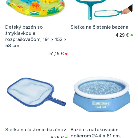
Detský bazén so
Sieťka na čistenie bazéna
šmykľavkou a
4,29 €
rozprašovačom, 191 × 152 ×
58 cm
51,15 €
Sieťka na čistenie bazénov
Bazén s nafukovacím
golierom 244 x 61 cm,
6,36 €