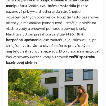
zaručuje
perfektné prispôsobenie a jednoduchú
manipuláciu
. Vďaka
kvalitnému materiálu
je táto
bazénová prikrývka vhodná aj do náročnejších
poveternostných podmienok. Použitie tejto bazénovej
plachty je maximálne jednoduché – stačí ju položiť na
hladinu vody a pripevniť pomocou pevnej šnúrky.
Plachta s 30 cm presahom zaisťuje
stabilitu a
bezpečné upevnenie
, čím zabraňuje jej skĺznutiu aj pri
silnejšom vetre. Je to skvelé riešenie pre všetkých
majiteľov záhradných bazénov, ktorí chcú minimalizovať
čas venovaný údržbe vody a zároveň
znížiť spotrebu
bazénovej chémie
.