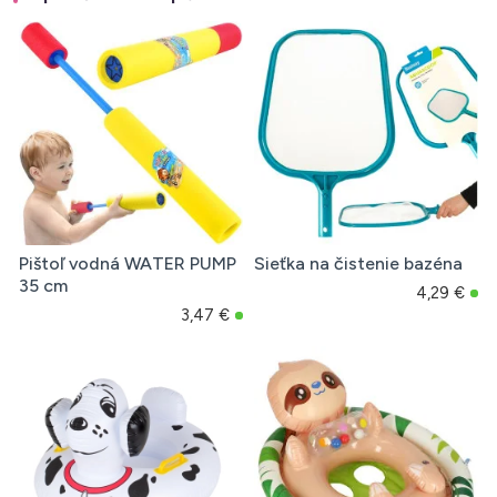
Pištoľ vodná WATER PUMP
Sieťka na čistenie bazéna
35 cm
4,29 €
3,47 €