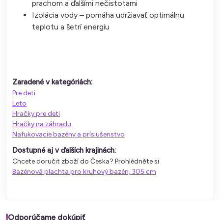
prachom a ďalšími nečistotami
Izolácia vody – pomáha udržiavať optimálnu
teplotu a šetrí energiu
Zaradené v kategóriách:
Pre deti
Leto
Hračky pre deti
Hračky na záhradu
Nafukovacie bazény a príslušenstvo
Dostupné aj v ďalších krajinách:
Chcete doručit zboží do Česka? Prohlédněte si
Bazénová plachta pro kruhový bazén, 305 cm
Odporúčame dokúpiť