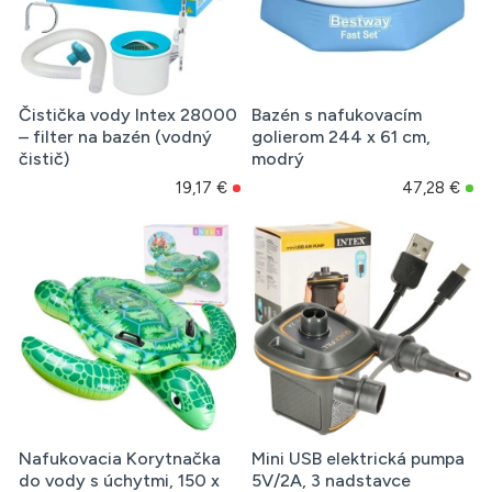
Čistička vody Intex 28000
Bazén s nafukovacím
– filter na bazén (vodný
golierom 244 x 61 cm,
čistič)
modrý
19,17 €
47,28 €
Nafukovacia Korytnačka
Mini USB elektrická pumpa
do vody s úchytmi, 150 x
5V/2A, 3 nadstavce