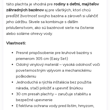
táto plachta je vhodná pre
rodiny s deťmi, majiteľov
záhradných bazénov
aj pre všetkých, ktorí chcú
predĺžiť životnosť svojho bazéna a zároveň si uľahčiť
jeho údržbu. Skvele sa kombinuje s ďalším
príslušenstvom, ako sú bazénové siete na čistenie
alebo solárne ohrevy vody.
Vlastnosti:
Presné prispôsobenie pre kruhové bazény s
priemerom 305 cm (Easy Set)
Odolný vinylový materiál – vysoká odolnosť voči
poveternostným vplyvom a mechanickému
poškodeniu
Jednoduchá a rýchla inštalácia bez použitia
náradia, stačí priložiť a upevniť šnúrkou
30 cm presah plachty – zaručuje stabilitu a
bezpečné upevnenie
Efektívna ochrana vody pred lístím, hmyzom,