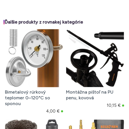
Ďalšie produkty z rovnakej kategórie
Bimetalový rúrkový
Montážna pištoľ na PU
teplomer 0–120°C so
penu, kovová
sponou
10,15 €
4,00 €