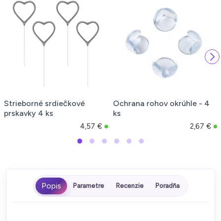
Strieborné srdiečkové
Ochrana rohov okrúhle - 4
prskavky 4 ks
ks
4,57 €
2,67 €
Parametre
Recenzie
Poradňa