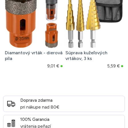
Diamantový vrták - dierová
Súprava kužeľových
píla
vrtákov, 3 ks
9,01 €
5,59 €
Doprava zdarma
pri nákupe nad 80€
100% Garancia
vrátenia peňazí