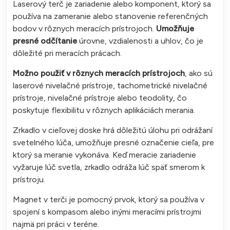
Laserový terč je zariadenie alebo komponent, ktorý sa
používa na zameranie alebo stanovenie referenčných
bodov v rôznych meracích prístrojoch.
Umožňuje
presné odčítanie
úrovne, vzdialenosti a uhlov, čo je
dôležité pri meracích prácach.
Možno použiť v rôznych meracích prístrojoch
, ako sú
laserové nivelačné prístroje, tachometrické nivelačné
prístroje, nivelačné prístroje alebo teodolity, čo
poskytuje flexibilitu v rôznych aplikáciách merania.
Zrkadlo v cieľovej doske hrá dôležitú úlohu pri odrážaní
svetelného lúča, umožňuje presné označenie cieľa, pre
ktorý sa meranie vykonáva. Keď meracie zariadenie
vyžaruje lúč svetla, zrkadlo odráža lúč späť smerom k
prístroju.
Magnet v terči je pomocný prvok, ktorý sa používa v
spojení s kompasom alebo inými meracími prístrojmi
najmä pri práci v teréne.