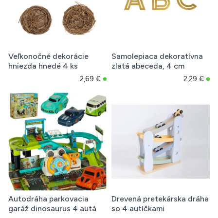
Veľkonočné dekorácie
Samolepiaca dekoratívna
hniezda hnedé 4 ks
zlatá abeceda, 4 cm
2,69 €
2,29 €
Autodráha parkovacia
Drevená pretekárska dráha
garáž dinosaurus 4 autá
so 4 autíčkami