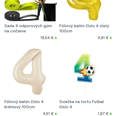
Sada 4 odporových gúm
Fóliový balón číslo 4 zlatý
na cvičenie
100cm
18,64 €
4,81 €
Fóliový balón číslo 4
Sviečka na tortu Futbal
krémový 100cm
číslo 4
4,61 €
1,87 €