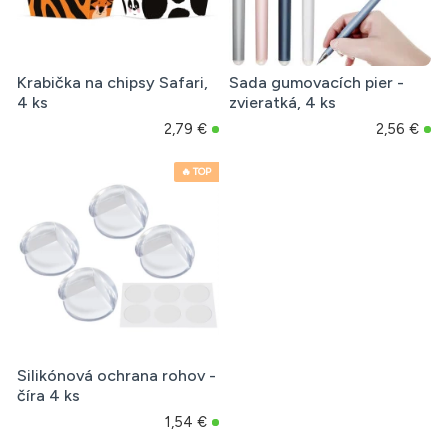
Krabička na chipsy Safari,
Sada gumovacích pier -
4 ks
zvieratká, 4 ks
2,79 €
2,56 €
🔥 TOP
Silikónová ochrana rohov -
číra 4 ks
1,54 €