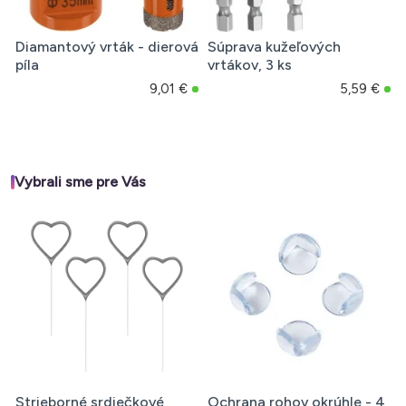
Diamantový vrták - dierová
Súprava kužeľových
píla
vrtákov, 3 ks
9,01 €
5,59 €
Vybrali sme pre Vás
Strieborné srdiečkové
Ochrana rohov okrúhle - 4