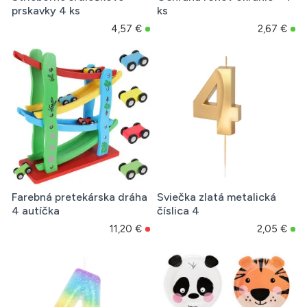
prskavky 4 ks
ks
4,57 €
2,67 €
Farebná pretekárska dráha
Sviečka zlatá metalická
4 autíčka
číslica 4
11,20 €
2,05 €