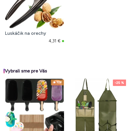
Luskáčik na orechy
4,31 €
Vybrali sme pre Vás
🔥 TOP
-25 %