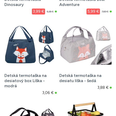
Dinosaury
Adventure
3,99 €
5,99 €
6,36 €
7,69 €
Detská termotaška na
Detská termotaška na
desiatový box Líška -
desiatu líška - šedá
modrá
3,88 €
3,06 €