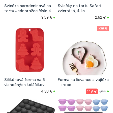
Sviečka narodeninová na
Sviečky na tortu Safari
tortu Jednorožec číslo 4
zvieratká, 4 ks
2,59 €
2,62 €
-36 %
Silikónová forma na 6
Forma na lievance a vajíčka
vianočných koláčikov
- srdce
4,83 €
1,19 €
1,85 €