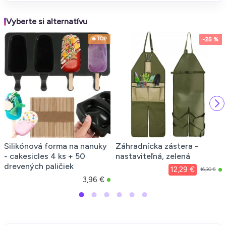
Vyberte si alternatívu
🔥 TOP
-25 %
Silikónová forma na nanuky
Záhradnícka zástera -
- cakesicles 4 ks + 50
nastaviteľná, zelená
drevených paličiek
12,29 €
16,30 €
3,96 €