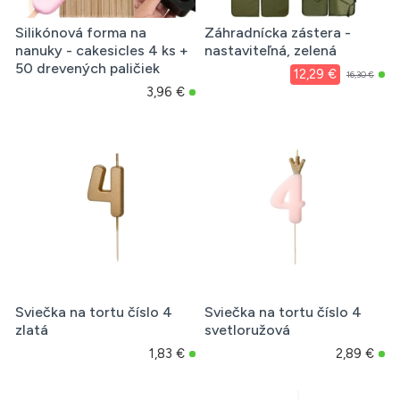
Silikónová forma na
Záhradnícka zástera -
nanuky - cakesicles 4 ks +
nastaviteľná, zelená
50 drevených paličiek
12,29 €
16,30 €
3,96 €
Sviečka na tortu číslo 4
Sviečka na tortu číslo 4
zlatá
svetloružová
1,83 €
2,89 €