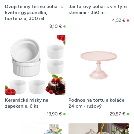
Dvojstenný termo pohár s
Jantárový pohár s vlnitými
kvetmi gypsomilka,
stenami - 350 ml
hortenzia, 300 ml
4,52 €
8,10 €
Keramické misky na
Podnos na tortu a koláče
zapekanie, 6 ks
24 cm - ružový
13,90 €
29,87 €