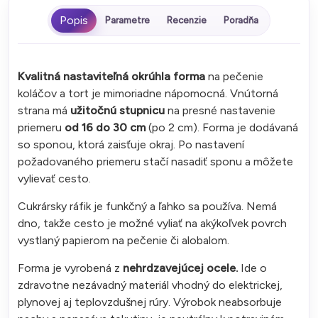
Parametre
Recenzie
Poradňa
Kvalitná nastaviteľná okrúhla forma
na pečenie
koláčov a tort je mimoriadne nápomocná. Vnútorná
strana má
užitočnú stupnicu
na presné nastavenie
priemeru
od 16 do 30 cm
(po 2 cm). Forma je dodávaná
so sponou, ktorá zaisťuje okraj. Po nastavení
požadovaného priemeru stačí nasadiť sponu a môžete
vylievať cesto.
Cukrársky ráfik je funkčný a ľahko sa používa. Nemá
dno, takže cesto je možné vyliať na akýkoľvek povrch
vystlaný papierom na pečenie či alobalom.
Forma je vyrobená z
nehrdzavejúcej ocele.
Ide o
zdravotne nezávadný materiál vhodný do elektrickej,
plynovej aj teplovzdušnej rúry. Výrobok neabsorbuje