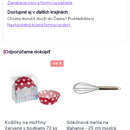
Zapekacie misy a formy na pečenie
Dostupné aj v ďalších krajinách:
Chcete doručit zboží do Česka? Prohlédněte si
Nastavitelná kulatá forma na dort
Odporúčame dokúpiť
-24 %
Košíčky na muffiny
Silikónová metla na
červené s bodkami 72 ks
šľahanie - 25 cm modrá