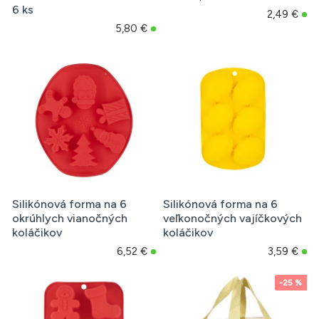
6 ks
2,49 €
5,80 €
Silikónová forma na 6
Silikónová forma na 6
okrúhlych vianočných
veľkonočných vajíčkových
koláčikov
koláčikov
6,52 €
3,59 €
-25 %