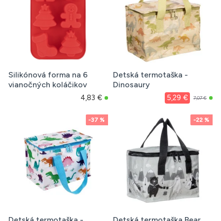
Silikónová forma na 6
Detská termotaška -
vianočných koláčikov
Dinosaury
4,83 €
5,29 €
7,07 €
-37 %
-22 %
Detská termotaška -
Detská termotaška Bear