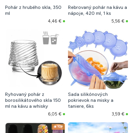
Pohár z hrubého skla, 350
Rebrovaný pohár na kávu a
ml
nápoje, 420 ml, 1 ks
4,46 €
5,56 €
Ryhovaný pohár z
Sada silikónových
borosilikátového skla 150
pokrievok na misky a
ml na kávu a whisky
taniere, 6ks
6,05 €
3,59 €
🔥 TOP