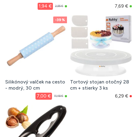
1,94 €
7,69 €
2,55 €
-39 %
Silikónový valček na cesto
Tortový stojan otočný 28
- modrý, 30 cm
cm + stierky 3 ks
7,00 €
6,29 €
11,48 €