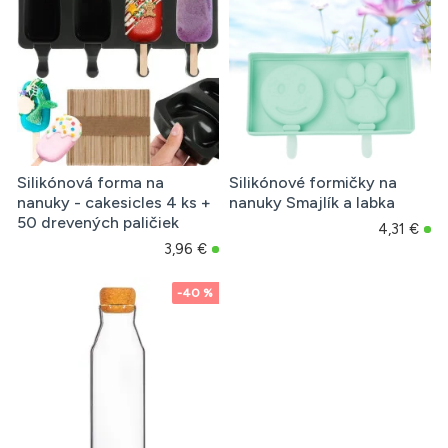
Silikónová forma na
Silikónové formičky na
nanuky - cakesicles 4 ks +
nanuky Smajlík a labka
50 drevených paličiek
4,31 €
3,96 €
-40 %