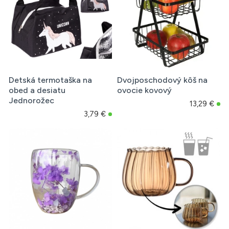
Detská termotaška na
Dvojposchodový kôš na
obed a desiatu
ovocie kovový
Jednorožec
13,29 €
3,79 €