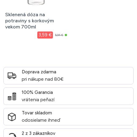
Sklenená dóza na
potraviny s korkovým
vekom 700ml
3,59 €
5,94 €
Doprava zdarma
pri nákupe nad 80€
100% Garancia
vrátenia peňazí
Tovar skladom
odosielame ihneď
2 z 3 zákazníkov