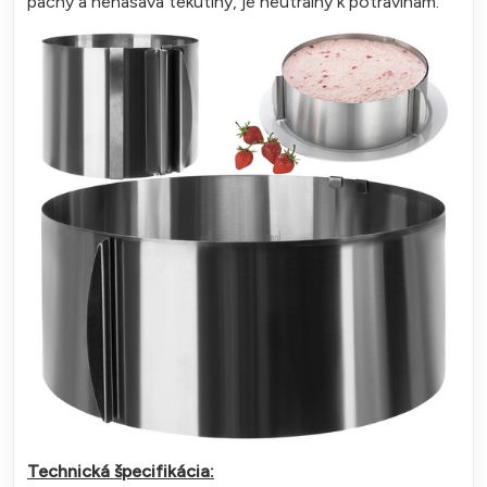
pachy a nenasáva tekutiny, je neutrálny k potravinám.
Technická špecifikácia: