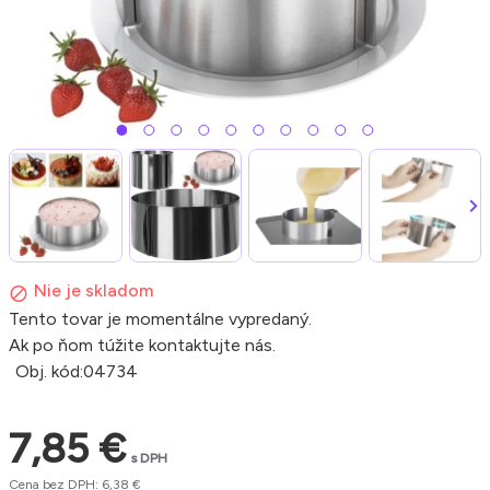
Nie je skladom
Tento tovar je momentálne vypredaný.
Ak po ňom túžite kontaktujte nás.
Obj. kód:
04734
7,85 €
s DPH
Cena bez DPH: 6,38 €