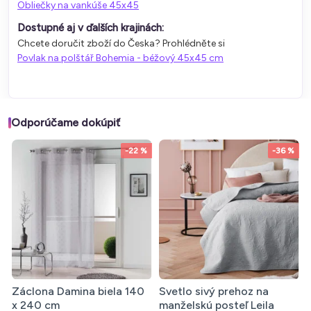
Obliečky na vankúše 45x45
Dostupné aj v ďalších krajinách:
Chcete doručit zboží do Česka? Prohlédněte si
Povlak na polštář Bohemia - béžový 45x45 cm
Odporúčame dokúpiť
-22 %
-36 %
Záclona Damina biela 140
Svetlo sivý prehoz na
x 240 cm
manželskú posteľ Leila