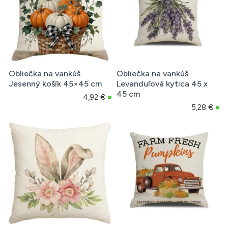
Obliečka na vankúš
Obliečka na vankúš
Jesenný košík 45×45 cm
Levanduľová kytica 45 x
45 cm
4,92 €
5,28 €