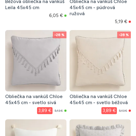
Béžová obliečka na vankúš
Obliečka na vankúš Chloe
Leila 45x45 cm
45x45 cm - púdrová
ružová
6,05 €
5,19 €
-28 %
-28 %
Obliečka na vankúš Chloe
Obliečka na vankúš Chloe
45x45 cm - svetlo sivá
45x45 cm - svetlo béžová
3,89 €
3,89 €
5,43 €
5,43 €