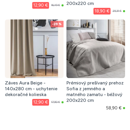
200x220 cm
12,90 €
16,49 €
18,90 €
29,31 €
-28 %
Záves Aura Beige -
Prémiový prešívaný prehoz
140x280 cm - uchytenie
Sofia z jemného a
dekoračné kolieska
matného zamatu - béžový
200x220 cm
12,90 €
17,90 €
58,90 €