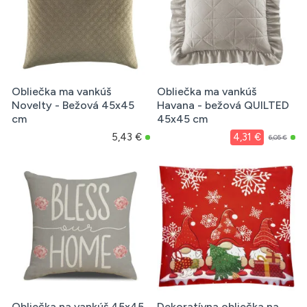
Obliečka ma vankúš
Obliečka ma vankúš
Novelty - Bežová 45x45
Havana - bežová QUILTED
cm
45x45 cm
5,43 €
4,31 €
6,05 €
Obliečka na vankúš 45x45
Dekoratívna obliečka na