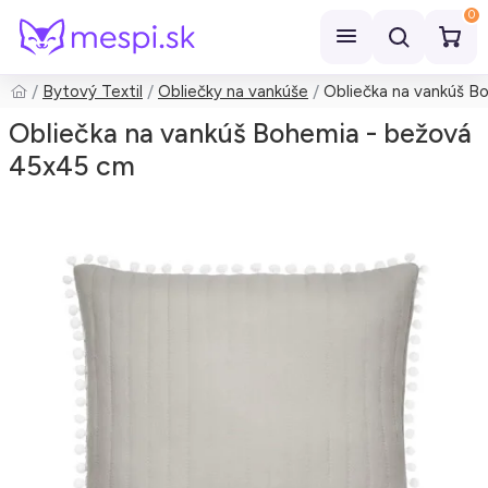
0
Bytový Textil
Obliečky na vankúše
Obliečka na vankúš B
Hľadať
Obliečka na vankúš Bohemia - bežová
45x45 cm