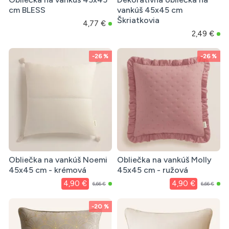
cm BLESS
vankúš 45x45 cm
Škriatkovia
4,77 €
2,49 €
-26 %
-26 %
Obliečka na vankúš Noemi
Obliečka na vankúš Molly
45x45 cm - krémová
45x45 cm - ružová
4,90 €
4,90 €
6,66 €
6,66 €
-20 %