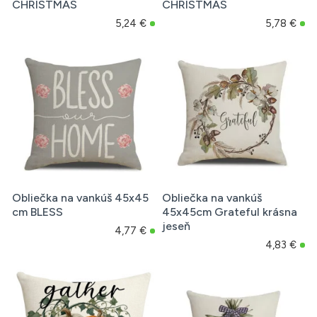
CHRISTMAS
CHRISTMAS
5,24 €
5,78 €
Obliečka na vankúš 45x45
Obliečka na vankúš
cm BLESS
45x45cm Grateful krásna
jeseň
4,77 €
4,83 €