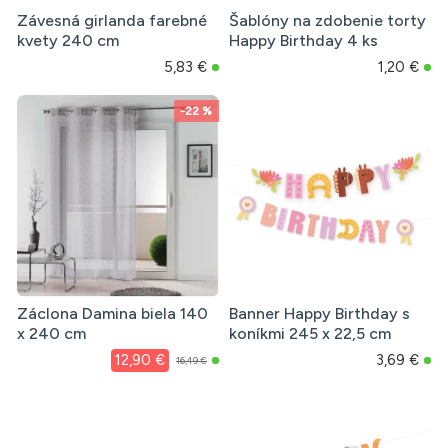
Závesná girlanda farebné
Šablóny na zdobenie torty
kvety 240 cm
Happy Birthday 4 ks
5,83 €
1,20 €
-22 %
Záclona Damina biela 140
Banner Happy Birthday s
x 240 cm
koníkmi 245 x 22,5 cm
12,90 €
3,69 €
16,49 €