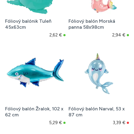
Fóliový balónik Tuleň
Fóliový balón Morská
45x63cm
panna 58x98cm
2,62 €
2,94 €
Fóliový balón Žralok, 102 x
Fóliový balón Narval, 53 x
62 cm
87 cm
5,29 €
3,39 €