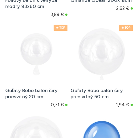
Fóliový balónik veľryba
Girlanda Ocean 200x18cm
modrý 93x60 cm
2,62 €
3,89 €
🔥 TOP
🔥 TOP
Guľatý Bobo balón číry
Guľatý Bobo balón číry
priesvitný 20 cm
priesvitný 50 cm
0,71 €
1,94 €