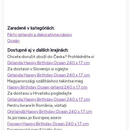
Zaradené v kategóriách:
Párty girlandy a dekoratívne nápisy
Oceán
Dostupné aj v ďalších krajinách:
Chcete doručit zboží do Česka? Prohlédněte si
Girlanda Happy Birthday Ocean 240 x 17 cm
Za dostavo v Slovenijo si oglejte
Girlanda Happy Birthday Ocean 240 x 17 cm
Magyarországi szállításhoz tekintse meg
Happy Birthday Ocean girland 240 x 17 cm
Za dostavu u Hrvatsku pogledajte
Girlanda Happy Birthday Ocean 240 x 17 cm
Pentru livrare în România, vizitați
Ghirlandă Happy Birthday Ocean 240 x 17 cm
За доставка до България, вижте
Гирлянд Happy Birthday Ocean 240 x 17 cm
Για αποστολή στην Ελλάδα, δείτε