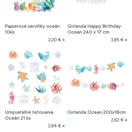
Papierové servítky oceán
Girlanda Happy Birthday
10ks
Ocean 240 x 17 cm
2,20 €
3,85 €
Umývateľné tetovania
Girlanda Ocean 200x18cm
Oceán 21 ks
2,62 €
2,84 €