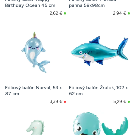
Birthday Ocean 45 cm
panna 58x98cm
2,62 €
2,94 €
Fóliový balón Narval, 53 x
Fóliový balón Žralok, 102 x
87 cm
62 cm
3,39 €
5,29 €