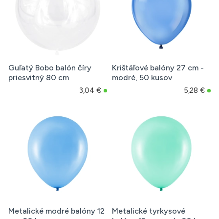
Guľatý Bobo balón číry
Krištáľové balóny 27 cm -
priesvitný 80 cm
modré, 50 kusov
3,04 €
5,28 €
Metalické modré balóny 12
Metalické tyrkysové