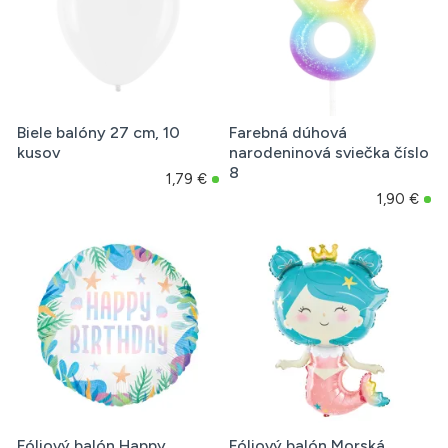
Biele balóny 27 cm, 10
Farebná dúhová
kusov
narodeninová sviečka číslo
8
1,79 €
1,90 €
Fóliový balón Happy
Fóliový balón Morská