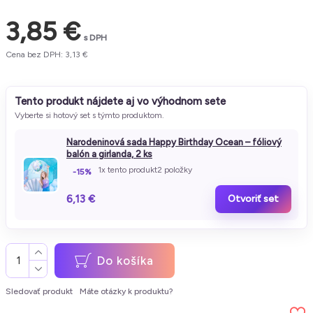
3,85 €
s DPH
Cena bez DPH: 3,13 €
Tento produkt nájdete aj vo výhodnom sete
Vyberte si hotový set s týmto produktom.
Narodeninová sada Happy Birthday Ocean – fóliový
balón a girlanda, 2 ks
1x tento produkt
2 položky
-15%
6,13 €
Otvoriť set
Do košíka
Sledovať produkt
Máte otázky k produktu?