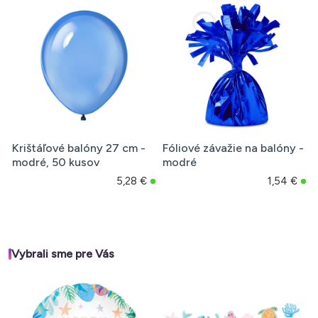
Krištáľové balóny 27 cm -
Fóliové závažie na balóny -
modré, 50 kusov
modré
5,28 €
1,54 €
Vybrali sme pre Vás