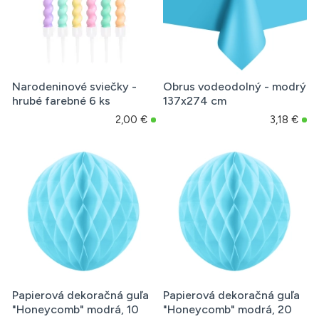
Narodeninové sviečky -
Obrus vodeodolný - modrý
hrubé farebné 6 ks
137x274 cm
2,00 €
3,18 €
Papierová dekoračná guľa
Papierová dekoračná guľa
"Honeycomb" modrá, 10
"Honeycomb" modrá, 20