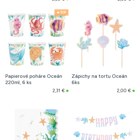
🔥 TOP
Papierové poháre Oceán
Zápichy na tortu Oceán
220ml, 6 ks
6ks
2,31 €
2,00 €