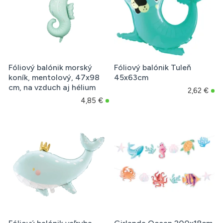
Fóliový balónik morský
Fóliový balónik Tuleň
koník, mentolový, 47x98
45x63cm
cm, na vzduch aj hélium
2,62 €
4,85 €