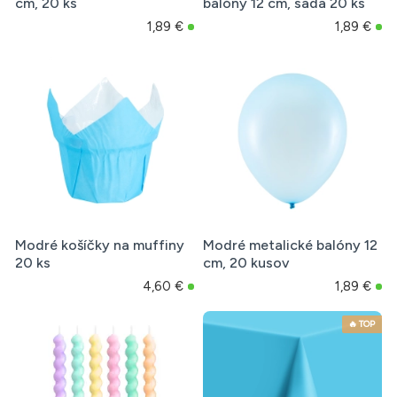
cm, 20 ks
balóny 12 cm, sada 20 ks
1,89 €
1,89 €
Modré košíčky na muffiny
Modré metalické balóny 12
20 ks
cm, 20 kusov
4,60 €
1,89 €
🔥 TOP