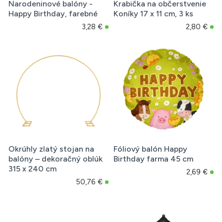
Narodeninové balóny -
Krabička na občerstvenie
Happy Birthday, farebné
Koníky 17 x 11 cm, 3 ks
3,28 €
2,80 €
Okrúhly zlatý stojan na
Fóliový balón Happy
balóny – dekoračný oblúk
Birthday farma 45 cm
315 x 240 cm
2,69 €
50,76 €