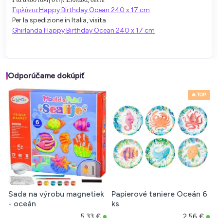
Γιρλάντα Happy Birthday Ocean 240 x 17 cm
Per la spedizione in Italia, visita
Ghirlanda Happy Birthday Ocean 240 x 17 cm
Odporúčame dokúpiť
🔥 TOP
Sada na výrobu magnetiek
Papierové taniere Oceán 6
- oceán
ks
5,33 €
2,56 €