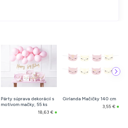
Párty súprava dekorácií s
Girlanda Mačičky 140 cm
P
motívom mačky, 55 ks
2
3,55 €
18,63 €