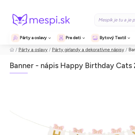
Párty a oslavy
Pre deti
Bytový Textil
Párty a oslavy
Párty girlandy a dekoratívne nápisy
Ban
Banner - nápis Happy Birthday Cats 