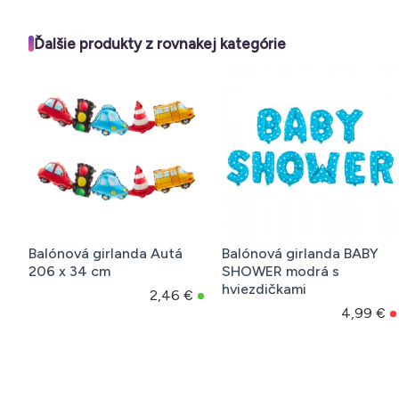
Ďalšie produkty z rovnakej kategórie
Balónová girlanda Autá
Balónová girlanda BABY
206 x 34 cm
SHOWER modrá s
hviezdičkami
2,46 €
4,99 €