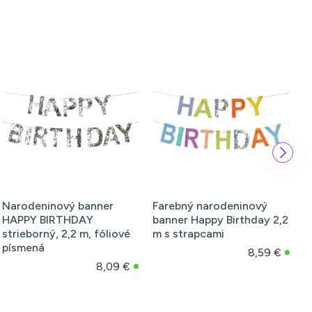
Narodeninový banner
Farebný narodeninový
N
HAPPY BIRTHDAY
banner Happy Birthday 2,2
M
strieborný, 2,2 m, fóliové
m s strapcami
písmená
8,59 €
8,09 €