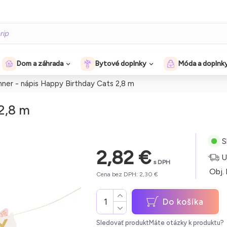
Dom a záhrada
Bytové doplnky
Móda a doplnk
ner - nápis Happy Birthday Cats 2,8 m
2,8 m
S
2,82 €
U
s DPH
Obj. 
Cena bez DPH: 2,30 €
Do košíka
Sledovať produkt
Máte otázky k produktu?