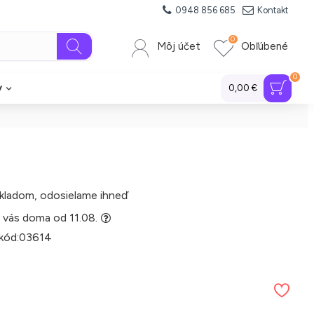
0948 856 685
Kontakt
0
Môj účet
Obľúbené
0
y
0,00 €
kladom, odosielame ihneď
 vás doma od 11.08.
kód:
03614