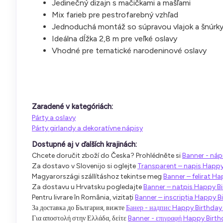
Jedinečný dizajn s mačičkami a mašľami
Mix farieb pre pestrofarebný vzhľad
Jednoduchá montáž so súpravou vlajok a šnúrk
Ideálna dĺžka 2,8 m pre veľké oslavy
Vhodné pre tematické narodeninové oslavy
Zaradené v kategóriách:
Párty a oslavy
Párty girlandy a dekoratívne nápisy
Dostupné aj v ďalších krajinách:
Chcete doručit zboží do Česka? Prohlédněte si
Banner - náp
Za dostavo v Slovenijo si oglejte
Transparent – napis Happy
Magyarországi szállításhoz tekintse meg
Banner – felirat H
Za dostavu u Hrvatsku pogledajte
Banner – natpis Happy B
Pentru livrare în România, vizitați
Banner – inscripția Happy B
За доставка до България, вижте
Банер - надпис Happy Birthday
Για αποστολή στην Ελλάδα, δείτε
Banner - επιγραφή Happy Birt