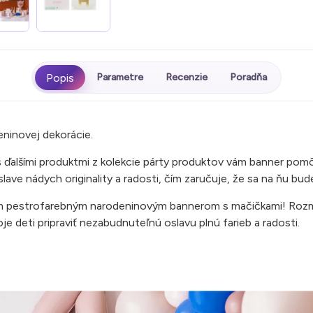
Parametre
Recenzie
Poradňa
ninovej dekorácie.
 s ďalšími produktmi z kolekcie párty produktov vám banner po
ave nádych originality a radosti, čím zaručuje, že sa na ňu bud
m pestrofarebným narodeninovým bannerom s mačičkami! Rozmer
je deti pripraviť nezabudnuteľnú oslavu plnú farieb a radosti.