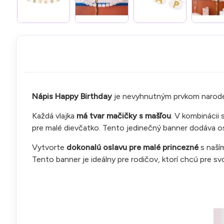
Nápis Happy Birthday
je nevyhnutným prvkom narode
Každá vlajka
má tvar mačičky s mašľou
. V kombinácii
pre malé dievčatko. Tento jedinečný banner dodáva osl
Vytvorte
dokonalú oslavu pre malé princezné
s naší
Tento banner je ideálny pre rodičov, ktorí chcú pre svo