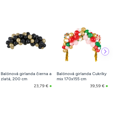
Balónová girlanda čierna a
Balónová girlanda Cukríky
B
zlatá, 200 cm
mix 170x155 cm
2
23,79 €
39,59 €