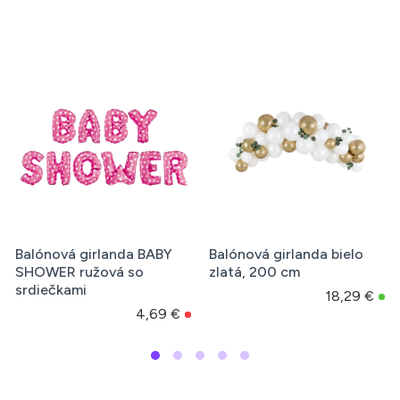
Balónová girlanda BABY
Balónová girlanda bielo
SHOWER ružová so
zlatá, 200 cm
srdiečkami
18,29 €
4,69 €