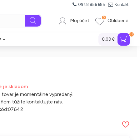
0948 856 685
Kontakt
0
Môj účet
Obľúbené
0
y
0,00 €
e je skladom
 tovar je momentálne vypredaný.
 ňom túžite kontaktujte nás.
kód:
07642