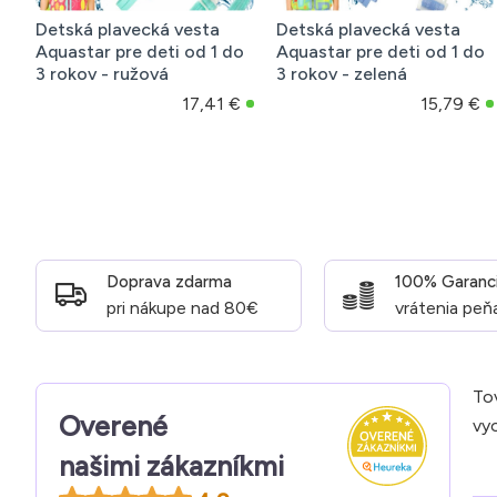
Detská plavecká vesta
Detská plavecká vesta
Aquastar pre deti od 1 do
Aquastar pre deti od 1 do
3 rokov - ružová
3 rokov - zelená
17,41 €
15,79 €
Doprava zdarma
100% Garanc
pri nákupe nad 80€
vrátenia peň
Tov
Overené
vyo
našimi zákazníkmi