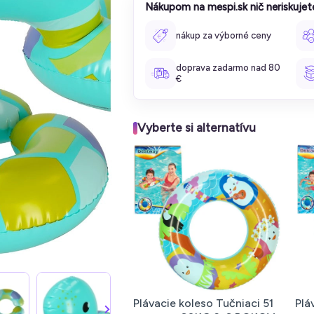
Nákupom na mespi.sk nič neriskujet
nákup za výborné ceny
doprava zadarmo nad 80
€
Vyberte si alternatívu
Plávacie koleso Tučniaci 51
Plá