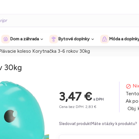
Dom a záhrada
Bytové doplnky
Móda a doplnk
Plávacie koleso Korytnačka 3-6 rokov 30kg
v 30kg
Ni
3,47 €
Tento
s DPH
Ak po
Cena bez DPH: 2,83 €
Obj. 
Sledovať produkt
Máte otázky k produktu?