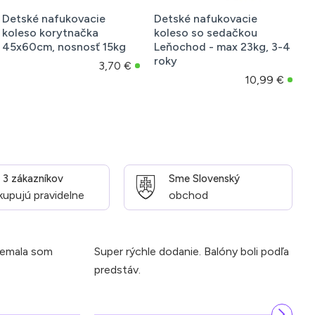
Detské nafukovacie
Detské nafukovacie
D
koleso korytnačka
koleso so sedačkou
k
45x60cm, nosnosť 15kg
Leňochod - max 23kg, 3-4
P
roky
2
3,70 €
10,99 €
z 3 zákazníkov
Sme Slovenský
kupujú pravidelne
obchod
Nemala som
Super rýchle dodanie. Balóny boli podľa
N
predstáv.
k
k