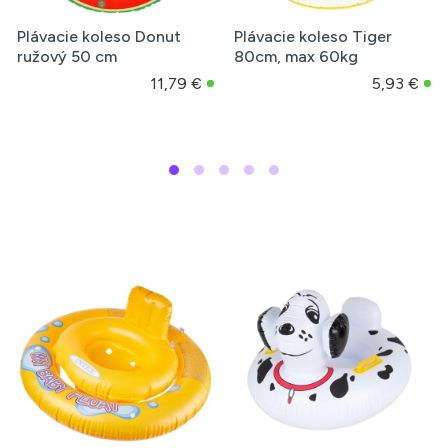
Plávacie koleso Donut
Plávacie koleso Tiger
ružový 50 cm
80cm, max 60kg
11,79 €
5,93 €