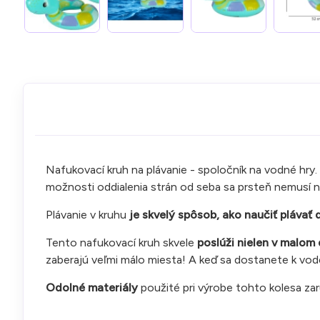
Nafukovací kruh na plávanie - spoločník na vodné hry.
možnosti oddialenia strán od seba sa prsteň nemusí na
Plávanie v kruhu
je skvelý spôsob, ako naučiť plávať 
Tento nafukovací kruh skvele
poslúži nielen v malom 
zaberajú veľmi málo miesta! A keď sa dostanete k vo
Odolné materiály
použité pri výrobe tohto kolesa zar