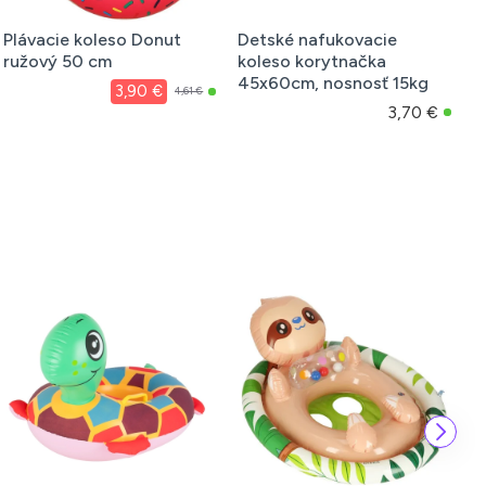
Plávacie koleso Donut
Detské nafukovacie
N
ružový 50 cm
koleso korytnačka
k
45x60cm, nosnosť 15kg
c
3,90 €
4,61 €
3,70 €