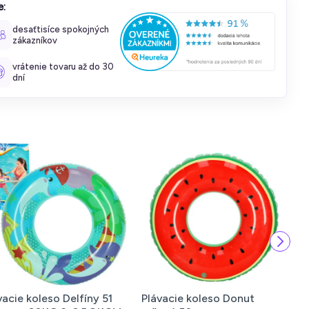
e:
desaťtisíce spokojných
zákazníkov
vrátenie tovaru až do 30
dní
vacie koleso Delfíny 51
Plávacie koleso Donut
P