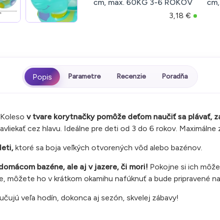
cm, max. 60KG 3-6 ROKOV
cm,
3,18 €
Parametre
Recenzie
Poradňa
 Koleso
v tvare korytnačky pomôže deťom naučiť sa plávať, za
vliekať cez hlavu. Ideálne pre deti od 3 do 6 rokov. Maximálne 
deti,
ktoré sa boja veľkých otvorených vôd alebo bazénov.
domácom bazéne, ale aj v jazere, či mori!
Pokojne si ich môžet
de, môžete ho v krátkom okamihu nafúknuť a bude pripravené n
učujú veľa hodín, dokonca aj sezón, skvelej zábavy!