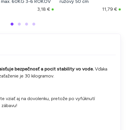
 max. 60KG 3-6 ROKOV
ružový 50 cm
m
3,18 €
11,79 €
isťuje bezpečnosť a pocit stability vo vode.
Vďaka
zaťaženie je 30 kilogramov.
e vziať aj na dovolenku, pretože po vyfúknutí
a zábavu!