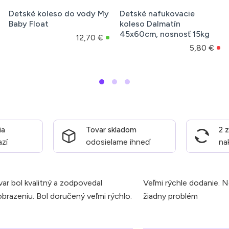
Detské koleso do vody My
Detské nafukovacie
Baby Float
koleso Dalmatín
45x60cm, nosnosť 15kg
12,70 €
5,80 €
ia
Tovar skladom
2 
azí
odosielame ihneď
na
ar bol kvalitný a zodpovedal
Veľmi rýchle dodanie. 
brazeniu. Bol doručený veľmi rýchlo.
žiadny problém