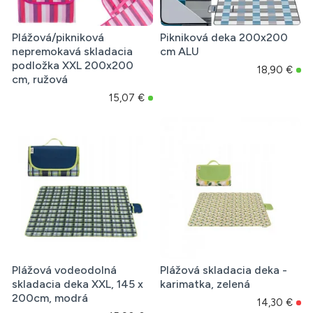
Plážová/pikniková
Pikniková deka 200x200
nepremokavá skladacia
cm ALU
podložka XXL 200x200
18,90 €
cm, ružová
15,07 €
Plážová vodeodolná
Plážová skladacia deka -
skladacia deka XXL, 145 x
karimatka, zelená
200cm, modrá
14,30 €