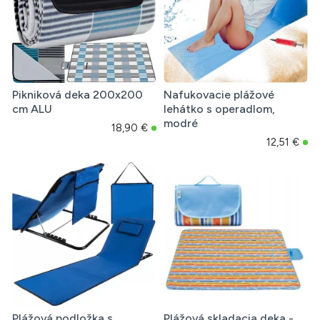
Pikniková deka 200x200
Nafukovacie plážové
cm ALU
lehátko s operadlom,
modré
18,90 €
12,51 €
Plážová podložka s
Plážová skladacia deka -