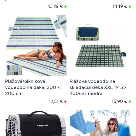
13,29 €
14,19 €
Plážová/pikniková
Plážová vodeodolná
vodeodolná deka, 200 x
skladacia deka XXL, 145 x
200 cm
200cm, modrá
12,51 €
15,90 €