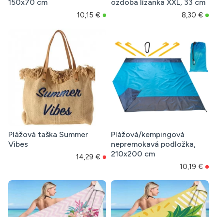
150x70 cm
ozdoba lízanka XXL, 33 cm
10,15 €
8,30 €
Plážová taška Summer
Plážová/kempingová
Vibes
nepremokavá podložka,
210x200 cm
14,29 €
10,19 €