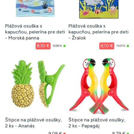
Plážová osuška s
Plážová osuška s
kapucňou, pelerína pre deti
kapucňou, pelerína pre deti
- Morská panna
- Žralok
8,10 €
8,10 €
10,86 €
11,07 €
Štipce na plážové osušky,
Štipce na plážové osušky,
2 ks - Ananás
2 ks - Papagáj
9,09 €
8,79 €