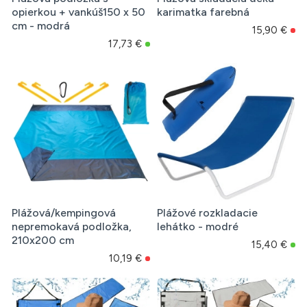
opierkou + vankúš150 x 50
karimatka farebná
cm - modrá
15,90 €
17,73 €
Plážová/kempingová
Plážové rozkladacie
nepremokavá podložka,
lehátko - modré
210x200 cm
15,40 €
10,19 €