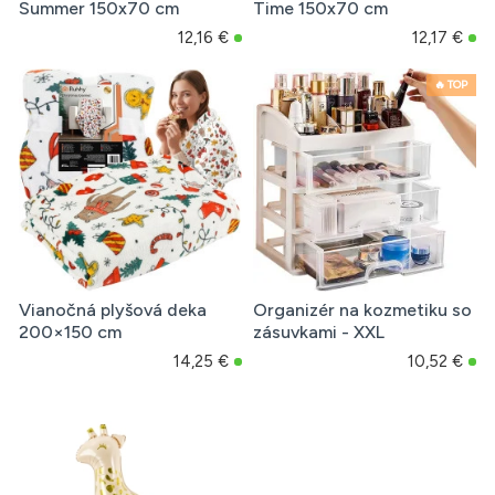
Summer 150x70 cm
Time 150x70 cm
12,16 €
12,17 €
🔥 TOP
Vianočná plyšová deka
Organizér na kozmetiku so
200×150 cm
zásuvkami - XXL
14,25 €
10,52 €