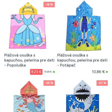
-18 %
Plážová osuška s
Plážová osuška s
kapucňou, pelerína pre deti
kapucňou, pelerína pre deti
- Popoluška
- Potápač
9,23 €
10,86 €
11,26 €
-25 %
-27 %