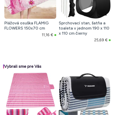
Plážová osuška FLAMIG
Sprchovací stan, šatňa a
FLOWERS 150x70 cm
toaleta v jednom 190 x 110
x 110 cm čierny
11,16 €
25,69 €
Vybrali sme pre Vás