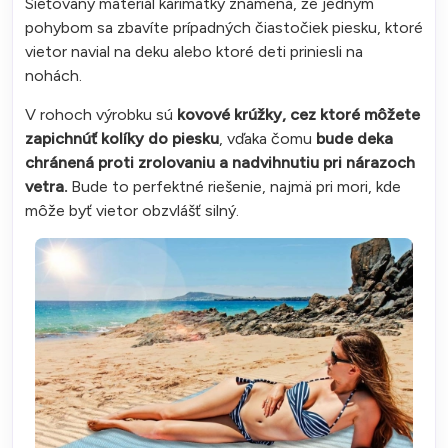
Sieťovaný materiál karimatky znamená, že jedným
pohybom sa zbavíte prípadných čiastočiek piesku, ktoré
vietor navial na deku alebo ktoré deti priniesli na
nohách.
V rohoch výrobku sú
kovové krúžky, cez ktoré môžete
zapichnúť kolíky do piesku
, vďaka čomu
bude deka
chránená proti zrolovaniu a nadvihnutiu pri nárazoch
vetra.
Bude to perfektné riešenie, najmä pri mori, kde
môže byť vietor obzvlášť silný.