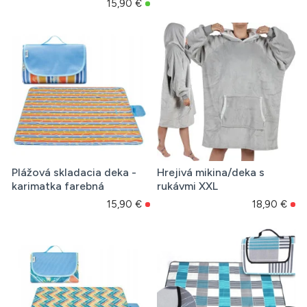
15,90 €
Plážová skladacia deka -
Hrejivá mikina/deka s
karimatka farebná
rukávmi XXL
15,90 €
18,90 €