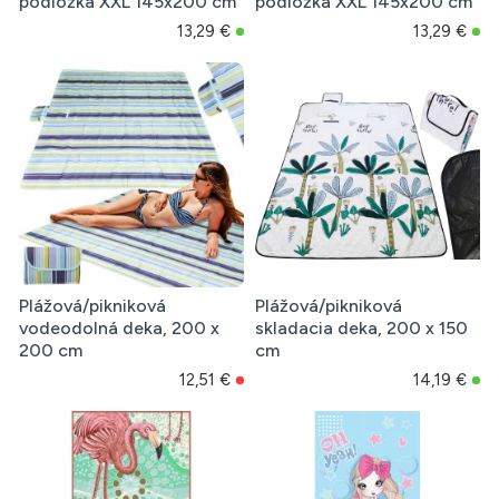
podložka XXL 145x200 cm
podložka XXL 145x200 cm
13,29 €
13,29 €
Plážová/pikniková
Plážová/pikniková
vodeodolná deka, 200 x
skladacia deka, 200 x 150
200 cm
cm
12,51 €
14,19 €