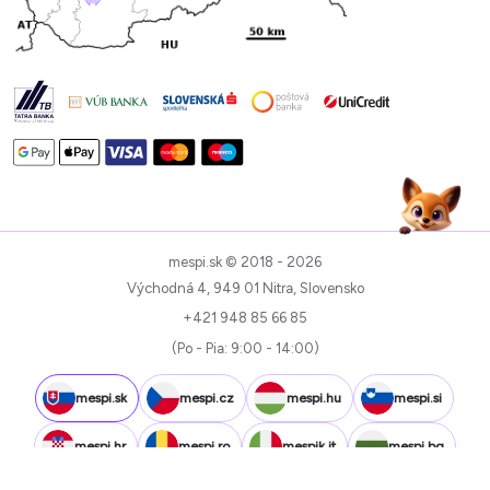
mespi.sk © 2018 - 2026
Východná 4, 949 01 Nitra, Slovensko
+421 948 85 66 85
(Po - Pia: 9:00 - 14:00)
mespi.sk
mespi.cz
mespi.hu
mespi.si
mespi.hr
mespi.ro
mespik.it
mespi.bg