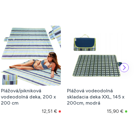
vodeodolná
Pikniková deka 200x200
Nafukovaci
a deka XXL, 145 x
cm ALU
lehátko s 
modrá
modré
18,90 €
15,90 €