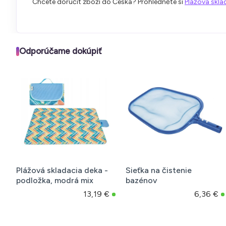
Chcete doručit zboží do Česka? Prohlédněte si
Plážová sklá
Odporúčame dokúpiť
Plážová skladacia deka -
Sieťka na čistenie
podložka, modrá mix
bazénov
13,19 €
6,36 €