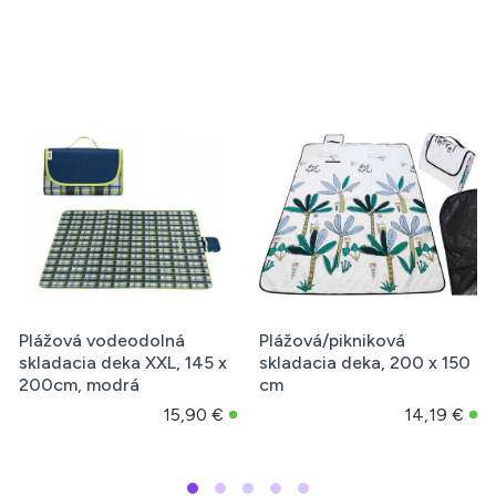
Plážová vodeodolná
Plážová/pikniková
skladacia deka XXL, 145 x
skladacia deka, 200 x 150
200cm, modrá
cm
15,90 €
14,19 €