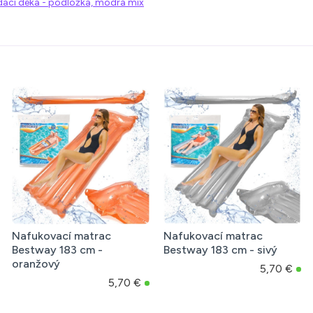
dací deka - podložka, modrá mix
Nafukovací matrac
Nafukovací matrac
Bestway 183 cm -
Bestway 183 cm - sivý
oranžový
5,70 €
5,70 €