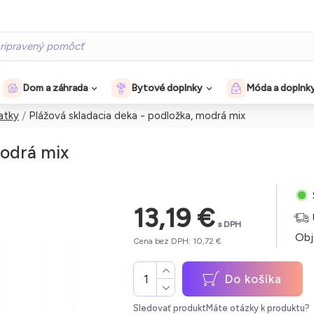
Dom a záhrada
Bytové doplnky
Móda a doplnk
atky
Plážová skladacia deka - podložka, modrá mix
modrá mix
13,19 €
s DPH
Obj
Cena bez DPH: 10,72 €
Do košíka
Sledovať produkt
Máte otázky k produktu?