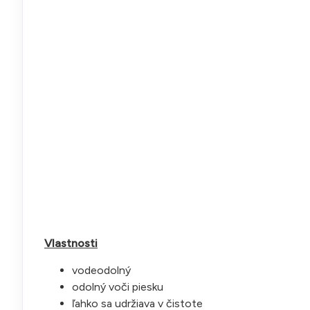
Vlastnosti
vodeodolný
odolný voči piesku
ľahko sa udržiava v čistote