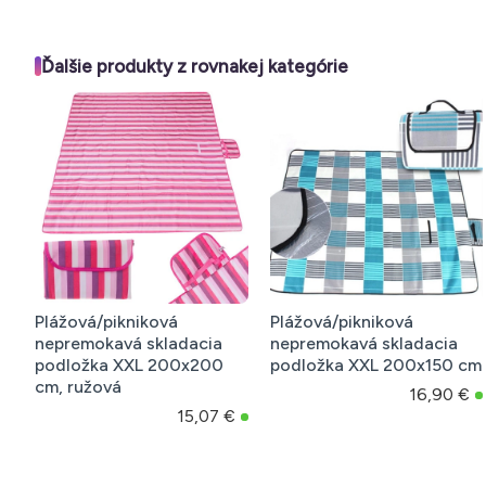
Ďalšie produkty z rovnakej kategórie
ová/pikniková
Plážová/pikniková
Plážov
emokavá skladacia
nepremokavá skladacia
sklada
ožka XXL 200x150 cm
podložka XXL 145x200 cm
cm
16,90 €
13,29 €