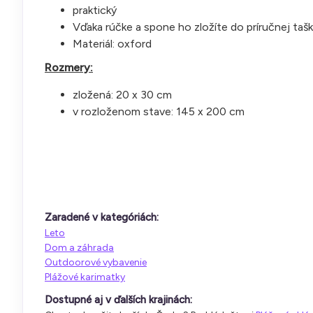
praktický
Vďaka rúčke a spone ho zložíte do príručnej taš
Materiál: oxford
Rozmery:
zložená: 20 x 30 cm
v rozloženom stave: 145 x 200 cm
Zaradené v kategóriách:
Leto
Dom a záhrada
Outdoorové vybavenie
Plážové karimatky
Dostupné aj v ďalších krajinách: