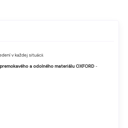
dení v každej situácii.
epremokavého a odolného materiálu OXFORD
-