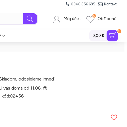
0948 856 685
Kontakt
0
Môj účet
Obľúbené
0
y
0,00 €
Skladom, odosielame ihneď
U vás doma od 11.08.
. kód:
02456