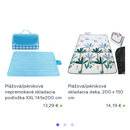
á/pikniková
Plážová/pikniková
Plážová 
cia deka, 200 x 150
vodeodolná deka, 200 x
skladaci
200 cm
200cm, 
14,19 €
12,51 €