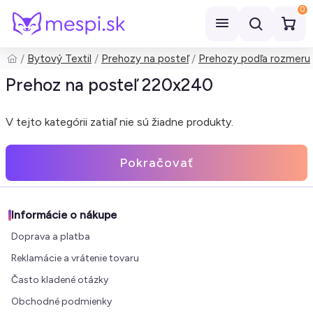
0
Bytový Textil
Prehozy na posteľ
Prehozy podľa rozmeru
Hľadať
Prehoz na posteľ 220x240
V tejto kategórii zatiaľ nie sú žiadne produkty.
Pokračovať
Informácie o nákupe
Doprava a platba
Reklamácie a vrátenie tovaru
Často kladené otázky
Obchodné podmienky