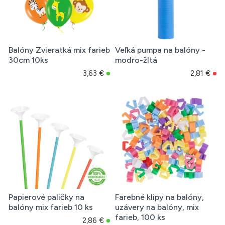
Balóny Zvieratká mix farieb
Veľká pumpa na balóny -
30cm 10ks
modro-žltá
3,63 €
2,81 €
Papierové paličky na
Farebné klipy na balóny,
balóny mix farieb 10 ks
uzávery na balóny, mix
farieb, 100 ks
2,86 €