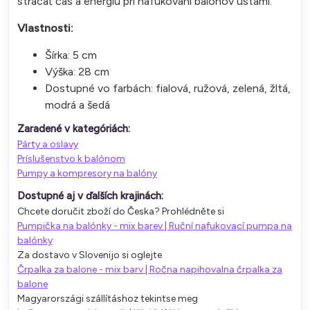
strácať čas a energiu pri nafukovaní balónov ústami.
Vlastnosti:
Šírka: 5 cm
Výška: 28 cm
Dostupné vo farbách: fialová, ružová, zelená, žltá,
modrá a šedá
Zaradené v kategóriách:
Párty a oslavy
Príslušenstvo k balónom
Pumpy a kompresory na balóny
Dostupné aj v ďalších krajinách:
Chcete doručit zboží do Česka? Prohlédněte si
Pumpička na balónky - mix barev | Ruční nafukovací pumpa na
balónky
Za dostavo v Slovenijo si oglejte
Črpalka za balone - mix barv | Ročna napihovalna črpalka za
balone
Magyarországi szállításhoz tekintse meg