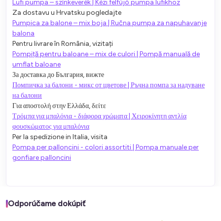
Lufi pumpa – színkeverék | Kézi felfújó pumpa lufikhoz
Za dostavu u Hrvatsku pogledajte
Pumpica za balone – mix boja | Ručna pumpa za napuhavanje
balona
Pentru livrare în România, vizitați
Pompiță pentru baloane – mix de culori | Pompă manuală de
umflat baloane
За доставка до България, вижте
Помпичка за балони - микс от цветове | Ръчна помпа за надуване
на балони
Για αποστολή στην Ελλάδα, δείτε
Τρόμπα για μπαλόνια - διάφορα χρώματα | Χειροκίνητη αντλία
φουσκώματος για μπαλόνια
Per la spedizione in Italia, visita
Pompa per palloncini - colori assortiti | Pompa manuale per
gonfiare palloncini
Odporúčame dokúpiť