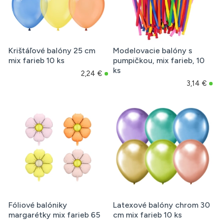
Krištáľové balóny 25 cm
Modelovacie balóny s
mix farieb 10 ks
pumpičkou, mix farieb, 10
ks
2,24 €
3,14 €
Fóliové balóniky
Latexové balóny chrom 30
margarétky mix farieb 65
cm mix farieb 10 ks