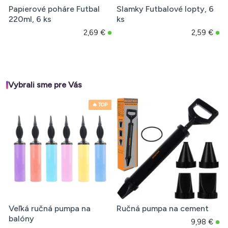
Papierové poháre Futbal
Slamky Futbalové lopty, 6
220ml, 6 ks
ks
2,69 €
2,59 €
Vybrali sme pre Vás
🔥 TOP
Veľká ručná pumpa na
Ručná pumpa na cement
balóny
9,98 €