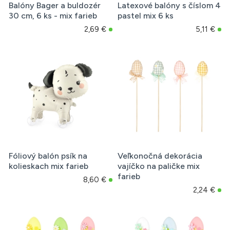
Balóny Bager a buldozér
Latexové balóny s číslom 4
30 cm, 6 ks - mix farieb
pastel mix 6 ks
2,69 €
5,11 €
Fóliový balón psík na
Veľkonočná dekorácia
kolieskach mix farieb
vajíčko na paličke mix
farieb
8,60 €
2,24 €