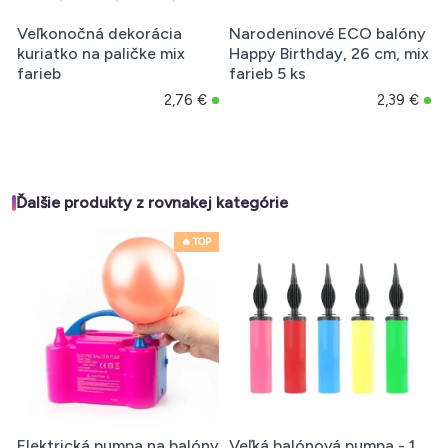
Veľkonočná dekorácia
Narodeninové ECO balóny
kuriatko na paličke mix
Happy Birthday, 26 cm, mix
farieb
farieb 5 ks
2,76 €
2,39 €
Ďalšie produkty z rovnakej kategórie
🔥 TOP
Elektrická pumpa na balóny
Veľká balónová pumpa - 1