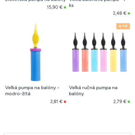
ks
15,90 €
2,48 €
🔥 TOP
Veľká pumpa na balóny -
Veľká ručná pumpa na
modro-žltá
balóny
2,81 €
2,79 €