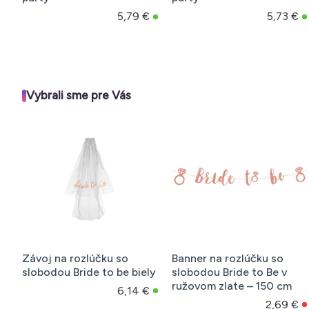
5,79 €
5,73 €
Vybrali sme pre Vás
Závoj na rozlúčku so
Banner na rozlúčku so
slobodou Bride to be biely
slobodou Bride to Be v
ružovom zlate – 150 cm
6,14 €
2,69 €