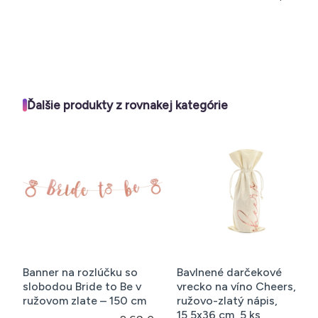
Ďalšie produkty z rovnakej kategórie
Banner na rozlúčku so
Bavlnené darčekové
slobodou Bride to Be v
vrecko na víno Cheers,
ružovom zlate – 150 cm
ružovo-zlatý nápis,
15,5x36 cm, 5 ks