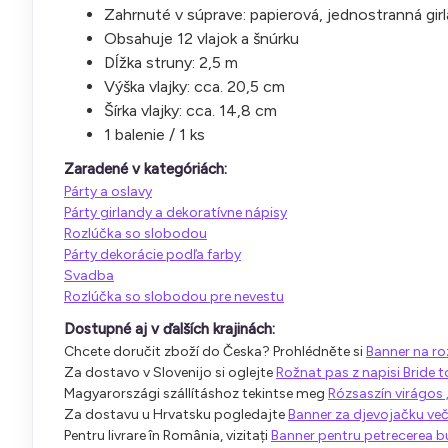
Zahrnuté v súprave: papierová, jednostranná gir
Obsahuje 12 vlajok a šnúrku
Dĺžka struny: 2,5 m
Výška vlajky: cca. 20,5 cm
Šírka vlajky: cca. 14,8 cm
1 balenie / 1 ks
Zaradené v kategóriách:
Párty a oslavy
Párty girlandy a dekoratívne nápisy
Rozlúčka so slobodou
Párty dekorácie podľa farby
Svadba
Rozlúčka so slobodou pre nevestu
Dostupné aj v ďalších krajinách:
Chcete doručit zboží do Česka? Prohlédněte si
Banner na ro
Za dostavo v Slovenijo si oglejte
Rožnat pas z napisi Bride t
Magyarországi szállításhoz tekintse meg
Rózsaszín virágos 
Za dostavu u Hrvatsku pogledajte
Banner za djevojačku veče
Pentru livrare în România, vizitați
Banner pentru petrecerea bur