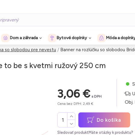
Dom a záhrada
Bytové doplnky
Móda a doplnk
ka so slobodou pre nevestu
Banner na rozlúčku so slobodou Bri
e to be s kvetmi ružový 250 cm
S
3,06 €
U
s DPH
Obj.
Cena bez DPH: 2,49 €
Do košíka
Sledovať produkt
Máte otázky k produktu?