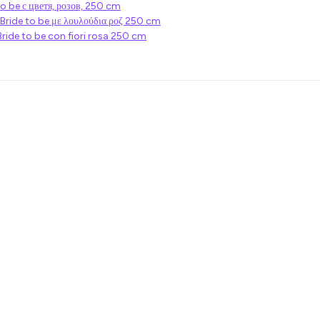
o be с цветя, розов, 250 cm
 Bride to be με λουλούδια ροζ 250 cm
Bride to be con fiori rosa 250 cm