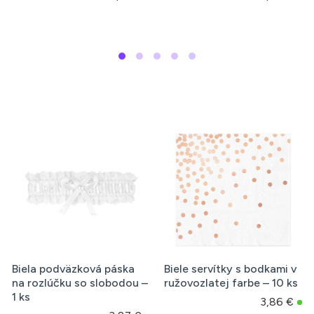
Biela podväzková páska
Biele servítky s bodkami v
na rozlúčku so slobodou –
ružovozlatej farbe – 10 ks
1 ks
3,86 €