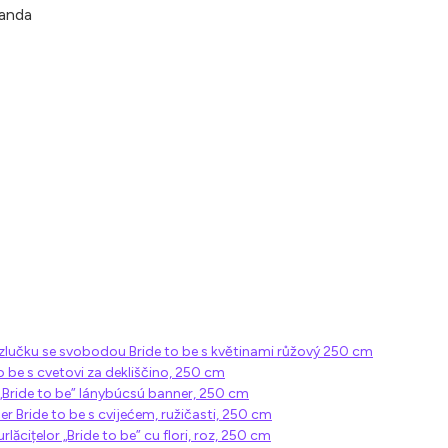
landa
zlučku se svobodou Bride to be s květinami růžový 250 cm
o be s cvetovi za dekliščino, 250 cm
„Bride to be” lánybúcsú banner, 250 cm
r Bride to be s cvijećem, ružičasti, 250 cm
lăcițelor „Bride to be” cu flori, roz, 250 cm