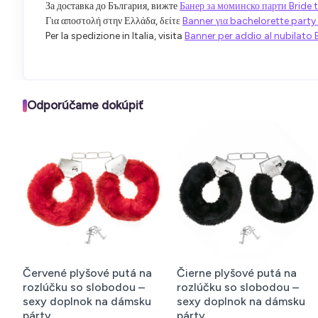
За доставка до България, вижте
Банер за моминско парти Bride t
Για αποστολή στην Ελλάδα, δείτε
Banner για bachelorette party
Per la spedizione in Italia, visita
Banner per addio al nubilato 
Odporúčame dokúpiť
Červené plyšové putá na
Čierne plyšové putá na
rozlúčku so slobodou –
rozlúčku so slobodou –
sexy doplnok na dámsku
sexy doplnok na dámsku
párty
párty