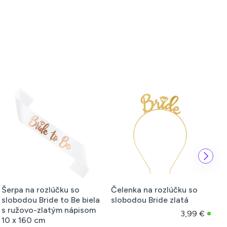
Šerpa na rozlúčku so
Čelenka na rozlúčku so
Š
slobodou Bride to Be biela
slobodou Bride zlatá
s
s ružovo-zlatým nápisom
B
3,99 €
10 x 160 cm
r