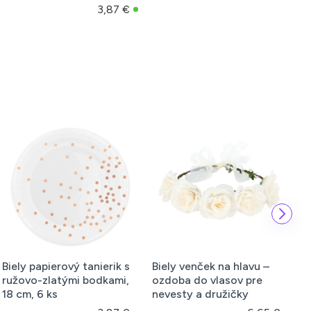
x
3,87 €
Biely papierový tanierik s
Biely venček na hlavu –
B
ružovo-zlatými bodkami,
ozdoba do vlasov pre
b
18 cm, 6 ks
nevesty a družičky
z
s