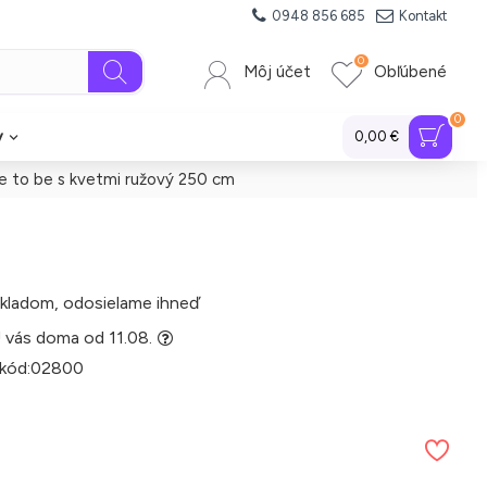
0948 856 685
Kontakt
0
Môj účet
Obľúbené
0
y
0,00 €
de to be s kvetmi ružový 250 cm
kladom, odosielame ihneď
 vás doma od 11.08.
 kód:
02800