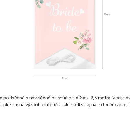
e potlačené a navlečené na šnúrke s dĺžkou 2,5 metra. Vďaka sv
doplnkom na výzdobu interiéru, ale hodí sa aj na exteriérové os