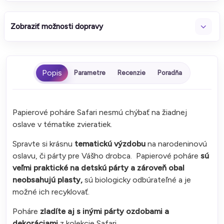
Zobraziť možnosti dopravy
Parametre
Recenzie
Poradňa
Papierové poháre Safari nesmú chýbať na žiadnej
oslave v tématike zvieratiek.
Spravte si krásnu
tematickú výzdobu
na narodeninovú
oslavu, či párty pre Vášho drobca. Papierové poháre
sú
veľmi praktické na detskú párty a zároveň obal
neobsahujú plasty,
sú biologicky odbúrateľné a je
možné ich recyklovať.
Poháre
zladíte aj s inými párty ozdobami a
dekoráciami
z kolekcie Safari.