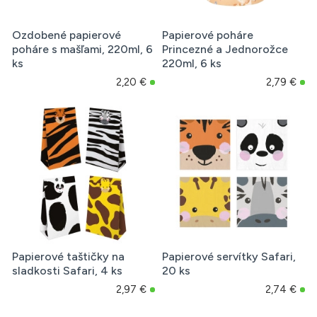
Ozdobené papierové
Papierové poháre
poháre s mašľami, 220ml, 6
Princezné a Jednorožce
ks
220ml, 6 ks
2,20 €
2,79 €
Papierové taštičky na
Papierové servítky Safari,
sladkosti Safari, 4 ks
20 ks
2,97 €
2,74 €