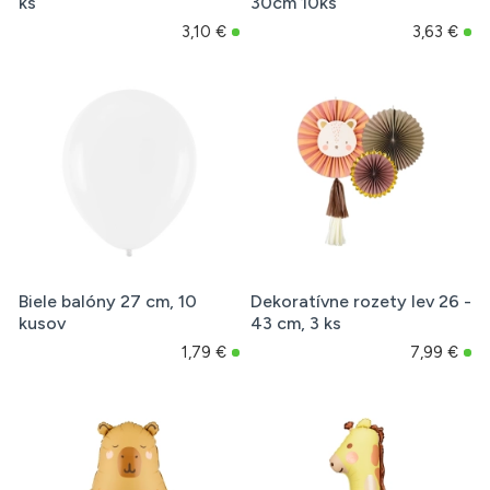
ks
30cm 10ks
3,10 €
3,63 €
Biele balóny 27 cm, 10
Dekoratívne rozety lev 26 -
kusov
43 cm, 3 ks
1,79 €
7,99 €