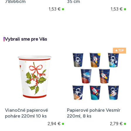
78x66cm
35 cm
1,53 €
1,53 €
Vybrali sme pre Vás
🔥 TOP
Vianočné papierové
Papierové poháre Vesmír
poháre 220ml 10 ks
220ml, 8 ks
2,94 €
2,79 €