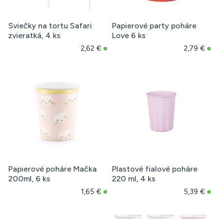
Sviečky na tortu Safari
Papierové party poháre
zvieratká, 4 ks
Love 6 ks
2,62 €
2,79 €
Papierové poháre Mačka
Plastové fialové poháre
200ml, 6 ks
220 ml, 4 ks
1,65 €
5,39 €