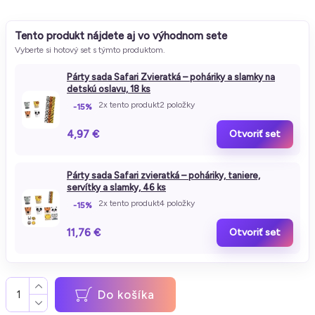
Tento produkt nájdete aj vo výhodnom sete
Vyberte si hotový set s týmto produktom.
Párty sada Safari Zvieratká – poháriky a slamky na
detskú oslavu, 18 ks
2x tento produkt
2 položky
-15%
4,97 €
Otvoriť set
Párty sada Safari zvieratká – poháriky, taniere,
servítky a slamky, 46 ks
2x tento produkt
4 položky
-15%
11,76 €
Otvoriť set
Do košíka