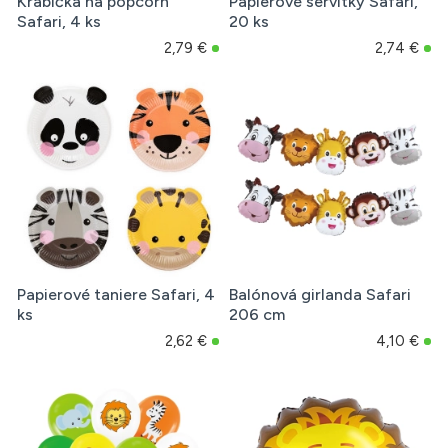
Krabička na popcorn
Papierové servítky Safari,
Safari, 4 ks
20 ks
2,79 €
2,74 €
Papierové taniere Safari, 4
Balónová girlanda Safari
ks
206 cm
2,62 €
4,10 €