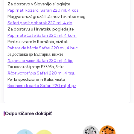
Za dostavo v Slovenijo si oglejte
Papirnati kozarci Safari 220 ml, 4 kos
Magyarországi szállításhoz tekintse meg
Safari papír poharak 220 ml, 4 db
Za dostavu u Hrvatsku pogledajte
Papirnate čaše Safari 220 ml, 4 kom
Pentru livrare în România, vizitați
Pahare de hârtie Safari 220 ml, 4 buc.
За доставка до България, вижте
Хартиени чаши Safari 220 ml, 4 бр.
Για αποστολή στην Ελλάδα, δείτε
Χάρτινα ποτήρια Safari 220 ml, 4 τεμ.
Per la spedizione in Italia, visita
Bicchieri di carta Safari 220 ml, 4 pz
Odporúčame dokúpiť