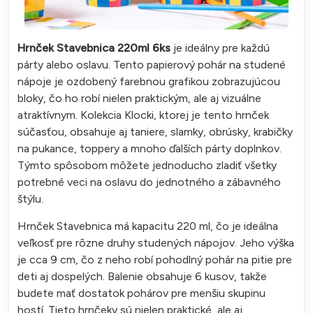
Hrnček Stavebnica 220ml 6ks
je ideálny pre každú
párty alebo oslavu. Tento papierový pohár na studené
nápoje je ozdobený farebnou grafikou zobrazujúcou
bloky, čo ho robí nielen praktickým, ale aj vizuálne
atraktívnym. Kolekcia Klocki, ktorej je tento hrnček
súčasťou, obsahuje aj taniere, slamky, obrúsky, krabičky
na pukance, toppery a mnoho ďalších párty doplnkov.
Týmto spôsobom môžete jednoducho zladiť všetky
potrebné veci na oslavu do jednotného a zábavného
štýlu.
Hrnček Stavebnica má kapacitu 220 ml, čo je ideálna
veľkosť pre rôzne druhy studených nápojov. Jeho výška
je cca 9 cm, čo z neho robí pohodlný pohár na pitie pre
deti aj dospelých. Balenie obsahuje 6 kusov, takže
budete mať dostatok pohárov pre menšiu skupinu
hostí. Tieto hrnčeky sú nielen praktické, ale aj