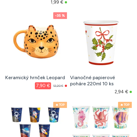
1,99 €
-35 %
Keramický hrnček Leopard
Vianočné papierové
poháre 220ml 10 ks
7,90 €
12,20 €
2,94 €
🔥 TOP
🔥 TOP