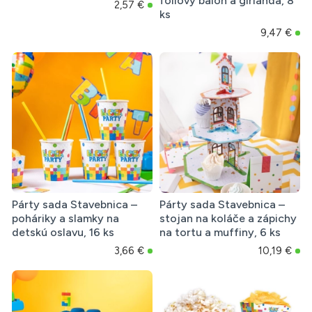
fóliový balón a girlanda, 8
2,57 €
ks
9,47 €
Párty sada Stavebnica –
Párty sada Stavebnica –
poháriky a slamky na
stojan na koláče a zápichy
detskú oslavu, 16 ks
na tortu a muffiny, 6 ks
3,66 €
10,19 €