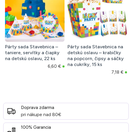
Párty sada Stavebnica –
Párty sada Stavebnica na
taniere, servítky a čiapky
detskú oslavu – krabičky
na detskú oslavu, 22 ks
na popcorn, čipsy a sáčky
na cukríky, 15 ks
6,60 €
7,18 €
Doprava zdarma
pri nákupe nad 80€
100% Garancia