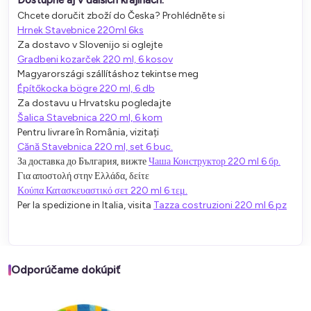
Chcete doručit zboží do Česka? Prohlédněte si
Hrnek Stavebnice 220ml 6ks
Za dostavo v Slovenijo si oglejte
Gradbeni kozarček 220 ml, 6 kosov
Magyarországi szállításhoz tekintse meg
Építőkocka bögre 220 ml, 6 db
Za dostavu u Hrvatsku pogledajte
Šalica Stavebnica 220 ml, 6 kom
Pentru livrare în România, vizitați
Cănă Stavebnica 220 ml, set 6 buc.
За доставка до България, вижте
Чаша Конструктор 220 ml 6 бр.
Για αποστολή στην Ελλάδα, δείτε
Κούπα Κατασκευαστικό σετ 220 ml 6 τεμ.
Per la spedizione in Italia, visita
Tazza costruzioni 220 ml 6 pz
Odporúčame dokúpiť