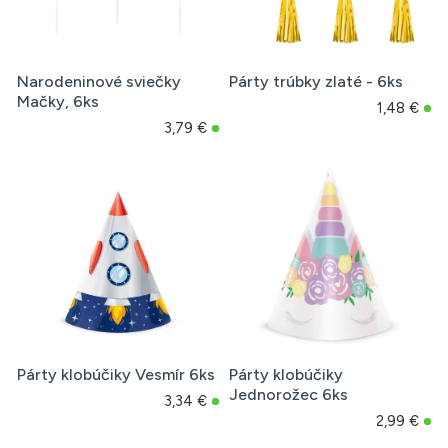
Narodeninové sviečky
Párty trúbky zlaté - 6ks
Mačky, 6ks
1,48 €
3,79 €
Párty klobúčiky Vesmír 6ks
Párty klobúčiky
Jednorožec 6ks
3,34 €
2,99 €