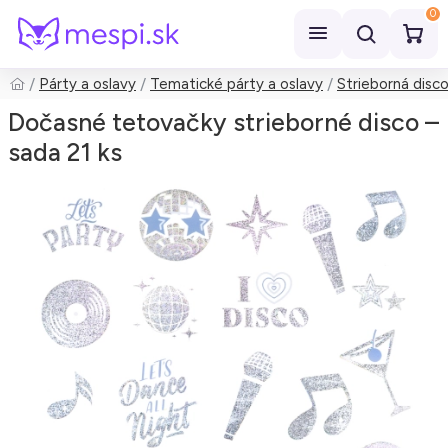
0
Párty a oslavy
Tematické párty a oslavy
Strieborná disc
Hľadať
Dočasné tetovačky strieborné disco –
sada 21 ks