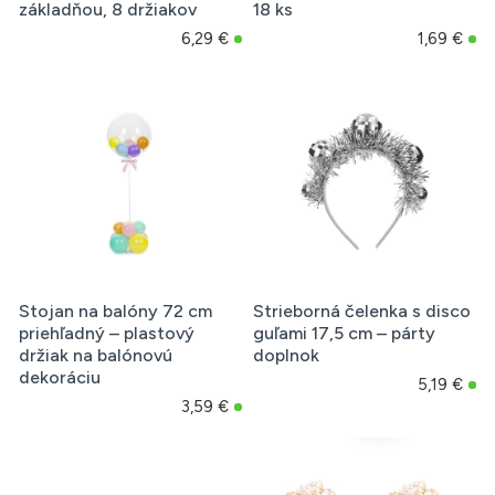
základňou, 8 držiakov
18 ks
6,29 €
1,69 €
Stojan na balóny 72 cm
Strieborná čelenka s disco
priehľadný – plastový
guľami 17,5 cm – párty
držiak na balónovú
doplnok
dekoráciu
5,19 €
3,59 €