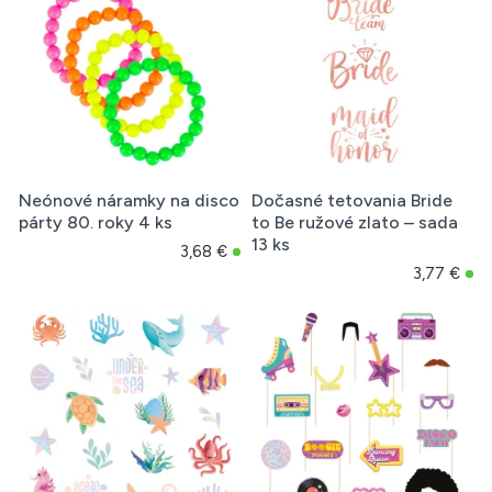
Neónové náramky na disco
Dočasné tetovania Bride
párty 80. roky 4 ks
to Be ružové zlato – sada
13 ks
3,68 €
3,77 €