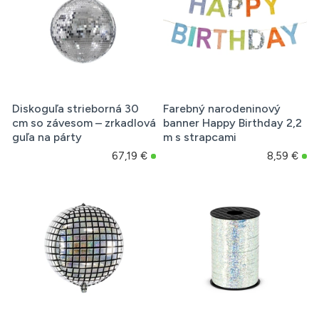
Diskoguľa strieborná 30
Farebný narodeninový
cm so závesom – zrkadlová
banner Happy Birthday 2,2
guľa na párty
m s strapcami
67,19 €
8,59 €