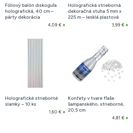
Fóliový balón diskoguľa
Holografická strieborná
holografická, 40 cm –
dekoračná stuha 5 mm x
párty dekorácia
225 m – lesklá plastová
4,09 €
3,99 €
Holografické strieborné
Konfety v tvare fľaše
slamky – 10 ks
šampanského, strieborné,
20,5 cm
1,60 €
4,81 €