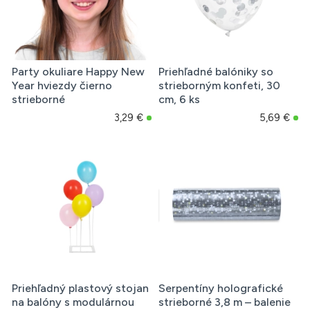
Party okuliare Happy New
Priehľadné balóniky so
Year hviezdy čierno
strieborným konfeti, 30
strieborné
cm, 6 ks
3,29 €
5,69 €
Priehľadný plastový stojan
Serpentíny holografické
na balóny s modulárnou
strieborné 3,8 m – balenie