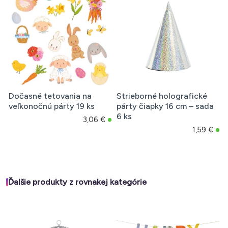
Dočasné tetovania na
Strieborné holografické
veľkonočnú párty 19 ks
párty čiapky 16 cm – sada
6 ks
3,06 €
1,59 €
Ďalšie produkty z rovnakej kategórie