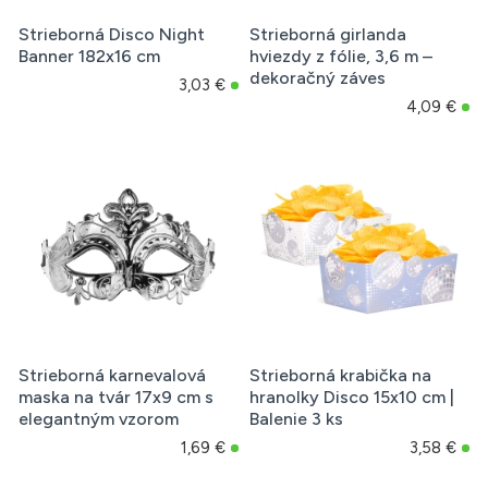
Strieborná Disco Night
Strieborná girlanda
Banner 182x16 cm
hviezdy z fólie, 3,6 m –
dekoračný záves
3,03 €
4,09 €
Strieborná karnevalová
Strieborná krabička na
maska na tvár 17x9 cm s
hranolky Disco 15x10 cm |
elegantným vzorom
Balenie 3 ks
1,69 €
3,58 €