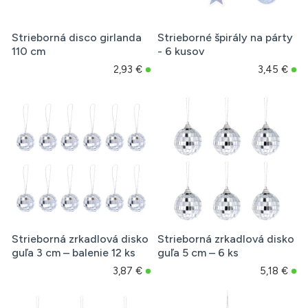
Strieborná disco girlanda
Strieborné špirály na párty
110 cm
- 6 kusov
2,93 €
3,45 €
Strieborná zrkadlová disko
Strieborná zrkadlová disko
guľa 3 cm – balenie 12 ks
guľa 5 cm – 6 ks
3,87 €
5,18 €