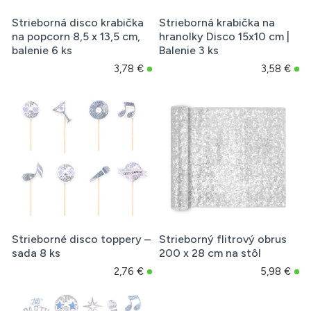
Strieborná disco krabička
Strieborná krabička na
na popcorn 8,5 x 13,5 cm,
hranolky Disco 15x10 cm |
balenie 6 ks
Balenie 3 ks
3,78 €
3,58 €
Strieborné disco toppery –
Strieborný flitrový obrus
sada 8 ks
200 x 28 cm na stôl
2,76 €
5,98 €