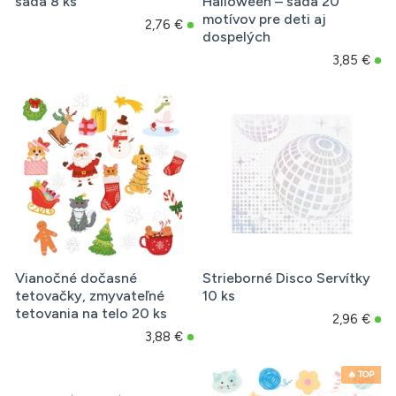
sada 8 ks
Halloween – sada 20
motívov pre deti aj
2,76 €
dospelých
3,85 €
Vianočné dočasné
Strieborné Disco Servítky
tetovačky, zmyvateľné
10 ks
tetovania na telo 20 ks
2,96 €
3,88 €
🔥 TOP