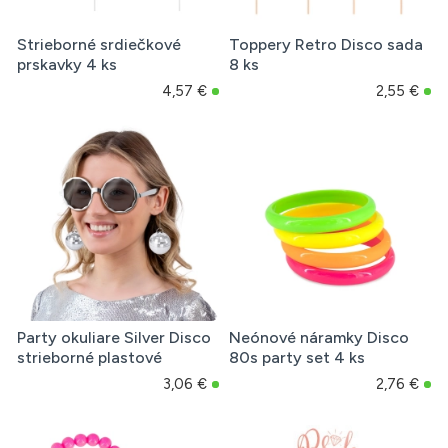
Strieborné srdiečkové
Toppery Retro Disco sada
prskavky 4 ks
8 ks
4,57 €
2,55 €
Party okuliare Silver Disco
Neónové náramky Disco
strieborné plastové
80s party set 4 ks
3,06 €
2,76 €