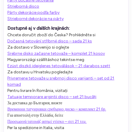
Párty dočasné tetovania
Strieborná disco
Párty dekorácie podľa farby
Strieborné dekorácie na párty
Dostupné aj v ďalších krajinách:
Chcete doručit zboží do Česka? Prohlédněte si
Dočasná tetování stříbrné disco – sada 21 ks
Za dostavo v Slovenijo si oglejte
Srebrne disko začasne tetovaže – komplet 21 kosov
Magyarországi szállításhoz tekintse meg
Ezüst diszkó ideiglenes tetoválások – 21 darabos szett
Za dostavu u Hrvatsku pogledajte
Privremene tetovaže u srebrnoj disco varijanti – set od 21
komad
Pentru livrare în România, vizitați
Tatuaje temporare argintii disco – set 21 bucăți
За доставка до България, вижте
Временни татуировки сребърно диско – комплект 21 бр.
Για αποστολή στην Ελλάδα, δείτε
Προσωρινά τατουάζ ασημί ντίσκο – σετ 21 τεμ.
Per la spedizione in Italia, visita