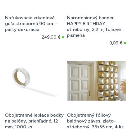
Nafukovacia zrkadlová
Narodeninový banner
guľa strieborná 90 cm –
HAPPY BIRTHDAY
párty dekorácia
strieborný, 2,2 m, fóliové
písmená
249,00 €
8,09 €
Obojstranné lepiace bodky
Obojstranný fóliový
na balóny, priehľadné, 12
balónový záves, zlato-
mm, 1000 ks
strieborný, 35x35 cm, 4 ks