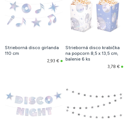
Strieborná disco girlanda
Strieborná disco krabička
110 cm
na popcorn 8,5 x 13,5 cm,
balenie 6 ks
2,93 €
3,78 €