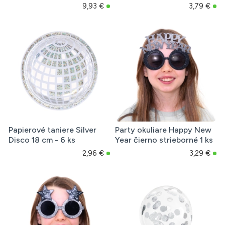
9,93 €
3,79 €
Papierové taniere Silver
Party okuliare Happy New
Disco 18 cm - 6 ks
Year čierno strieborné 1 ks
2,96 €
3,29 €