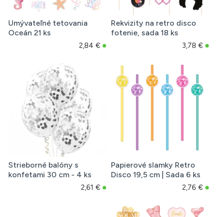
Umývateľné tetovania
Rekvizity na retro disco
Oceán 21 ks
fotenie, sada 18 ks
2,84 €
3,78 €
Strieborné balóny s
Papierové slamky Retro
konfetami 30 cm - 4 ks
Disco 19,5 cm | Sada 6 ks
2,61 €
2,76 €