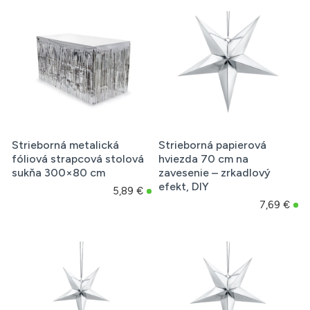
Strieborná metalická
Strieborná papierová
fóliová strapcová stolová
hviezda 70 cm na
sukňa 300×80 cm
zavesenie – zrkadlový
efekt, DIY
5,89 €
7,69 €