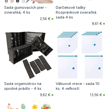
Sada gumovacích pier -
Darčekové tašky
zvieratká, 4 ks
Rozprávkové zvieratká
sada 4 ks
2,56 €
8,61 €
Sada organizérov na
Vákuové vrece - sada 10
spodné prádlo - 4 ks
ks, 4 veľkostí
9,62 €
13,56 €