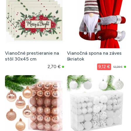
Vianočné prestieranie na
Vianočná spona na záves
stôl 30x45 cm
škriatok
2,70 €
9,12 €
12,28 €