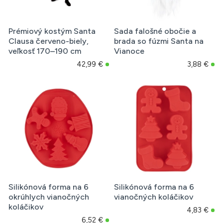
Prémiový kostým Santa
Sada falošné obočie a
Clausa červeno-biely,
brada so fúzmi Santa na
veľkosť 170–190 cm
Vianoce
42,99 €
3,88 €
Silikónová forma na 6
Silikónová forma na 6
okrúhlych vianočných
vianočných koláčikov
koláčikov
4,83 €
6,52 €