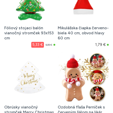
Fóliový stojaci balón
Mikulášska čiapka červeno-
vianočný stromček 93x153
biela 40 cm, obvod hlavy
cm
60 cm
5,33 €
1,79 €
6,99 €
Obrúsky vianočný
Ozdobná fľaša Perníček s
stromček Merry Christmas
červeným šálom na likér