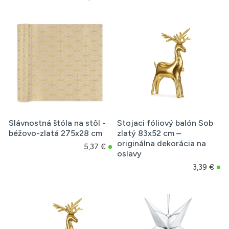
Slávnostná štóla na stôl -
Stojaci fóliový balón Sob
béžovo-zlatá 275x28 cm
zlatý 83x52 cm –
originálna dekorácia na
5,37 €
oslavy
3,39 €