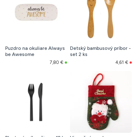
Puzdro na okuliare Always
Detský bambusový príbor -
be Awesome
set 2 ks
7,80 €
4,61 €