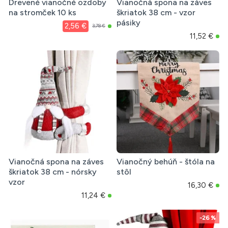
Drevené vianočné ozdoby
Vianočná spona na záves
na stromček 10 ks
škriatok 38 cm - vzor
pásiky
2,56 €
3,78 €
11,52 €
Vianočná spona na záves
Vianočný behúň - štóla na
škriatok 38 cm - nórsky
stôl
vzor
16,30 €
11,24 €
-26 %