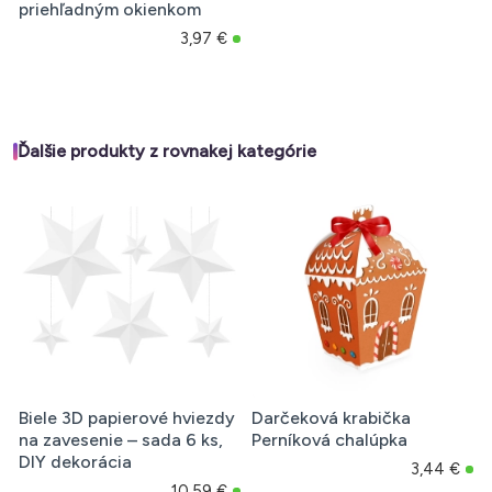
priehľadným okienkom
3,97 €
Ďalšie produkty z rovnakej kategórie
Biele 3D papierové hviezdy
Darčeková krabička
na zavesenie – sada 6 ks,
Perníková chalúpka
DIY dekorácia
3,44 €
10,59 €