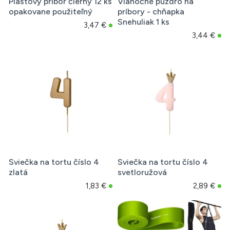
Plastový príbor čierny 12 ks
Vianočné puzdro na
opakovane použiteľný
príbory - chňapka
Snehuliak 1 ks
3,47 €
3,44 €
Sviečka na tortu číslo 4
Sviečka na tortu číslo 4
zlatá
svetloružová
1,83 €
2,89 €