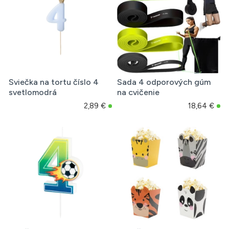
Sviečka na tortu číslo 4
Sada 4 odporových gúm
svetlomodrá
na cvičenie
2,89 €
18,64 €