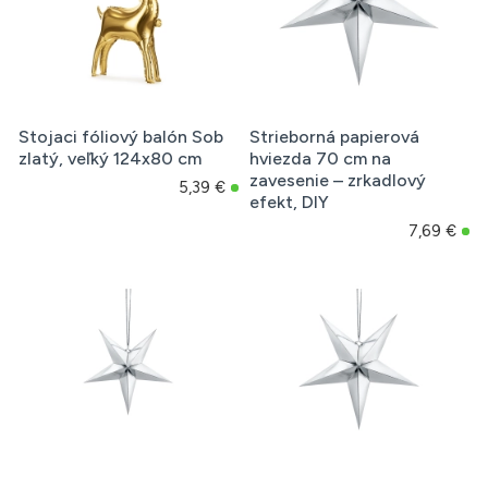
Stojaci fóliový balón Sob
Strieborná papierová
zlatý, veľký 124x80 cm
hviezda 70 cm na
zavesenie – zrkadlový
5,39 €
efekt, DIY
7,69 €