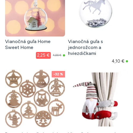
Vianočná guľa Home
Vianočná guľa s
Sweet Home
jednorožcom a
hviezdičkami
2,25 €
4,00 €
4,10 €
-32 %