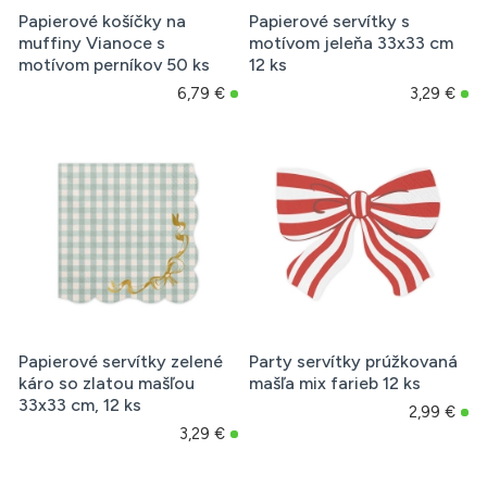
Papierové košíčky na
Papierové servítky s
muffiny Vianoce s
motívom jeleňa 33x33 cm
motívom perníkov 50 ks
12 ks
6,79 €
3,29 €
Papierové servítky zelené
Party servítky prúžkovaná
káro so zlatou mašľou
mašľa mix farieb 12 ks
33x33 cm, 12 ks
2,99 €
3,29 €