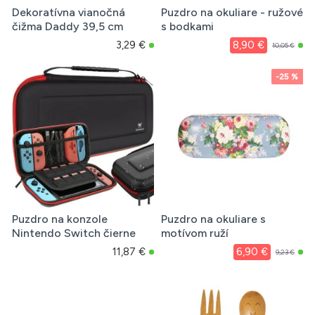
Dekoratívna vianočná
Puzdro na okuliare - ružové
čižma Daddy 39,5 cm
s bodkami
3,29 €
8,90 €
10,05 €
-25 %
Puzdro na konzole
Puzdro na okuliare s
Nintendo Switch čierne
motívom ruží
11,87 €
6,90 €
9,23 €