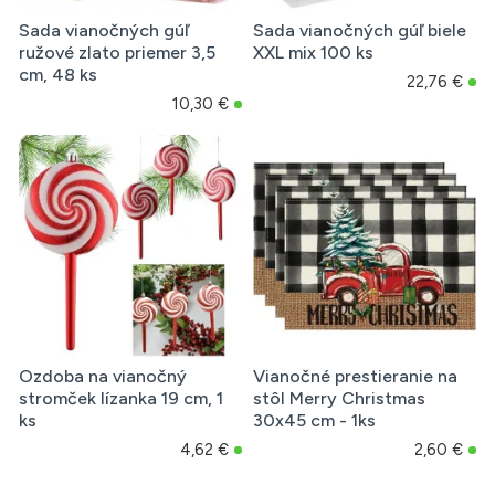
Sada vianočných gúľ
Sada vianočných gúľ biele
ružové zlato priemer 3,5
XXL mix 100 ks
cm, 48 ks
22,76 €
10,30 €
Ozdoba na vianočný
Vianočné prestieranie na
stromček lízanka 19 cm, 1
stôl Merry Christmas
ks
30x45 cm - 1ks
4,62 €
2,60 €