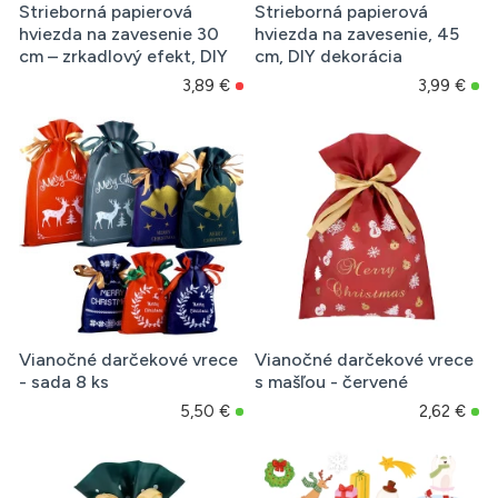
Strieborná papierová
Strieborná papierová
hviezda na zavesenie 30
hviezda na zavesenie, 45
cm – zrkadlový efekt, DIY
cm, DIY dekorácia
3,89 €
3,99 €
Vianočné darčekové vrece
Vianočné darčekové vrece
- sada 8 ks
s mašľou - červené
5,50 €
2,62 €