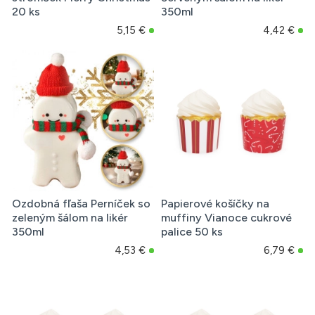
20 ks
350ml
5,15 €
4,42 €
Ozdobná fľaša Perníček so
Papierové košíčky na
zeleným šálom na likér
muffiny Vianoce cukrové
350ml
palice 50 ks
4,53 €
6,79 €