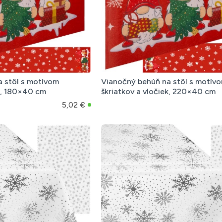
 stôl s motívom
Vianočný behúň na stôl s motív
ek, 180×40 cm
škriatkov a vločiek, 220×40 cm
5,02 €