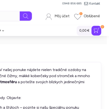
Kontakt
0948 856 685
0
Môj účet
Obľúbené
0
y
0,00 €
V našej ponuke nájdete nielen tradičné ozdoby na
anočné čižmy, mäkké koberčeky pod stromček a mnoho
atmosféru
a potešte svojich blízkych jedinečnými
ody. Objavte:
ch a štýloch – pozrite si našu špeciálnu ponuku