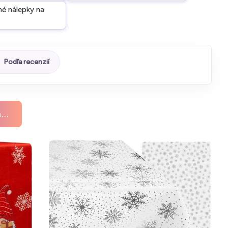
é nálepky na
Podľa recenzií
..