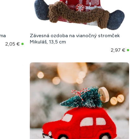
žma
Závesná ozdoba na vianočný stromček
Mikuláš, 13,5 cm
2,05 €
2,97 €