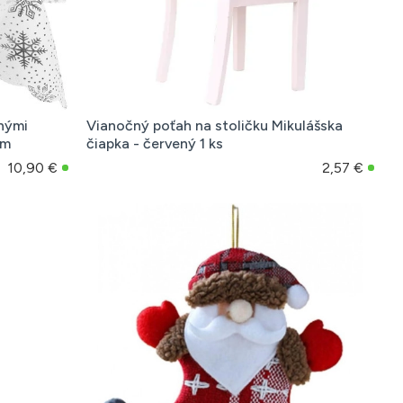
rnými
Vianočný poťah na stoličku Mikulášska
cm
čiapka - červený 1 ks
10,90 €
2,57 €