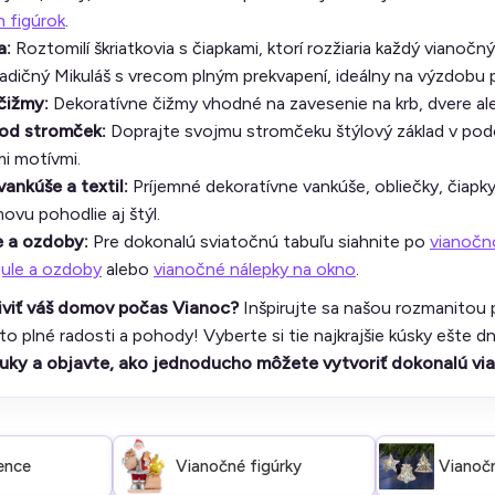
 figúrok
.
a:
Roztomilí škriatkovia s čiapkami, ktorí rozžiaria každý vianočný 
adičný Mikuláš s vrecom plným prekvapení, ideálny na výzdobu 
čižmy:
Dekoratívne čižmy vhodné na zavesenie na krb, dvere ale
od stromček:
Doprajte svojmu stromčeku štýlový základ v po
i motívmi.
ankúše a textil:
Príjemné dekoratívne vankúše, obliečky, čiapk
vu pohodlie aj štýl.
e a ozdoby:
Pre dokonalú sviatočnú tabuľu siahnite po
vianočn
ule a ozdoby
alebo
vianočné nálepky na okno
.
iviť váš domov počas Vianoc?
Inšpirujte sa našou rozmanitou 
o plné radosti a pohody! Vyberte si tie najkrajšie kúsky ešte d
nuky a objavte, ako jednoducho môžete vytvoriť dokonalú vi
ence
Vianočné figúrky
Vianoč