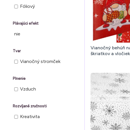
145 cm
Fóliový
150 cm
Plávajúci efekt
180 cm
nie
183 cm
185 cm
Vianočný behúň na
Tvar
škriatkov a vloči
220 cm
Vianočný stromček
260 cm
270 cm
Plnenie
275 cm
Vzduch
600 cm
Rozvíjané zručnosti
Kreativita