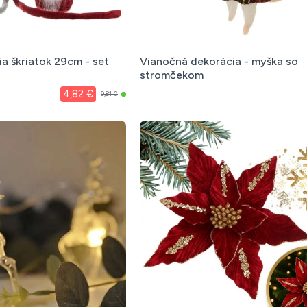
a škriatok 29cm - set
Vianočná dekorácia - myška so
stromčekom
4,82 €
9,81 €