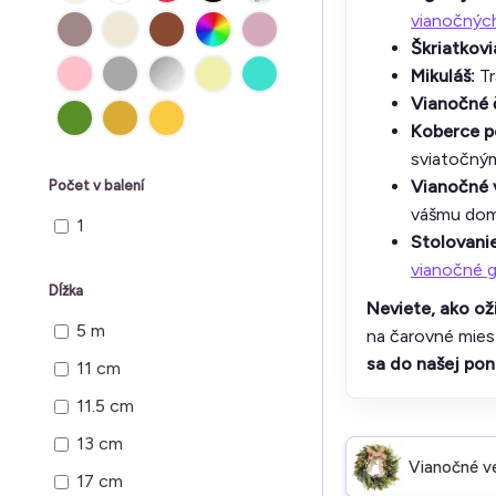
vianočných
Škriatkovi
Mikuláš:
Tr
Vianočné 
Koberce p
sviatočným
Vianočné v
Počet v balení
vášmu domo
1
Stolovani
vianočné g
Dĺžka
Neviete, ako ož
5 m
na čarovné miest
sa do našej po
11 cm
11.5 cm
13 cm
Vianočné v
17 cm