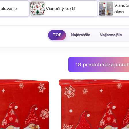
Vianočn
tolovanie
Vianočný textil
okno
TOP
Najdrahšie
Najlacnejšie
18 predchádzajúcich.