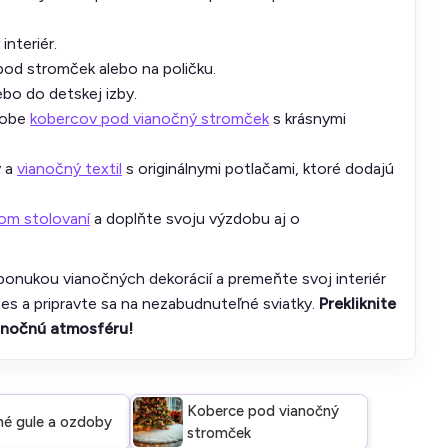
interiér.
pod stromček alebo na poličku.
bo do detskej izby.
dobe
kobercov pod vianočný stromček
s krásnymi
y a
vianočný textil
s originálnymi potlačami, ktoré dodajú
om stolovaní
a doplňte svoju výzdobu aj o
ponukou vianočných dekorácií a premeňte svoj interiér
nes a pripravte sa na nezabudnuteľné sviatky.
Prekliknite
anočnú atmosféru!
Koberce pod vianočný
né gule a ozdoby
stromček