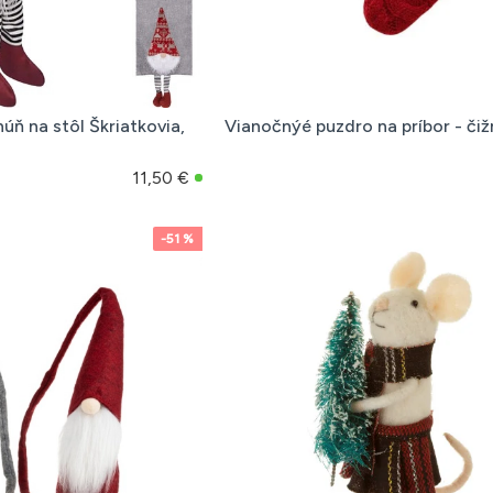
úň na stôl Škriatkovia,
Vianočnýé puzdro na príbor - či
11,50 €
-51 %