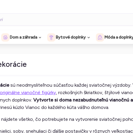
Dom a záhrada
Bytové doplnky
Móda a doplnk
ekorácie
ácie
sú neodmysliteľnou súčasťou každej sviatočnej výzdoby. 
originálne vianočné figúrky
, rozkošných škriatkov, štýlové vi
ívnych doplnkov.
Vytvorte si doma nezabudnuteľnú vianočnú 
 prinesú kúzlo Vianoc do každého kúta vášho domova.
i nájdete všetko, čo potrebujete na vytvorenie sviatočnej poh
jelici, soby, snehuliaci či ďalšie postavičky v rôznych veľkostia