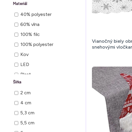
Materiál
40% polyester
60% vlna
100% filc
Vianočný biely ob
100% polyester
snehovými vločkam
Kov
LED
Plast
Šírka
Plsť
2 cm
bambus
4 cm
bavlna
5,3 cm
drevo
5,5 cm
juta