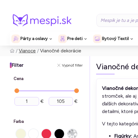
Párty a oslavy
Pre deti
Bytový Textil
Vianoce
Vianočné dekorácie
Vianočné d
Filter
Vypnúť filter
Cena
Vianočné dekor
stromček, ale aj
€
€
ďalších dekorat
detailmi, ktoré
Farba
V tejto kategóri
Figúrky:
An