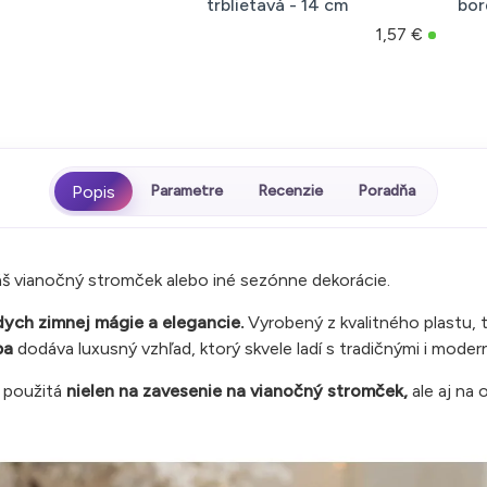
trblietavá - 14 cm
bor
1,57 €
Parametre
Recenzie
Poradňa
áš vianočný stromček alebo iné sezónne dekorácie.
ádych zimnej mágie a elegancie.
Vyrobený z kvalitného plastu, 
ba
dodáva luxusný vzhľad, ktorý skvele ladí s tradičnými i mode
ť použitá
nielen na zavesenie na vianočný stromček,
ale aj na