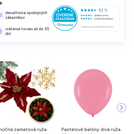
e:
desaťtisíce spokojných
zákazníkov
vrátenie tovaru až do 30
dní
nočná zamatová ruža
Pastelové balóny divá ruža
S