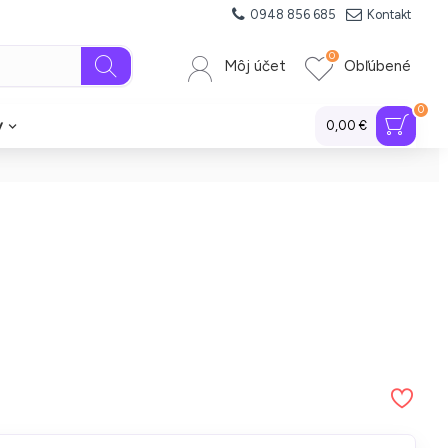
0948 856 685
Kontakt
0
Môj účet
Obľúbené
0
y
0,00 €