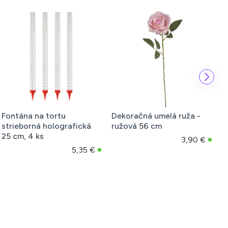
ruža -
Dekoračná umelá ruža -
Dekoračná umelá r
fialová 56 cm
červená 56 cm
3,90 €
3,90 €