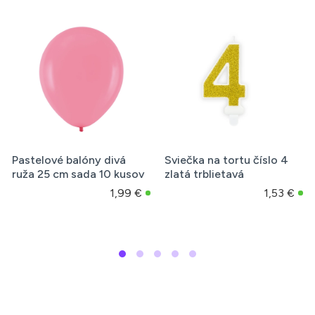
u číslo 4
Fontána na tortu
Dekoračná umelá 
á
strieborná holografická
ružová 56 cm
25 cm, 4 ks
1,53 €
5,35 €