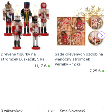
revené figúrky na
Sada drevených ozdôb na
Via
tromček Luskáčik, 5 ks
vianočný stromček
bie
Perníky - 12 ks
11,17 €
7,25 €
z 3 zákazníkov
Sme Slovenský