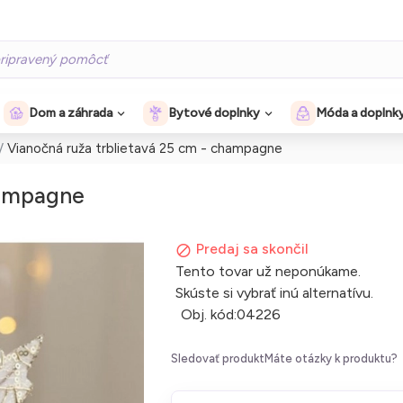
Dom a záhrada
Bytové doplnky
Móda a doplnk
Vianočná ruža trblietavá 25 cm - champagne
hampagne
Predaj sa skončil
Tento tovar už neponúkame.
Skúste si vybrať inú alternatívu.
Obj. kód:
04226
Sledovať produkt
Máte otázky k produktu?