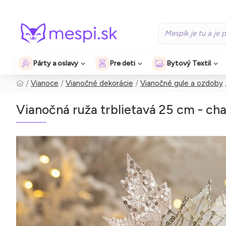
Párty a oslavy
Pre deti
Bytový Textil
Vianoce
Vianočné dekorácie
Vianočné gule a ozdoby
Vianočná ruža trblietavá 25 cm - c