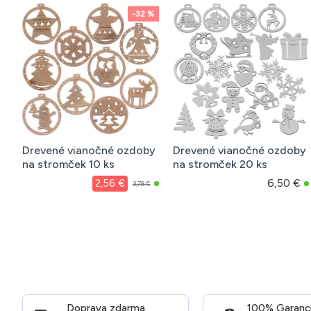
-32 %
Drevené vianočné ozdoby
Drevené vianočné ozdoby
na stromček 10 ks
na stromček 20 ks
6,50 €
2,56 €
3,78 €
Doprava zdarma
100% Garanc