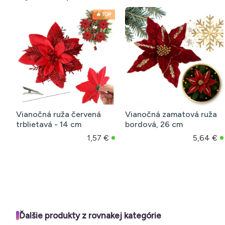
matová ruža
Pastelové balóny divá
Sviečka na tort
 cm
ruža 25 cm sada 10 kusov
zlatá trblietav
5,64 €
1,99 €
Ďalšie produkty z rovnakej kategórie