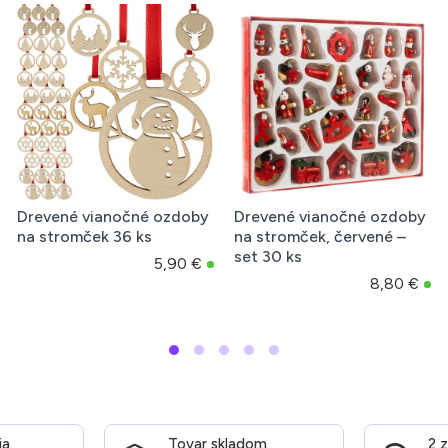
Drevené vianočné ozdoby
Drevené vianočné ozdoby
D
na stromček 36 ks
na stromček, červené –
s
set 30 ks
5,90 €
8,80 €
ia
Tovar skladom
2 