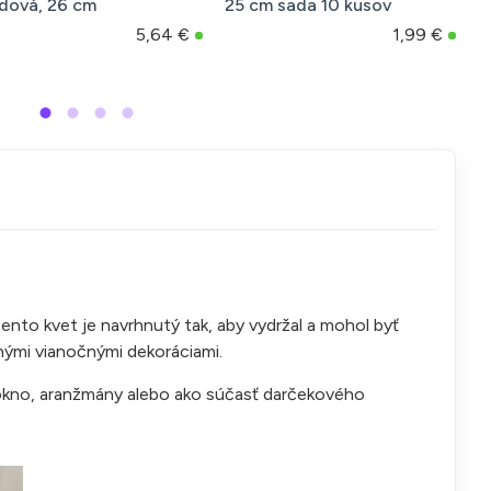
dová, 26 cm
25 cm sada 10 kusov
z
5,64 €
1,99 €
tento kvet je navrhnutý tak, aby vydržal a mohol byť
rnými vianočnými dekoráciami.
 okno, aranžmány alebo ako súčasť darčekového