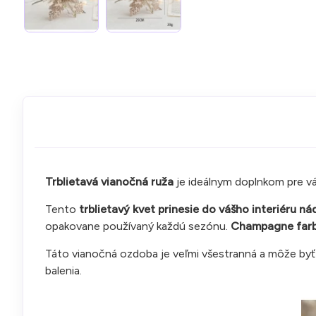
Trblietavá vianočná ruža
je ideálnym doplnkom pre v
Tento
trblietavý kvet prinesie do vášho interiéru n
opakovane používaný každú sezónu.
Champagne fa
r
Táto vianočná ozdoba je veľmi všestranná a môže by
balenia.