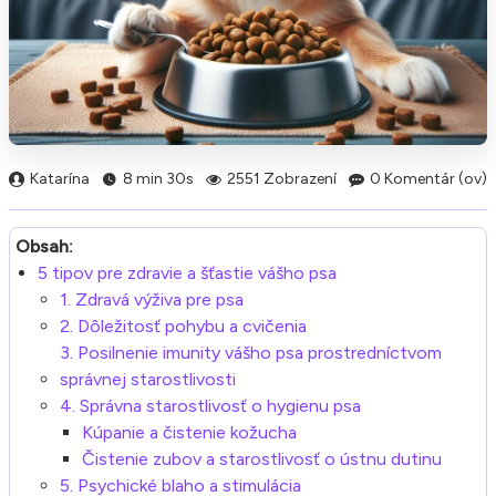
Katarína
8 min 30s
2551 Zobrazení
0 Komentár (ov)
Obsah:
5 tipov pre zdravie a šťastie vášho psa
1. Zdravá výživa pre psa
2. Dôležitosť pohybu a cvičenia
3. Posilnenie imunity vášho psa prostredníctvom
správnej starostlivosti
4. Správna starostlivosť o hygienu psa
Kúpanie a čistenie kožucha
Čistenie zubov a starostlivosť o ústnu dutinu
5. Psychické blaho a stimulácia