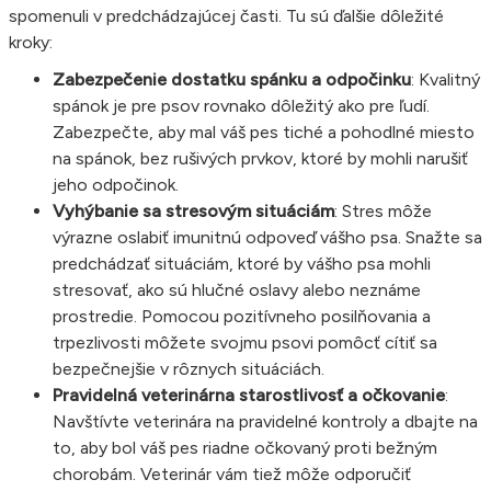
spomenuli v predchádzajúcej časti. Tu sú ďalšie dôležité
kroky:
Zabezpečenie dostatku spánku a odpočinku
: Kvalitný
spánok je pre psov rovnako dôležitý ako pre ľudí.
Zabezpečte, aby mal váš pes tiché a pohodlné miesto
na spánok, bez rušivých prvkov, ktoré by mohli narušiť
jeho odpočinok.
Vyhýbanie sa stresovým situáciám
: Stres môže
výrazne oslabiť imunitnú odpoveď vášho psa. Snažte sa
predchádzať situáciám, ktoré by vášho psa mohli
stresovať, ako sú hlučné oslavy alebo neznáme
prostredie. Pomocou pozitívneho posilňovania a
trpezlivosti môžete svojmu psovi pomôcť cítiť sa
bezpečnejšie v rôznych situáciách.
Pravidelná veterinárna starostlivosť a očkovanie
:
Navštívte veterinára na pravidelné kontroly a dbajte na
to, aby bol váš pes riadne očkovaný proti bežným
chorobám. Veterinár vám tiež môže odporučiť