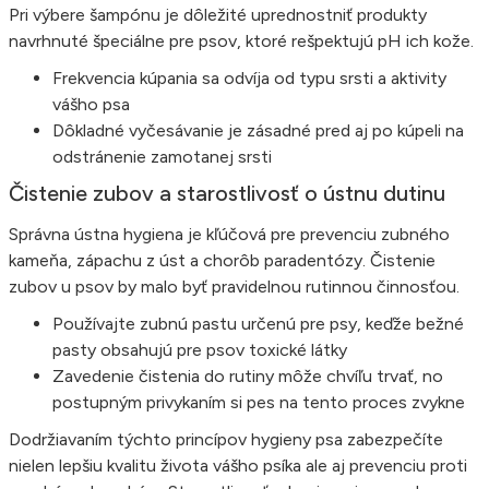
Pri výbere šampónu je dôležité uprednostniť produkty
navrhnuté špeciálne pre psov, ktoré rešpektujú pH ich kože.
Frekvencia kúpania sa odvíja od typu srsti a aktivity
vášho psa
Dôkladné vyčesávanie je zásadné pred aj po kúpeli na
odstránenie zamotanej srsti
Čistenie zubov a starostlivosť o ústnu dutinu
Správna ústna hygiena je kľúčová pre prevenciu zubného
kameňa, zápachu z úst a chorôb paradentózy. Čistenie
zubov u psov by malo byť pravidelnou rutinnou činnosťou.
Používajte zubnú pastu určenú pre psy, keďže bežné
pasty obsahujú pre psov toxické látky
Zavedenie čistenia do rutiny môže chvíľu trvať, no
postupným privykaním si pes na tento proces zvykne
Dodržiavaním týchto princípov hygieny psa zabezpečíte
nielen lepšiu kvalitu života vášho psíka ale aj prevenciu proti