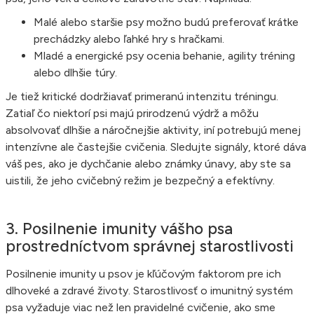
Malé alebo staršie psy možno budú preferovať krátke
prechádzky alebo ľahké hry s hračkami.
Mladé a energické psy ocenia behanie, agility tréning
alebo dlhšie túry.
Je tiež kritické dodržiavať primeranú intenzitu tréningu.
Zatiaľ čo niektorí psi majú prirodzenú výdrž a môžu
absolvovať dlhšie a náročnejšie aktivity, iní potrebujú menej
intenzívne ale častejšie cvičenia. Sledujte signály, ktoré dáva
váš pes, ako je dychčanie alebo známky únavy, aby ste sa
uistili, že jeho cvičebný režim je bezpečný a efektívny.
3. Posilnenie imunity vášho psa
prostredníctvom správnej starostlivosti
Posilnenie imunity u psov je kľúčovým faktorom pre ich
dlhoveké a zdravé životy. Starostlivosť o imunitný systém
psa vyžaduje viac než len pravidelné cvičenie, ako sme