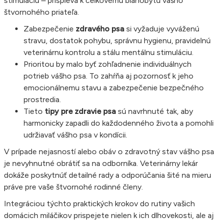
stimuláciu – prispieva k celkovému blahobytu vášho
štvornohého priateľa.
Zabezpečenie
zdravého psa
si vyžaduje vyváženú
stravu, dostatok pohybu, správnu hygienu, pravidelnú
veterinárnu kontrolu a stálu mentálnu stimuláciu.
Prioritou by malo byť zohľadnenie individuálnych
potrieb vášho psa. To zahŕňa aj pozornosť k jeho
emocionálnemu stavu a zabezpečenie bezpečného
prostredia.
Tieto
tipy pre zdravie psa
sú navrhnuté tak, aby
harmonicky zapadli do každodenného života a pomohli
udržiavať vášho psa v kondícii.
V prípade nejasností alebo obáv o zdravotný stav vášho psa
je nevyhnutné obrátiť sa na odborníka. Veterinárny lekár
dokáže poskytnúť detailné rady a odporúčania šité na mieru
práve pre vaše štvornohé rodinné členy.
Integráciou týchto praktických krokov do rutiny vašich
domácich miláčikov prispejete nielen k ich dlhovekosti, ale aj