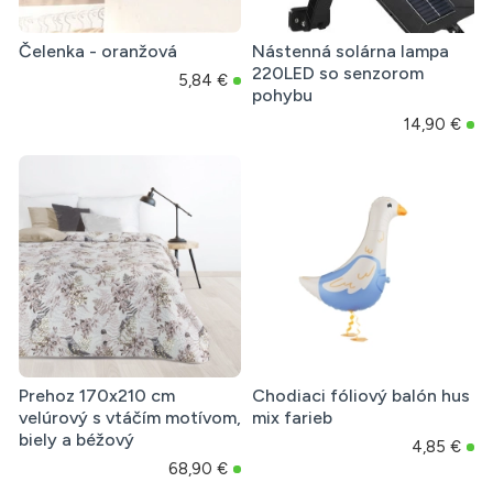
Čelenka - oranžová
Nástenná solárna lampa
220LED so senzorom
5,84 €
pohybu
14,90 €
Prehoz 170x210 cm
Chodiaci fóliový balón hus
velúrový s vtáčím motívom,
mix farieb
biely a béžový
4,85 €
68,90 €