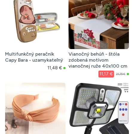
Multifunkčný peračník
Vianočný behúň - štóla
Capy Bara - uzamykateľný
zdobená motívom
vianočnej ruže 40x100 cm
11,48 €
11,17 €
21,79 €