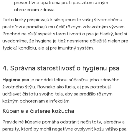
preventívne opatrenia proti parazitom a iným
ohrozeniam zdravia.
Tieto kroky prispievajú k silnej imunite vašej štvornohému
priateľovi a pomáhajú mu čeliť rôznym zdravotným výzvam.
Prechod na ďalší aspekt starostlivosti o psa je hladký, keď si
uvedomíme, že hygiena je tiež nesmierne dôležitá nielen pre
fyzickú kondíciu, ale aj pre imunitný systém.
4. Správna starostlivosť o hygienu psa
Hygiena psa
je neoddeliteľnou súčasťou jeho zdravého
životného štýlu. Rovnako ako ľudia, aj psy potrebujú
udržiavať čistotu svojho tela, aby sa predišlo rôznym
kožným ochoreniam a infekciám.
Kúpanie a čistenie kožucha
Pravidelné kúpanie pomáha odstrániť nečistoty, alergény a
parazity, ktoré by mohli negatívne ovplyvniť kožu vášho psa.