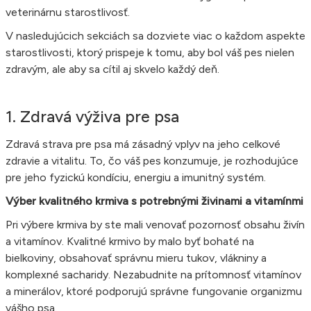
veterinárnu starostlivosť.
V nasledujúcich sekciách sa dozviete viac o každom aspekte
starostlivosti, ktorý prispeje k tomu, aby bol váš pes nielen
zdravým, ale aby sa cítil aj skvelo každý deň.
1. Zdravá výživa pre psa
Zdravá strava pre psa má zásadný vplyv na jeho celkové
zdravie a vitalitu. To, čo váš pes konzumuje, je rozhodujúce
pre jeho fyzickú kondíciu, energiu a imunitný systém.
Výber kvalitného krmiva s potrebnými živinami a vitamínmi
Pri výbere krmiva by ste mali venovať pozornosť obsahu živín
a vitamínov. Kvalitné krmivo by malo byť bohaté na
bielkoviny, obsahovať správnu mieru tukov, vlákniny a
komplexné sacharidy. Nezabudnite na prítomnosť vitamínov
a minerálov, ktoré podporujú správne fungovanie organizmu
vášho psa.