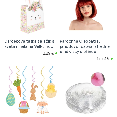
Darčeková taška zajačik s
Parochňa Cleopatra,
kvetmi malá na Veľkú noc
jahodovo ružová, stredne
dlhé vlasy s ofinou
2,29 €
13,52 €