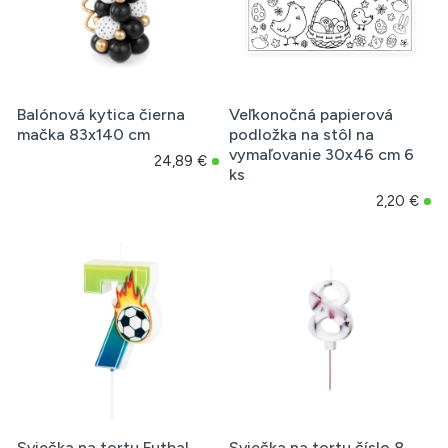
Balónová kytica čierna
Veľkonočná papierová
mačka 83x140 cm
podložka na stôl na
vymaľovanie 30x46 cm 6
24,89 €
ks
2,20 €
Sviečka na tortu Futbal
Sviečka na tortu číslo 8