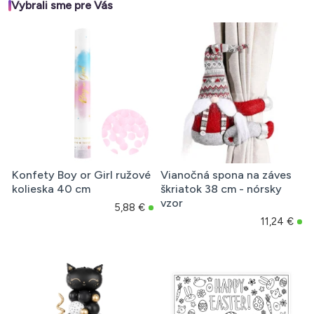
Vybrali sme pre Vás
Konfety Boy or Girl ružové
Vianočná spona na záves
kolieska 40 cm
škriatok 38 cm - nórsky
vzor
5,88 €
11,24 €