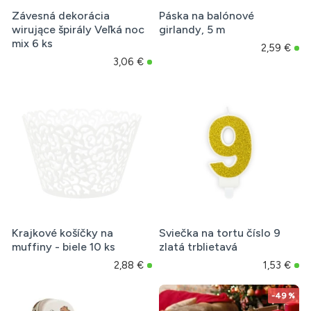
Závesná dekorácia
Páska na balónové
wirujące špirály Veľká noc
girlandy, 5 m
mix 6 ks
2,59 €
3,06 €
Krajkové košíčky na
Sviečka na tortu číslo 9
muffiny - biele 10 ks
zlatá trblietavá
2,88 €
1,53 €
-49 %