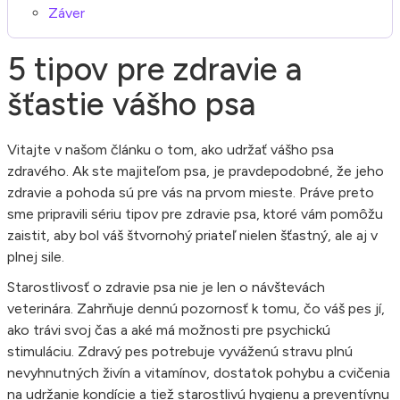
Záver
5 tipov pre zdravie a
šťastie vášho psa
Vitajte v našom článku o tom, ako udržať vášho psa
zdravého. Ak ste majiteľom psa, je pravdepodobné, že jeho
zdravie a pohoda sú pre vás na prvom mieste. Práve preto
sme pripravili sériu tipov pre zdravie psa, ktoré vám pomôžu
zaistit, aby bol váš štvornohý priateľ nielen šťastný, ale aj v
plnej sile.
Starostlivosť o zdravie psa nie je len o návštevách
veterinára. Zahrňuje dennú pozornosť k tomu, čo váš pes jí,
ako trávi svoj čas a aké má možnosti pre psychickú
stimuláciu. Zdravý pes potrebuje vyváženú stravu plnú
nevyhnutných živín a vitamínov, dostatok pohybu a cvičenia
na udržanie kondície a tiež starostlivú hygienu a preventívnu