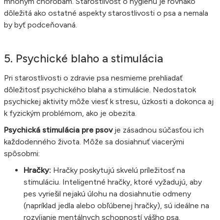
mnohým chorobám. Starostlivosť o hygienu je rovnako
dôležitá ako ostatné aspekty starostlivosti o psa a nemala
by byť podceňovaná.
5. Psychické blaho a stimulácia
Pri starostlivosti o zdravie psa nesmieme prehliadať
dôležitosť psychického blaha a stimulácie. Nedostatok
psychickej aktivity môže viesť k stresu, úzkosti a dokonca aj
k fyzickým problémom, ako je obezita.
Psychická stimulácia pre psov
je zásadnou súčasťou ich
každodenného života. Môže sa dosiahnuť viacerými
spôsobmi:
Hračky:
Hračky poskytujú skvelú príležitosť na
stimuláciu. Inteligentné hračky, ktoré vyžadujú, aby
pes vyriešil nejakú úlohu na dosiahnutie odmeny
(napríklad jedla alebo obľúbenej hračky), sú ideálne na
rozvíjanie mentálnych schopností vášho psa.