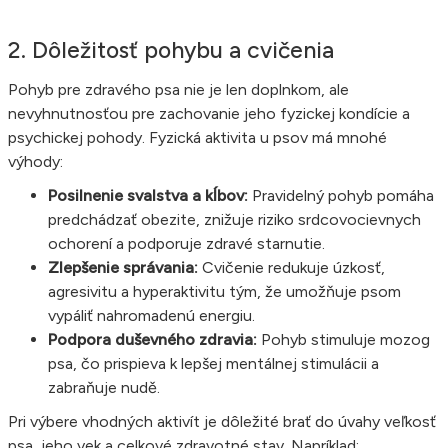
2. Dôležitosť pohybu a cvičenia
Pohyb pre zdravého psa nie je len doplnkom, ale
nevyhnutnosťou pre zachovanie jeho fyzickej kondície a
psychickej pohody. Fyzická aktivita u psov má mnohé
výhody:
Posilnenie svalstva a kĺbov:
Pravidelný pohyb pomáha
predchádzať obezite, znižuje riziko srdcovocievnych
ochorení a podporuje zdravé starnutie.
Zlepšenie správania:
Cvičenie redukuje úzkosť,
agresivitu a hyperaktivitu tým, že umožňuje psom
vypáliť nahromadenú energiu.
Podpora duševného zdravia:
Pohyb stimuluje mozog
psa, čo prispieva k lepšej mentálnej stimulácii a
zabraňuje nudě.
Pri výbere vhodných aktivít je dôležité brať do úvahy veľkosť
psa, jeho vek a celkové zdravotné stav. Napríklad: