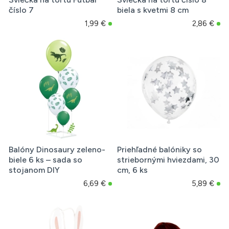
číslo 7
biela s kvetmi 8 cm
1,99 €
2,86 €
Balóny Dinosaury zeleno-
Priehľadné balóniky so
biele 6 ks – sada so
striebornými hviezdami, 30
stojanom DIY
cm, 6 ks
6,69 €
5,89 €