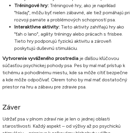
Tréningové hry:
Tréningové hry, ako je napríklad
"hladaj", môžu byť nielen zábavné, ale tiež pomáhajú pri
rozvoji pamäte a problémových schopností psa.
Interaktívne aktivity:
Tieto aktivity zahŕňajú hry ako
"ťah o lano", agility tréningy alebo prácach s frisbee.
Tieto hry podporujú fyzickú aktivitu a zároveň
poskytujú duševnú stimuláciu.
Vytvorenie vyváženého prostredia
je ďalšou kľúčovou
súčasťou psychickej pohody psa. Pes by mal mať prístup k
tichému a pohodlnému miestu, kde sa môže cítiť bezpečne
a kde môže odpočívať. Okrem toho by mal mať dostatočný
priestor na hru a zábavu pre zdravie psa.
Záver
Udržať psa v plnom zdraví nie je len o jednej oblasti
starostlivosti. Každý aspekt – od výživy až po psychickú