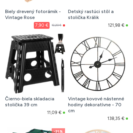
Biely drevený fotorámik -
Detský rastúci stôl a
Vintage Rose
stolička Králik
7,90 €
121,98 €
12,20 €
Čierno-biela skladacia
Vintage kovové nástenné
stolička 39 cm
hodiny dekoratívne - 70
cm
11,09 €
138,35 €
-31 %