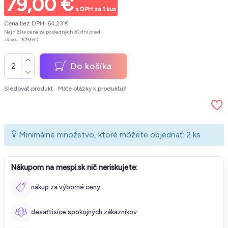
79,00 €
s DPH za 1 kus
Cena bez DPH: 64,23 €
Najnižšia cena za posledných 30 dní pred
zľavou: 109,69 €
Do košíka
Sledovať produkt
Máte otázky k produktu?
Minimálne množstvo, ktoré môžete objednať: 2 ks
Nákupom na mespi.sk nič neriskujete:
nákup za výborné ceny
desaťtisíce spokojných zákazníkov