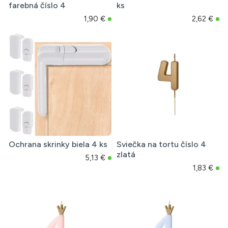
farebná číslo 4
ks
1,90 €
2,62 €
Ochrana skrinky biela 4 ks
Sviečka na tortu číslo 4
zlatá
5,13 €
1,83 €