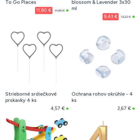
To Go Places
blossom & Lavender 3x30
ml
11,90 €
14,80 €
9,43 €
13,22 €
Strieborné srdiečkové
Ochrana rohov okrúhle - 4
prskavky 4 ks
ks
4,57 €
2,67 €