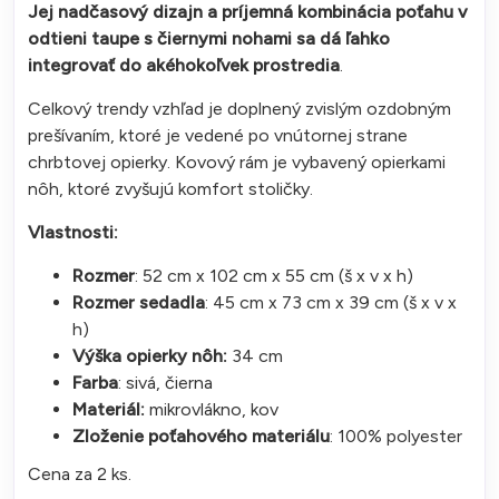
Jej nadčasový dizajn a príjemná kombinácia poťahu v
odtieni taupe s čiernymi nohami sa dá ľahko
integrovať do akéhokoľvek prostredia
.
Celkový trendy vzhľad je doplnený zvislým ozdobným
prešívaním, ktoré je vedené po vnútornej strane
chrbtovej opierky. Kovový rám je vybavený opierkami
nôh, ktoré zvyšujú komfort stoličky.
Vlastnosti:
Rozmer
: 52 cm x 102 cm x 55 cm (š x v x h)
Rozmer sedadla
: 45 cm x 73 cm x 39 cm (š x v x
h)
Výška opierky nôh:
34 cm
Farba
: sivá, čierna
Materiál:
mikrovlákno, kov
Zloženie poťahového materiálu
: 100% polyester
Cena za 2 ks.