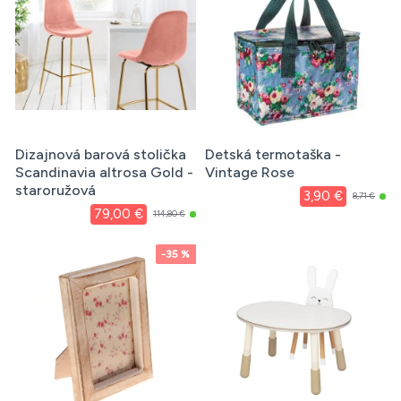
Dizajnová barová stolička
Detská termotaška -
Scandinavia altrosa Gold -
Vintage Rose
staroružová
3,90 €
8,71 €
79,00 €
114,80 €
-35 %