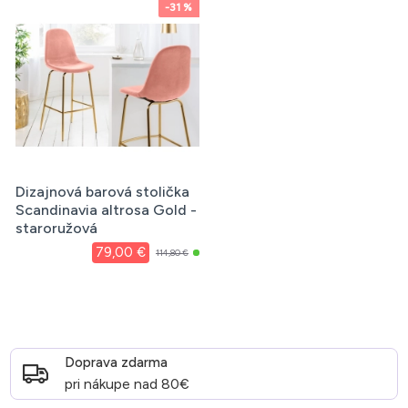
-31 %
Dizajnová barová stolička
Scandinavia altrosa Gold -
staroružová
79,00 €
114,80 €
Doprava zdarma
pri nákupe nad 80€