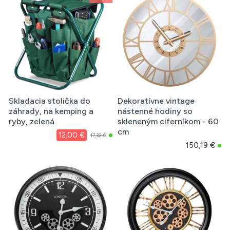
Skladacia stolička do
Dekoratívne vintage
záhrady, na kemping a
nástenné hodiny so
ryby, zelená
skleneným ciferníkom - 60
cm
12,00 €
17,32 €
150,19 €