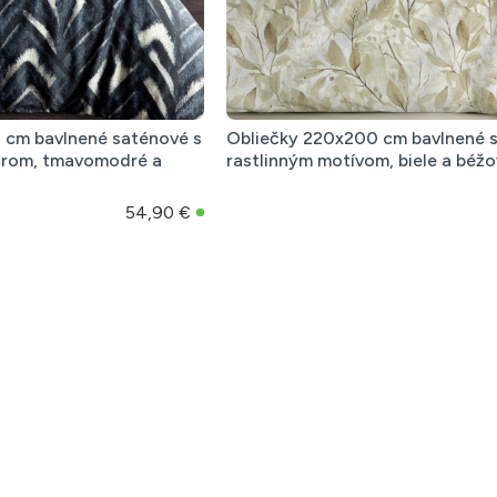
 cm bavlnené saténové s
Obliečky 220x200 cm bavlnené 
orom, tmavomodré a
rastlinným motívom, biele a béž
54,90 €