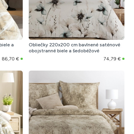
iele a
Obliečky 220x200 cm bavlnené saténové
obojstranné biele a šedobéžové
86,70 €
74,79 €