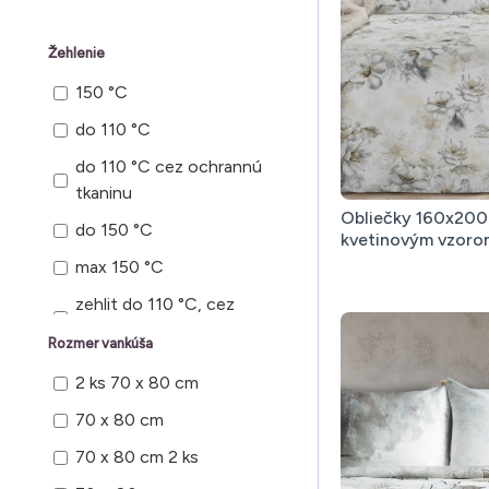
Žehlenie
150 °C
do 110 °C
do 110 °C cez ochrannú
tkaninu
Obliečky 160x200
do 150 °C
kvetinovým vzorom
max 150 °C
zehlit do 110 °C, cez
ochrannu latku
Rozmer vankúša
zehlit do 110 °C cez
2 ks 70 x 80 cm
ochrannu latku
70 x 80 cm
žehlenie do 110 °C
70 x 80 cm 2 ks
žehlenie do 150 °C