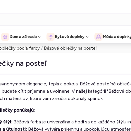
Dom a záhrada
Bytové doplnky
Móda a doplnk
obliečky podľa farby
Béžové obliečky na posteľ
ečky na posteľ
 synonymom elegancie, tepla a pokoja. Béžové posteľné obliečk
 budete cítiť príjemne a uvoľnene. V našej kategórii "Béžové obl
ch materiálov, ktoré vám zaručia dokonalý spánok.
liečky ponúkajú:
 štýl:
Béžová farba je univerzálna a hodí sa do každého štýlu i
a a útulnosti:
Béžová vytvára príjemnú a upokojujúcu atmosféru 