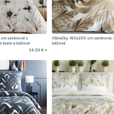
 cm saténové s
Obliečky 160x200 cm saténové, b
 biele a béžové
béžové
54,59 €