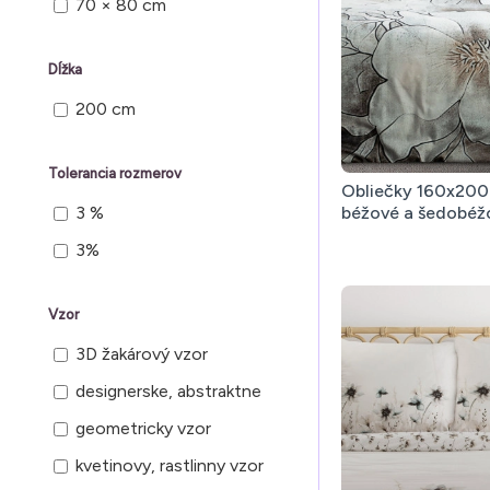
70 × 80 cm
žehliť do 110 °C
žehliť do 110 °C, cez
Dĺžka
ochrannú tkaninu
200 cm
žehliť do 110 °C cez
ochrannú tkaninu
Tolerancia rozmerov
žehliť do 150 °C
Obliečky 160x200
béžové a šedobéž
3 %
3%
Vzor
3D žakárový vzor
designerske, abstraktne
geometricky vzor
kvetinovy, rastlinny vzor