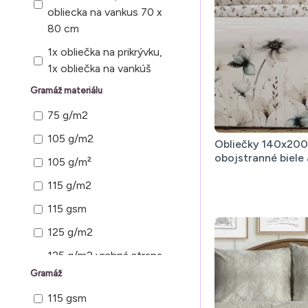
obliecka na vankus 70 x
1 povlak na prikryvku, 2
80 cm
povlaky na vankus
1x obliečka na prikrývku,
2 ks
1x obliečka na vankúš
3 diely 1 povlak na
Gramáž materiálu
1x obliečka na prikrývku
prikrývku, 2 povlaky na
220 x 200 cm, 2x
75 g/m2
vankúš
obliečka na vankúš 70 x
105 g/m2
3 diely 1 prikrývka, 2
80 cm
Obliečky 140x200
obojstranné biele
vankúše
105 g/m²
obliečka na prikrývku
3 ks
115 g/m2
3 ks 1 obliečka na
115 gsm
prikrývku, 2 obliečky na
125 g/m2
vankúš
125 g/m2 vrchná strana,
3 ks 1 prikryvka, 2
118 g/m2 spodná strana
Gramáž
vankuse
125 g/m²
115 gsm
3 ks 1x obliečka na