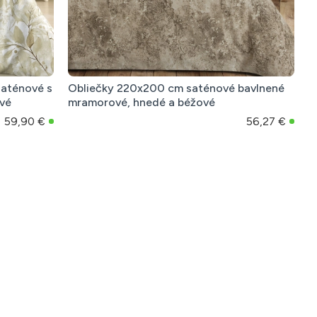
saténové s
Obliečky 220x200 cm saténové bavlnené
ové
mramorové, hnedé a béžové
59,90 €
56,27 €