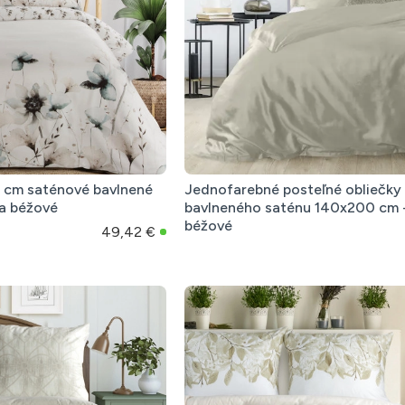
 cm saténové bavlnené
Jednofarebné posteľné obliečky
 a béžové
bavlneného saténu 140x200 cm -
béžové
49,42 €