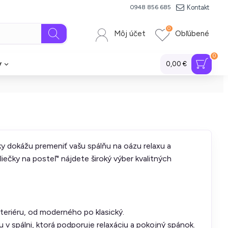
Kontakt
0948 856 685
0
Môj účet
Obľúbené
0
y
0,00 €
y dokážu premeniť vašu spálňu na oázu relaxu a
iečky na posteľ" nájdete široký výber kvalitných
nteriéru, od moderného po klasický.
v spálni, ktorá podporuje relaxáciu a pokojný spánok.