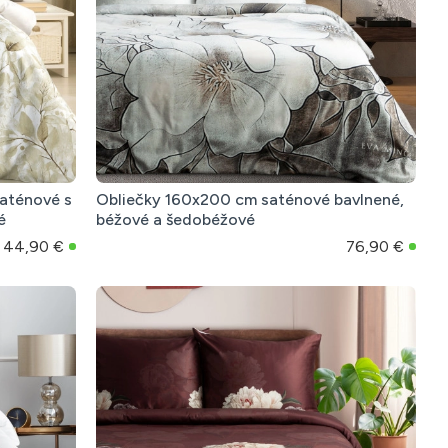
aténové s
Obliečky 160x200 cm saténové bavlnené,
é
béžové a šedobéžové
44,90 €
76,90 €