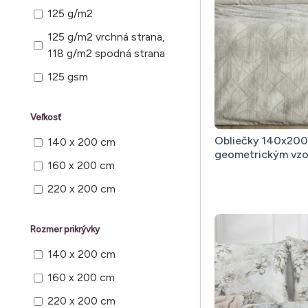
prikrývku, 2x obliečka na
125 g/m2
vankúš
125 g/m2 vrchná strana,
3 ks 1x prikrývka, 2x
118 g/m2 spodná strana
vankúš
125 gsm
Veľkosť
Obliečky 140x200
140 x 200 cm
geometrickým vzo
160 x 200 cm
220 x 200 cm
Rozmer prikrývky
140 x 200 cm
160 x 200 cm
220 x 200 cm