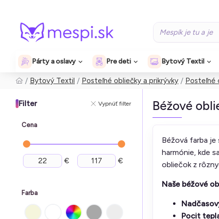
Párty a oslavy
Pre deti
Bytový Textil
Bytový Textil
Posteľné obliečky a prikrývky
Posteľné 
Béžové obli
Filter
Vypnúť filter
Cena
Béžová farba je
harmónie, kde sa
€
€
obliečok z rôzny
Naše béžové ob
Farba
Nadčasový
Pocit tepl