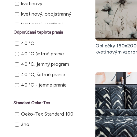
kvetinový
kvetinový, obojstranný
kvetinový, rastlinný
Odporúčaná teplota prania
kvetinový vzor
40 °C
kvetovaný
Obliečky 160x200
kvetinovým vzorom
40 °C šetrné pranie
mramorový vzor
40 °C, jemný program
panelová potlač
40 °C, šetrné pranie
rastlinny
40 °C - jemne pranie
rastlinný, dizajnový
rastlinný, haftovaný
Standard Oeko-Tex
rastlinný, kvetinový
Oeko-Tex Standard 100
rastlinný, listy, tropický
áno
rastlinný, vyšívaný