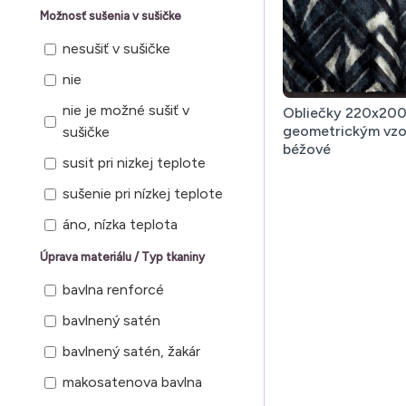
rastlinný vzor
Možnosť sušenia v sušičke
rastlinný vzor, 3D žakár
nesušiť v sušičke
vianocny, skandinavsky
nie
vianocny, zvieraci
nie je možné sušiť v
Obliečky 220x200
vianočný
geometrickým vz
sušičke
béžové
vianočný, zvierací motív
susit pri nizkej teplote
vianočný so sŕnkami
sušenie pri nízkej teplote
áno, nízka teplota
Úprava materiálu / Typ tkaniny
bavlna renforcé
bavlnený satén
bavlnený satén, žakár
makosatenova bavlna