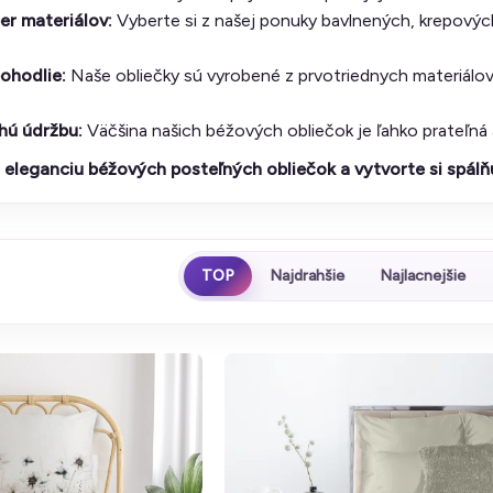
er materiálov:
Vyberte si z našej ponuky bavlnených, krepovýc
pohodlie:
Naše obliečky sú vyrobené z prvotriednych materiálov
ú údržbu:
Väčšina našich béžových obliečok je ľahko prateľná
 eleganciu béžových posteľných obliečok a vytvorte si spálňu
TOP
Najdrahšie
Najlacnejšie