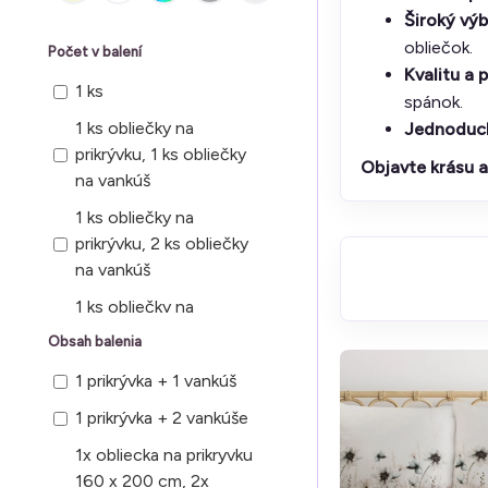
Široký výb
obliečok.
Počet v balení
Kvalitu a 
1 ks
spánok.
1 ks obliečky na
Jednoduch
prikrývku, 1 ks obliečky
Objavte krásu a
na vankúš
1 ks obliečky na
prikrývku, 2 ks obliečky
na vankúš
1 ks obliečky na
prikrývku, 2 ks obliečok
Obsah balenia
na vankúš
1 prikrývka + 1 vankúš
1 ks prikrývka, 2 ks
1 prikrývka + 2 vankúše
návliečka na vankúš
1x obliecka na prikryvku
1 obliečka na prikrývku, 2
160 x 200 cm, 2x
obliečky na vankúš