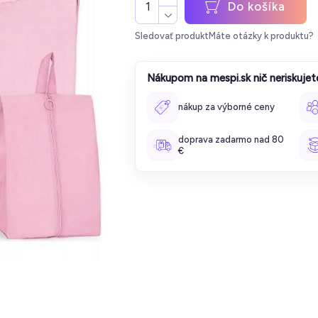
Do košíka
Sledovať produkt
Máte otázky k produktu?
Nákupom na mespi.sk nič neriskujet
nákup za výborné ceny
doprava zadarmo nad 80
€