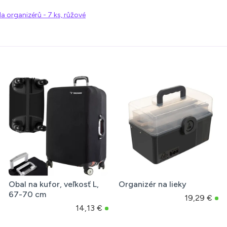
a organizérů - 7 ks, růžové
Organizér na lieky
Vodeodolný obal na kufor
z PVC, veľkosť L
19,29 €
5,02 €