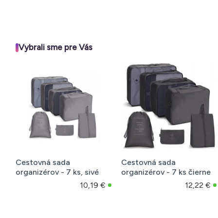
Vybrali sme pre Vás
🔥 TOP
Sada organizérov na
Dekoratívne pásky
ks, modré
spodné prádlo - 4 ks
ružové 4 ks
12,79 €
9,62 €
3,59 