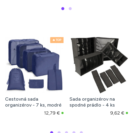
-12 %
 mix
Sada cestovných
Cestovné organizéry
organizérov do kufra -
sada 7 ks šedá
tmavo modré 6ks
10
€
4,09 €
11,89 €