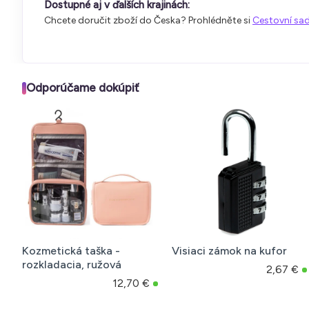
Dostupné aj v ďalších krajinách:
Chcete doručit zboží do Česka? Prohlédněte si
Cestovní sad
Odporúčame dokúpiť
Visiaci zámok na kufor
Obal na kufor, veľkosť L,
67-70 cm
2,67 €
€
14,13 €