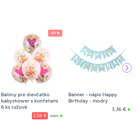
1 %
Banner - nápis Happy
Banner - nápis Happy
i
Birthday - modrý
Birthday - ružový
3,36 €
3,16 €
8 €