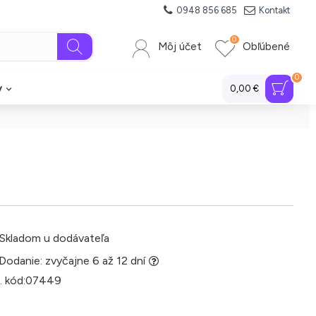
0948 856 685
Kontakt
0
Môj účet
Obľúbené
0
y
0,00 €
Skladom u dodávateľa
Dodanie: zvyčajne 6 až 12 dní
. kód:
07449