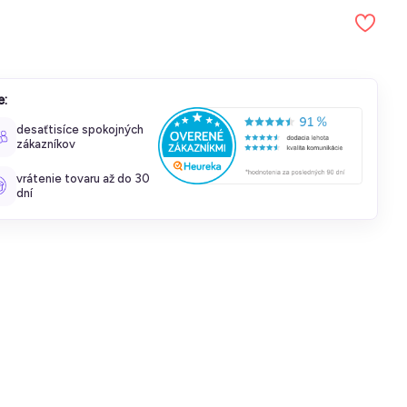
e:
desaťtisíce spokojných
zákazníkov
vrátenie tovaru až do 30
dní