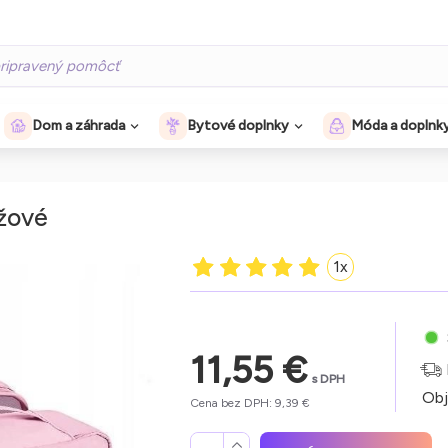
Dom a záhrada
Bytové doplnky
Móda a doplnk
užové
1x
11,55 €
s DPH
Obj
Cena bez DPH: 9,39 €