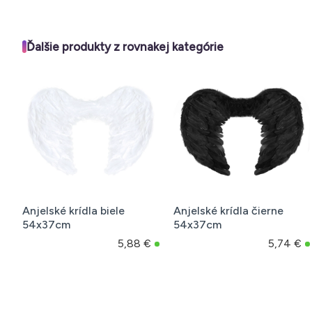
Ďalšie produkty z rovnakej kategórie
e
Anjelské krídla čierne
Balón na odhalenie
54x37cm
pohlavia Chlapec ale
dievča - modré konfe
,88 €
5,74 €
6,