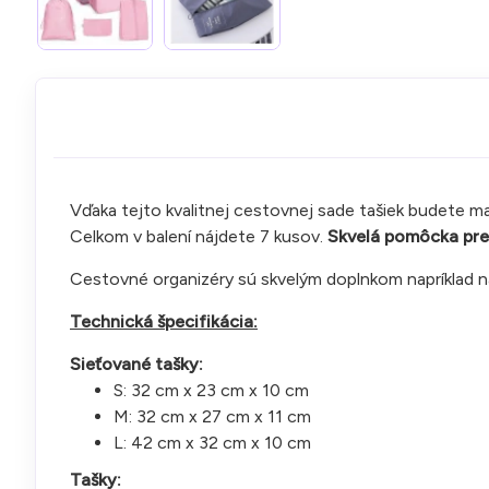
Vďaka tejto kvalitnej cestovnej sade tašiek budete mať
Celkom v balení nájdete 7 kusov.
Skvelá pomôcka pre 
Cestovné organizéry sú skvelým doplnkom napríklad n
Technická špecifikácia:
Sieťované tašky:
S: 32 cm x 23 cm x 10 cm
M: 32 cm x 27 cm x 11 cm
L: 42 cm x 32 cm x 10 cm
Tašky: