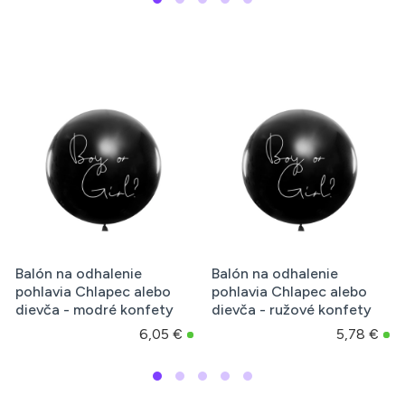
-5
Balón na odhalenie
Balóny pre dievčatko
bo
pohlavia Chlapec alebo
babyshower s konfetam
ty
dievča - ružové konfety
6 ks ružové
05 €
5,78 €
2,56 €
5,2