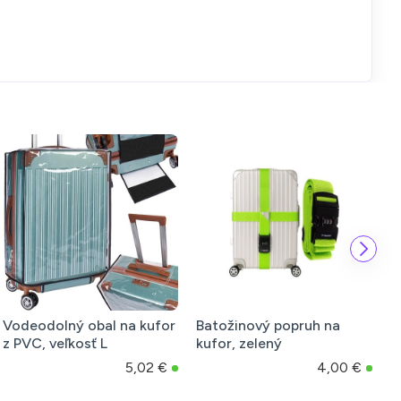
Batožinový popruh na
13-priehradkový
kufor, zelený
priečinok/organizér na
dokumenty
4,00 €
7,07 €