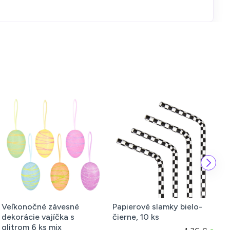
konočné závesné
Papierové slamky bielo-
Latex
rácie vajíčka s
čierne, 10 ks
4 past
rom 6 ks mix