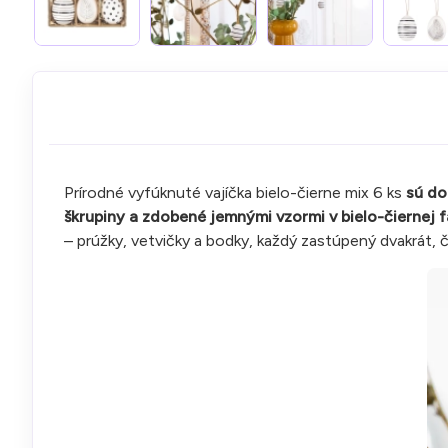
Prírodné vyfúknuté vajíčka bielo-čierne mix 6 ks
sú do
škrupiny a zdobené jemnými vzormi v bielo-čiernej 
– prúžky, vetvičky a bodky, každý zastúpený dvakrát,