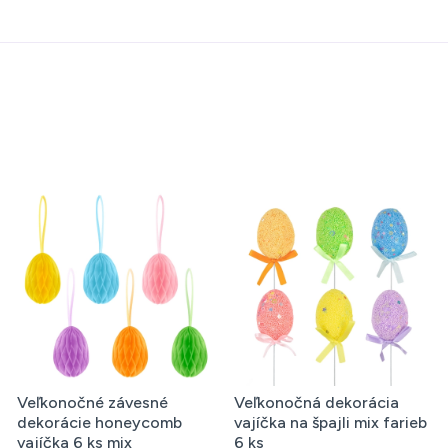
eľkonočné závesné
Veľkonočná dekorácia
Veľ
ekorácie honeycomb
vajíčka na špajli mix farieb
deko
jíčka 6 ks mix
6 ks
glit