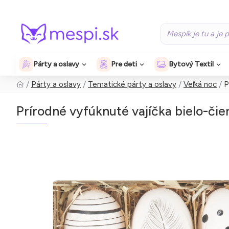
Párty a oslavy
Pre deti
Bytový Textil
Párty a oslavy
Tematické párty a oslavy
Veľká noc
P
Prírodné vyfúknuté vajíčka bielo-čie