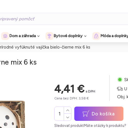
Dom a záhrada
Bytové doplnky
Móda a doplnk
rírodné vyfúknuté vajíčka bielo-čierne mix 6 ks
rne mix 6 ks
S
4,41 €
U
s DPH
Obj. 
Cena bez DPH: 3,58 €
Do košíka
Sledovať produkt
Máte otázky k produktu?