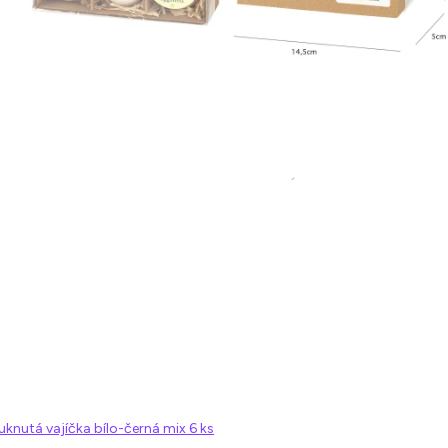
uknutá vajíčka bílo-černá mix 6 ks