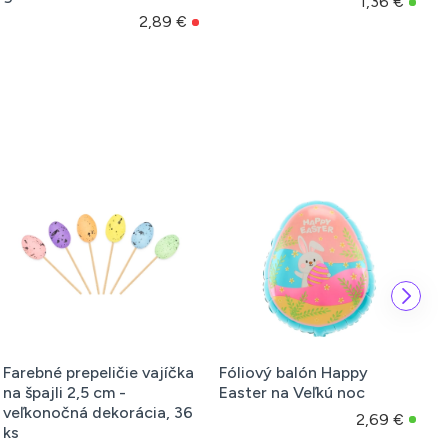
1,36 €
2,89 €
Farebné prepeličie vajíčka
Fóliový balón Happy
F
na špajli 2,5 cm -
Easter na Veľkú noc
o
veľkonočná dekorácia, 36
2,69 €
ks