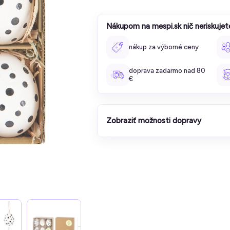
Nákupom na mespi.sk nič neriskujet
nákup za výborné ceny
doprava zadarmo nad 80
€
Zobraziť možnosti dopravy