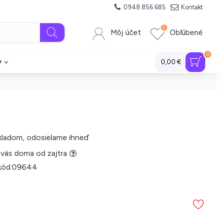
0948 856 685
Kontakt
0
Môj účet
Obľúbené
0
y
0,00 €
kladom, odosielame ihneď
 vás doma od zajtra
kód:
09644