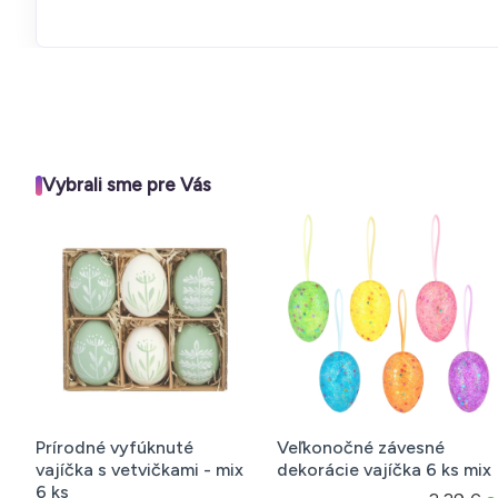
Vybrali sme pre Vás
Prírodné vyfúknuté
Veľkonočné závesné
V
vajíčka s vetvičkami - mix
dekorácie vajíčka 6 ks mix
d
6 ks
va