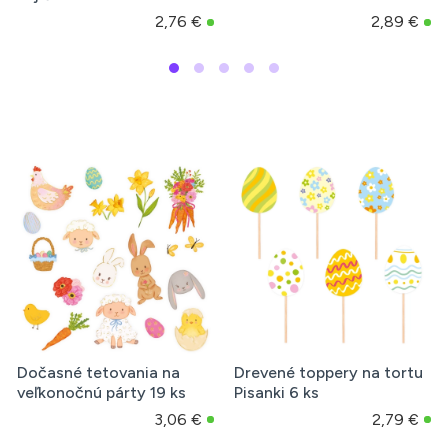
2,76 €
2,89 €
Dočasné tetovania na
Drevené toppery na tortu
veľkonočnú párty 19 ks
Pisanki 6 ks
3,06 €
2,79 €