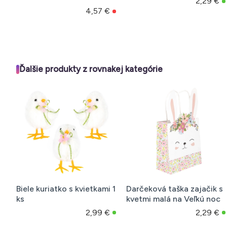
2,29 €
4,57 €
Ďalšie produkty z rovnakej kategórie
Biele kuriatko s kvietkami 1
Darčeková taška zajačik s
ks
kvetmi malá na Veľkú noc
2,99 €
2,29 €