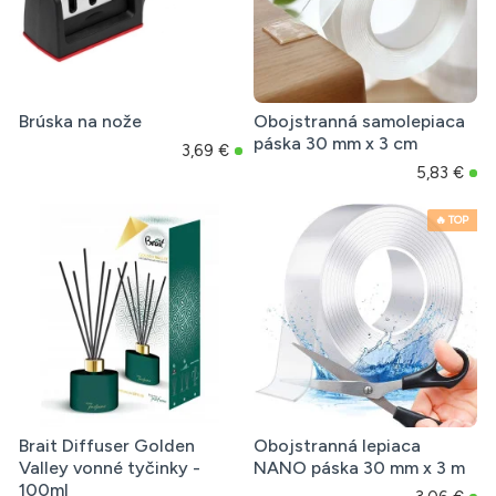
Brúska na nože
Obojstranná samolepiaca
páska 30 mm x 3 cm
3,69 €
5,83 €
🔥 TOP
Brait Diffuser Golden
Obojstranná lepiaca
Valley vonné tyčinky -
NANO páska 30 mm x 3 m
100ml