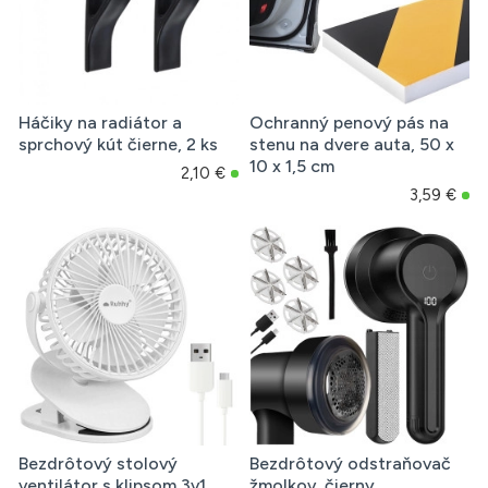
Háčiky na radiátor a
Ochranný penový pás na
sprchový kút čierne, 2 ks
stenu na dvere auta, 50 x
10 x 1,5 cm
2,10 €
3,59 €
Bezdrôtový stolový
Bezdrôtový odstraňovač
ventilátor s klipsom 3v1,
žmolkov, čierny