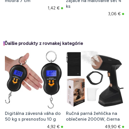
modrá 7 cm
zajace na maľovanie set 4
ks
1,42 €
3,06 €
Ďalšie produkty z rovnakej kategórie
Digitálna závesná váha do
Ručná parná žehlička na
50 kg s presnosťou 10 g
oblečenie 2000W, čierna
4,92 €
49,90 €