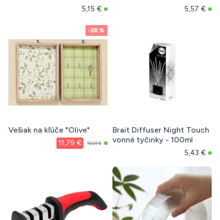
5,15 €
5,57 €
-38 %
Vešiak na kľúče "Olive"
Brait Diffuser Night Touch
vonné tyčinky - 100ml
11,79 €
19,01 €
5,43 €