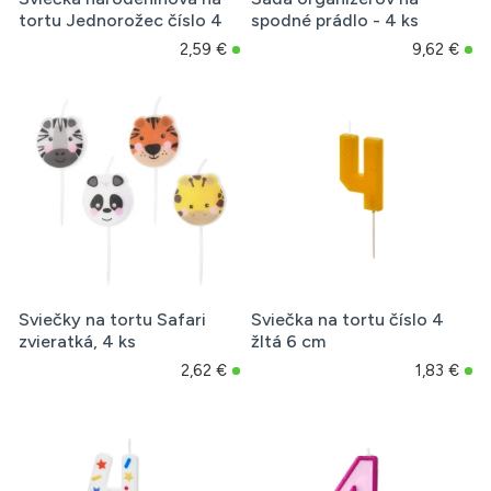
tortu Jednorožec číslo 4
spodné prádlo - 4 ks
2,59 €
9,62 €
Sviečky na tortu Safari
Sviečka na tortu číslo 4
zvieratká, 4 ks
žltá 6 cm
2,62 €
1,83 €