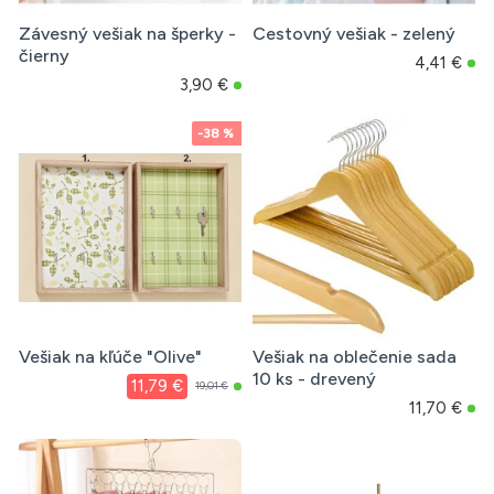
Závesný vešiak na šperky -
Cestovný vešiak - zelený
čierny
4,41 €
3,90 €
-38 %
Vešiak na kľúče "Olive"
Vešiak na oblečenie sada
10 ks - drevený
11,79 €
19,01 €
11,70 €