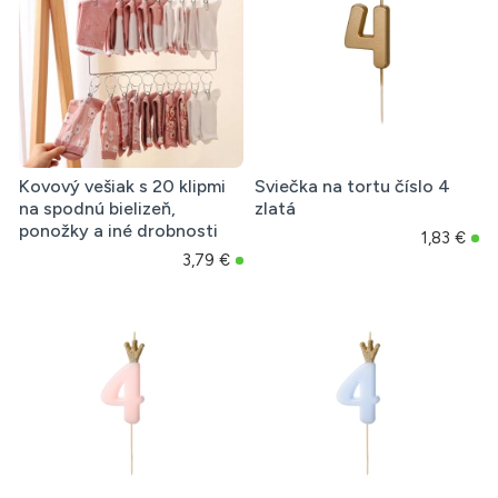
Kovový vešiak s 20 klipmi
Sviečka na tortu číslo 4
na spodnú bielizeň,
zlatá
ponožky a iné drobnosti
1,83 €
3,79 €