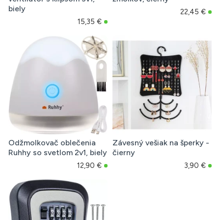
biely
22,45 €
15,35 €
Odžmolkovač oblečenia
Závesný vešiak na šperky -
Ruhhy so svetlom 2v1, biely
čierny
12,90 €
3,90 €