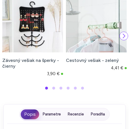
Závesný vešiak na šperky -
Cestovný vešiak - zelený
čierny
4,41 €
3,90 €
Parametre
Recenzie
Poradňa