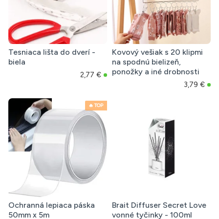
Tesniaca lišta do dverí -
Kovový vešiak s 20 klipmi
biela
na spodnú bielizeň,
ponožky a iné drobnosti
2,77 €
3,79 €
🔥 TOP
Ochranná lepiaca páska
Brait Diffuser Secret Love
50mm x 5m
vonné tyčinky - 100ml