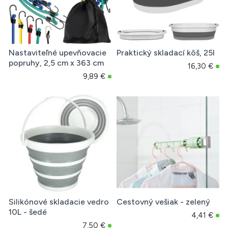
Nastaviteľné upevňovacie
Praktický skladací kôš, 25l
popruhy, 2,5 cm x 363 cm
16,30 €
9,89 €
Silikónové skladacie vedro
Cestovný vešiak - zelený
10L - šedé
4,41 €
7,50 €