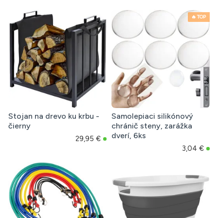
🔥 TOP
Stojan na drevo ku krbu -
Samolepiaci silikónový
čierny
chránič steny, zarážka
dverí, 6ks
29,95 €
3,04 €