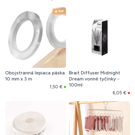
🔥 TOP
Obojstranná lepiaca páska
Brait Diffuser Midnight
10 mm x 3 m
Dream vonné tyčinky -
100ml
1,50 €
6,05 €