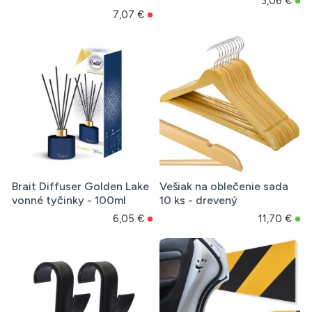
3,06 €
7,07 €
Brait Diffuser Golden Lake
Vešiak na oblečenie sada
vonné tyčinky - 100ml
10 ks - drevený
6,05 €
11,70 €