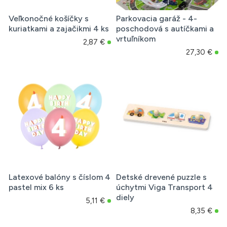
Veľkonočné košíčky s
Parkovacia garáž - 4-
kuriatkami a zajačikmi 4 ks
poschodová s autíčkami a
vrtuľníkom
2,87 €
27,30 €
Latexové balóny s číslom 4
Detské drevené puzzle s
pastel mix 6 ks
úchytmi Viga Transport 4
diely
5,11 €
8,35 €