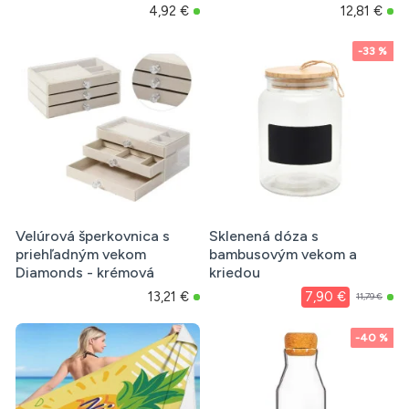
4,92 €
12,81 €
-33 %
Velúrová šperkovnica s
Sklenená dóza s
priehľadným vekom
bambusovým vekom a
Diamonds - krémová
kriedou
13,21 €
7,90 €
11,79 €
-40 %