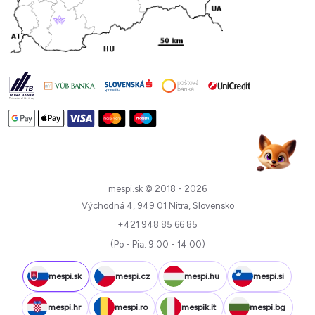
mespi.sk © 2018 - 2026
Východná 4, 949 01 Nitra, Slovensko
+421 948 85 66 85
(Po - Pia: 9:00 - 14:00)
mespi.sk
mespi.cz
mespi.hu
mespi.si
mespi.hr
mespi.ro
mespik.it
mespi.bg