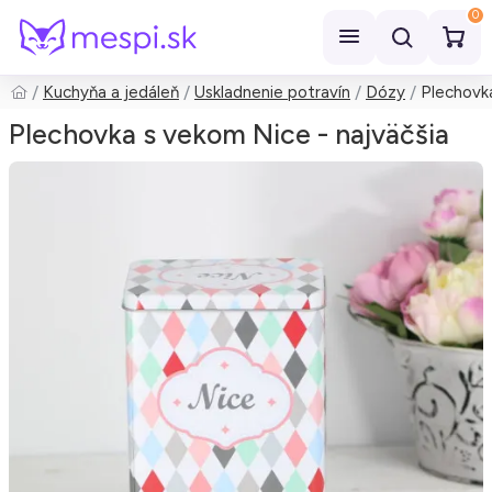
0
Kuchyňa a jedáleň
Uskladnenie potravín
Dózy
Plechovka
Hľadať
Plechovka s vekom Nice - najväčšia