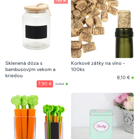
-33 %
Sklenená dóza s
Korkové zátky na víno -
bambusovým vekom a
100ks
kriedou
8,10 €
7,90 €
11,79 €