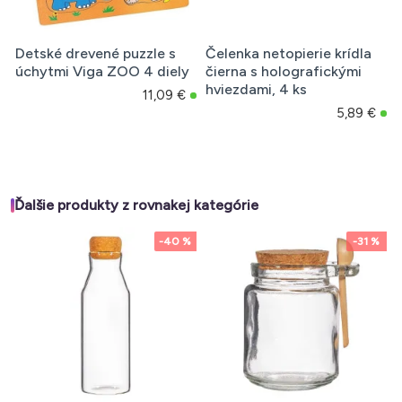
Detské drevené puzzle s
Čelenka netopierie krídla
úchytmi Viga ZOO 4 diely
čierna s holografickými
hviezdami, 4 ks
11,09 €
5,89 €
Ďalšie produkty z rovnakej kategórie
-40 %
-31 %