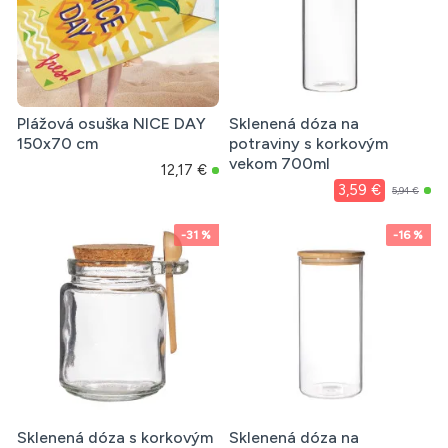
Plážová osuška NICE DAY
Sklenená dóza na
150x70 cm
potraviny s korkovým
vekom 700ml
12,17 €
3,59 €
5,94 €
-31 %
-16 %
Sklenená dóza s korkovým
Sklenená dóza na