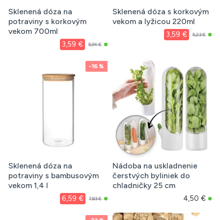
Sklenená dóza na
Sklenená dóza s korkovým
potraviny s korkovým
vekom a lyžicou 220ml
vekom 700ml
3,59 €
5,23 €
3,59 €
5,94 €
-16 %
Sklenená dóza na
Nádoba na uskladnenie
potraviny s bambusovým
čerstvých byliniek do
vekom 1,4 l
chladničky 25 cm
6,59 €
4,50 €
7,83 €