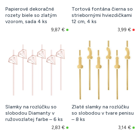
Papierové dekoračné
Tortová fontána čierna so
rozety biele so zlatým
striebornými hviezdičkami
vzorom, sada 4 ks
12 cm, 4 ks
9,87 €
3,99 €
Slamky na rozlúčku so
Zlaté slamky na rozlúčku
slobodou Diamanty v
so slobodou v tvare penisu
ružovozlatej farbe – 6 ks
– 8 ks
2,83 €
3,14 €