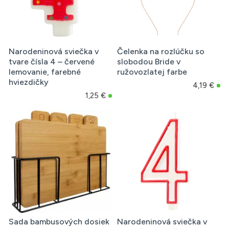
Narodeninová sviečka v
Čelenka na rozlúčku so
tvare čísla 4 – červené
slobodou Bride v
lemovanie, farebné
ružovozlatej farbe
hviezdičky
4,19 €
1,25 €
Sada bambusových dosiek
Narodeninová sviečka v