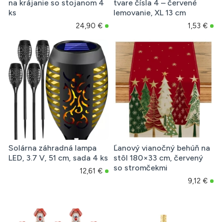
na krájanie so stojanom 4
tvare čísla 4 – červené
ks
lemovanie, XL 13 cm
24,90 €
1,53 €
Solárna záhradná lampa
Ľanový vianočný behúň na
LED, 3.7 V, 51 cm, sada 4 ks
stôl 180×33 cm, červený
so stromčekmi
12,61 €
9,12 €