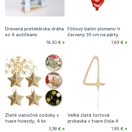
Drevená pretekárska dráha
Fóliový balón písmeno V
so 4 autíčkami
červený 35 cm na párty
16,30 €
1,69 €
Zlaté vianočné ozdoby v
Veľká zlatá tortová
tvare hviezdy, 4 ks
prskavka v tvare čísla 4
3,38 €
1,95 €