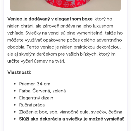
Veniec je dodávaný v elegantnom boxe
, ktorý ho
nielen chráni, ale zároveň pridáva na jeho luxusnom
vzhľade. Sviečky na venci sú plne vymeniteľné, takže ho
môžete využívať opakovane počas celého adventného
obdobia. Tento veniec je nielen praktickou dekoráciou,
ale aj skvelým darčekom pre vašich blízkych, ktorý im
určite vyčarí úsmev na tvári.
Vlastnosti:
Priemer: 34 cm
Farba: Červená, zelená
Elegantný dizajn
Ručná práca
Zloženie: box, sob, vianočné gule, sviečky, čečina
Slúži ako dekorácia a sviečky je možné vymieňať