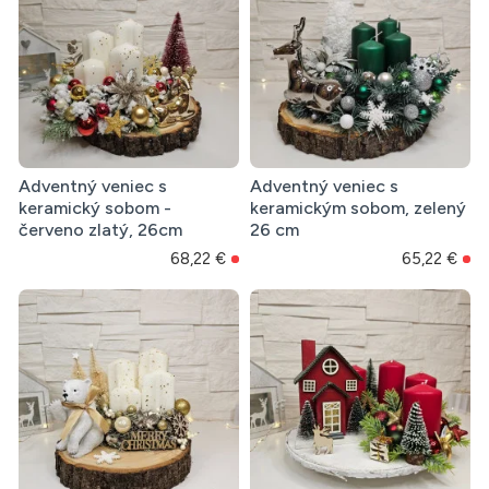
Adventný veniec s
Adventný veniec s
keramický sobom -
keramickým sobom, zelený
červeno zlatý, 26cm
26 cm
68,22 €
65,22 €