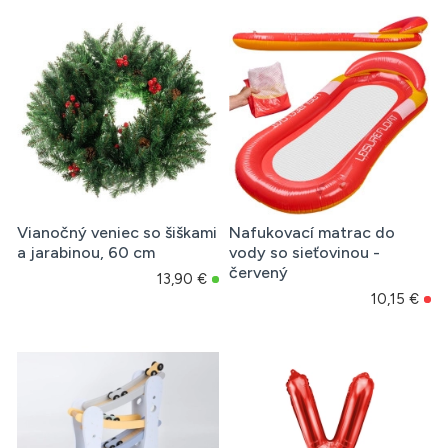
Vianočný veniec so šiškami
Nafukovací matrac do
a jarabinou, 60 cm
vody so sieťovinou -
červený
13,90 €
10,15 €