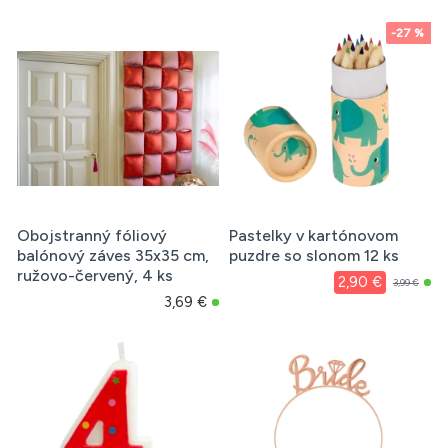
-27 %
Obojstranný fóliový
Pastelky v kartónovom
balónový záves 35x35 cm,
puzdre so slonom 12 ks
ružovo-červený, 4 ks
2,90 €
3,99 €
3,69 €