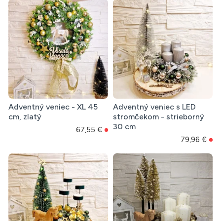
Adventný veniec - XL 45
Adventný veniec s LED
cm, zlatý
stromčekom - strieborný
30 cm
67,55 €
79,96 €