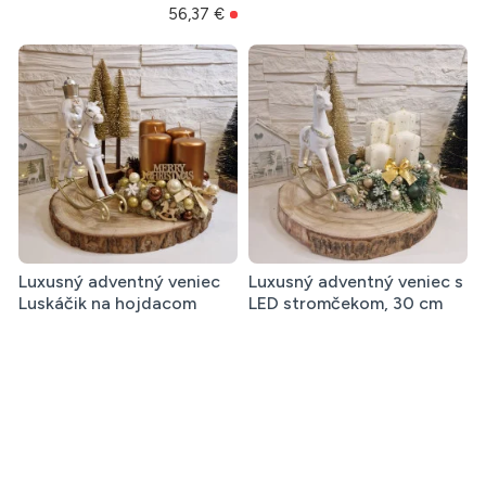
56,37 €
Luxusný adventný veniec
Luxusný adventný veniec s
Luskáčik na hojdacom
LED stromčekom, 30 cm
koníku - hnedý - XL, 35 cm
75,60 €
97,12 €