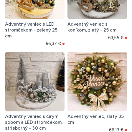
Adventný veniec s LED
Adventný veniec s
stromčekom - zelený 25
koníkom, zlatý - 25 cm
cm
63,55 €
66,37 €
Adventný veniec s čírym
Adventný veniec, zlatý 35
sobom a LED stromčekom,
cm
strieborný - 30 cm
66,13 €