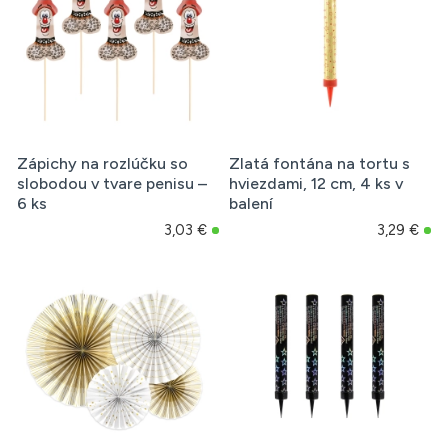
Zápichy na rozlúčku so
Zlatá fontána na tortu s
slobodou v tvare penisu –
hviezdami, 12 cm, 4 ks v
6 ks
balení
3,03 €
3,29 €