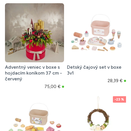
Adventný veniec v boxe s
Detský čajový set v boxe
hojdacím koníkom 37 cm -
3v1
červený
28,39 €
75,00 €
-23 %