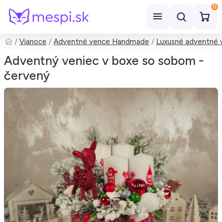
0
Vianoce
Adventné vence Handmade
Luxusné adventné 
Hľadať
Adventný veniec v boxe so sobom -
červený