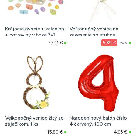
Krájacie ovocie + zelenina
Veľkonočný veniec na
+ potraviny v boxe 3v1
zavesenie so stuhou
27,21 €
5,89 €
7,67 €
Veľkonočný veniec žltý so
Narodeninový balón číslo
zajačikom, 1 ks
4 červený, 100 cm
15,80 €
4,93 €