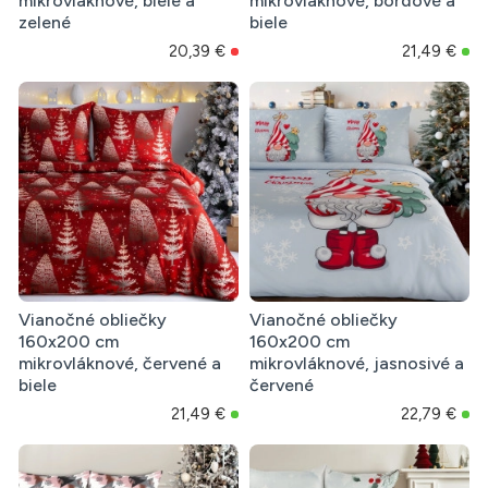
mikrovláknové, biele a
mikrovláknové, bordové a
zelené
biele
20,39 €
21,49 €
Vianočné obliečky
Vianočné obliečky
160x200 cm
160x200 cm
mikrovláknové, červené a
mikrovláknové, jasnosivé a
biele
červené
21,49 €
22,79 €