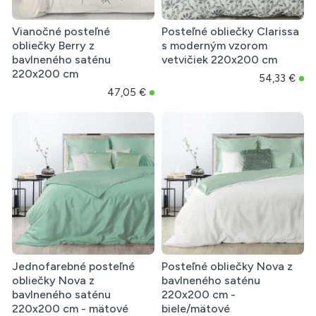
Vianočné posteľné
Posteľné obliečky Clarissa
obliečky Berry z
s moderným vzorom
bavlneného saténu
vetvičiek 220x200 cm
220x200 cm
54,33 €
47,05 €
Jednofarebné posteľné
Posteľné obliečky Nova z
obliečky Nova z
bavlneného saténu
bavlneného saténu
220x200 cm -
220x200 cm - mätové
biele/mätové