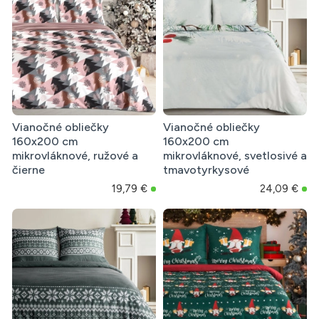
Vianočné obliečky
Vianočné obliečky
160x200 cm
160x200 cm
mikrovláknové, ružové a
mikrovláknové, svetlosivé a
čierne
tmavotyrkysové
19,79 €
24,09 €