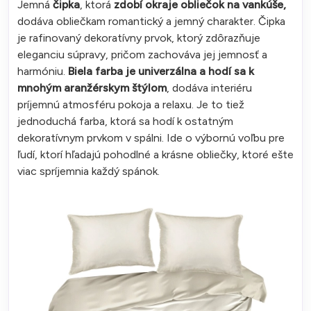
Jemná
čipka
, ktorá
zdobí okraje obliečok na vankúše,
dodáva obliečkam romantický a jemný charakter. Čipka
je rafinovaný dekoratívny prvok, ktorý zdôrazňuje
eleganciu súpravy, pričom zachováva jej jemnosť a
harmóniu.
Biela farba je univerzálna a hodí sa k
mnohým aranžérskym štýlom
, dodáva interiéru
príjemnú atmosféru pokoja a relaxu. Je to tiež
jednoduchá farba, ktorá sa hodí k ostatným
dekoratívnym prvkom v spálni. Ide o výbornú voľbu pre
ľudí, ktorí hľadajú pohodlné a krásne obliečky, ktoré ešte
viac spríjemnia každý spánok.