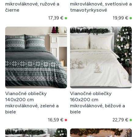
mikrovláknové, ružové a
mikrovláknové, svetlosivé a
čierne
tmavotyrkysové
17,39 €
19,99 €
Vianočné obliečky
Vianočné obliečky
140x200 cm
160x200 cm
mikrovláknové, zelené a
mikrovláknové, béžové a
biele
biele
16,59 €
22,79 €