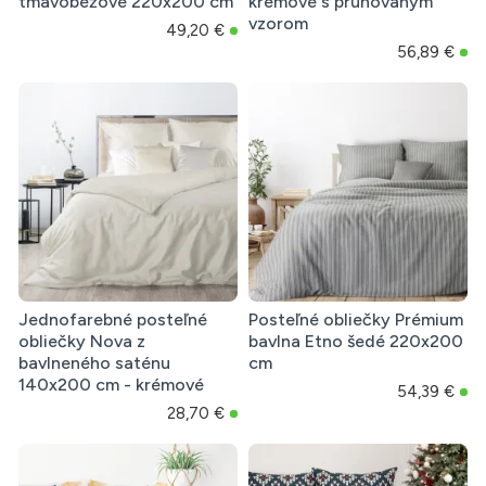
tmavobéžové 220x200 cm
krémové s pruhovaným
vzorom
49,20 €
56,89 €
Jednofarebné posteľné
Posteľné obliečky Prémium
obliečky Nova z
bavlna Etno šedé 220x200
bavlneného saténu
cm
140x200 cm - krémové
54,39 €
28,70 €