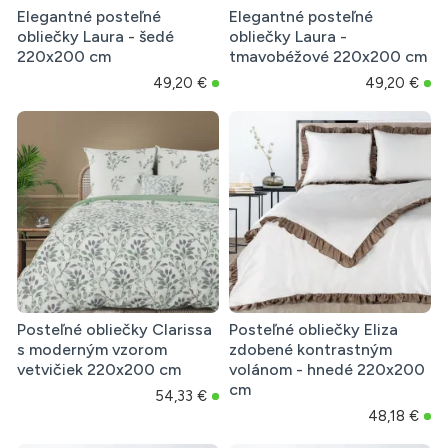
Elegantné posteľné
Elegantné posteľné
obliečky Laura - šedé
obliečky Laura -
220x200 cm
tmavobéžové 220x200 cm
49,20 €
49,20 €
Posteľné obliečky Clarissa
Posteľné obliečky Eliza
s moderným vzorom
zdobené kontrastným
vetvičiek 220x200 cm
volánom - hnedé 220x200
cm
54,33 €
48,18 €