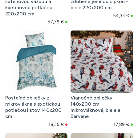
saténovou väzbou a
zdobené jemnou čipkou -
kvetinovou potlačou
biele 220x200 cm
220x200 cm
54,33 €
57,78 €
Posteľné obliečky z
Vianočné obliečky
mikrovlákna s exotickou
140x200 cm
potlačou listov 140x200
mikrovláknové, biele a
cm
červené
18,35 €
17,89 €