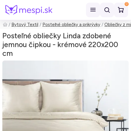
0
Bytový Textil
Posteľné obliečky a prikrývky
Obliečky z mi
Hľadať
Posteľné obliečky Linda zdobené
jemnou čipkou - krémové 220x200
cm