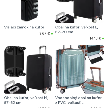
Visiaci zámok na kufor
Obal na kufor, veľkosť L,
67-70 cm
2,67 €
14,13 €
Obal na kufor, veľkosť M,
Vodeodolný obal na kufor
57-62 cm
z PVC, veľkosť L