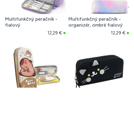
Multifunkčný peračník -
Multifunkčný peračník -
fialový
organizér, ombré fialový
12,29 €
12,29 €
Multifunkčný peračník
Multifunkčný peračník
Capy Bara - uzamykateľný
Happy Cat, čierny
11,48 €
9,85 €