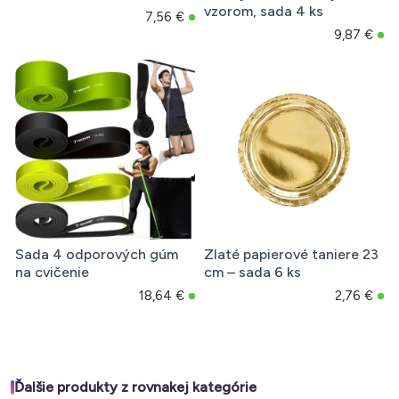
vzorom, sada 4 ks
7,56 €
9,87 €
Sada 4 odporových gúm
Zlaté papierové taniere 23
na cvičenie
cm – sada 6 ks
18,64 €
2,76 €
Ďalšie produkty z rovnakej kategórie