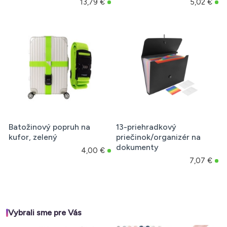
13,79 €
5,02 €
Batožinový popruh na
13-priehradkový
kufor, zelený
priečinok/organizér na
dokumenty
4,00 €
7,07 €
Vybrali sme pre Vás