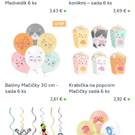
Medvedík 6 ks
koníkmi – sada 6 ks
3,43 €
3,49 €
🔥 TOP
Balóny Mačičky 30 cm -
Krabička na popcorn
sada 6 ks
Mačičky sada 6 ks
2,61 €
2,92 €