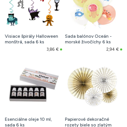
Visiace špirály Halloween
Sada balónov Oceán -
monštrá, sada 6 ks
morské živočíchy 6 ks
3,86 €
2,94 €
Esenciálne oleje 10 ml,
Papierové dekoračné
sada 6 ks
rozety biele so zlatým