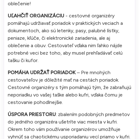
oblečenie!
UĽAHČIŤ ORGANIZÁCIU
- cestovné organizéry
pomáhajú udržiavať poriadok v praktických veciach a
dokumentoch, ako sú letenky, pasy, palubné lístky,
peniaze, kľúče, či elektronické zariadenia, ale aj
oblečenie a obuv. Cestovateľ vďaka nim ľahko nájde
potrebné veci bez toho, aby musel prehľadávať celú
tašku či kufor.
POMÁHA UDRŽAŤ PORIADOK
– Pre mnohých
cestovateľov je dôležité mať na cestách poriadok.
Cestovné organizéry s tým pomáhajú tým, že zabraňujú
neporiadku vo vašej taške alebo kufri, vďaka čomu je
cestovanie pohodlnejšie.
ÚSPORA PRIESTORU
: zbalením podobných predmetov
do jedného organizéra ušetríte viac miesta v kufri.
Okrem toho vám používanie organizérov umožňuje
vyhnúť sa chaotickému usporiadaniu vecí priamo v kufri.