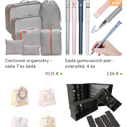
🔥 TOP
Cestovné organizéry -
Sada gumovacích pier -
sada 7 ks šedá
zvieratká, 4 ks
10,15 €
2,56 €