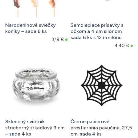
Narodeninové sviečky
Samolepiace prísavky s
koníky – sada 6 ks
očkom a 4 cm silónom,
sada 6 ks s 12 m silónu
3,19 €
4,40 €
Sklenený svietnik
Čierne papierové
strieborný zrkadlový 3 cm
prestierania pavučina, 27,5
– sada 4 ks
cm, sada 4 ks