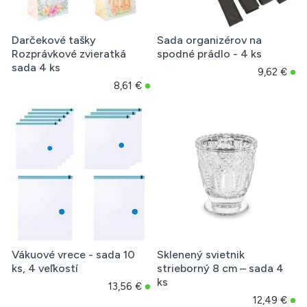
Darčekové tašky
Sada organizérov na
Rozprávkové zvieratká
spodné prádlo - 4 ks
sada 4 ks
9,62 €
8,61 €
Vákuové vrece - sada 10
Sklenený svietnik
ks, 4 veľkostí
strieborný 8 cm – sada 4
ks
13,56 €
12,49 €