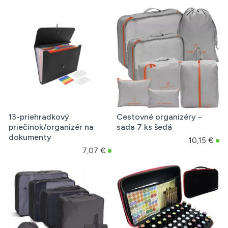
13-priehradkový
Cestovné organizéry -
priečinok/organizér na
sada 7 ks šedá
dokumenty
10,15 €
7,07 €