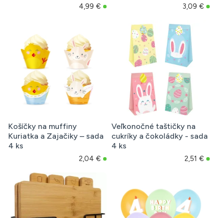
4,99 €
3,09 €
Košíčky na muffiny
Veľkonočné taštičky na
Kuriatka a Zajačiky – sada
cukríky a čokoládky - sada
4 ks
4 ks
2,04 €
2,51 €