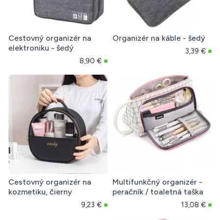
Cestovný organizér na
Organizér na káble - šedý
elektroniku - šedý
3,39 €
8,90 €
Cestovný organizér na
Multifunkčný organizér -
kozmetiku, čierny
peračník / toaletná taška
9,23 €
13,08 €