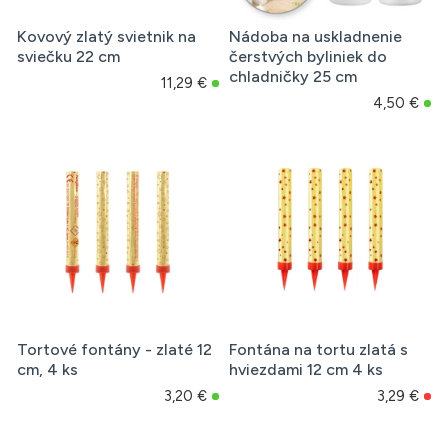
Kovový zlatý svietnik na
Nádoba na uskladnenie
sviečku 22 cm
čerstvých byliniek do
chladničky 25 cm
11,29 €
4,50 €
Tortové fontány - zlaté 12
Fontána na tortu zlatá s
cm, 4 ks
hviezdami 12 cm 4 ks
3,20 €
3,29 €