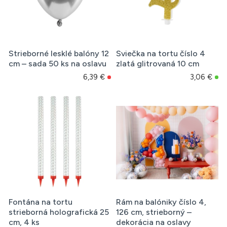
Strieborné lesklé balóny 12
Sviečka na tortu číslo 4
cm – sada 50 ks na oslavu
zlatá glitrovaná 10 cm
6,39 €
3,06 €
Fontána na tortu
Rám na balóniky číslo 4,
strieborná holografická 25
126 cm, strieborný –
cm, 4 ks
dekorácia na oslavy