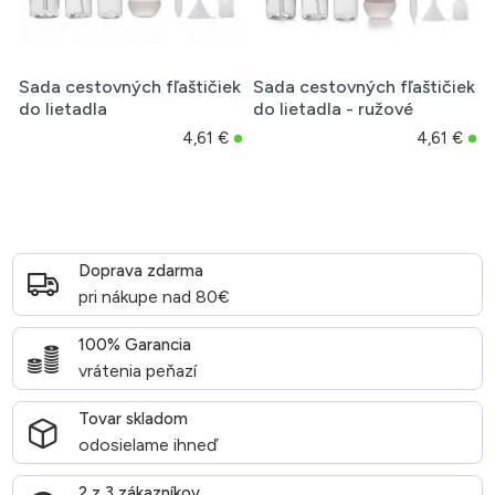
Sada cestovných fľaštičiek
Sada cestovných fľaštičiek
do lietadla
do lietadla - ružové
4,61 €
4,61 €
Doprava zdarma
pri nákupe nad 80€
100% Garancia
vrátenia peňazí
Tovar skladom
odosielame ihneď
2 z 3 zákazníkov