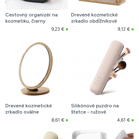
Cestovný organizér na
Drevené kozmetické
kozmetiku, čierny
zrkadlo obdĺžnikové
9,23 €
9,12 €
Drevené kozmetické
Silikónové puzdro na
zrkadlo oválne
štetce - ružové
8,61 €
4,61 €