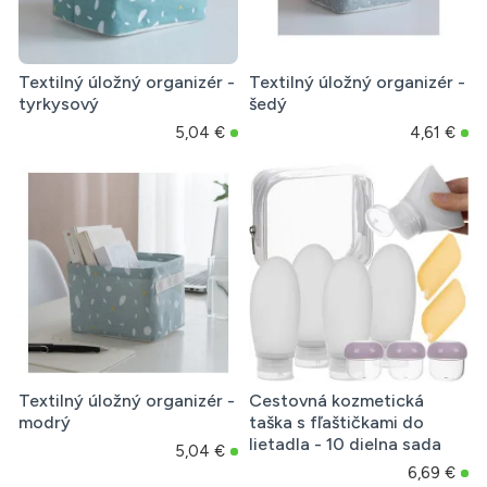
Textilný úložný organizér -
Textilný úložný organizér -
tyrkysový
šedý
5,04 €
4,61 €
Textilný úložný organizér -
Cestovná kozmetická
modrý
taška s fľaštičkami do
lietadla - 10 dielna sada
5,04 €
6,69 €