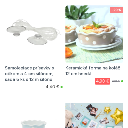
-29 %
Samolepiace prísavky s
Keramická forma na koláč
očkom a 4 cm silónom,
12 cm hnedá
sada 6 ks s 12 m silónu
4,90 €
6,87 €
4,40 €