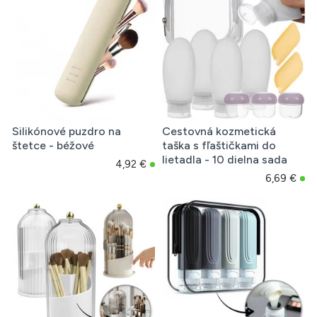
Silikónové puzdro na
Cestovná kozmetická
štetce - béžové
taška s fľaštičkami do
lietadla - 10 dielna sada
4,92 €
6,69 €