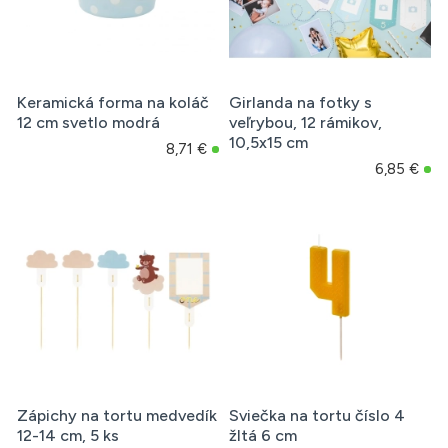
Keramická forma na koláč
Girlanda na fotky s
12 cm svetlo modrá
veľrybou, 12 rámikov,
10,5x15 cm
8,71 €
6,85 €
Zápichy na tortu medvedík
Sviečka na tortu číslo 4
12-14 cm, 5 ks
žltá 6 cm