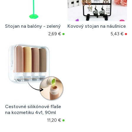
Stojan na balóny - zelený
Kovový stojan na náušnice
2,69 €
5,43 €
Cestovné silikónové fľaše
na kozmetiku 4v1, 90ml
11,20 €