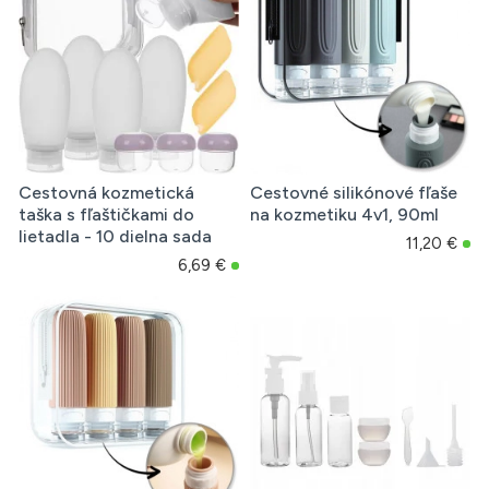
Cestovná kozmetická
Cestovné silikónové fľaše
taška s fľaštičkami do
na kozmetiku 4v1, 90ml
lietadla - 10 dielna sada
11,20 €
6,69 €