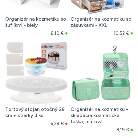
Organizér na kozmetiku so
Organizér na kozmetiku so
šuflíkmi - biely
zásuvkami - XXL
8,10 €
10,52 €
Tortový stojan otočný 28
Organizér na kozmetiku -
cm + stierky 3 ks
skladacia kozmetická
taška, mätová
6,29 €
8,19 €