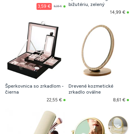
bižutériu, zelený
3,59 €
6,05 €
14,99 €
Šperkovnica so zrkadlom -
Drevené kozmetické
čierna
zrkadlo oválne
22,55 €
8,61 €