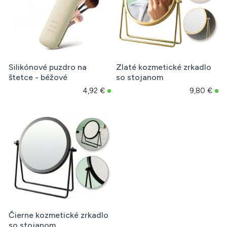
Silikónové puzdro na
Zlaté kozmetické zrkadlo
štetce - béžové
so stojanom
4,92 €
9,80 €
Čierne kozmetické zrkadlo
so stojanom