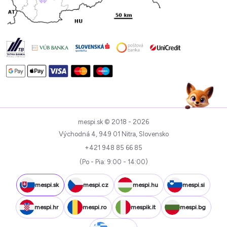
mespi.sk © 2018 - 2026
Východná 4, 949 01 Nitra, Slovensko
+421 948 85 66 85
(Po - Pia: 9:00 - 14:00)
mespi.sk
mespi.cz
mespi.hu
mespi.si
mespi.hr
mespi.ro
mespik.it
mespi.bg