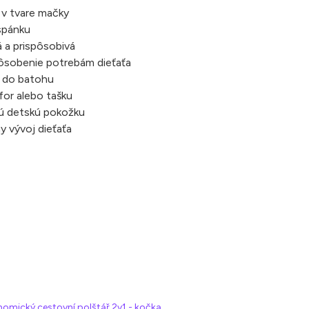
 v tvare mačky
spánku
 a prispôsobivá
spôsobenie potrebám dieťaťa
a do batohu
for alebo tašku
vú detskú pokožku
 vývoj dieťaťa
omický cestovní polštář 2v1 - kočka