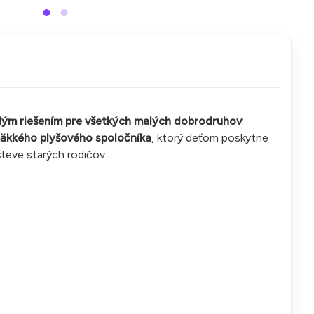
lým riešením pre všetkých malých dobrodruhov
.
äkkého plyšového spoločníka
, ktorý deťom poskytne
števe starých rodičov.