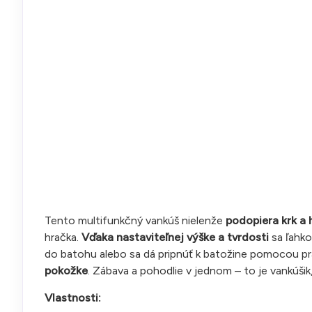
Tento multifunkčný vankúš nielenže
podopiera krk a 
hračka.
Vďaka nastaviteľnej výške a tvrdosti
sa ľahko
do batohu alebo sa dá pripnúť k batožine pomocou pr
pokožke
. Zábava a pohodlie v jednom – to je vankúšik,
Vlastnosti: