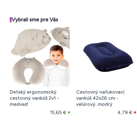
Vybrali sme pre Vás
Detský ergonomický
Cestovný nafukovací
cestovný vankúš 2v1 -
vankúš 42x26 cm -
medveď
velúrový, modrý
15,65 €
4,79 €