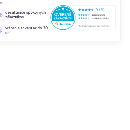
e:
desaťtisíce spokojných
zákazníkov
vrátenie tovaru až do 30
dní