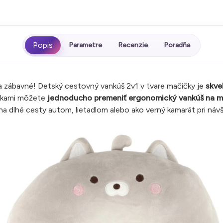
Parametre
Recenzie
Poradňa
a zábavné! Detský cestovný vankúš 2v1 v tvare mačičky je
skve
ôčkami môžete
jednoducho premeniť ergonomický vankúš na m
 na dlhé cesty autom, lietadlom alebo ako verný kamarát pri náv