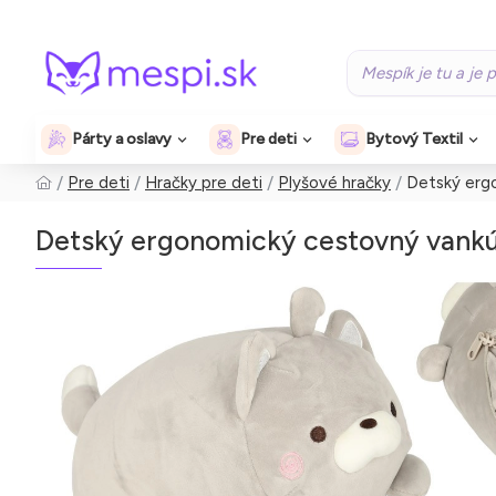
Párty a oslavy
Pre deti
Bytový Textil
Pre deti
Hračky pre deti
Plyšové hračky
Detský erg
Detský ergonomický cestovný vankú