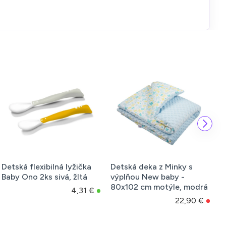
ky s
Detská froté osuška s
Detská bavlnená de
 -
výšivkou a kapuckou New
New baby - 75x100 
, modrá
baby 100x100 - biela
ružová
2,90 €
20,40 €
20,