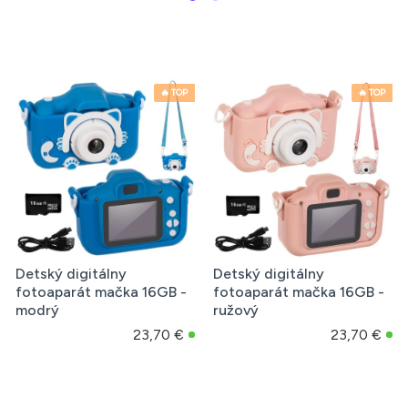
🔥 TOP
🔥 TOP
Detský digitálny
Detský digitálny
fotoaparát mačka 16GB -
fotoaparát mačka 16GB -
modrý
ružový
23,70 €
23,70 €