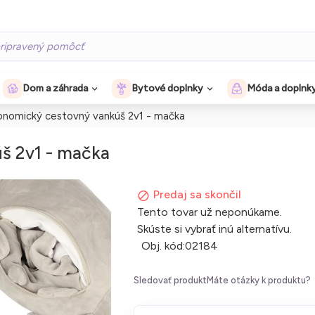
Dom a záhrada
Bytové doplnky
Móda a doplnk
onomický cestovný vankúš 2v1 - mačka
š 2v1 - mačka
Predaj sa skončil
Tento tovar už neponúkame.
Skúste si vybrať inú alternatívu.
Obj. kód:
02184
Sledovať produkt
Máte otázky k produktu?