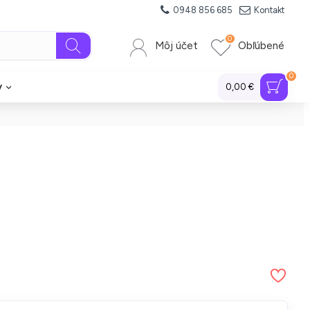
0948 856 685
Kontakt
0
Môj účet
Obľúbené
0
y
0,00 €