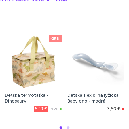
 lyžička
Detská flexibilná lyžička
Detská deka z Min
rá
Baby Ono 2ks sivá, žltá
výplňou New baby
80x102 cm motýle
3,50 €
4,31 €
2