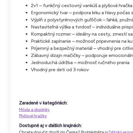
2v1 – funkčný cestovný vankúš a plyšová hračka
Ergonomický tvar – podpora krku a hlavy počas 
Výplň z polystyrénových guľôčok – ľahká, pružná
Nastaviteľná výška a tvrdosť – individuálne pri
Kompaktný rozmer – ideálny na cesty, zmestí s
Praktické zapínanie – možnosť pripevnenia na ku
Príjemný a bezpečný materiál – vhodný pre citli
Zábavný dizajn mačičky – podporuje emocionálny
Jednoduchá údržba – možnosť ručného prania
Vhodný pre deti od 3 rokov
Zaradené v kategóriách:
Móda a doplnky
Plyšové hračky
Dostupné aj v ďalších krajinách:
Chcete doručit zboží do Česka? Prohlédněte si
Dětský ergon