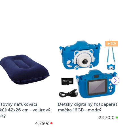
🔥 TOP
tovný nafukovací
Detský digitálny fotoaparát
D
kúš 42x26 cm - velúrový,
mačka 16GB - modrý
m
drý
23,70 €
4,79 €