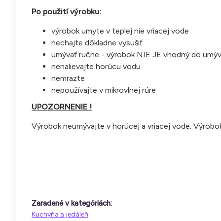
Po použití výrobku:
výrobok umyte v teplej nie vriacej vode
nechajte dôkladne vysušiť
umývať ručne - výrobok NIE JE vhodný do umýv
nenalievajte horúcu vodu
nemrazte
nepoužívajte v mikrovlnej rúre
UPOZORNENIE !
Výrobok neumývajte v horúcej a vriacej vode. Výrobo
Zaradené v kategóriách:
Kuchyňa a jedáleň