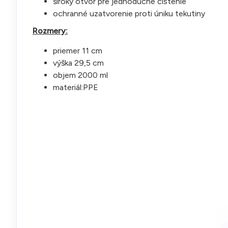
široký otvor pre jednoduché čistenie
ochranné uzatvorenie proti úniku tekutiny
Rozmery:
priemer 11 cm
výška 29,5 cm
objem 2000 ml
materiál:PPE