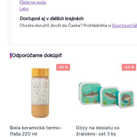
Fľaše na vodu
Leto
Dostupné aj v ďalších krajinách:
Chcete doručit zboží do Česka? Prohlédněte si
Sportovní lá
Odporúčame dokúpiť
a na potraviny -
Termoska smart LED
Termotaška 
box, šedý
500ml - strieborná
piknik 16L,