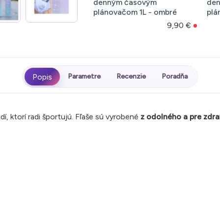
denným časovým
de
plánovačom 1L - ombré
plá
9,90 €
Parametre
Recenzie
Poradňa
udí, ktorí radi športujú. Fľaše sú vyrobené
z odolného a pre zdr