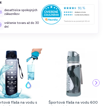
e:
desaťtisíce spokojných
zákazníkov
vrátenie tovaru až do 30
dní
rtová fľaša na vodu s
Športová fľaša na vodu 600
N