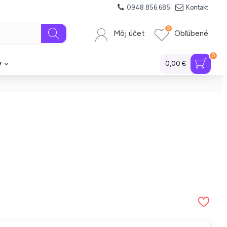
0948 856 685
Kontakt
0
Môj účet
Obľúbené
0
y
0,00 €