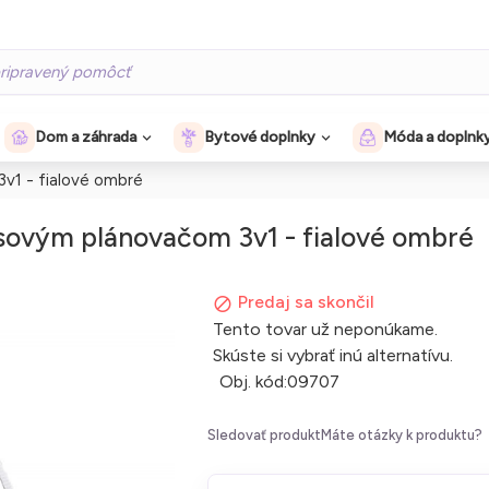
Dom a záhrada
Bytové doplnky
Móda a doplnk
v1 - fialové ombré
sovým plánovačom 3v1 - fialové ombré
Predaj sa skončil
Tento tovar už neponúkame.
Skúste si vybrať inú alternatívu.
Obj. kód:
09707
Sledovať produkt
Máte otázky k produktu?