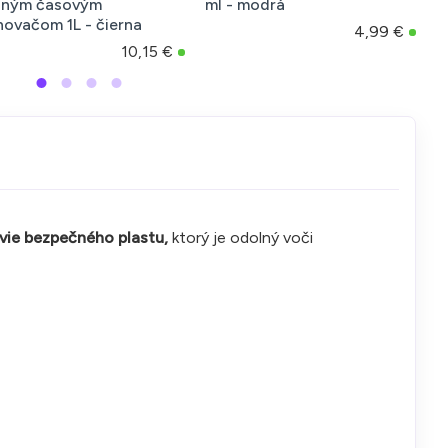
nným časovým
ml - modrá
l
novačom 1L - čierna
4,99 €
10,15 €
avie bezpečného plastu,
ktorý je odolný voči