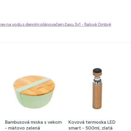
hev na vodu s denním plánovačem času 3v1 - fialová Ombré
na pláž a
Termoizolačná taška na
Termotaška n
 modrá
obed - bordová
piknik 11l, mo