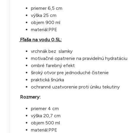
priemer 6,5 cm
výška 25 cm
objem 900 ml
materiál:PPE
Fľaša na vodu 0,5L:
vrchnák bez slamky
motivačné opatrenie na pravidelnú hydratáciu
ombré farebný efekt
široký otvor pre jednoduché čistenie
praktická šnúrka
ochranné uzatvorenie proti úniku tekutiny
Rozmery:
priemer 4 cm
výška 20,7 cm
objem 500 ml
materiál:PPE