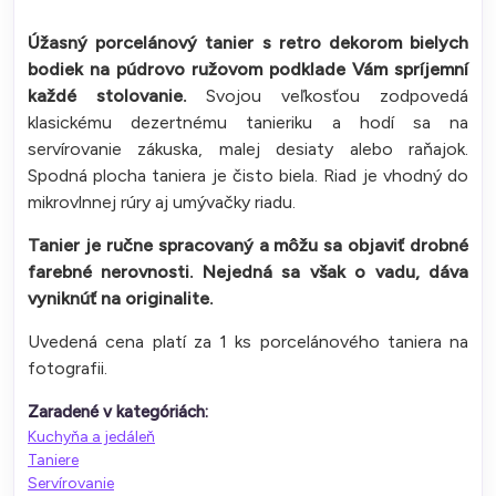
Úžasný porcelánový tanier s retro dekorom bielych
bodiek na púdrovo ružovom podklade Vám spríjemní
každé stolovanie.
Svojou veľkosťou zodpovedá
klasickému dezertnému tanieriku a hodí sa na
servírovanie zákuska, malej desiaty alebo raňajok.
Spodná plocha taniera je čisto biela. Riad je vhodný do
mikrovlnnej rúry aj umývačky riadu.
Tanier je ručne spracovaný a môžu sa objaviť drobné
farebné nerovnosti. Nejedná sa však o vadu, dáva
vyniknúť na originalite.
Uvedená cena platí za 1 ks porcelánového taniera na
fotografii.
Zaradené v kategóriách:
Kuchyňa a jedáleň
Taniere
Servírovanie