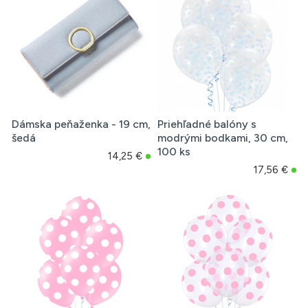
Dámska peňaženka - 19 cm,
Priehľadné balóny s
šedá
modrými bodkami, 30 cm,
100 ks
14,25 €
17,56 €