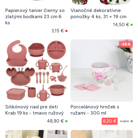
Papierový tanier čierny so
Vianočné dekoratívne
zlatými bodkami 23 cm 6
ponožky 4 ks, 31 × 19 cm
ks
14,50 €
3,15 €
-26 %
Silikónový riad pre deti
Porcelánový hrnček s
Krab 19 ks - tmavo ružový
ružami - 300 ml
48,90 €
8,20 €
11,08 €