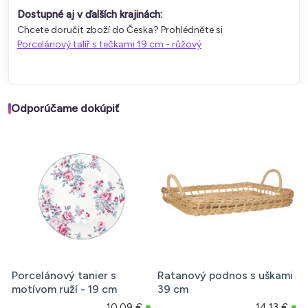
Dostupné aj v ďalších krajinách:
Chcete doručit zboží do Česka? Prohlédněte si
Porcelánový talíř s tečkami 19 cm - růžový
Odporúčame dokúpiť
Porcelánový tanier s
Ratanový podnos s uškami
motívom ruží - 19 cm
39 cm
10,09 €
14,13 €