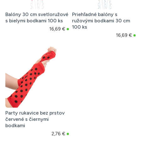
Balóny 30 cm svetloružové
Priehľadné balóny s
s bielymi bodkami 100 ks
ružovými bodkami 30 cm
100 ks
16,69 €
16,69 €
Party rukavice bez prstov
červené s čiernymi
bodkami
2,76 €