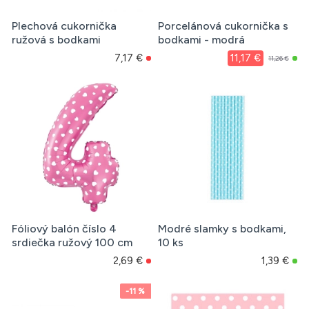
Plechová cukornička
Porcelánová cukornička s
ružová s bodkami
bodkami - modrá
7,17 €
11,17 €
11,26 €
Fóliový balón číslo 4
Modré slamky s bodkami,
srdiečka ružový 100 cm
10 ks
2,69 €
1,39 €
-11 %