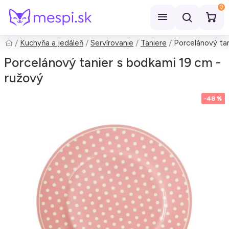
0
Kuchyňa a jedáleň
Servírovanie
Taniere
Porcelánový tan
Hľadať
Porcelánový tanier s bodkami 19 cm -
ružový
-48 %