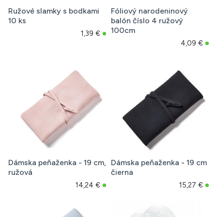
Ružové slamky s bodkami
Fóliový narodeninový
10 ks
balón číslo 4 ružový
100cm
1,39 €
4,09 €
Dámska peňaženka - 19 cm,
Dámska peňaženka - 19 cm
ružová
čierna
14,24 €
15,27 €