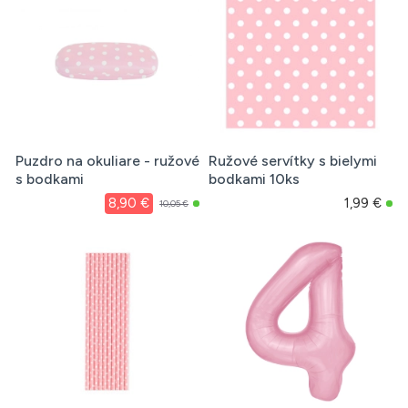
Puzdro na okuliare - ružové
Ružové servítky s bielymi
s bodkami
bodkami 10ks
8,90 €
1,99 €
10,05 €