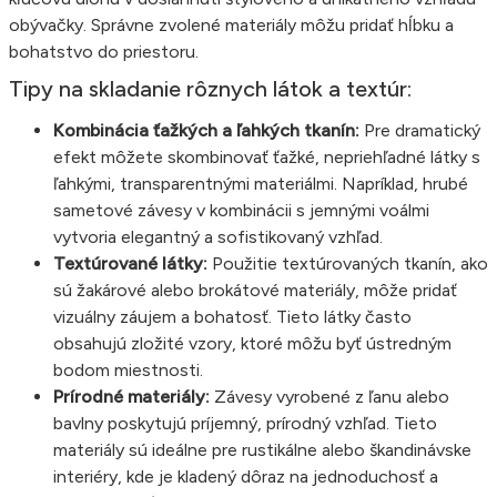
obývačky. Správne zvolené materiály môžu pridať hĺbku a
bohatstvo do priestoru.
Tipy na skladanie rôznych látok a textúr:
Kombinácia ťažkých a ľahkých tkanín:
Pre dramatický
efekt môžete skombinovať ťažké, nepriehľadné látky s
ľahkými, transparentnými materiálmi. Napríklad, hrubé
sametové závesy v kombinácii s jemnými voálmi
vytvoria elegantný a sofistikovaný vzhľad.
Textúrované látky:
Použitie textúrovaných tkanín, ako
sú žakárové alebo brokátové materiály, môže pridať
vizuálny záujem a bohatosť. Tieto látky často
obsahujú zložité vzory, ktoré môžu byť ústredným
bodom miestnosti.
Prírodné materiály:
Závesy vyrobené z ľanu alebo
bavlny poskytujú príjemný, prírodný vzhľad. Tieto
materiály sú ideálne pre rustikálne alebo škandinávske
interiéry, kde je kladený dôraz na jednoduchosť a