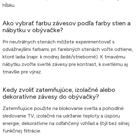
hĺbku.
Ako vybrať farbu závesov podľa farby stien a
nábytku v obývačke?
Pri neutrálnych stenách môžete experimentovať s
odvážnejšími farbami; pri farebných stenách voľte odtiene,
ktoré ladia (napr. k modrej šedé/strieborné). K tmavému
nábytku zvoľte svetlé závesy pre kontrast, k svetlému aj
tmavšie pre výraz.
Kedy zvoliť zatemňujúce, izolačné alebo
dekoratívne závesy do obývačky?
Zatemňujúce použite na blokovanie svetla a pohodlné
sledovanie TV, izolačné na udržanie teploty a úsporu
energie, dekoratívne na odľahčený vzhľad a štýl bez silnej
funkčnej filtrácie.