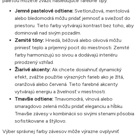
paletou môžete zvážiť nasledujúce farebné tipy:
Jemné pastelové odtiene:
Svetloružová, mentolová
alebo bledomodrá môžu pridať jemnosť a sviežosť do
priestoru. Tieto farby vytvárajú kontrast bez toho, aby
dominovali nad sivým pozadím.
Zemité tóny:
Hnedá, béžová alebo olivová môžu
priniesť teplo a príjemný pocit do miestnosti. Zemité
farby harmonizujú so sivou a dodávajú interiéru
prirodzený vzhľad.
Žiarivé akcenty:
Ak chcete dosiahnuť dynamický
efekt, zvážte použitie výrazných farieb ako je žltá,
oranžová alebo červená. Tieto farebné akcenty
vytvárajú energiu a živelnosť v miestnosti.
Tmavšie odtiene:
Tmavomodrá, vínová alebo
smaragdovo zelená môžu pridať eleganciu a hĺbku.
Tmavšie závesy v kombinácii so sivými stenami pôsobia
sofistikovane a štýlovo.
Výber správnej farby závesov môže výrazne ovplyvniť