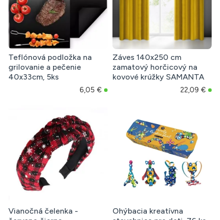
Teflónová podložka na
Záves 140x250 cm
grilovanie a pečenie
zamatový horčicový na
40x33cm, 5ks
kovové krúžky SAMANTA
6,05 €
22,09 €
Vianočná čelenka -
Ohýbacia kreatívna