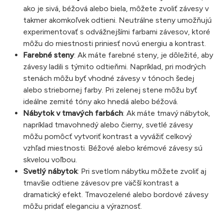
ako je sivá, béžová alebo biela, môžete zvoliť závesy v
takmer akomkoľvek odtieni. Neutrálne steny umožňujú
experimentovať s odvážnejšími farbami závesov, ktoré
môžu do miestnosti priniesť novú energiu a kontrast.
Farebné steny
: Ak máte farebné steny, je dôležité, aby
závesy ladili s týmito odtieňmi. Napríklad, pri modrých
stenách môžu byť vhodné závesy v tónoch šedej
alebo striebornej farby. Pri zelenej stene môžu byť
ideálne zemité tóny ako hnedá alebo béžová.
Nábytok v tmavých farbách
: Ak máte tmavý nábytok,
napríklad tmavohnedý alebo čierny, svetlé závesy
môžu pomôcť vytvoriť kontrast a vyvážiť celkový
vzhľad miestnosti. Béžové alebo krémové závesy sú
skvelou voľbou.
Svetlý nábytok
: Pri svetlom nábytku môžete zvoliť aj
tmavšie odtiene závesov pre väčší kontrast a
dramatický efekt. Tmavozelené alebo bordové závesy
môžu pridať eleganciu a výraznosť.