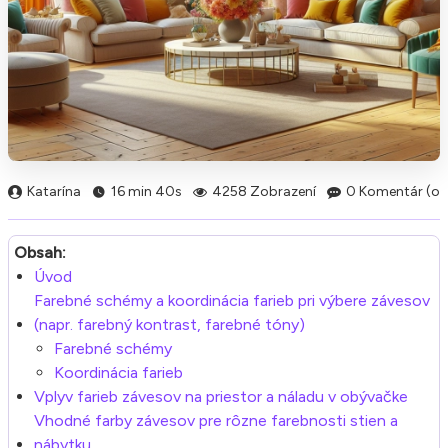
Katarína
16 min 40s
4258 Zobrazení
0 Komentár (ov
Obsah:
Úvod
Farebné schémy a koordinácia farieb pri výbere závesov
(napr. farebný kontrast, farebné tóny)
Farebné schémy
Koordinácia farieb
Vplyv farieb závesov na priestor a náladu v obývačke
Vhodné farby závesov pre rôzne farebnosti stien a
nábytku