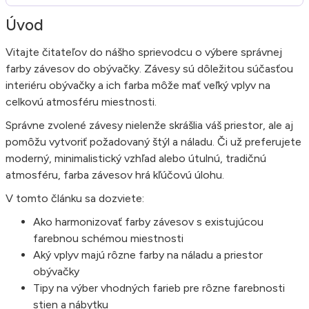
Úvod
Vitajte čitateľov do nášho sprievodcu o výbere správnej
farby závesov do obývačky. Závesy sú dôležitou súčasťou
interiéru obývačky a ich farba môže mať veľký vplyv na
celkovú atmosféru miestnosti.
Správne zvolené závesy nielenže skrášlia váš priestor, ale aj
pomôžu vytvoriť požadovaný štýl a náladu. Či už preferujete
moderný, minimalistický vzhľad alebo útulnú, tradičnú
atmosféru, farba závesov hrá kľúčovú úlohu.
V tomto článku sa dozviete:
Ako harmonizovať farby závesov s existujúcou
farebnou schémou miestnosti
Aký vplyv majú rôzne farby na náladu a priestor
obývačky
Tipy na výber vhodných farieb pre rôzne farebnosti
stien a nábytku