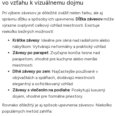
vo vzťahu k vizuálnemu dojmu
Pri výbere závesov je dôležité zvážiť nielen farbu, ale aj
správnu dĺžku a spôsoby ich upevnenia.
Dĺžka závesov
môže
výrazne ovplyvniť celkový vzhľad miestnosti. Existuje
niekoľko bežných možností:
Krátke závesy
: Ideálne pre okná nad radiátormi alebo
nábytkom. Vytvárajú neformálny a praktický vzhľad.
Závesy po parapet
: Zvyčajne končia tesne nad
parapetom, vhodné pre kuchyne alebo menšie
miestnosti.
Dlhé závesy po zem
: Najčastejšie používané v
obývačkách a spálňach, dodávajú miestnosti
elegantný a sofistikovaný vzhľad.
Závesy s vlečením na podlahe
: Poskytujú luxusný
dojem, vhodné pre formálne priestory.
Rovnako dôležitý je aj spôsob upevnenia závesov. Niekoľko
populárnych metód zahŕňa: