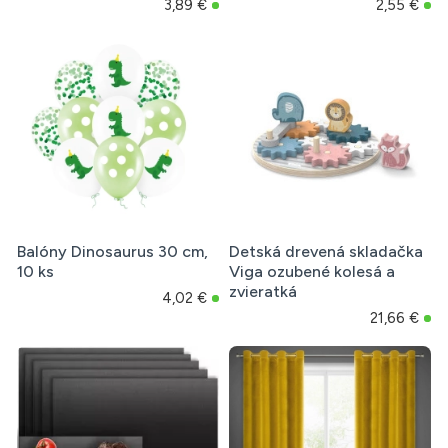
3,89 €
2,55 €
Balóny Dinosaurus 30 cm,
Detská drevená skladačka
10 ks
Viga ozubené kolesá a
zvieratká
4,02 €
21,66 €