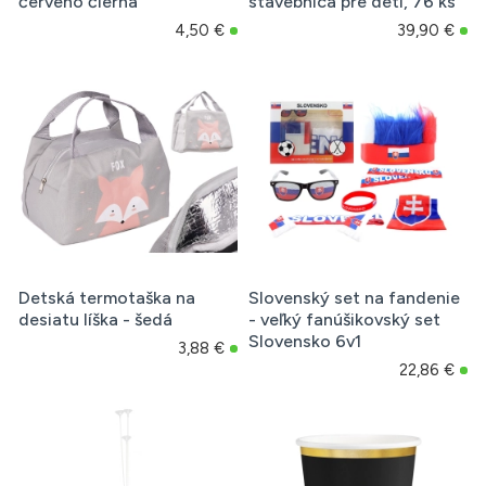
červeno čierna
stavebnica pre deti, 76 ks
4,50 €
39,90 €
Detská termotaška na
Slovenský set na fandenie
desiatu líška - šedá
- veľký fanúšikovský set
Slovensko 6v1
3,88 €
22,86 €