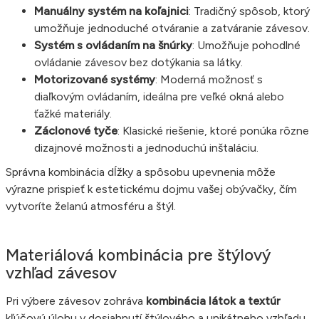
Manuálny systém na koľajnici
: Tradičný spôsob, ktorý
umožňuje jednoduché otváranie a zatváranie závesov.
Systém s ovládaním na šnúrky
: Umožňuje pohodlné
ovládanie závesov bez dotýkania sa látky.
Motorizované systémy
: Moderná možnosť s
diaľkovým ovládaním, ideálna pre veľké okná alebo
ťažké materiály.
Záclonové tyče
: Klasické riešenie, ktoré ponúka rôzne
dizajnové možnosti a jednoduchú inštaláciu.
Správna kombinácia dĺžky a spôsobu upevnenia môže
výrazne prispieť k estetickému dojmu vašej obývačky, čím
vytvoríte želanú atmosféru a štýl.
Materiálová kombinácia pre štýlový
vzhľad závesov
Pri výbere závesov zohráva
kombinácia látok a textúr
kľúčovú úlohu v dosiahnutí štýlového a unikátneho vzhľadu