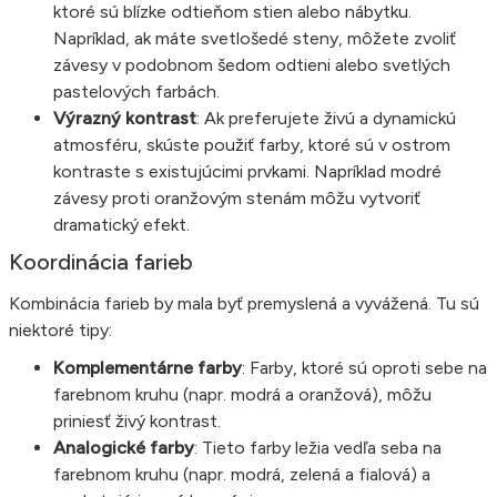
ktoré sú blízke odtieňom stien alebo nábytku.
Napríklad, ak máte svetlošedé steny, môžete zvoliť
závesy v podobnom šedom odtieni alebo svetlých
pastelových farbách.
Výrazný kontrast
: Ak preferujete živú a dynamickú
atmosféru, skúste použiť farby, ktoré sú v ostrom
kontraste s existujúcimi prvkami. Napríklad modré
závesy proti oranžovým stenám môžu vytvoriť
dramatický efekt.
Koordinácia farieb
Kombinácia farieb by mala byť premyslená a vyvážená. Tu sú
niektoré tipy:
Komplementárne farby
: Farby, ktoré sú oproti sebe na
farebnom kruhu (napr. modrá a oranžová), môžu
priniesť živý kontrast.
Analogické farby
: Tieto farby ležia vedľa seba na
farebnom kruhu (napr. modrá, zelená a fialová) a