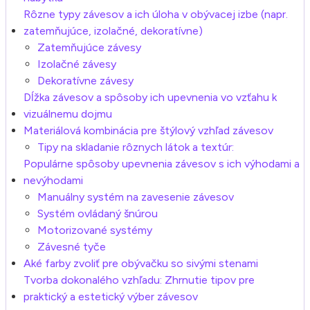
Rôzne typy závesov a ich úloha v obývacej izbe (napr.
zatemňujúce, izolačné, dekoratívne)
Zatemňujúce závesy
Izolačné závesy
Dekoratívne závesy
Dĺžka závesov a spôsoby ich upevnenia vo vzťahu k
vizuálnemu dojmu
Materiálová kombinácia pre štýlový vzhľad závesov
Tipy na skladanie rôznych látok a textúr:
Populárne spôsoby upevnenia závesov s ich výhodami a
nevýhodami
Manuálny systém na zavesenie závesov
Systém ovládaný šnúrou
Motorizované systémy
Závesné tyče
Aké farby zvoliť pre obývačku so sivými stenami
Tvorba dokonalého vzhľadu: Zhrnutie tipov pre
praktický a estetický výber závesov