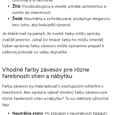
rovnováhy a harmónie.
Žltá:
Povzbudzujúca a veselá, prináša optimizmus a
svetlo do miestnosti.
Šedá:
Neutrálna a sofistikovaná, poskytuje eleganciu
bez toho, aby bola príliš výrazná.
Je dobré mať na pamäti, že svetlé farby môžu opticky
zväčšiť priestor, zatiaľ čo tmavé farby ho môžu zmenšiť.
Výber správnej farby závesov môže významne prispieť k
celkovej pohode vo vašej obývačke.
Vhodné farby závesov pre rôzne
farebnosti stien a nábytku
Farba závesov by mala ladovať s existujúcimi odtieňmi v
miestnosti. Ako správne vybrať vhodnú farbu závesov pre
rôzne farebnosti stien a nábytku? Tu sú niektoré užitočné
tipy:
Neutrálne steny
: Pri stenách v neutrálnych farbách,