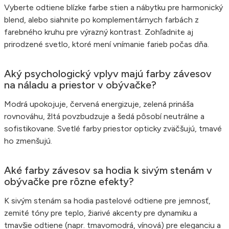
Vyberte odtiene blízke farbe stien a nábytku pre harmonický
blend, alebo siahnite po komplementárnych farbách z
farebného kruhu pre výrazný kontrast. Zohľadnite aj
prirodzené svetlo, ktoré mení vnímanie farieb počas dňa.
Aký psychologický vplyv majú farby závesov
na náladu a priestor v obývačke?
Modrá upokojuje, červená energizuje, zelená prináša
rovnováhu, žltá povzbudzuje a šedá pôsobí neutrálne a
sofistikovane. Svetlé farby priestor opticky zväčšujú, tmavé
ho zmenšujú.
Aké farby závesov sa hodia k sivým stenám v
obývačke pre rôzne efekty?
K sivým stenám sa hodia pastelové odtiene pre jemnosť,
zemité tóny pre teplo, žiarivé akcenty pre dynamiku a
tmavšie odtiene (napr. tmavomodrá, vínová) pre eleganciu a