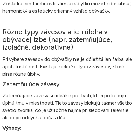
Zohľadnením farebnosti stien a nábytku môžete dosiahnuť
harmonický a esteticky príjemný vzhľad obývačky.
Rôzne typy závesov a ich úloha v
obývacej izbe (napr. zatemňujúce,
izolačné, dekoratívne)
Pri výbere závesov do obývačky nie je dôležitá len farba, ale
aj ich funkčnosť. Existuje niekoľko typov závesov, ktoré
plnia rôzne úlohy:
Zatemňujúce závesy
Zatemňujúce závesy sú ideálne pre tých, ktorí potrebujú
úplnú tmu v miestnosti. Tieto závesy blokujú takmer všetko
svetlo zvonka, čo je užitočné najmä pri sledovaní televízie
alebo pri oddychu počas dňa.
Výhody: