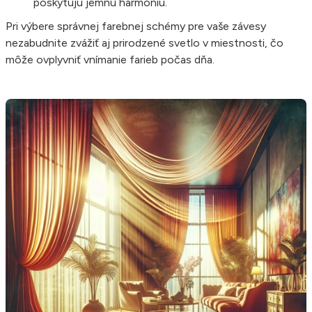
poskytujú jemnú harmóniu.
Pri výbere správnej farebnej schémy pre vaše závesy
nezabudnite zvážiť aj prirodzené svetlo v miestnosti, čo
môže ovplyvniť vnímanie farieb počas dňa.