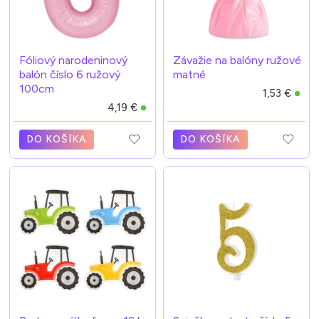
Fóliový narodeninový
Závažie na balóny ružové
balón číslo 6 ružový
matné
100cm
1,53 €
4,19 €
DO KOŠÍKA
DO KOŠÍKA