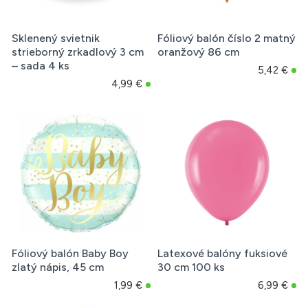
Sklenený svietnik
Fóliový balón číslo 2 matný
strieborný zrkadlový 3 cm
oranžový 86 cm
– sada 4 ks
5,42 €
4,99 €
Fóliový balón Baby Boy
Latexové balóny fuksiové
zlatý nápis, 45 cm
30 cm 100 ks
1,99 €
6,99 €