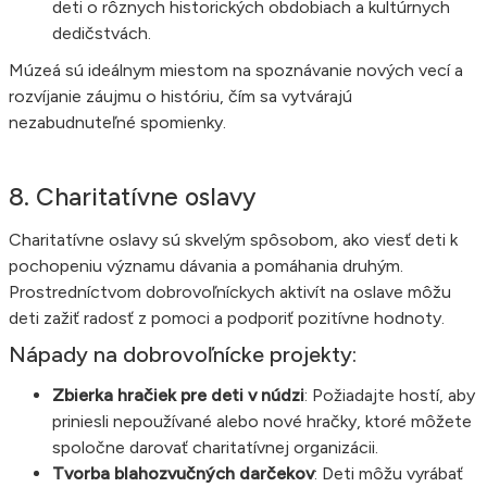
deti o rôznych historických obdobiach a kultúrnych
dedičstvách.
Múzeá sú ideálnym miestom na spoznávanie nových vecí a
rozvíjanie záujmu o históriu, čím sa vytvárajú
nezabudnuteľné spomienky.
8. Charitatívne oslavy
Charitatívne oslavy sú skvelým spôsobom, ako viesť deti k
pochopeniu významu dávania a pomáhania druhým.
Prostredníctvom dobrovoľníckych aktivít na oslave môžu
deti zažiť radosť z pomoci a podporiť pozitívne hodnoty.
Nápady na dobrovoľnícke projekty:
Zbierka hračiek pre deti v núdzi
: Požiadajte hostí, aby
priniesli nepoužívané alebo nové hračky, ktoré môžete
spoločne darovať charitatívnej organizácii.
Tvorba blahozvučných darčekov
: Deti môžu vyrábať