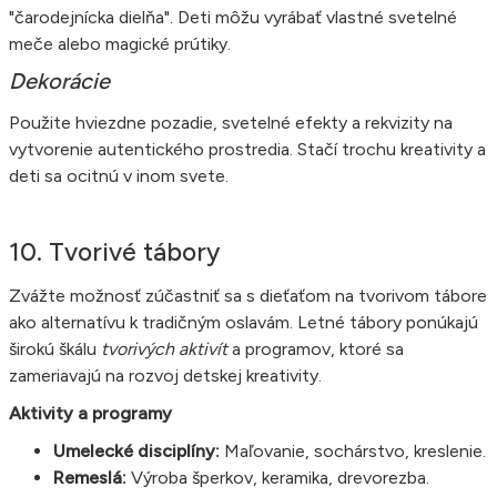
"čarodejnícka dielňa". Deti môžu vyrábať vlastné svetelné
meče alebo magické prútiky.
Dekorácie
Použite hviezdne pozadie, svetelné efekty a rekvizity na
vytvorenie autentického prostredia. Stačí trochu kreativity a
deti sa ocitnú v inom svete.
10. Tvorivé tábory
Zvážte možnosť zúčastniť sa s dieťaťom na tvorivom tábore
ako alternatívu k tradičným oslavám. Letné tábory ponúkajú
širokú škálu
tvorivých aktivít
a programov, ktoré sa
zameriavajú na rozvoj detskej kreativity.
Aktivity a programy
Umelecké disciplíny:
Maľovanie, sochárstvo, kreslenie.
Remeslá:
Výroba šperkov, keramika, drevorezba.