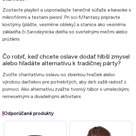
Zostavte playlist a usporiadajte tanečné súťaže a karaoke s
mikrofónmi a textami piesní. Pri sci‑fi/fantasy pripravte
kostýmy (plášte, vesmírne obleky) a stanice ako vesmírna
základňa či čarodejnícka dielňa so svetelnými mečmi alebo
prútikmi.
Čo robiť, keď chcete oslave dodať hlbší zmysel
alebo hľadáte alternatívu k tradičnej párty?
Zvoľte charitatívnu oslavu so zbierkou hračiek alebo
výrobou darčekov pre potrebitých, aby deti zažili radosť z
pomoci. Ako alternatívu zvážte tvorivý tábor s umeleckými,
remeselnými a divadelnými aktivitami.
Odporúčané produkty