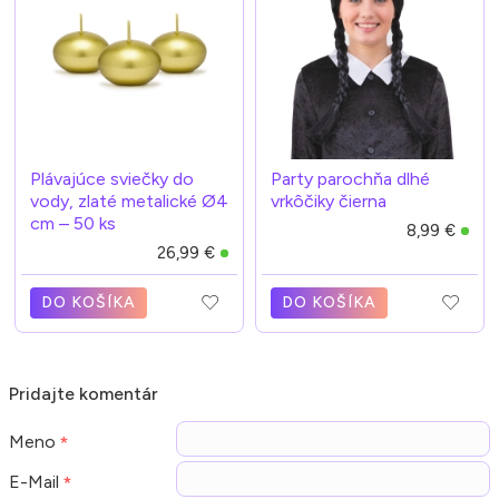
Plávajúce sviečky do
Party parochňa dlhé
vody, zlaté metalické Ø4
vrkôčiky čierna
cm – 50 ks
8,99 €
26,99 €
DO KOŠÍKA
DO KOŠÍKA
Pridajte komentár
Meno
E-Mail