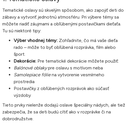
Tematické oslavy sú skvelým spôsobom, ako zapojiť deti do
zábavy a vytvoriť jednotnú atmosféru. Pri výbere témy sa
môžete riadiť záujmami a obľúbenými postavičkami dieťaťa.
Tu sú niektoré tipy:
Výber vhodnej témy:
Zohľadnite, čo má vaše dieťa
rado – môže to byť obľúbená rozprávka, film alebo
šport.
Dekorácie:
Pre tematické dekorácie môžete použiť:
Balónové oblaky
pre oslavu s motívom neba
Samolepiace fólie
na vytvorenie vesmírneho
prostredia
Postavičky z obľúbených rozprávok ako súčasť
výzdoby
Tieto prvky nielenže dodajú oslave špeciálny nádych, ale tiež
zabezpečia, že sa deti budú cítiť ako v rozprávke či na
dobrodružstve.