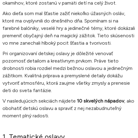
okamihov, ktoré zostanú v pamäti detí na celý život.
Ako dieťa som mal šťastie zažiť niekoľko úžasných osláv,
ktoré ma ovplyvnili do dnešného dňa. Spomínam si na
farebné balóniky, veselé hry a jedinečné témy, ktoré dokázali
premeniť obyčajný deň na magický zážitok. Tieto skúsenosti
vo mne zanechali hlboký pocit šťastia a tvorivosti.
Pri organizovaní detskej oslavy je dôležité venovať
pozornosť detailom a kreatívnym prvkom. Práve tieto
drobnosti robia rozdiel medzi bežnou oslavou a jedinečným
zážitkom. Kvalitná príprava a premyslené detaily dokážu
vytvoriť atmosféru, ktorá zaujme všetky zmysly a prenesie
deti do sveta fantázie.
V nasledujúcich sekciách nájdete
10 skvelých nápadov
, ako
obohatiť detskú oslavu a spraviť z nej nezabudnuteľný
moment plný radosti.
1. Tematické oslavy