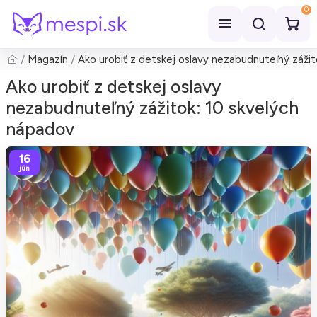
0
Magazín
Ako urobiť z detskej oslavy nezabudnuteľný záži
Hľadať
Ako urobiť z detskej oslavy
nezabudnuteľný zážitok: 10 skvelých
nápadov
16
jún