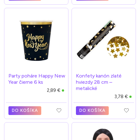
Party poháre Happy New
Konfety kanón zlaté
Year čierne 6 ks
hviezdy 28 cm –
metalické
2,89 €
3,78 €
DO KOŠÍKA
DO KOŠÍKA