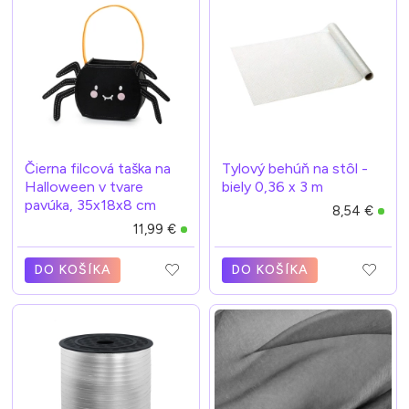
Čierna filcová taška na
Tylový behúň na stôl -
Halloween v tvare
biely 0,36 x 3 m
pavúka, 35x18x8 cm
8,54 €
11,99 €
DO KOŠÍKA
DO KOŠÍKA