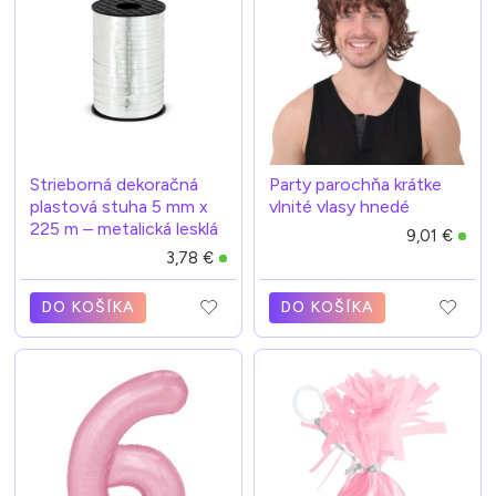
Strieborná dekoračná
Party parochňa krátke
plastová stuha 5 mm x
vlnité vlasy hnedé
225 m – metalická lesklá
9,01 €
3,78 €
DO KOŠÍKA
DO KOŠÍKA