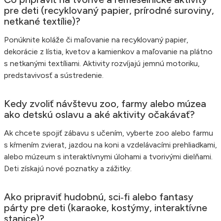
pre deti (recyklovaný papier, prírodné suroviny,
netkané textílie)?
Ponúknite koláže či maľovanie na recyklovaný papier,
dekorácie z lístia, kvetov a kamienkov a maľovanie na plátno
s netkanými textíliami. Aktivity rozvíjajú jemnú motoriku,
predstavivosť a sústredenie.
Kedy zvoliť návštevu zoo, farmy alebo múzea
ako detskú oslavu a aké aktivity očakávať?
Ak chcete spojiť zábavu s učením, vyberte zoo alebo farmu
s kŕmením zvierat, jazdou na koni a vzdelávacími prehliadkami,
alebo múzeum s interaktívnymi úlohami a tvorivými dielňami.
Deti získajú nové poznatky a zážitky.
Ako pripraviť hudobnú, sci‑fi alebo fantasy
párty pre deti (karaoke, kostýmy, interaktívne
stanice)?