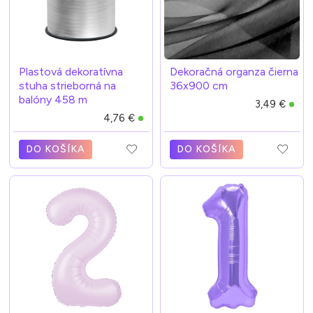
Plastová dekoratívna
Dekoračná organza čierna
stuha strieborná na
36x900 cm
balóny 458 m
3,49 €
4,76 €
DO KOŠÍKA
DO KOŠÍKA