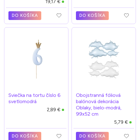
19,17 €
DO KOŠÍKA
DO KOŠÍKA
Sviečka na tortu číslo 6
Obojstranná fóliová
svetlomodrá
balónová dekorácia
Oblaky, bielo-modrá,
2,89 €
99x52 cm
5,79 €
DO KOŠÍKA
DO KOŠÍKA