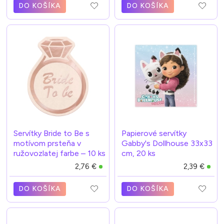
DO KOŠÍKA
DO KOŠÍKA
Servítky Bride to Be s
Papierové servítky
motívom prsteňa v
Gabby's Dollhouse 33x33
ružovozlatej farbe – 10 ks
cm, 20 ks
2,76 €
2,39 €
DO KOŠÍKA
DO KOŠÍKA