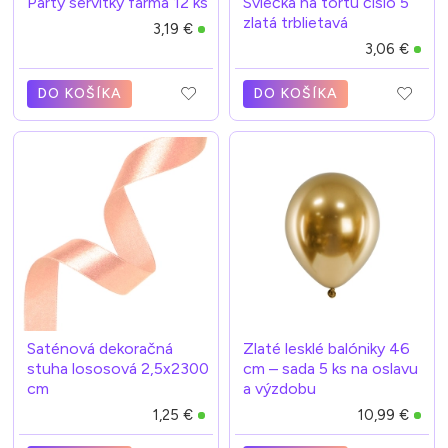
Party servítky farma 12 ks
Sviečka na tortu číslo 5
zlatá trblietavá
3,19 €
3,06 €
DO KOŠÍKA
DO KOŠÍKA
Saténová dekoračná
Zlaté lesklé balóniky 46
stuha lososová 2,5x2300
cm – sada 5 ks na oslavu
cm
a výzdobu
1,25 €
10,99 €