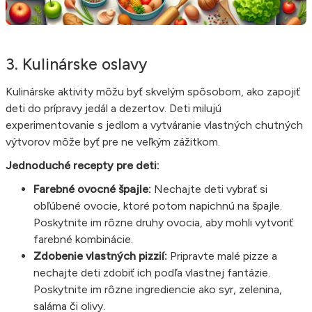
3. Kulinárske oslavy
Kulinárske aktivity môžu byť skvelým spôsobom, ako zapojiť
deti do prípravy jedál a dezertov. Deti milujú
experimentovanie s jedlom a vytváranie vlastných chutných
výtvorov môže byť pre ne veľkým zážitkom.
Jednoduché recepty pre deti:
Farebné ovocné špajle:
Nechajte deti vybrať si
obľúbené ovocie, ktoré potom napichnú na špajle.
Poskytnite im rôzne druhy ovocia, aby mohli vytvoriť
farebné kombinácie.
Zdobenie vlastných pizzií:
Pripravte malé pizze a
nechajte deti zdobiť ich podľa vlastnej fantázie.
Poskytnite im rôzne ingrediencie ako syr, zelenina,
saláma či olivy.