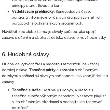
princípy starostlivosti o kone.
Vzdelávacie prehliadky:
Sprievodcovia často
ponúkajú informácie o rôznych druhoch zvierat, ich
biotopoch a ochranárskych programoch.
Navštíviť zoo alebo farmu je skvelý spôsob, ako spojiť
zábavu s učením a obohatiť detskú oslavu o nové poznatky.
6. Hudobné oslavy
Hudba vie vytvoriť živú a radostnú atmosféru na každej
detskej oslave.
Tanečné párty
a
karaoke
s obľúbenými
detskými piesňami sú skvelým spôsobom, ako zapojiť deti do
zábavy.
Tanečné súťaže:
Deti milujú pohyb, a preto sú
tanečné súťaže výborným nápadom. Nastavte playlist
s ich obľúbenými skladbami a nechajte ich tancovať
ostošesť.