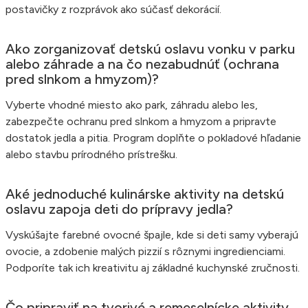
postavičky z rozprávok ako súčasť dekorácií.
Ako zorganizovať detskú oslavu vonku v parku
alebo záhrade a na čo nezabudnúť (ochrana
pred slnkom a hmyzom)?
Vyberte vhodné miesto ako park, záhradu alebo les,
zabezpečte ochranu pred slnkom a hmyzom a pripravte
dostatok jedla a pitia. Program doplňte o pokladové hľadanie
alebo stavbu prírodného prístrešku.
Aké jednoduché kulinárske aktivity na detskú
oslavu zapoja deti do prípravy jedla?
Vyskúšajte farebné ovocné špajle, kde si deti samy vyberajú
ovocie, a zdobenie malých pizzií s rôznymi ingredienciami.
Podporíte tak ich kreativitu aj základné kuchynské zručnosti.
Čo pripraviť na tvorivé a remeselnícke aktivity