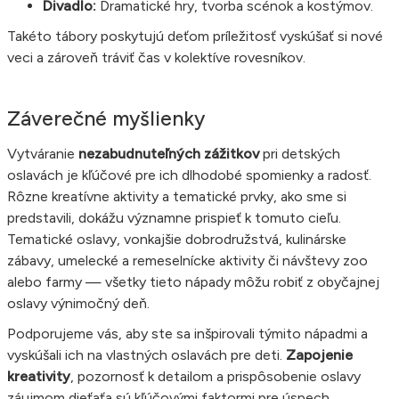
Divadlo:
Dramatické hry, tvorba scénok a kostýmov.
Takéto tábory poskytujú deťom príležitosť vyskúšať si nové
veci a zároveň tráviť čas v kolektíve rovesníkov.
Záverečné myšlienky
Vytváranie
nezabudnuteľných zážitkov
pri detských
oslavách je kľúčové pre ich dlhodobé spomienky a radosť.
Rôzne kreatívne aktivity a tematické prvky, ako sme si
predstavili, dokážu významne prispieť k tomuto cieľu.
Tematické oslavy, vonkajšie dobrodružstvá, kulinárske
zábavy, umelecké a remeselnícke aktivity či návštevy zoo
alebo farmy — všetky tieto nápady môžu robiť z obyčajnej
oslavy výnimočný deň.
Podporujeme vás, aby ste sa inšpirovali týmito nápadmi a
vyskúšali ich na vlastných oslavách pre deti.
Zapojenie
kreativity
, pozornosť k detailom a prispôsobenie oslavy
záujmom dieťaťa sú kľúčovými faktormi pre úspech.