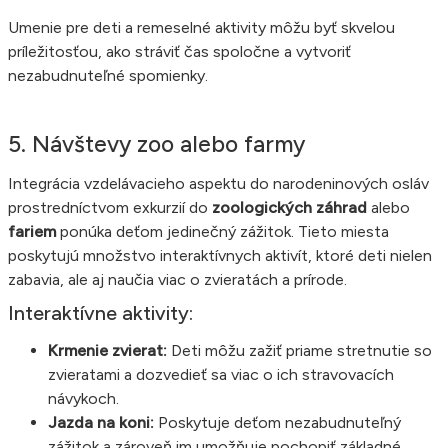
Umenie pre deti a remeselné aktivity môžu byť skvelou
príležitosťou, ako stráviť čas spoločne a vytvoriť
nezabudnuteľné spomienky.
5. Návštevy zoo alebo farmy
Integrácia vzdelávacieho aspektu do narodeninových osláv
prostredníctvom exkurzií do
zoologických záhrad
alebo
fariem
ponúka deťom jedinečný zážitok. Tieto miesta
poskytujú množstvo interaktívnych aktivít, ktoré deti nielen
zabavia, ale aj naučia viac o zvieratách a prírode.
Interaktívne aktivity:
Krmenie zvierat:
Deti môžu zažiť priame stretnutie so
zvieratami a dozvedieť sa viac o ich stravovacích
návykoch.
Jazda na koni:
Poskytuje deťom nezabudnuteľný
zážitok a zároveň im umožňuje pochopiť základné