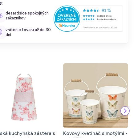
e:
desaťtisíce spokojných
zákazníkov
vrátenie tovaru až do 30
dní
ská kuchynská zástera s
Kovový kvetináč s motýľmi -
K