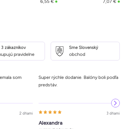
6,55 €
7,07 €
z 3 zákazníkov
Sme Slovenský
kupujú pravidelne
obchod
Nemala som
Super rýchle dodanie. Balóny boli podľa
N
predstáv.
k
k
2 dňami
3 dňami
Alexandra