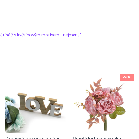
větináč s květinovým motivem - nejmenší
-9 %
Drevená dekorácia nápis
Umelá kytica pivonky s