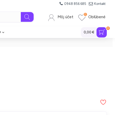
0948 856 685
Kontakt
0
Môj účet
Obľúbené
0
y
0,00 €