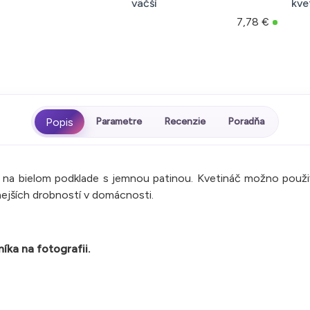
väčší
kve
7,78 €
Parametre
Recenzie
Poradňa
na bielom podklade s jemnou patinou. Kvetináč možno použiť
znejších drobností v domácnosti.
íka na fotografii.