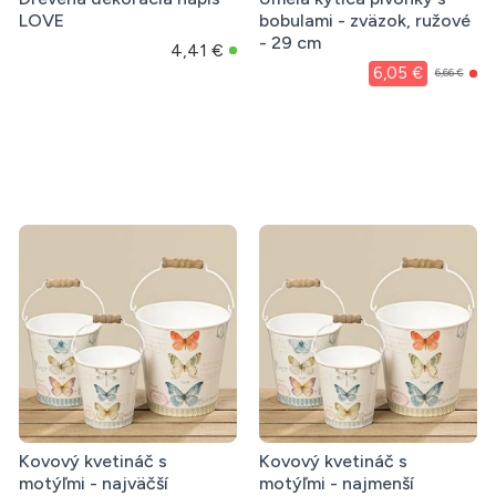
LOVE
bobulami - zväzok, ružové
- 29 cm
4,41 €
6,05 €
6,66 €
m
Obliečky 220x200 cm
Obliečky 160x200 cm
ým
saténové s kvetinovým
saténové s kvetinovým