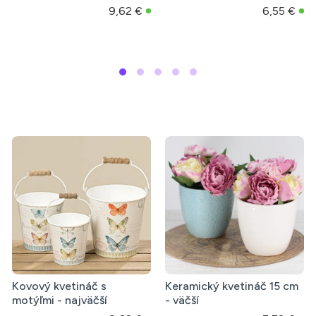
motívom, púdrové a
motívom, púdrové a
fialové
fialové
90 €
111,49 €
72,83
Kovový kvetináč s
Keramický kvetináč 15 cm
motýľmi - najväčší
- väčší