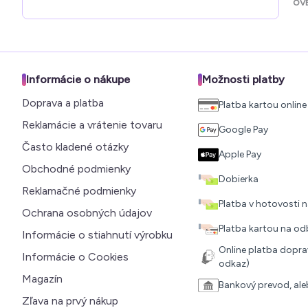
OV
Informácie o nákupe
Možnosti platby
Doprava a platba
Platba kartou online
Reklamácie a vrátenie tovaru
Google Pay
Často kladené otázky
Apple Pay
Obchodné podmienky
Dobierka
Reklamačné podmienky
Platba v hotovosti
Ochrana osobných údajov
Platba kartou na o
Informácie o stiahnutí výrobku
Online platba doprav
Informácie o Cookies
odkaz)
Magazín
Bankový prevod, al
Zľava na prvý nákup