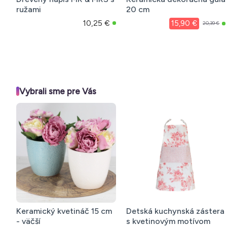
ružami
20 cm
10,25 €
15,90 €
20,39 €
Vybrali sme pre Vás
 s
Obliečky 160x200 cm
Obliečky 140x200 c
m – 10
saténové s kvetinovým
saténové s kvetinov