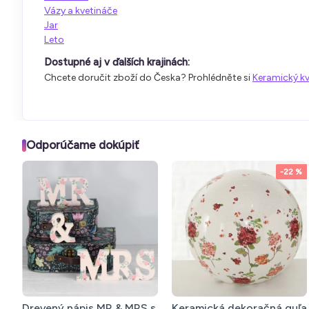
Vázy a kvetináče
Jar
Leto
Dostupné aj v ďalších krajinách:
Chcete doručit zboží do Česka? Prohlédněte si
Keramický k
Odporúčame dokúpiť
-22 %
Drevený nápis MR & MRS s
Keramická dekoračná guľa