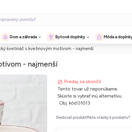
Dom a záhrada
Bytové doplnky
Móda a doplnk
ký kvetináč s kvetinovým motívom - najmenší
tívom - najmenší
Predaj sa skončil
Tento tovar už neponúkame.
Skúste si vybrať inú alternatívu.
Obj. kód:
01013
Sledovať produkt
Máte otázky k produktu?