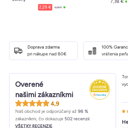
7,38 €
2,29 €
3,28 €
Doprava zdarma
100% Garanc
pri nákupe nad 80€
vrátenia peň
Tov
Overené
vyo
našimi zákazníkmi
4,9
Náš obchod je odporúčaný až
98 %
zákazníkmi, čo dokazuje
502 recenzií.
He
VŠETKY RECENZIE