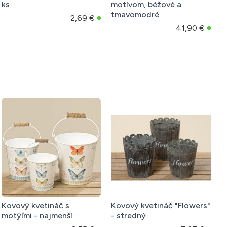
motívom, tmavomodré a
motívom, tmavomodré a
hrdzavé
hrdzavé
 €
93,71 €
74,14 €
Kovový kvetináč s
Kovový kvetináč "Flowers"
motýľmi - najmenší
- stredný