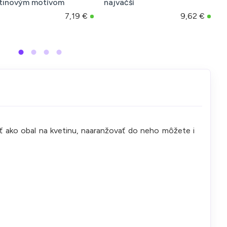
tinovým motívom
najväčší
n
7,19 €
9,62 €
 ako obal na kvetinu, naaranžovať do neho môžete i