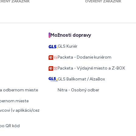
ERENÝ ZÁKAZNÍK
OVERENÝ ZÁKAZNÍK
Možnosti dopravy
GLS Kuriér
Packeta - Dodanie kuriérom
Packeta - Výdajné miesto a Z-BOX
GLS Balíkomat / AlzaBox
 na odbernom mieste
Nitra - Osobný odber
dbernom mieste
covi (v aplikácii/cez
ebo QR kód