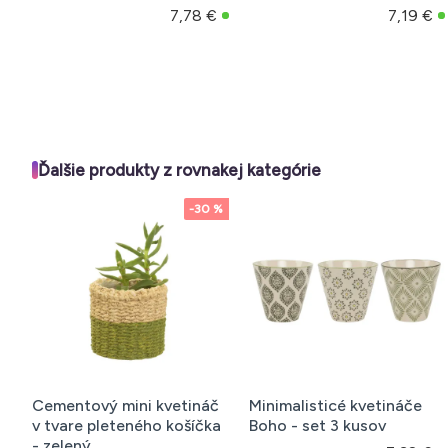
motívom, béžové a
motívom, béžové a
tmavomodré
tmavomodré
2,69 €
41,90 €
34,
Ďalšie produkty z rovnakej kategórie
-30 %
Cementový mini kvetináč
Minimalisticé kvetináče
v tvare pleteného košíčka
Boho - set 3 kusov
- zelený