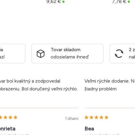
9,62 €
7,78 €
ia
Tovar skladom
2 
azí
odosielame ihneď
na
ar bol kvalitný a zodpovedal
Veľmi rýchle dodanie. 
brazeniu. Bol doručený veľmi rýchlo.
žiadny problém
1 dňami
nrieta
Bea