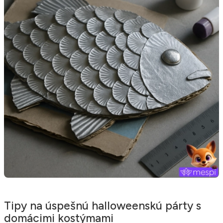
Tipy na úspešnú halloweenskú párty s
domácimi kostýmami