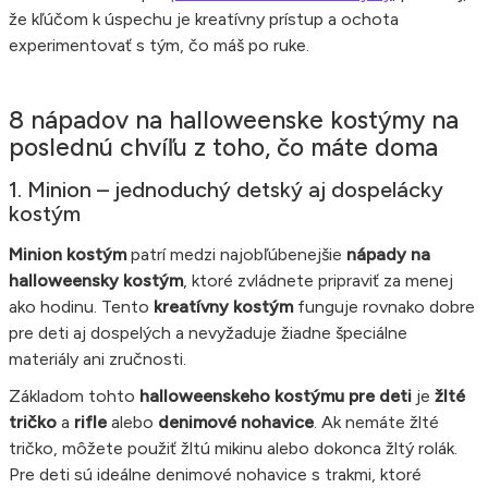
že kľúčom k úspechu je kreatívny prístup a ochota
experimentovať s tým, čo máš po ruke.
8 nápadov na halloweenske kostýmy na
poslednú chvíľu z toho, čo máte doma
1. Minion – jednoduchý detský aj dospelácky
kostým
Minion kostým
patrí medzi najobľúbenejšie
nápady na
halloweensky kostým
, ktoré zvládnete pripraviť za menej
ako hodinu. Tento
kreatívny kostým
funguje rovnako dobre
pre deti aj dospelých a nevyžaduje žiadne špeciálne
materiály ani zručnosti.
Základom tohto
halloweenskeho kostýmu pre deti
je
žlté
tričko
a
rifle
alebo
denimové nohavice
. Ak nemáte žlté
tričko, môžete použiť žltú mikinu alebo dokonca žltý rolák.
Pre deti sú ideálne denimové nohavice s trakmi, ktoré