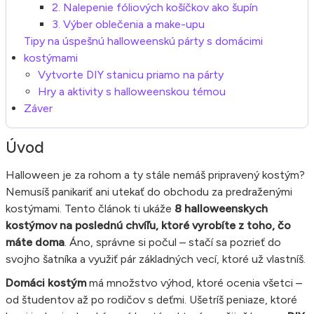
2. Nalepenie fóliových košíčkov ako šupín
3. Výber oblečenia a make-upu
Tipy na úspešnú halloweenskú párty s domácimi
kostýmami
Vytvorte DIY stanicu priamo na párty
Hry a aktivity s halloweenskou témou
Záver
Úvod
Halloween je za rohom a ty stále nemáš pripravený kostým?
Nemusíš panikariť ani utekať do obchodu za predraženými
kostýmami. Tento článok ti ukáže
8 halloweenskych
kostýmov na poslednú chvíľu, ktoré vyrobíte z toho, čo
máte doma
. Áno, správne si počul – stačí sa pozrieť do
svojho šatníka a využiť pár základných vecí, ktoré už vlastníš.
Domáci kostým
má množstvo výhod, ktoré ocenia všetci –
od študentov až po rodičov s deťmi. Ušetríš peniaze, ktoré