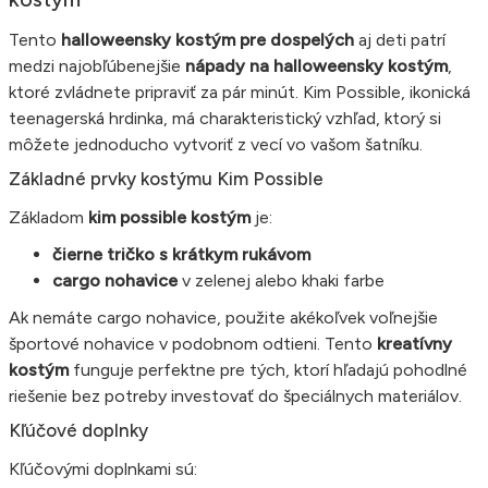
Tento
halloweensky kostým pre dospelých
aj deti patrí
medzi najobľúbenejšie
nápady na halloweensky kostým
,
ktoré zvládnete pripraviť za pár minút. Kim Possible, ikonická
teenagerská hrdinka, má charakteristický vzhľad, ktorý si
môžete jednoducho vytvoriť z vecí vo vašom šatníku.
Základné prvky kostýmu Kim Possible
Základom
kim possible kostým
je:
čierne tričko s krátkym rukávom
cargo nohavice
v zelenej alebo khaki farbe
Ak nemáte cargo nohavice, použite akékoľvek voľnejšie
športové nohavice v podobnom odtieni. Tento
kreatívny
kostým
funguje perfektne pre tých, ktorí hľadajú pohodlné
riešenie bez potreby investovať do špeciálnych materiálov.
Kľúčové doplnky
Kľúčovými doplnkami sú: