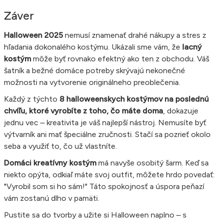
Záver
Halloween 2025
nemusí znamenať drahé nákupy a stres z
hľadania dokonalého kostýmu. Ukázali sme vám, že
lacný
kostým
môže byť rovnako efektný ako ten z obchodu. Váš
šatník a bežné domáce potreby skrývajú nekonečné
možnosti na vytvorenie originálneho preoblečenia.
Každý z týchto
8 halloweenskych kostýmov na poslednú
chvíľu, ktoré vyrobíte z toho, čo máte doma
, dokazuje
jednu vec – kreativita je váš najlepší nástroj. Nemusíte byť
výtvarník ani mať špeciálne zručnosti. Stačí sa pozrieť okolo
seba a využiť to, čo už vlastníte.
Domáci kreatívny kostým
má navyše osobitý šarm. Keď sa
niekto opýta, odkiaľ máte svoj outfit, môžete hrdo povedať:
"Vyrobil som si ho sám!" Táto spokojnosť a úspora peňazí
vám zostanú dlho v pamäti.
Pustite sa do tvorby a užite si Halloween naplno – s