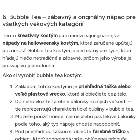
6. Bubble Tea – zábavný a originálny nápad pre
všetkých vekových kategórií
Tento
kreatívny kostým
patrí medzi najoriginálnejšie
nápady na halloweensky kostým
, ktoré zaručene upútajú
pozornosť. Bubble tea kostým je perfektný pre tých, ktorí
hľadajú niečo netradičné a zábavné, pričom jeho výroba je
prekvapivo jednoduchá.
Ako si vyrobiť bubble tea kostým
Základom tohto kostýmu je
priehľadná taška alebo
veľké plastové vrecko
, ktoré si oblečiete cez telo.
Do neho vložíte farebné balóniky rôznych veľkostí –
tie reprezentujú charakteristické bubliny v bubble tea.
Môžete použiť hnedé, čierne alebo pastelové balóniky
podľa toho, aký typ nápoja chcete napodobniť.
Pod priehľadnou taškou si oblečte
farebné tričko
v
odtieni, ktorý zodpovedá vašej obľúbenej príchuťe