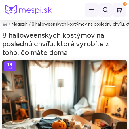
0
Magazín
8 halloweenskych kostýmov na poslednú chvíľu, 
Hľadať
8 halloweenskych kostýmov na
poslednú chvíľu, ktoré vyrobíte z
toho, čo máte doma
19
okt