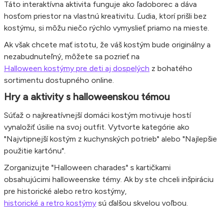
Táto interaktívna aktivita funguje ako ľadoborec a dáva
hosťom priestor na vlastnú kreativitu. Ľudia, ktorí prišli bez
kostýmu, si môžu niečo rýchlo vymyslieť priamo na mieste.
Ak však chcete mať istotu, že váš kostým bude originálny a
nezabudnuteľný, môžete sa pozrieť na
Halloween kostýmy pre deti aj dospelých
z bohatého
sortimentu dostupného online.
Hry a aktivity s halloweenskou témou
Súťaž o najkreatívnejší domáci kostým motivuje hostí
vynaložiť úsilie na svoj outfit. Vytvorte kategórie ako
"Najvtipnejší kostým z kuchynských potrieb" alebo "Najlepšie
použitie kartónu".
Zorganizujte "Halloween charades" s kartičkami
obsahujúcimi halloweenske témy. Ak by ste chceli inšpiráciu
pre historické alebo retro kostýmy,
historické a retro kostýmy
sú ďalšou skvelou voľbou.