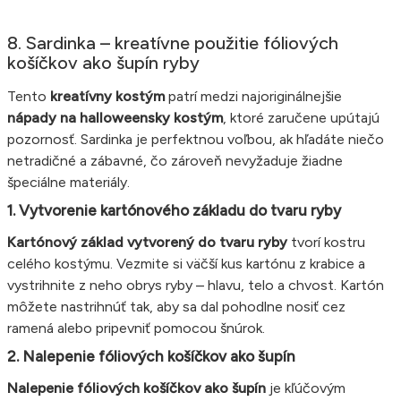
8. Sardinka – kreatívne použitie fóliových
košíčkov ako šupín ryby
Tento
kreatívny kostým
patrí medzi najoriginálnejšie
nápady na halloweensky kostým
, ktoré zaručene upútajú
pozornosť. Sardinka je perfektnou voľbou, ak hľadáte niečo
netradičné a zábavné, čo zároveň nevyžaduje žiadne
špeciálne materiály.
1. Vytvorenie kartónového základu do tvaru ryby
Kartónový základ vytvorený do tvaru ryby
tvorí kostru
celého kostýmu. Vezmite si väčší kus kartónu z krabice a
vystrihnite z neho obrys ryby – hlavu, telo a chvost. Kartón
môžete nastrihnúť tak, aby sa dal pohodlne nosiť cez
ramená alebo pripevniť pomocou šnúrok.
2. Nalepenie fóliových košíčkov ako šupín
Nalepenie fóliových košíčkov ako šupín
je kľúčovým