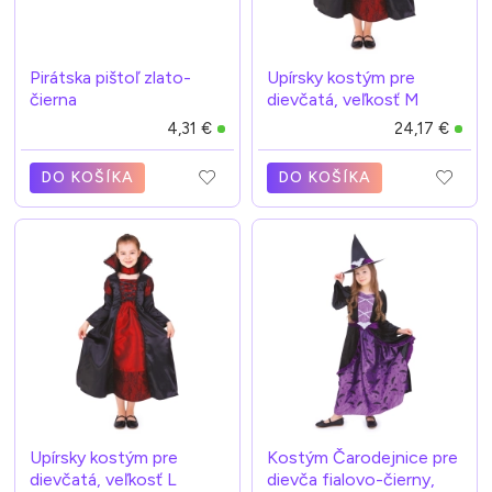
Pirátska pištoľ zlato-
Upírsky kostým pre
čierna
dievčatá, veľkosť M
4,31 €
24,17 €
DO KOŠÍKA
DO KOŠÍKA
Upírsky kostým pre
Kostým Čarodejnice pre
dievčatá, veľkosť L
dievča fialovo-čierny,