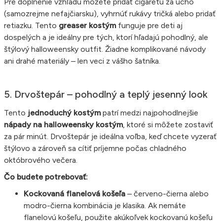
Pre doplnenie vzhľadu môžete pridať cigaretu za ucho
(samozrejme nefajčiarsku), vyhrnúť rukávy tričká alebo pridať
retiazku. Tento
greaser kostým
funguje pre deti aj
dospelých a je ideálny pre tých, ktorí hľadajú pohodlný, ale
štýlový halloweensky outfit. Žiadne komplikované návody
ani drahé materiály – len veci z vášho šatníka.
5. Drvoštepár – pohodlný a teplý jesenný look
Tento
jednoduchý kostým
patrí medzi najpohodlnejšie
nápady na halloweensky kostým
, ktoré si môžete zostaviť
za pár minút. Drvoštepár je ideálna voľba, keď chcete vyzerať
štýlovo a zároveň sa cítiť príjemne počas chladného
októbrového večera.
Čo budete potrebovať:
Kockovaná flanelová košeľa
– červeno-čierna alebo
modro-čierna kombinácia je klasika. Ak nemáte
flanelovú košeľu, použite akúkoľvek kockovanú košeľu