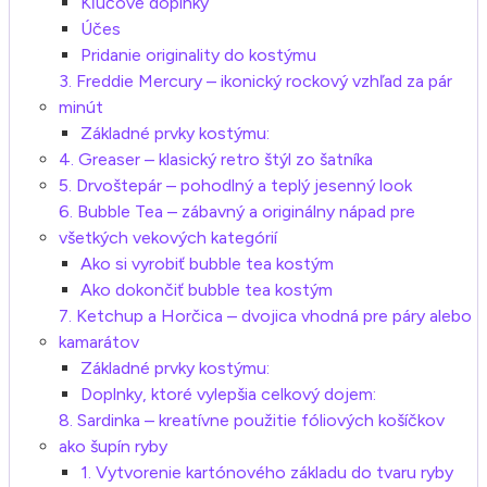
Kľúčové doplnky
Účes
Pridanie originality do kostýmu
3. Freddie Mercury – ikonický rockový vzhľad za pár
minút
Základné prvky kostýmu:
4. Greaser – klasický retro štýl zo šatníka
5. Drvoštepár – pohodlný a teplý jesenný look
6. Bubble Tea – zábavný a originálny nápad pre
všetkých vekových kategórií
Ako si vyrobiť bubble tea kostým
Ako dokončiť bubble tea kostým
7. Ketchup a Horčica – dvojica vhodná pre páry alebo
kamarátov
Základné prvky kostýmu:
Doplnky, ktoré vylepšia celkový dojem:
8. Sardinka – kreatívne použitie fóliových košíčkov
ako šupín ryby
1. Vytvorenie kartónového základu do tvaru ryby