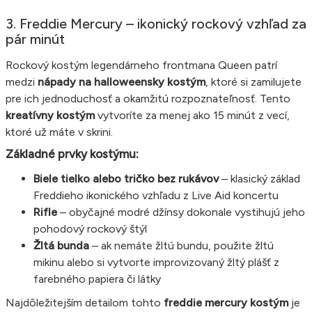
3. Freddie Mercury – ikonický rockový vzhľad za
pár minút
Rockový kostým legendárneho frontmana Queen patrí
medzi
nápady na halloweensky kostým
, ktoré si zamilujete
pre ich jednoduchosť a okamžitú rozpoznateľnosť. Tento
kreatívny kostým
vytvoríte za menej ako 15 minút z vecí,
ktoré už máte v skrini.
Základné prvky kostýmu:
Biele tielko alebo tričko bez rukávov
– klasický základ
Freddieho ikonického vzhľadu z Live Aid koncertu
Rifle
– obyčajné modré džínsy dokonale vystihujú jeho
pohodový rockový štýl
Žltá bunda
– ak nemáte žltú bundu, použite žltú
mikinu alebo si vytvorte improvizovaný žltý plášť z
farebného papiera či látky
Najdôležitejším detailom tohto
freddie mercury kostým
je