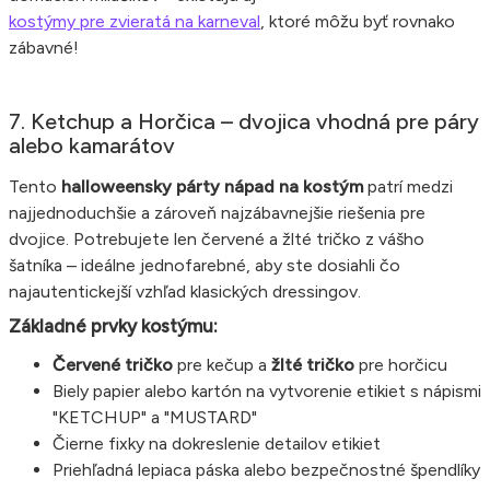
kostýmy pre zvieratá na karneval
, ktoré môžu byť rovnako
zábavné!
7. Ketchup a Horčica – dvojica vhodná pre páry
alebo kamarátov
Tento
halloweensky párty nápad na kostým
patrí medzi
najjednoduchšie a zároveň najzábavnejšie riešenia pre
dvojice. Potrebujete len červené a žlté tričko z vášho
šatníka – ideálne jednofarebné, aby ste dosiahli čo
najautentickejší vzhľad klasických dressingov.
Základné prvky kostýmu:
Červené tričko
pre kečup a
žlté tričko
pre horčicu
Biely papier alebo kartón na vytvorenie etikiet s nápismi
"KETCHUP" a "MUSTARD"
Čierne fixky na dokreslenie detailov etikiet
Priehľadná lepiaca páska alebo bezpečnostné špendlíky