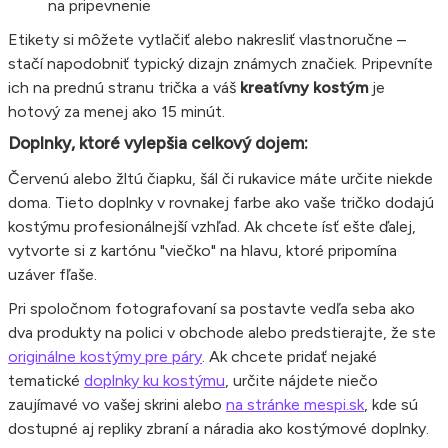
na pripevnenie
Etikety si môžete vytlačiť alebo nakresliť vlastnoručne –
stačí napodobniť typický dizajn známych značiek. Pripevníte
ich na prednú stranu trička a váš
kreatívny kostým
je
hotový za menej ako 15 minút.
Doplnky, ktoré vylepšia celkový dojem:
Červenú alebo žltú čiapku, šál či rukavice máte určite niekde
doma. Tieto doplnky v rovnakej farbe ako vaše tričko dodajú
kostýmu profesionálnejší vzhľad. Ak chcete ísť ešte ďalej,
vytvorte si z kartónu "viečko" na hlavu, ktoré pripomína
uzáver fľaše.
Pri spoločnom fotografovaní sa postavte vedľa seba ako
dva produkty na polici v obchode alebo predstierajte, že ste
originálne kostýmy pre páry
. Ak chcete pridať nejaké
tematické
doplnky ku kostýmu
, určite nájdete niečo
zaujímavé vo vašej skrini alebo
na stránke mespi.sk
, kde sú
dostupné aj repliky zbraní a náradia ako kostýmové doplnky.