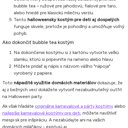
bubble tea – ružové pre jahodovú, fialové pre taro,
alebo hnedé pre klasickú mliečnu verziu.
Tento
halloweensky kostým pre deti aj dospelých
funguje skvele, pretože je pohodlný a umožňuje voľný
pohyb.
Ako dokončiť bubble tea kostým
Na dokončenie kostýmu si z kartónu vytvorte veľkú
slamku, ktorú si pripevníte na rameno alebo hlavu.
Môžete pridať aj nápis s názvom vášho "nápoja"
vyrobený z papiera.
Toto
nápadité využitie domácich materiálov
dokazuje, že
aj z bežných vecí dokážete vytvoriť nezabudnuteľný outfit
na Halloween party.
Ak však hľadáte
originálne karnevalové a párty kostýmy
alebo
najlepšie karnevalové kostýmy pre deti
, môžete navštíviť
mespi.sk pre inšpiráciu. A nezabúdajte ani na vašich
domácich miláčikov - existujú aj