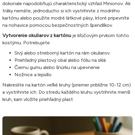
dokonale napodobňujú charakteristický vzhľad Minionov. Ak
tráky nemáte, jednoducho si ich vystrihnite z modrého
kartónu alebo použite modré látkové pásy, ktoré pripevníte
na nohavice pomocou bezpečnostných špendlíkov.
Vytvorenie okuliarov z kartónu
je kľúčovým prvkom tohto
kostýmu. Potrebujete:
Sivý alebo strieborný kartón na rám okuliarov
Priehľadný plastový obal alebo fóliu na sklá
Čiernu gumu alebo šnúrku na upevnenie
Nožnice a lepidlo
Nakreslite na kartón veľké kruhy (priemer približne 10-12 cm)
a vystrihnite ich. Do stredu každého kruhu vystrihnite menší
kruh, kam vložíte priehľadný plast.