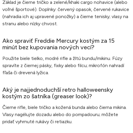
Základ je čierne tričko a zelené/khaki cargo nohavice (alebo
voľné športové). Doplnky: červený opasok, červené rukavice
(nahradia ich aj upravené ponožky) a čierne tenisky; vlasy na
stranu alebo nízky chvost.
Ako spraviť Freddie Mercury kostým za 15
minút bez kupovania nových vecí?
Použite biele tielko, modré rifle a žltú bundu/mikinu. Fúzy
spravíte z čiernej pásky, fixky alebo filcu; mikrofón nahradí
fľaša či drevená lyžica.
Aký je najjednoduchší retro halloweensky
kostým zo šatníka (greaser look)?
Čierne rifle, biele tričko a kožená bunda alebo čierna mikina.
Vlasy nagélujte dozadu alebo do pompadouru; môžete
pridať vyhrnuté rukávy či retiazku.