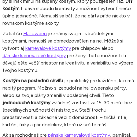
by si inak minul na kúpený kostým, ktorý použiješ len raz.
DIY
kostým
ti dáva slobodu kreativity a možnosť vytvoriť niečo
úplne jedinečné. Nemusíš sa báť, že na párty príde niekto v
rovnakom kostýme ako ty.
Zatiaľ čo
Halloween
je známy svojimi strašidelnými
kostýmami, nemusíš sa obmedzovať len na ne. Môžeš si
vytvoriť aj
karnevalové kostýmy
pre chlapcov alebo
dámske karnevalové kostýmy
pre ženy. Tieto možnosti ti
dávajú ešte väčší priestor na kreativitu a variabilitu vo výbere
tvojho kostýmu.
Kostým na poslednú chvíľu
je praktický pre každého, kto má
nabitý program. Možno si zabudol na halloweensku párty,
alebo sa tvoje plány zmenili v poslednej chvíli. Tieto
jednoduché kostýmy
zvládneš zostaviť za 15-30 minút bez
špeciálnych zručností či nástrojov. Stačí trochu
predstavivosti a základné veci z domácnosti – tričká, rifle,
kartón, fixky a pár doplnkov, ktoré už určite máš.
Ak sa rozhodneš pre
pánske karnevalové kostýmy
, pamätaj,