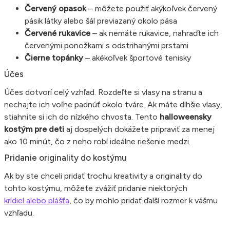
Červený opasok
– môžete použiť akýkoľvek červený
pásik látky alebo šál previazaný okolo pása
Červené rukavice
– ak nemáte rukavice, nahraďte ich
červenými ponožkami s odstrihanými prstami
Čierne topánky
– akékoľvek športové tenisky
Účes
Účes dotvorí celý vzhľad. Rozdeľte si vlasy na stranu a
nechajte ich voľne padnúť okolo tváre. Ak máte dlhšie vlasy,
stiahnite si ich do nízkého chvosta. Tento
halloweensky
kostým pre deti
aj dospelých dokážete pripraviť za menej
ako 10 minút, čo z neho robí ideálne riešenie medzi.
Pridanie originality do kostýmu
Ak by ste chceli pridať trochu kreativity a originality do
tohto kostýmu, môžete zvážiť pridanie niektorých
krídiel alebo plášťa
, čo by mohlo pridať ďalší rozmer k vášmu
vzhľadu.