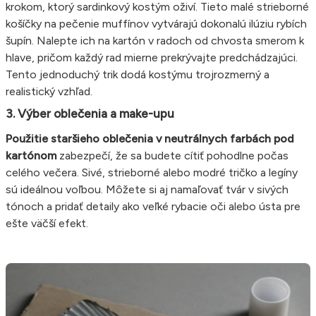
krokom, ktorý sardinkový kostým oživí. Tieto malé strieborné
košíčky na pečenie muffínov vytvárajú dokonalú ilúziu rybích
šupín. Nalepte ich na kartón v radoch od chvosta smerom k
hlave, pričom každý rad mierne prekrývajte predchádzajúci.
Tento jednoduchý trik dodá kostýmu trojrozmerný a
realistický vzhľad.
3. Výber oblečenia a make-upu
Použitie staršieho oblečenia v neutrálnych farbách pod
kartónom
zabezpečí, že sa budete cítiť pohodlne počas
celého večera. Sivé, strieborné alebo modré tričko a legíny
sú ideálnou voľbou. Môžete si aj namaľovať tvár v sivých
tónoch a pridať detaily ako veľké rybacie oči alebo ústa pre
ešte väčší efekt.