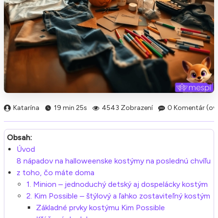
Katarína
19 min 25s
4543 Zobrazení
0 Komentár (ov
Obsah:
Úvod
8 nápadov na halloweenske kostýmy na poslednú chvíľu
z toho, čo máte doma
1. Minion – jednoduchý detský aj dospelácky kostým
2. Kim Possible – štýlový a ľahko zostaviteľný kostým
Základné prvky kostýmu Kim Possible