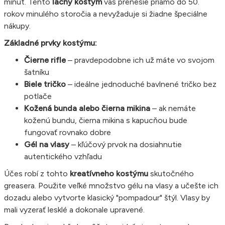
minút. Tento
lacný kostým
vás prenesie priamo do 50.
rokov minulého storočia a nevyžaduje si žiadne špeciálne
nákupy.
Základné prvky kostýmu:
Čierne rifle
– pravdepodobne ich už máte vo svojom
šatníku
Biele tričko
– ideálne jednoduché bavlnené tričko bez
potlače
Kožená bunda alebo čierna mikina
– ak nemáte
koženú bundu, čierna mikina s kapucňou bude
fungovať rovnako dobre
Gél na vlasy
– kľúčový prvok na dosiahnutie
autentického vzhľadu
Účes robí z tohto
kreatívneho kostýmu
skutočného
greasera. Použite veľké množstvo gélu na vlasy a učešte ich
dozadu alebo vytvorte klasický "pompadour" štýl. Vlasy by
mali vyzerať lesklé a dokonale upravené.