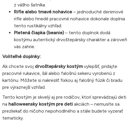
z vášho šatníka.
Rifle alebo tmavé nohavice
– jednoduché denimové
rifle alebo hnedé pracovné nohavice dokonale doplnia
tento rustikálny vzhľad.
Pletená čiapka (beanie)
– tento doplnok dodá
kostýmu autentický drvoštepársky charakter a zároveň
vás zahrie.
Voliteľné doplnky:
Ak chcete svoj
drvoštepársky kostým
vylepšiť, pridajte
pracovné rukavice, šál alebo falošnú sekeru vyrobenú z
kartónu. Môžete si nakresliť fixkou aj falošný fúzik či bradu
pre výraznejší vzhľad.
Tento kostým je skvelý aj pre rodičov, ktorí sprevádzajú deti
na
halloweensky kostým pre deti
akciách – nemusíte sa
prezliekať do ničoho nepohodlného a stále budete vyzerať
tematicky.