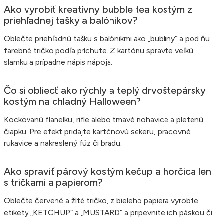
Ako vyrobiť kreatívny bubble tea kostým z
priehľadnej tašky a balónikov?
Oblečte priehľadnú tašku s balónikmi ako „bubliny“ a pod ňu
farebné tričko podľa príchute. Z kartónu spravte veľkú
slamku a prípadne nápis nápoja.
Čo si obliecť ako rýchly a teplý drvoštepársky
kostým na chladný Halloween?
Kockovanú flanelku, rifle alebo tmavé nohavice a pletenú
čiapku. Pre efekt pridajte kartónovú sekeru, pracovné
rukavice a nakreslený fúz či bradu.
Ako spraviť párový kostým kečup a horčica len
s tričkami a papierom?
Oblečte červené a žlté tričko, z bieleho papiera vyrobte
etikety „KETCHUP“ a „MUSTARD“ a pripevnite ich páskou či