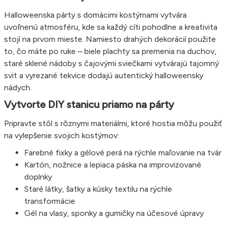
Halloweenska párty s domácimi kostýmami vytvára
uvoľnenú atmosféru, kde sa každý cíti pohodlne a kreativita
stojí na prvom mieste. Namiesto drahých dekorácií použite
to, čo máte po ruke – biele plachty sa premenia na duchov,
staré sklené nádoby s čajovými sviečkami vytvárajú tajomný
svit a vyrezané tekvice dodajú autentický halloweensky
nádych.
Vytvorte DIY stanicu priamo na párty
Pripravte stôl s rôznymi materiálmi, ktoré hostia môžu použiť
na vylepšenie svojich kostýmov:
Farebné fixky a gélové perá na rýchle maľovanie na tvár
Kartón, nožnice a lepiaca páska na improvizované
doplnky
Staré látky, šatky a kúsky textilu na rýchle
transformácie
Gél na vlasy, sponky a gumičky na účesové úpravy