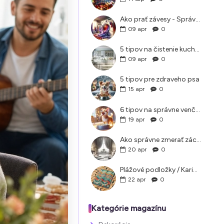
Ako prať závesy - Správne pranie a údržba záclon doma
09
apr
0
5 tipov na čistenie kuchyne, ktoré vám pomôžu
09
apr
0
5 tipov pre zdraveho psa
15
apr
0
6 tipov na správne venčenie psa v letných horúčavách
19
apr
0
Ako správne zmerať záclony a závesy?
20
apr
0
Plážové podložky / Karimatky na pláž ako si vybrať
22
apr
0
Kategórie magazínu