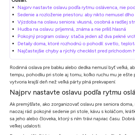
Obsah:
Najprv nastavte oslavu podľa rytmu oslávenca, nie pod
Sedenie a rozloženie priestoru: aby nikto nemusel dlho
Výzdoba na oslavu seniora: vkusná, osobná a radšej st
Hudba na oslavu: príjemná, známa a nie príliš hlasná
Pokojný program oslavy: stačia jeden až dva pekné vrc
Detaily doma, ktoré rozhodnú o pohodlí: svetlo, teplo
Najčastejšie chyby a rýchly checklist pred príchodom 
Rodinná oslava pre babku alebo dedka nemusí byť veľká, aby
tempu, pohodliu pri stole aj tomu, koľko ruchu mu je ešte
vytvoria krajší deň než veľká párty plná prekvapení.
Najprv nastavte oslavu podľa rytmu osl
Ak premýšľate, ako zorganizovať oslavu pre seniora doma,
naozaj rád: pokojné sedenie pri stole, kávu s koláčom, krátk
sa jeho alebo človeka, ktorý s ním trávi najviac času. Dobrá
veľkej udalosti.