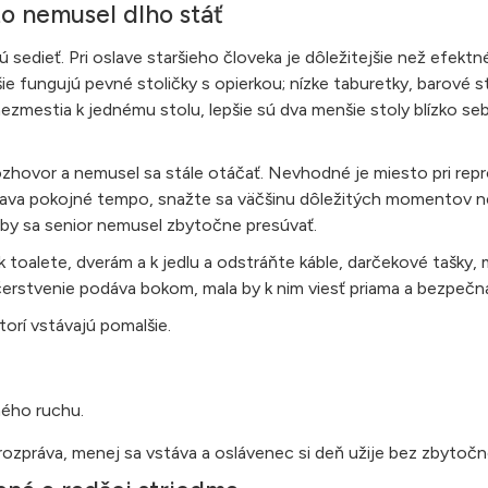
to nemusel dlho stáť
dú sedieť. Pri oslave staršieho človeka je dôležitejšie než efektn
ie fungujú pevné stoličky s opierkou; nízke taburetky, barové st
nezmestia k jednému stolu, lepšie sú dva menšie stoly blízko se
rozhovor a nemusel sa stále otáčať. Nevhodné je miesto pri rep
slava pokojné tempo, snažte sa väčšinu dôležitých momentov n
 aby sa senior nemusel zbytočne presúvať.
toalete, dverám a k jedlu a odstráňte káble, darčekové tašky, m
bčerstvenie podáva bokom, mala by k nim viesť priama a bezpečn
torí vstávajú pomalšie.
ného ruchu.
 rozpráva, menej sa vstáva a oslávenec si deň užije bez zbytočn