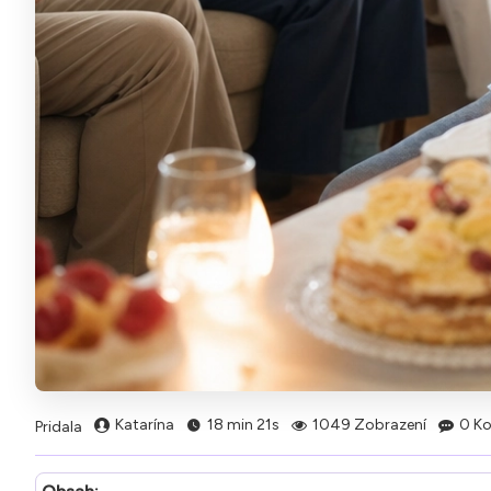
Katarína
18 min 21s
1049 Zobrazení
0 Ko
Pridala