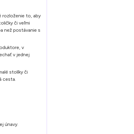
é rozloženie to, aby
oličky či veľmi
ba než postávanie s
roduktore, v
echať v jednej
alé stolíky či
á cesta.
ej únavy.