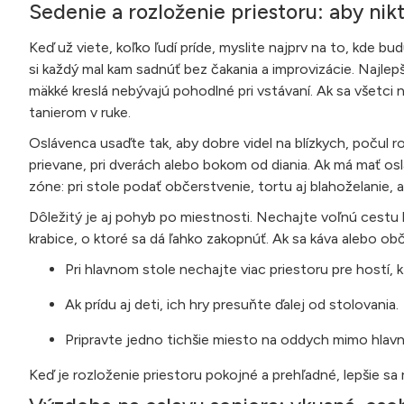
Sedenie a rozloženie priestoru: aby nik
Keď už viete, koľko ľudí príde, myslite najprv na to, kde bu
si každý mal kam sadnúť bez čakania a improvizácie. Najlepš
mäkké kreslá nebývajú pohodlné pri vstávaní. Ak sa všetci 
tanierom v ruke.
Oslávenca usaďte tak, aby dobre videl na blízkych, počul 
prievane, pri dverách alebo bokom od diania. Ak má mať o
zóne: pri stole podať občerstvenie, tortu aj blahoželanie,
Dôležitý je aj pohyb po miestnosti. Nechajte voľnú cestu k 
krabice, o ktoré sa dá ľahko zakopnúť. Ak sa káva alebo o
Pri hlavnom stole nechajte viac priestoru pre hostí, k
Ak prídu aj deti, ich hry presuňte ďalej od stolovania.
Pripravte jedno tichšie miesto na oddych mimo hlav
Keď je rozloženie priestoru pokojné a prehľadné, lepšie sa