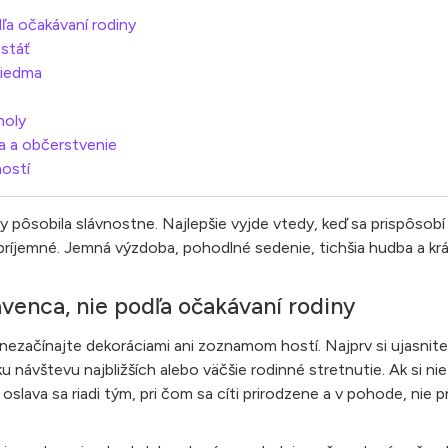
ľa očakávaní rodiny
 stáť
riedma
holy
ta a občerstvenie
hostí
 pôsobila slávnostne. Najlepšie vyjde vtedy, keď sa prispôsobí
 príjemné. Jemná výzdoba, pohodlné sedenie, tichšia hudba a k
ávenca, nie podľa očakávaní rodiny
 nezačínajte dekoráciami ani zoznamom hostí. Najprv si ujasnit
u návštevu najbližších alebo väčšie rodinné stretnutie. Ak si nie 
 oslava sa riadi tým, pri čom sa cíti prirodzene a v pohode, nie 