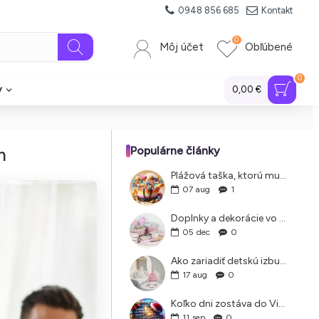
0948 856 685
Kontakt
0
Môj účet
Obľúbené
0
y
0,00 €
m
Populárne články
Plážová taška, ktorú musíte mať. Príručka pre rodiny s deťmi
07
aug
1
Doplnky a dekorácie vo Vintage štýle
05
dec
0
Ako zariadiť detskú izbu, ktorá je nadčasová a rastie s vaším dieťaťom
17
aug
0
Koľko dni zostáva do Vianoc
11
sep
0