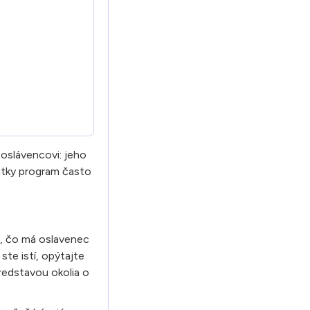
 oslávencovi: jeho
rátky program často
e, čo má oslavenec
ste istí, opýtajte
predstavou okolia o