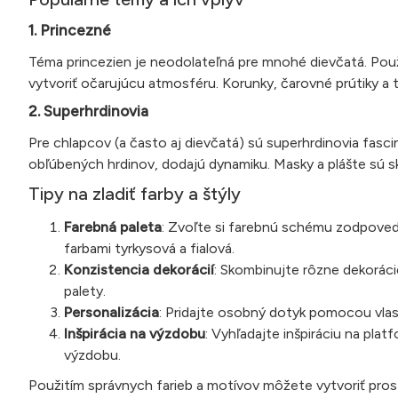
1. Princezné
Téma princezien je neodolateľná pre mnohé dievčatá. Použi
vytvoriť očarujúcu atmosféru. Korunky, čarovné prútiky a
2. Superhrdinovia
Pre chlapcov (a často aj dievčatá) sú superhrdinovia fasc
obľúbených hrdinov, dodajú dynamiku. Masky a plášte sú s
Tipy na zladiť farby a štýly
Farebná paleta
: Zvoľte si farebnú schému zodpoved
farbami tyrkysová a fialová.
Konzistencia dekorácií
: Skombinujte rôzne dekorácie
palety.
Personalizácia
: Pridajte osobný dotyk pomocou vla
Inšpirácia na výzdobu
: Vyhľadajte inšpiráciu na pl
výzdobu.
Použitím správnych farieb a motívov môžete vytvoriť pros