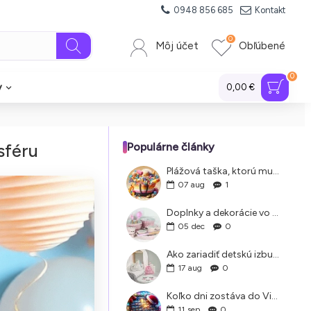
0948 856 685
Kontakt
0
Môj účet
Obľúbené
0
y
0,00 €
sféru
Populárne články
Plážová taška, ktorú musíte mať. Príručka pre rodiny s deťmi
07
aug
1
Doplnky a dekorácie vo Vintage štýle
05
dec
0
Ako zariadiť detskú izbu, ktorá je nadčasová a rastie s vaším dieťaťom
17
aug
0
Koľko dni zostáva do Vianoc
11
sep
0