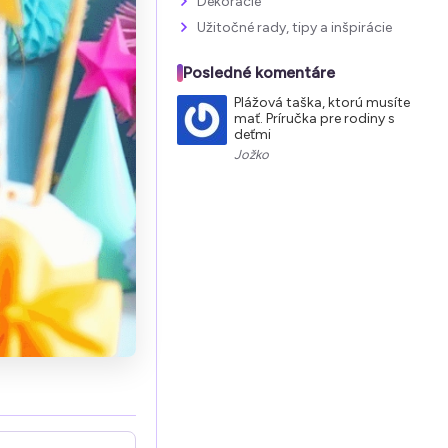
Dekorácie
Užitočné rady, tipy a inšpirácie
Posledné komentáre
Plážová taška, ktorú musíte
mať. Príručka pre rodiny s
deťmi
Jožko