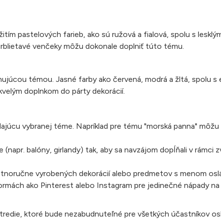
tím pastelových farieb, ako sú ružová a fialová, spolu s lesklý
 trblietavé venčeky môžu dokonale doplniť túto tému.
inujúcou témou. Jasné farby ako červená, modrá a žltá, spolu 
kvelým doplnkom do párty dekorácií.
ajúcu vybranej téme. Napríklad pre tému "morská panna" môžu
 (napr. balóny, girlandy) tak, aby sa navzájom dopĺňali v rámci 
stnoručne vyrobených dekorácií alebo predmetov s menom osl
atformách ako Pinterest alebo Instagram pre jedinečné nápady n
tredie, ktoré bude nezabudnuteľné pre všetkých účastníkov osl