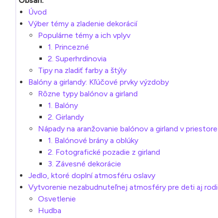
Obsah:
Úvod
Výber témy a zladenie dekorácií
Populárne témy a ich vplyv
1. Princezné
2. Superhrdinovia
Tipy na zladiť farby a štýly
Balóny a girlandy: Kľúčové prvky výzdoby
Rôzne typy balónov a girland
1. Balóny
2. Girlandy
Nápady na aranžovanie balónov a girland v priestore
1. Balónové brány a oblúky
2. Fotografické pozadie z girland
3. Závesné dekorácie
Jedlo, ktoré doplní atmosféru oslavy
Vytvorenie nezabudnuteľnej atmosféry pre deti aj rod
Osvetlenie
Hudba