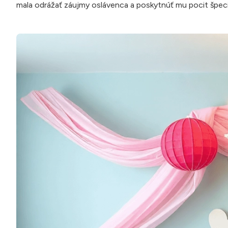
mala odrážať záujmy oslávenca a poskytnúť mu pocit špeciá