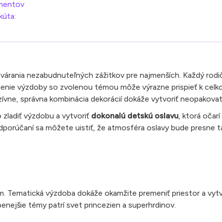
omentov
kúta:
várania nezabudnuteľných zážitkov pre najmenších. Každý rodič
ladenie výzdoby so zvolenou témou môže výrazne prispieť k cel
enzívne, správna kombinácia dekorácií dokáže vytvoriť neopakova
o zladiť výzdobu a vytvoriť
dokonalú detskú oslavu
, ktorá očarí 
orúčaní sa môžete uistiť, že atmosféra oslavy bude presne tak
om. Tematická výzdoba dokáže okamžite premeniť priestor a vyt
benejšie témy patrí svet princezien a superhrdinov.