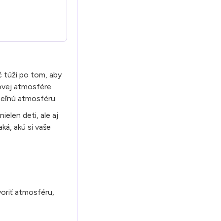
 túži po tom, aby
kovej atmosfére
teľnú atmosféru.
nielen deti, ale aj
á, akú si vaše
voriť atmosféru,