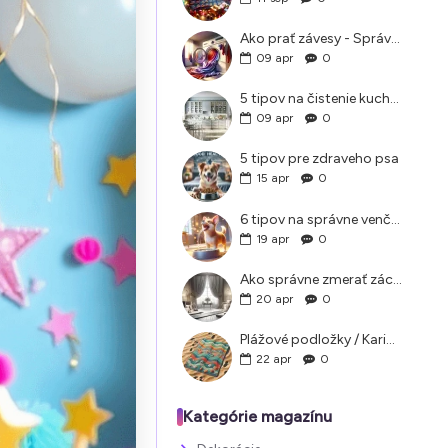
Ako prať závesy - Správne pranie a údržba záclon doma
09
apr
0
5 tipov na čistenie kuchyne, ktoré vám pomôžu
09
apr
0
5 tipov pre zdraveho psa
15
apr
0
6 tipov na správne venčenie psa v letných horúčavách
19
apr
0
Ako správne zmerať záclony a závesy?
20
apr
0
Plážové podložky / Karimatky na pláž ako si vybrať
22
apr
0
Kategórie magazínu