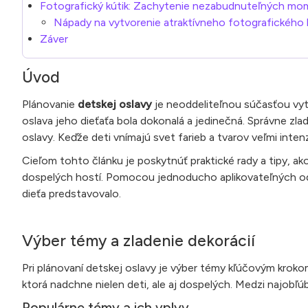
Fotografický kútik: Zachytenie nezabudnuteľných m
Nápady na vytvorenie atraktívneho fotografického 
Záver
Úvod
Plánovanie
detskej oslavy
je neoddeliteľnou súčasťou vyt
oslava jeho dieťaťa bola dokonalá a jedinečná. Správne z
oslavy. Keďže deti vnímajú svet farieb a tvarov veľmi int
Cieľom tohto článku je poskytnúť praktické rady a tipy, ak
dospelých hostí. Pomocou jednoducho aplikovateľných odp
dieťa predstavovalo.
Výber témy a zladenie dekorácií
Pri plánovaní detskej oslavy je výber témy kľúčovým krok
ktorá nadchne nielen deti, ale aj dospelých. Medzi najobľú
Populárne témy a ich vplyv