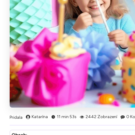
Katarína
11 min 53s
2442 Zobrazení
0 Ko
Pridala