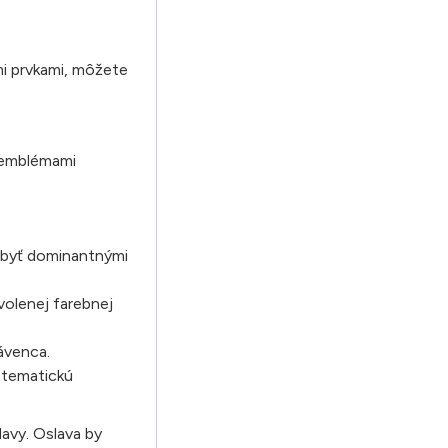
mi prvkami, môžete
s emblémami
 byť dominantnými
zvolenej farebnej
ávenca.
a tematickú
avy. Oslava by