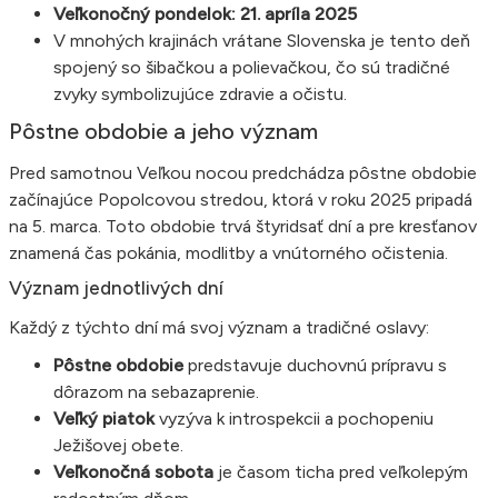
Veľkonočný pondelok: 21. apríla 2025
V mnohých krajinách vrátane Slovenska je tento deň
spojený so šibačkou a polievačkou, čo sú tradičné
zvyky symbolizujúce zdravie a očistu.
Pôstne obdobie a jeho význam
Pred samotnou Veľkou nocou predchádza pôstne obdobie
začínajúce Popolcovou stredou, ktorá v roku 2025 pripadá
na 5. marca. Toto obdobie trvá štyridsať dní a pre kresťanov
znamená čas pokánia, modlitby a vnútorného očistenia.
Význam jednotlivých dní
Každý z týchto dní má svoj význam a tradičné oslavy:
Pôstne obdobie
predstavuje duchovnú prípravu s
dôrazom na sebazaprenie.
Veľký piatok
vyzýva k introspekcii a pochopeniu
Ježišovej obete.
Veľkonočná sobota
je časom ticha pred veľkolepým