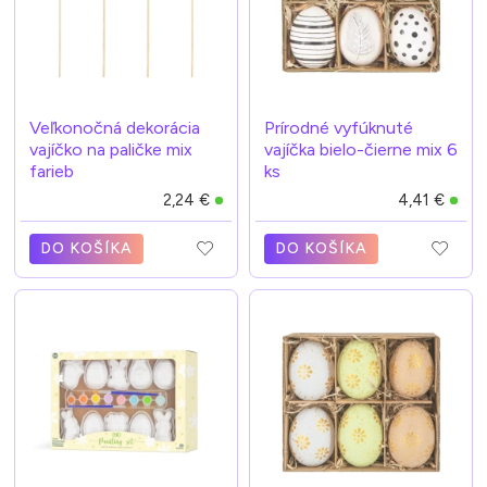
Veľkonočná dekorácia
Prírodné vyfúknuté
vajíčko na paličke mix
vajíčka bielo-čierne mix 6
farieb
ks
2,24 €
4,41 €
DO KOŠÍKA
DO KOŠÍKA