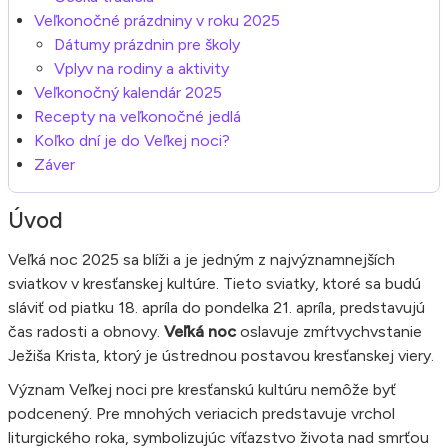
Veľkonočné prázdniny v roku 2025
Dátumy prázdnin pre školy
Vplyv na rodiny a aktivity
Veľkonočný kalendár 2025
Recepty na veľkonočné jedlá
Koľko dní je do Veľkej noci?
Záver
Úvod
Veľká noc 2025 sa blíži a je jedným z najvýznamnejších
sviatkov v kresťanskej kultúre. Tieto sviatky, ktoré sa budú
sláviť od piatku 18. apríla do pondelka 21. apríla, predstavujú
čas radosti a obnovy.
Veľká noc
oslavuje zmŕtvychvstanie
Ježiša Krista, ktorý je ústrednou postavou kresťanskej viery.
Význam Veľkej noci pre kresťanskú kultúru nemôže byť
podcenený. Pre mnohých veriacich predstavuje vrchol
liturgického roka, symbolizujúc víťazstvo života nad smrťou