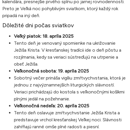
kalendára, presnejšie prvého splnu po jarnej rovnodennosti.
Preto je Veľká noc pohyblivým sviatkom, ktorý každý rok
pripadá na iný deň.
Dôležité dni počas sviatkov
Veľký piatok: 18. apríla 2025
Tento deň je venovaný spomienke na ukrižovanie
Ježiša Krista. V kresťanskej tradícii ide o deň pôstu a
rozjímania, kedy sa veriaci sústreďujú na utrpenie a
obeť Ježiša.
Veľkonočná sobota: 19. apríla 2025
Sobotný večer prináša vigíliu zmŕtvychvstania, ktorá je
jednou z najvýznamnejších liturgických slávností.
Veriaci prichádzajú do kostola s veľkonočnými košíkmi
plnými jedál na požehnanie.
Veľkonočná nedeľa: 20. apríla 2025
Tento deň oslavuje zmŕtvychvstanie Ježiša Krista a
predstavuje vrchol kresťanskej Veľkej noci. Slávnosti
zahŕňajú ranné omše plné radosti a piesní.