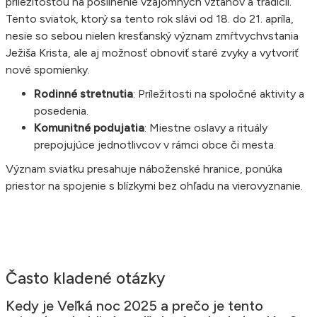
príležitosťou na posilnenie vzájomných vzťahov a tradícií.
Tento sviatok, ktorý sa tento rok slávi od 18. do 21. apríla,
nesie so sebou nielen kresťanský význam zmŕtvychvstania
Ježiša Krista, ale aj možnosť obnoviť staré zvyky a vytvoriť
nové spomienky.
Rodinné stretnutia
: Príležitosti na spoločné aktivity a
posedenia.
Komunitné podujatia
: Miestne oslavy a rituály
prepojujúce jednotlivcov v rámci obce či mesta.
Význam sviatku presahuje náboženské hranice, ponúka
priestor na spojenie s blízkymi bez ohľadu na vierovyznanie.
Často kladené otázky
Kedy je Veľká noc 2025 a prečo je tento