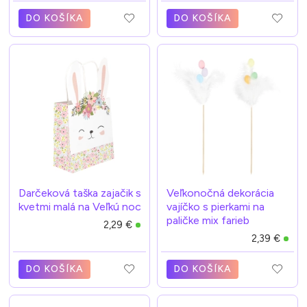
DO KOŠÍKA
DO KOŠÍKA
Darčeková taška zajačik s
Veľkonočná dekorácia
kvetmi malá na Veľkú noc
vajíčko s pierkami na
paličke mix farieb
2,29 €
2,39 €
DO KOŠÍKA
DO KOŠÍKA