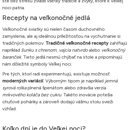
ste bez stresu zvládli všetky tradície a zvyky, ktoré k Veľkej
noci patria.
Recepty na veľkonočné jedlá
Veľkonočné sviatky sú nielen časom duchovného
zamyslenia, ale aj ideálnou príležitosťou na vychutnanie si
tradičných pokrmov.
Tradičné veľkonočné recepty
zahŕňajú
napríklad
šunku s chrenom
,
vajcia natvrdo
alebo
veľkonočný
baranček
. Tieto jedlá nesmú chýbať na stole a pripomínajú
nám dôležité symboly Veľkej noci.
Pre tých, ktorí radi experimentujú, existuje možnosť
moderných variácií
. Výborným tipom je napríklad
jemná
syrová rolka
plnená špenátom alebo zdravšia verzia
mrkvového koláča bez cukru
. Takéto inovácie potešia
chuťové poháriky a zároveň dodajú vášmu stolu svieži
vzhľad.
Koľko dní je do Veľkej noci?