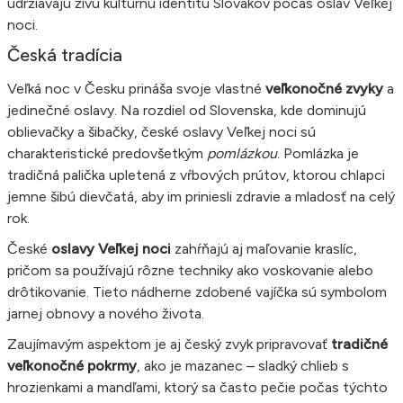
udržiavajú živú kultúrnu identitu Slovákov počas osláv Veľkej
noci.
Česká tradícia
Veľká noc v Česku prináša svoje vlastné
veľkonočné zvyky
a
jedinečné oslavy. Na rozdiel od Slovenska, kde dominujú
oblievačky a šibačky, české oslavy Veľkej noci sú
charakteristické predovšetkým
pomlázkou
. Pomlázka je
tradičná palička upletená z vŕbových prútov, ktorou chlapci
jemne šibú dievčatá, aby im priniesli zdravie a mladosť na celý
rok.
České
oslavy Veľkej noci
zahŕňajú aj maľovanie kraslíc,
pričom sa používajú rôzne techniky ako voskovanie alebo
drôtikovanie. Tieto nádherne zdobené vajíčka sú symbolom
jarnej obnovy a nového života.
Zaujímavým aspektom je aj český zvyk pripravovať
tradičné
veľkonočné pokrmy
, ako je mazanec – sladký chlieb s
hrozienkami a mandľami, ktorý sa často pečie počas týchto