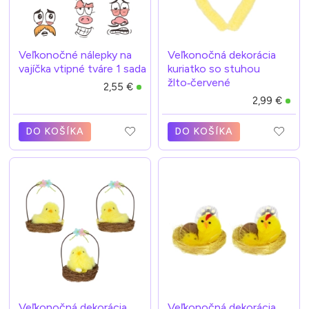
Veľkonočné nálepky na
Veľkonočná dekorácia
vajíčka vtipné tváre 1 sada
kuriatko so stuhou
žlto‑červené
2,55 €
2,99 €
DO KOŠÍKA
DO KOŠÍKA
Veľkonočná dekorácia
Veľkonočná dekorácia