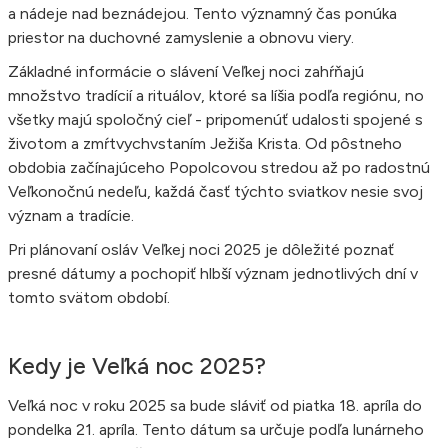
a nádeje nad beznádejou. Tento významný čas ponúka
priestor na duchovné zamyslenie a obnovu viery.
Základné informácie o slávení Veľkej noci zahŕňajú
množstvo tradícií a rituálov, ktoré sa líšia podľa regiónu, no
všetky majú spoločný cieľ - pripomenúť udalosti spojené s
životom a zmŕtvychvstaním Ježiša Krista. Od pôstneho
obdobia začínajúceho Popolcovou stredou až po radostnú
Veľkonočnú nedeľu, každá časť týchto sviatkov nesie svoj
význam a tradície.
Pri plánovaní osláv Veľkej noci 2025 je dôležité poznať
presné dátumy a pochopiť hlbší význam jednotlivých dní v
tomto svätom období.
Kedy je Veľká noc 2025?
Veľká noc v roku 2025 sa bude sláviť od piatka 18. apríla do
pondelka 21. apríla. Tento dátum sa určuje podľa lunárneho