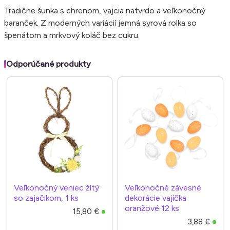
Tradične šunka s chrenom, vajcia natvrdo a veľkonočný
baranček. Z moderných variácií jemná syrová rolka so
špenátom a mrkvový koláč bez cukru.
Odporúčané produkty
Veľkonočný veniec žltý
Veľkonočné závesné
so zajačikom, 1 ks
dekorácie vajíčka
oranžové 12 ks
15,80 €
3,88 €