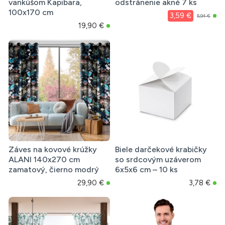
vankúšom Kapibara,
odstránenie akné 7 ks
100x170 cm
3,59 €
5,94 €
19,90 €
Záves na kovové krúžky
Biele darčekové krabičky
ALANI 140x270 cm
so srdcovým uzáverom
zamatový, čierno modrý
6x5x6 cm – 10 ks
29,90 €
3,78 €