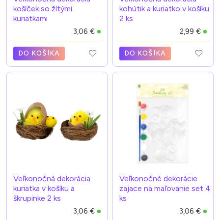
košíček so žltými
kohútik a kuriatko v košíku
kuriatkami
2 ks
3,06 €
2,99 €
DO KOŠÍKA
DO KOŠÍKA
Veľkonočná dekorácia
Veľkonočné dekorácie
kuriatka v košíku a
zajace na maľovanie set 4
škrupinke 2 ks
ks
3,06 €
3,06 €