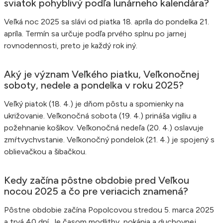
sviatok pohyblivý podľa lunárneho kalendára?
Veľká noc 2025 sa slávi od piatka 18. apríla do pondelka 21.
apríla. Termín sa určuje podľa prvého splnu po jarnej
rovnodennosti, preto je každý rok iný.
Aký je význam Veľkého piatku, Veľkonočnej
soboty, nedele a pondelka v roku 2025?
Veľký piatok (18. 4.) je dňom pôstu a spomienky na
ukrižovanie. Veľkonočná sobota (19. 4.) prináša vigíliu a
požehnanie košíkov. Veľkonočná nedeľa (20. 4.) oslavuje
zmŕtvychvstanie. Veľkonočný pondelok (21. 4.) je spojený s
oblievačkou a šibačkou.
Kedy začína pôstne obdobie pred Veľkou
nocou 2025 a čo pre veriacich znamená?
Pôstne obdobie začína Popolcovou stredou 5. marca 2025
a trvá 40 dní. Je časom modlitby, pokánia a duchovnej