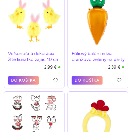
Veľkonočná dekorácia
Fóliový balón mrkva
žlté kuriatko zajac 10 cm
oranžovo zelený na párty
2,99 €
2,39 €
DO KOŠÍKA
DO KOŠÍKA