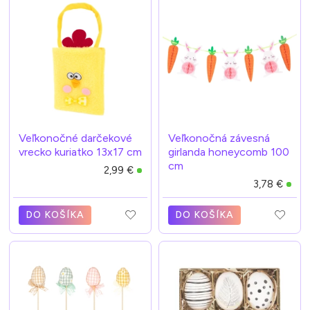
Veľkonočné darčekové
Veľkonočná závesná
vrecko kuriatko 13x17 cm
girlanda honeycomb 100
cm
2,99 €
3,78 €
DO KOŠÍKA
DO KOŠÍKA