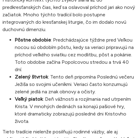
predkresťanských čias, keď sa oslavoval príchod jari ako nový
začiatok. Mnoho týchto tradícií bolo postupne
integrovaných do kresťanskej liturgie, čo im dodalo novú
duchovnú dimenziu.
Pôstne obdobie
: Predchádzajúce týždne pred Veľkou
nocou sú obdobím pôstu, kedy sa veriaci pripravujú na
príchod veľkého sviatku cez modlitbu, pôst a pokánie.
Toto obdobie začína Popolcovou stredou a trvá 40
dní.
Zelený štvrtok
: Tento deň pripomína Poslednú večeru
Ježiša so svojimi učeníkmi. Veriaci často konzumujú
zelené jedlá na znak obnovy a očisty.
Veľký piatok
: Deň vážnosti a rozjímania nad utrpením
Krista. V mnohých dedinách sa konajú pašiové hry,
ktoré dramaticky zobrazujú posledné dni Kristovho
života.
Tieto tradície nielenže posilňujú rodinné väzby, ale aj