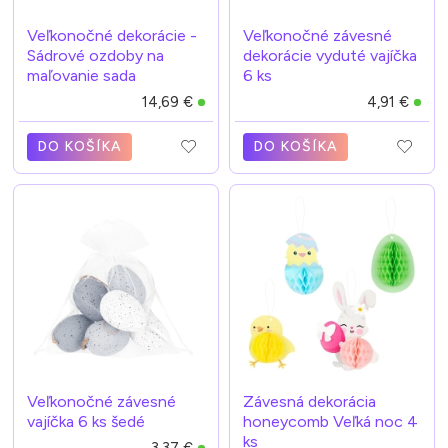
Veľkonočné dekorácie -
Veľkonočné závesné
Sádrové ozdoby na
dekorácie vyduté vajíčka
maľovanie sada
6 ks
14,69 €
4,91 €
DO KOŠÍKA
DO KOŠÍKA
Veľkonočné závesné
Závesná dekorácia
vajíčka 6 ks šedé
honeycomb Veľká noc 4
ks