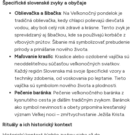
Špecifické slovenské zvyky a obyčaje
Oblievačka a šibačka
: Na Veľkonočný pondelok je
tradičná oblievačka, kedy chlapci polievajú dievčatá
vodou, aby boli celý rok zdravé a krásne. Tento zvyk je
sprevádzaný aj šibačkou, kde sa používajú korbáče z
vŕbových prútov. Šibanie má symbolizovať prebudenie
prírody a prinášanie nového života.
Maľovanie kraslíc
: Kraslice alebo ozdobené vajíčka sú
neoddeliteľnou súčasťou veľkonočných sviatkov.
Každý región Slovenska má svoje špecifické vzory a
techniky zdobenia, od voskovania po leptanie. Tieto
vajíčka sú symbolom nového života a plodnosti.
Pečenie baránka
: Pečenie veľkonočného baránka z
kysnutého cesta je ďalším tradičným zvykom. Baránok
ako symbol nevinnosti a obety pripomína kresťanský
význam Veľkej noci – zmŕtvychvstanie Ježiša Krista.
Rituály a ich historický kontext
Historický kontext týchto zvykov siaha až do