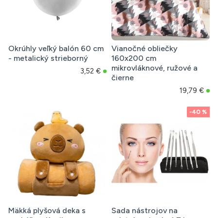
Okrúhly veľký balón 60 cm
Vianočné obliečky
- metalický strieborný
160x200 cm
mikrovláknové, ružové a
3,52 €
čierne
19,79 €
-40 %
Mäkká plyšová deka s
Sada nástrojov na