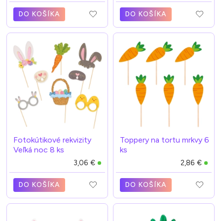
DO KOŠÍKA
DO KOŠÍKA
Fotokútikové rekvizity
Toppery na tortu mrkvy 6
Veľká noc 8 ks
ks
3,06 €
2,86 €
DO KOŠÍKA
DO KOŠÍKA