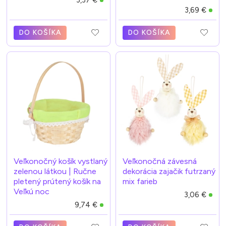
3,37 €
3,69 €
DO KOŠÍKA
DO KOŠÍKA
Veľkonočný košík vystlaný
Veľkonočná závesná
zelenou látkou | Ručne
dekorácia zajačik futrzaný
pletený prútený košík na
mix farieb
Veľkú noc
3,06 €
9,74 €