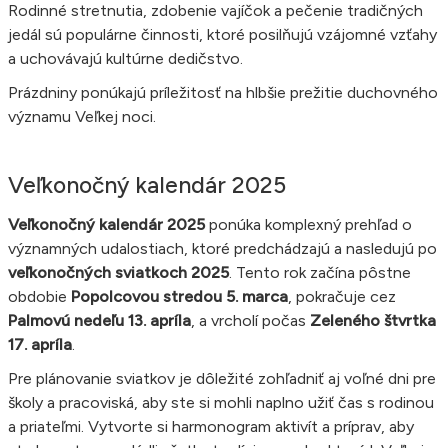
Rodinné stretnutia, zdobenie vajíčok a pečenie tradičných
jedál sú populárne činnosti, ktoré posilňujú vzájomné vzťahy
a uchovávajú kultúrne dedičstvo.
Prázdniny ponúkajú príležitosť na hlbšie prežitie duchovného
významu Veľkej noci.
Veľkonočný kalendár 2025
Veľkonočný kalendár 2025
ponúka komplexný prehľad o
významných udalostiach, ktoré predchádzajú a nasledujú po
veľkonočných sviatkoch 2025
. Tento rok začína pôstne
obdobie
Popolcovou stredou 5. marca
, pokračuje cez
Palmovú nedeľu 13. apríla
, a vrcholí počas
Zeleného štvrtka
17. apríla
.
Pre plánovanie sviatkov je dôležité zohľadniť aj voľné dni pre
školy a pracoviská, aby ste si mohli naplno užiť čas s rodinou
a priateľmi. Vytvorte si harmonogram aktivít a príprav, aby