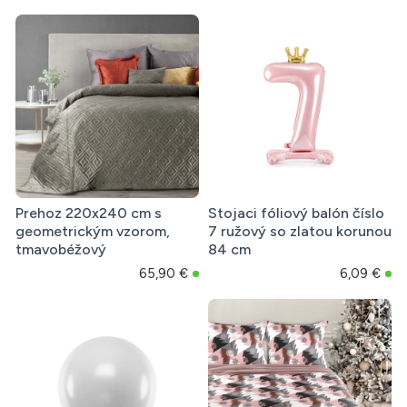
Prehoz 220x240 cm s
Stojaci fóliový balón číslo
geometrickým vzorom,
7 ružový so zlatou korunou
tmavobéžový
84 cm
65,90 €
6,09 €