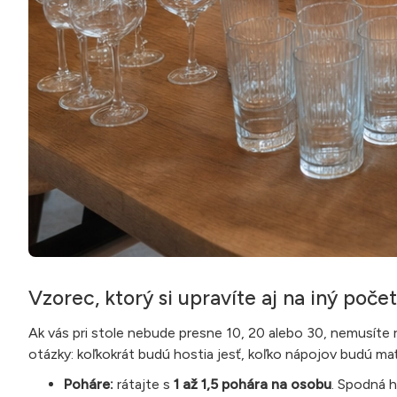
Vzorec, ktorý si upravíte aj na iný počet
Ak vás pri stole nebude presne 10, 20 alebo 30, nemusíte ro
otázky: koľkokrát budú hostia jesť, koľko nápojov budú mať n
Poháre:
rátajte s
1 až 1,5 pohára na osobu
. Spodná h