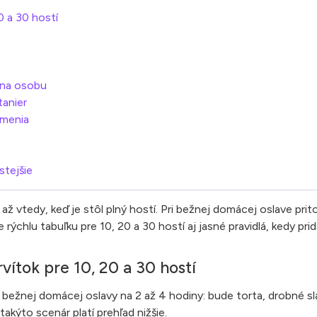
0 a 30 hostí
 na osobu
tanier
 menia
stejšie
až vtedy, keď je stôl plný hostí. Pri bežnej domácej oslave prit
chlu tabuľku pre 10, 20 a 30 hostí aj jasné pravidlá, kedy prida
vítok pre 10, 20 a 30 hostí
z bežnej domácej oslavy na 2 až 4 hodiny: bude torta, drobné s
akýto scenár platí prehľad nižšie.