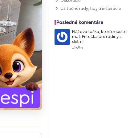
Dekorácie
Užitočné rady, tipy a inšpirácie
Posledné komentáre
Plážová taška, ktorú musíte
mať. Príručka pre rodiny s
deťmi
Jožko