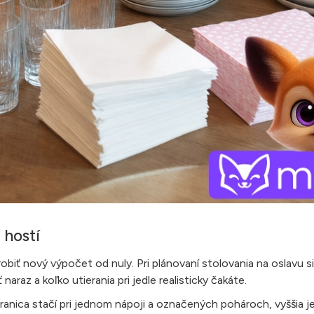
 hostí
biť nový výpočet od nuly. Pri plánovaní stolovania na oslavu si s
araz a koľko utierania pri jedle realisticky čakáte.
ranica stačí pri jednom nápoji a označených pohároch, vyššia je 