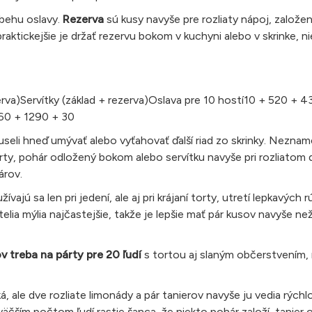
ebehu oslavy.
Rezerva
sú kusy navyše pre rozliaty nápoj, založen
praktickejšie je držať rezervu bokom v kuchyni alebo v skrinke, 
erva)Servítky (základ + rezerva)Oslava pre 10 hostí10 + 520 + 
60 + 1290 + 30
eli hneď umývať alebo vyťahovať ďalší riad zo skrinky. Neznam
rty, pohár odložený bokom alebo servítku navyše pri rozliatom 
árov.
ajú sa len pri jedení, ale aj pri krájaní torty, utretí lepkavých 
elia mýlia najčastejšie, takže je lepšie mať pár kusov navyše ne
v treba na párty pre 20 ľudí
s tortou aj slaným občerstvením,
, ale dve rozliate limonády a pár tanierov navyše ju vedia rýchlo
väčším počtom ľudí rastie šanca, že niekto pohár založí, tanier