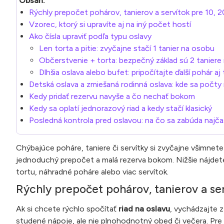
Obsah:
Rýchly prepočet pohárov, tanierov a servítok pre 10, 2
Vzorec, ktorý si upravíte aj na iný počet hostí
Ako čísla upraviť podľa typu oslavy
Len torta a pitie: zvyčajne stačí 1 tanier na osobu
Občerstvenie + torta: bezpečný základ sú 2 taniere
Dlhšia oslava alebo bufet: pripočítajte ďalší pohár aj 
Detská oslava a zmiešaná rodinná oslava: kde sa počty
Kedy pridať rezervu navyše a čo nechať bokom
Kedy sa oplatí jednorazový riad a kedy stačí klasický
Posledná kontrola pred oslavou: na čo sa zabúda najča
Chýbajúce poháre, taniere či servítky si zvyčajne všimnete 
jednoduchý prepočet a malá rezerva bokom. Nižšie nájdete rý
tortu, náhradné poháre alebo viac servítok.
Rýchly prepočet pohárov, tanierov a ser
Ak si chcete rýchlo spočítať
riad na oslavu
, vychádzajte 
studené nápoje, ale nie plnohodnotný obed či večera. Pre t