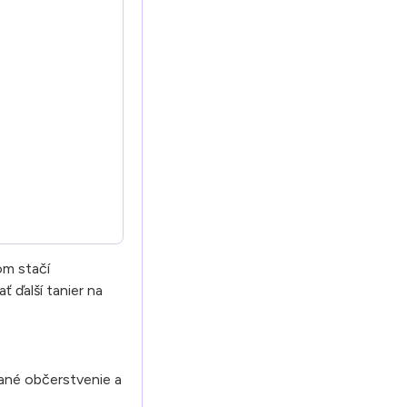
om stačí
ť ďalší tanier na
lané občerstvenie a