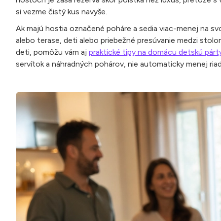
si vezme čistý kus navyše.
Ak majú hostia označené poháre a sedia viac-menej na svo
alebo terase, deti alebo priebežné presúvanie medzi stolom
deti, pomôžu vám aj
praktické tipy na domácu detskú párt
servítok a náhradných pohárov, nie automaticky menej riad