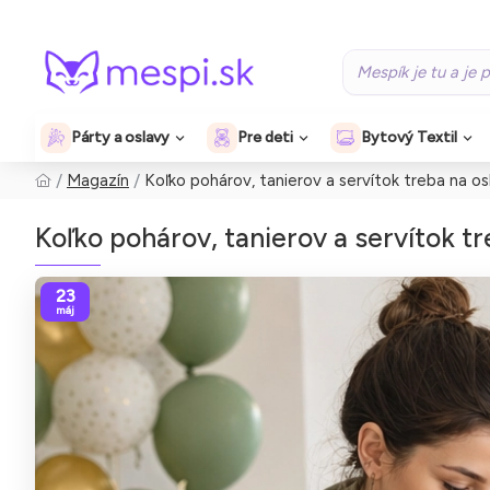
Párty a oslavy
Pre deti
Bytový Textil
Magazín
Koľko pohárov, tanierov a servítok treba na os
Koľko pohárov, tanierov a servítok tr
23
máj