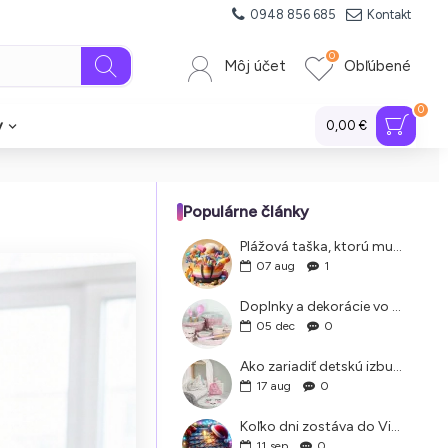
0948 856 685
Kontakt
0
Môj účet
Obľúbené
0
y
0,00 €
Populárne články
Plážová taška, ktorú musíte mať. Príručka pre rodiny s deťmi
07
aug
1
Doplnky a dekorácie vo Vintage štýle
05
dec
0
Ako zariadiť detskú izbu, ktorá je nadčasová a rastie s vaším dieťaťom
17
aug
0
Koľko dni zostáva do Vianoc
11
sep
0