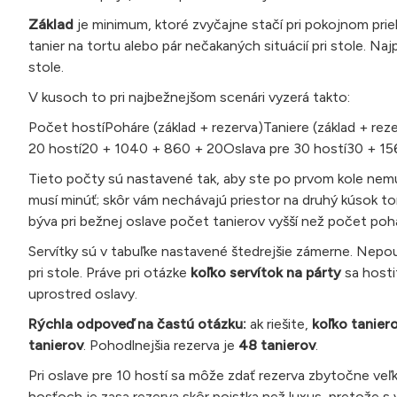
Základ
je minimum, ktoré zvyčajne stačí pri pokojnom pri
tanier na tortu alebo pár nečakaných situácií pri stole. Naj
stole.
V kusoch to pri najbežnejšom scenári vyzerá takto:
Počet hostíPoháre (základ + rezerva)Taniere (základ + rez
20 hostí20 + 1040 + 860 + 20Oslava pre 30 hostí30 + 15
Tieto počty sú nastavené tak, aby ste po prvom kole nemus
musí minúť; skôr vám nechávajú priestor na druhý kúsok to
býva pri bežnej oslave počet tanierov vyšší než počet poh
Servítky sú v tabuľke nastavené štedrejšie zámerne. Nepoužív
pri stole. Práve pri otázke
koľko servítok na párty
sa hostit
uprostred oslavy.
Rýchla odpoveď na častú otázku:
ak riešite,
koľko taniero
tanierov
. Pohodlnejšia rezerva je
48 tanierov
.
Pri oslave pre 10 hostí sa môže zdať rezerva zbytočne veľká
hosťoch je zasa rezerva skôr poistka než luxus, pretože s 