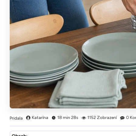
Katarína
18 min 28s
1152 Zobrazení
0 Ko
Pridala