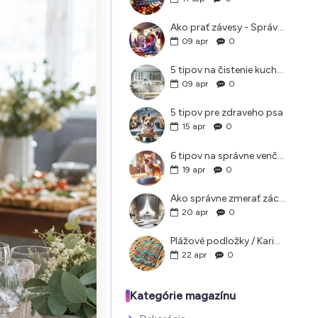
Ako prať závesy - Správne pranie a údržba záclon doma
09
apr
0
5 tipov na čistenie kuchyne, ktoré vám pomôžu
09
apr
0
5 tipov pre zdraveho psa
15
apr
0
6 tipov na správne venčenie psa v letných horúčavách
19
apr
0
Ako správne zmerať záclony a závesy?
20
apr
0
Plážové podložky / Karimatky na pláž ako si vybrať
22
apr
0
Kategórie magazínu