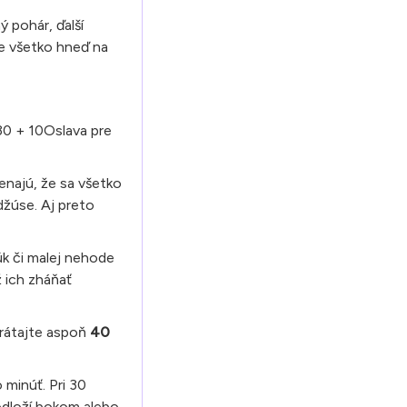
ý pohár, ďalší
nie všetko hneď na
430 + 10Oslava pre
enajú, že sa všetko
džúse. Aj preto
rúk či malej nehode
ž ich zháňať
 rátajte aspoň
40
 minúť. Pri 30
 odloží bokom alebo