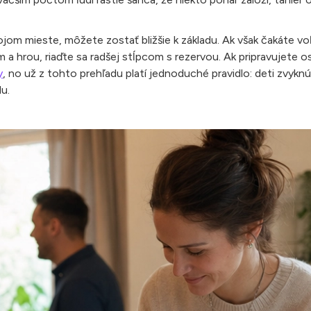
jom mieste, môžete zostať bližšie k základu. Ak však čakáte v
 a hrou, riaďte sa radšej stĺpcom s rezervou. Ak pripravujete o
y
, no už z tohto prehľadu platí jednoduché pravidlo: deti zvyknú
u.