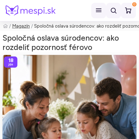
0
Magazín
Spoločná oslava súrodencov: ako rozdeliť pozorn
Hľadať
Spoločná oslava súrodencov: ako
rozdeliť pozornosť férovo
18
jún