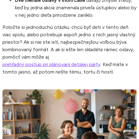
Dve menšie oslavy v inom čase
dávajú zmysel vtedy,
keď by jedna akcia znamenala priveľa ústupkov alebo by
v nej jedno dieťa prirodzene zaniklo.
Položte si jednoduchú otázku: chcú byť deti v tento deň
viac spolu, alebo potrebuje aspoň jedno z nich jasný vlastný
priestor? Ak si nie ste istí, najbezpečnejšou voľbou býva
kombinovaný formát. A ak si ešte len skladáte rámec oslavy,
pomôcť vám môže aj
prehľadný postup pri plánovaní detskej párty
. Keď máte v
tomto jasno, až potom riešte tému, tortu či hostí.