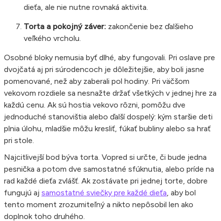
dieťa, ale nie nutne rovnaká aktivita.
Torta a pokojný záver:
zakončenie bez ďalšieho
veľkého vrcholu.
Osobné bloky nemusia byť dlhé, aby fungovali. Pri oslave pre
dvojčatá aj pri súrodencoch je dôležitejšie, aby boli jasne
pomenované, než aby zaberali pol hodiny. Pri väčšom
vekovom rozdiele sa nesnažte držať všetkých v jednej hre za
každú cenu. Ak sú hostia vekovo rôzni, pomôžu dve
jednoduché stanovištia alebo ďalší dospelý: kým staršie deti
plnia úlohu, mladšie môžu kresliť, fúkať bubliny alebo sa hrať
pri stole.
Najcitlivejší bod býva torta. Vopred si určte, či bude jedna
pesnička a potom dve samostatné sfúknutia, alebo príde na
rad každé dieťa zvlášť. Ak zostávate pri jednej torte, dobre
fungujú aj
samostatné sviečky pre každé dieťa
, aby bol
tento moment zrozumiteľný a nikto nepôsobil len ako
doplnok toho druhého.