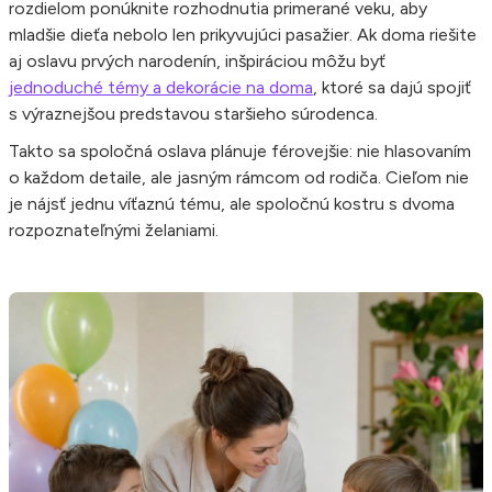
rozdielom ponúknite rozhodnutia primerané veku, aby
mladšie dieťa nebolo len prikyvujúci pasažier. Ak doma riešite
aj oslavu prvých narodenín, inšpiráciou môžu byť
jednoduché témy a dekorácie na doma
, ktoré sa dajú spojiť
s výraznejšou predstavou staršieho súrodenca.
Takto sa spoločná oslava plánuje férovejšie: nie hlasovaním
o každom detaile, ale jasným rámcom od rodiča. Cieľom nie
je nájsť jednu víťaznú tému, ale spoločnú kostru s dvoma
rozpoznateľnými želaniami.