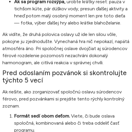
Ak sa program rozsýpa,
urobte krátky reset: pauza v
tichšom kúte, pár dúškov vody, presun ďalšej aktivity a
hneď potom malý osobný moment len pre toto dieťa
— fotka, výber ďalšej hry alebo krátke blahoželanie.
Ak vidíte, že druhá polovica oslavy už ide len silou vôle,
pokojne ju zjednodušte. Vynechaná hra nič nepokazí, napätá
atmosféra áno. Pri spoločnej oslave dvojčiat aj súrodencov
férové rozdelenie pozornosti nezachráni dokonalý
harmonogram, ale citlivá reakcia v správnej chvíli.
Pred odoslaním pozvánok si skontrolujte
týchto 5 vecí
Ak riešite, ako zorganizovať spoločnú oslavu súrodencov
férovo, pred pozvánkami si prejdite tento rýchly kontrolný
zoznam.
Formát sedí obom deťom.
Viete, či bude oslava
spoločná, kombinovaná alebo či treba oddeliť časť
programu.