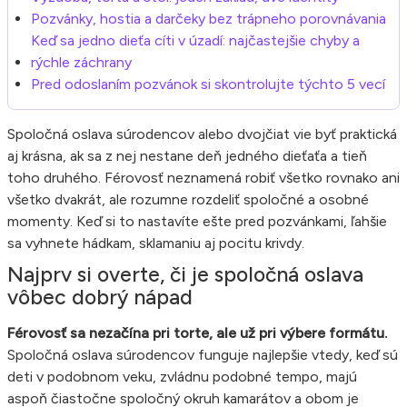
Pozvánky, hostia a darčeky bez trápneho porovnávania
Keď sa jedno dieťa cíti v úzadí: najčastejšie chyby a
rýchle záchrany
Pred odoslaním pozvánok si skontrolujte týchto 5 vecí
Spoločná oslava súrodencov alebo dvojčiat vie byť praktická
aj krásna, ak sa z nej nestane deň jedného dieťaťa a tieň
toho druhého. Férovosť neznamená robiť všetko rovnako ani
všetko dvakrát, ale rozumne rozdeliť spoločné a osobné
momenty. Keď si to nastavíte ešte pred pozvánkami, ľahšie
sa vyhnete hádkam, sklamaniu aj pocitu krivdy.
Najprv si overte, či je spoločná oslava
vôbec dobrý nápad
Férovosť sa nezačína pri torte, ale už pri výbere formátu.
Spoločná oslava súrodencov funguje najlepšie vtedy, keď sú
deti v podobnom veku, zvládnu podobné tempo, majú
aspoň čiastočne spoločný okruh kamarátov a obom je