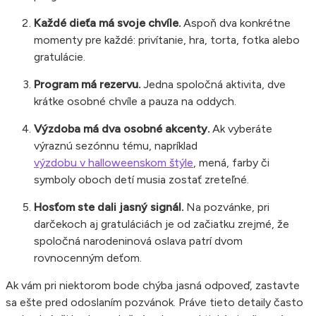
Každé dieťa má svoje chvíle.
Aspoň dva konkrétne
momenty pre každé: privítanie, hra, torta, fotka alebo
gratulácie.
Program má rezervu.
Jedna spoločná aktivita, dve
krátke osobné chvíle a pauza na oddych.
Výzdoba má dva osobné akcenty.
Ak vyberáte
výraznú sezónnu tému, napríklad
výzdobu v halloweenskom štýle
, mená, farby či
symboly oboch detí musia zostať zreteľné.
Hosťom ste dali jasný signál.
Na pozvánke, pri
darčekoch aj gratuláciách je od začiatku zrejmé, že
spoločná narodeninová oslava patrí dvom
rovnocenným deťom.
Ak vám pri niektorom bode chýba jasná odpoveď, zastavte
sa ešte pred odoslaním pozvánok. Práve tieto detaily často