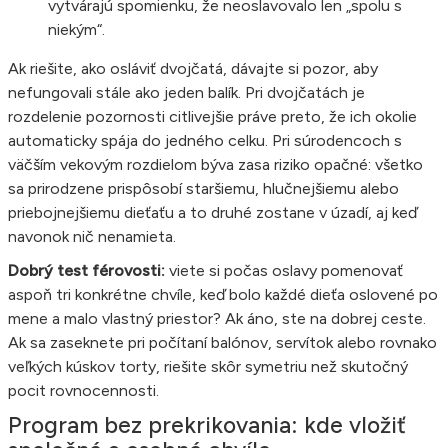
vytvárajú spomienku, že neoslavovalo len „spolu s
niekým“.
Ak riešite, ako osláviť dvojčatá, dávajte si pozor, aby
nefungovali stále ako jeden balík. Pri dvojčatách je
rozdelenie pozornosti citlivejšie práve preto, že ich okolie
automaticky spája do jedného celku. Pri súrodencoch s
väčším vekovým rozdielom býva zasa riziko opačné: všetko
sa prirodzene prispôsobí staršiemu, hlučnejšiemu alebo
priebojnejšiemu dieťaťu a to druhé zostane v úzadí, aj keď
navonok nič nenamieta.
Dobrý test férovosti:
viete si počas oslavy pomenovať
aspoň tri konkrétne chvíle, keď bolo každé dieťa oslovené po
mene a malo vlastný priestor? Ak áno, ste na dobrej ceste.
Ak sa zaseknete pri počítaní balónov, servítok alebo rovnako
veľkých kúskov torty, riešite skôr symetriu než skutočný
pocit rovnocennosti.
Program bez prekrikovania: kde vložiť