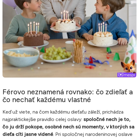
Férovo neznamená rovnako: čo zdieľať a
čo nechať každému vlastné
Keď už viete, na čom každému dieťaťu záleží, prichádza
najpraktickejšie pravidlo celej oslavy:
spoločné nech je to,
čo ju drží pokope, osobné nech sú momenty, v ktorých sa
dieťa cíti jasne videné
. Pri spoločnej narodeninovej oslave