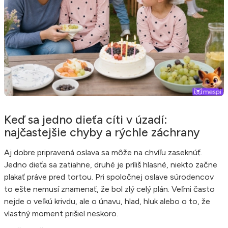
Keď sa jedno dieťa cíti v úzadí:
najčastejšie chyby a rýchle záchrany
Aj dobre pripravená oslava sa môže na chvíľu zaseknúť.
Jedno dieťa sa zatiahne, druhé je príliš hlasné, niekto začne
plakať práve pred tortou. Pri spoločnej oslave súrodencov
to ešte nemusí znamenať, že bol zlý celý plán. Veľmi často
nejde o veľkú krivdu, ale o únavu, hlad, hluk alebo o to, že
vlastný moment prišiel neskoro.