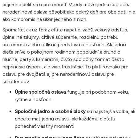
príjemné deliť sa o pozornosť. Vtedy môže jedna spoločná
narodeninová oslava pôsobiť ako pekný deň pre obe deti, nie
ako kompromis na úkor jedného z nich.
Spomaľte, ak už teraz cítite napätie: väčší vekový odstup,
úplne iné záujmy, citlivé súperenie, rozdielnu potrebu
pozornosti alebo odlišnú predstavu o hosťoch. Ak jedno
dieťa sníva o pokojnom rodinnom popoludní a druhé o
hlučnej párty s kamarátmi, čisto spoločný formát často
neprinesie úsporu, ale viac frustrácie. To platí rovnako pre
oslavu pre dvojčatá aj pre narodeninovú oslavu pre
súrodencov.
Úplne spoločná oslava
funguje pri podobnom veku,
rytme a hosťoch.
Spoločné jadro a osobné bloky
sú najistejšia voľba, ak
chcete mať jednu oslavu, ale každému dieťaťu
ponechať vlastný moment.