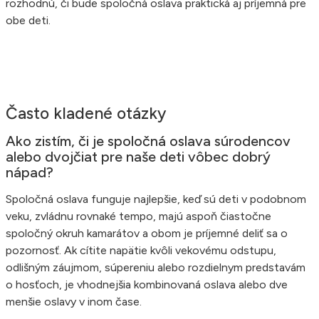
rozhodnú, či bude spoločná oslava praktická aj príjemná pre
obe deti.
Často kladené otázky
Ako zistím, či je spoločná oslava súrodencov
alebo dvojčiat pre naše deti vôbec dobrý
nápad?
Spoločná oslava funguje najlepšie, keď sú deti v podobnom
veku, zvládnu rovnaké tempo, majú aspoň čiastočne
spoločný okruh kamarátov a obom je príjemné deliť sa o
pozornosť. Ak cítite napätie kvôli vekovému odstupu,
odlišným záujmom, súpereniu alebo rozdielnym predstavám
o hosťoch, je vhodnejšia kombinovaná oslava alebo dve
menšie oslavy v inom čase.