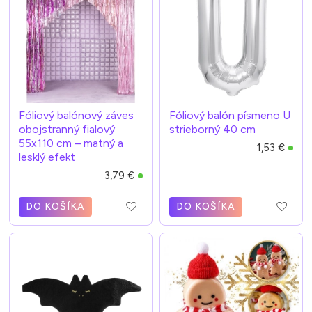
Fóliový balónový záves
Fóliový balón písmeno U
obojstranný fialový
strieborný 40 cm
55x110 cm – matný a
1,53 €
lesklý efekt
3,79 €
DO KOŠÍKA
DO KOŠÍKA