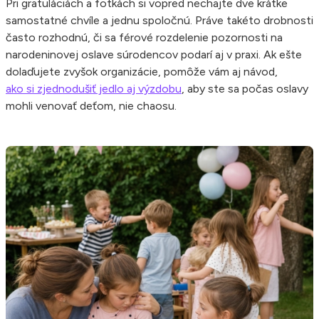
Pri gratuláciách a fotkách si vopred nechajte dve krátke
samostatné chvíle a jednu spoločnú. Práve takéto drobnosti
často rozhodnú, či sa férové rozdelenie pozornosti na
narodeninovej oslave súrodencov podarí aj v praxi. Ak ešte
dolaďujete zvyšok organizácie, pomôže vám aj návod,
ako si zjednodušiť jedlo aj výzdobu
, aby ste sa počas oslavy
mohli venovať deťom, nie chaosu.