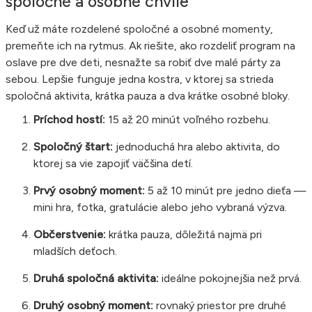
spoločné a osobné chvíle
Keď už máte rozdelené spoločné a osobné momenty,
premeňte ich na rytmus. Ak riešite, ako rozdeliť program na
oslave pre dve deti, nesnažte sa robiť dve malé párty za
sebou. Lepšie funguje jedna kostra, v ktorej sa strieda
spoločná aktivita, krátka pauza a dva krátke osobné bloky.
Príchod hostí:
15 až 20 minút voľného rozbehu.
Spoločný štart:
jednoduchá hra alebo aktivita, do
ktorej sa vie zapojiť väčšina detí.
Prvý osobný moment:
5 až 10 minút pre jedno dieťa —
mini hra, fotka, gratulácie alebo jeho vybraná výzva.
Občerstvenie:
krátka pauza, dôležitá najmä pri
mladších deťoch.
Druhá spoločná aktivita:
ideálne pokojnejšia než prvá.
Druhý osobný moment:
rovnaký priestor pre druhé