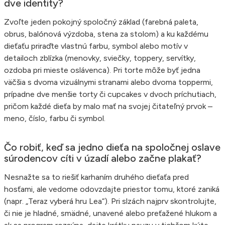
dve identity?
Zvoľte jeden pokojný spoločný základ (farebná paleta,
obrus, balónová výzdoba, stena za stolom) a ku každému
dieťaťu priraďte vlastnú farbu, symbol alebo motív v
detailoch zblízka (menovky, sviečky, toppery, servítky,
ozdoba pri mieste oslávenca). Pri torte môže byť jedna
väčšia s dvoma vizuálnymi stranami alebo dvoma toppermi,
prípadne dve menšie torty či cupcakes v dvoch príchutiach,
pričom každé dieťa by malo mať na svojej čitateľný prvok –
meno, číslo, farbu či symbol.
Čo robiť, keď sa jedno dieťa na spoločnej oslave
súrodencov cíti v úzadí alebo začne plakať?
Nesnažte sa to riešiť karhaním druhého dieťaťa pred
hosťami, ale vedome odovzdajte priestor tomu, ktoré zaniká
(napr. „Teraz vyberá hru Lea“). Pri slzách najprv skontrolujte,
či nie je hladné, smädné, unavené alebo preťažené hlukom a