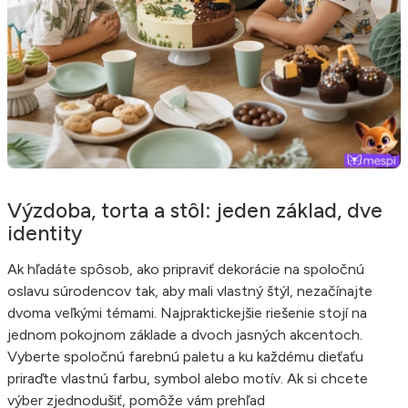
Výzdoba, torta a stôl: jeden základ, dve
identity
Ak hľadáte spôsob, ako pripraviť dekorácie na spoločnú
oslavu súrodencov tak, aby mali vlastný štýl, nezačínajte
dvoma veľkými témami. Najpraktickejšie riešenie stojí na
jednom pokojnom základe a dvoch jasných akcentoch.
Vyberte spoločnú farebnú paletu a ku každému dieťaťu
priraďte vlastnú farbu, symbol alebo motív. Ak si chcete
výber zjednodušiť, pomôže vám prehľad