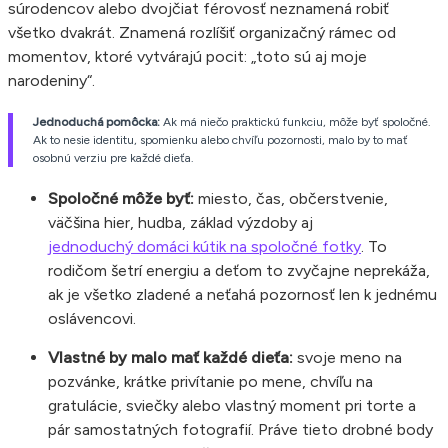
súrodencov alebo dvojčiat férovosť neznamená robiť
všetko dvakrát. Znamená rozlíšiť organizačný rámec od
momentov, ktoré vytvárajú pocit: „toto sú aj moje
narodeniny“.
Jednoduchá pomôcka:
Ak má niečo praktickú funkciu, môže byť spoločné.
Ak to nesie identitu, spomienku alebo chvíľu pozornosti, malo by to mať
osobnú verziu pre každé dieťa.
Spoločné môže byť:
miesto, čas, občerstvenie,
väčšina hier, hudba, základ výzdoby aj
jednoduchý domáci kútik na spoločné fotky
. To
rodičom šetrí energiu a deťom to zvyčajne neprekáža,
ak je všetko zladené a neťahá pozornosť len k jednému
oslávencovi.
Vlastné by malo mať každé dieťa:
svoje meno na
pozvánke, krátke privítanie po mene, chvíľu na
gratulácie, sviečky alebo vlastný moment pri torte a
pár samostatných fotografií. Práve tieto drobné body