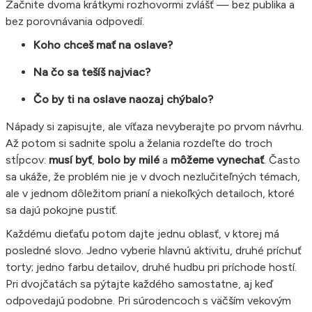
Začnite dvoma krátkymi rozhovormi zvlášť — bez publika a
bez porovnávania odpovedí.
Koho chceš mať na oslave?
Na čo sa tešíš najviac?
Čo by ti na oslave naozaj chýbalo?
Nápady si zapisujte, ale víťaza nevyberajte po prvom návrhu.
Až potom si sadnite spolu a želania rozdeľte do troch
stĺpcov:
musí byť
,
bolo by milé
a
môžeme vynechať
. Často
sa ukáže, že problém nie je v dvoch nezlučiteľných témach,
ale v jednom dôležitom prianí a niekoľkých detailoch, ktoré
sa dajú pokojne pustiť.
Každému dieťaťu potom dajte jednu oblasť, v ktorej má
posledné slovo. Jedno vyberie hlavnú aktivitu, druhé príchuť
torty; jedno farbu detailov, druhé hudbu pri príchode hostí.
Pri dvojčatách sa pýtajte každého samostatne, aj keď
odpovedajú podobne. Pri súrodencoch s väčším vekovým