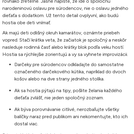
rovnako zreteľne. Jasne napíšte, že ide o spoločnú
narodeninovú oslavu pre súrodencov, nie o oslavu jedného
dieťaťa s dodatkom. Už tento detail ovplyvní, ako budú
hostia obe deti vnímať.
Ak majú deti odlišný okruh kamarátov, oznámte priebeh
vopred. Stačí krátka veta, že začiatok je spoločný a neskôr
nasleduje rodinná časť alebo krátky blok podľa veku hostí.
Hostia sa rýchlejšie zorientujú a vy sa vyhnete improvizácii.
Darčeky pre súrodencov odkladajte do samostatne
označeného darčekového kútika, napríklad do dvoch
košov alebo na dve strany jedného stolíka.
Ak sa hostia pýtajú na tipy, pošlite želania každého
dieťaťa zvlášť, nie jeden spoločný zoznam.
Ak býva porovnávanie citlivé, nerozbaľujte všetky
balíčky naraz pred publikom ani nekomentujte, kto ich
dostal viac.