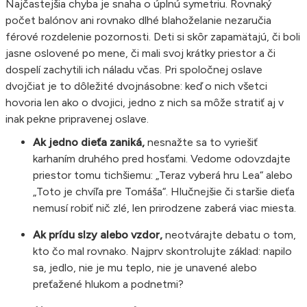
Najčastejšia chyba je snaha o úplnú symetriu. Rovnaký
počet balónov ani rovnako dlhé blahoželanie nezaručia
férové rozdelenie pozornosti. Deti si skôr zapamätajú, či boli
jasne oslovené po mene, či mali svoj krátky priestor a či
dospelí zachytili ich náladu včas. Pri spoločnej oslave
dvojčiat je to dôležité dvojnásobne: keď o nich všetci
hovoria len ako o dvojici, jedno z nich sa môže stratiť aj v
inak pekne pripravenej oslave.
Ak jedno dieťa zaniká,
nesnažte sa to vyriešiť
karhaním druhého pred hosťami. Vedome odovzdajte
priestor tomu tichšiemu: „Teraz vyberá hru Lea“ alebo
„Toto je chvíľa pre Tomáša“. Hlučnejšie či staršie dieťa
nemusí robiť nič zlé, len prirodzene zaberá viac miesta.
Ak prídu slzy alebo vzdor,
neotvárajte debatu o tom,
kto čo mal rovnako. Najprv skontrolujte základ: napilo
sa, jedlo, nie je mu teplo, nie je unavené alebo
preťažené hlukom a podnetmi?