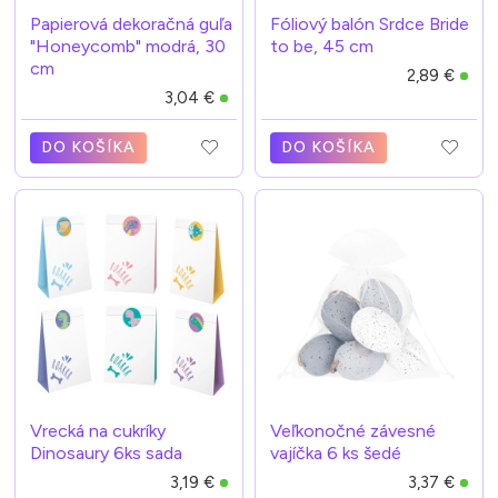
Papierová dekoračná guľa
Fóliový balón Srdce Bride
"Honeycomb" modrá, 30
to be, 45 cm
cm
2,89 €
3,04 €
DO KOŠÍKA
DO KOŠÍKA
Vrecká na cukríky
Veľkonočné závesné
Dinosaury 6ks sada
vajíčka 6 ks šedé
3,19 €
3,37 €