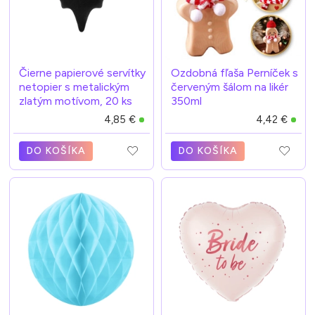
Čierne papierové servítky
Ozdobná fľaša Perníček s
netopier s metalickým
červeným šálom na likér
zlatým motívom, 20 ks
350ml
4,85 €
4,42 €
DO KOŠÍKA
DO KOŠÍKA