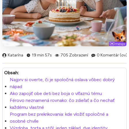
Katarína
19 min 57s
705 Zobrazení
0 Komentár (ov)
Obsah:
Najprv si overte, či je spoločná oslava vôbec dobrý
nápad
Ako zapojiť obe deti bez boja o víťaznú tému
Férovo neznamená rovnako: čo zdieľať a čo nechať
každému vlastné
Program bez prekrikovania: kde vložiť spoločné a
osobné chvíle
Výzdoba, torta a stôl: jeden základ, dve identity