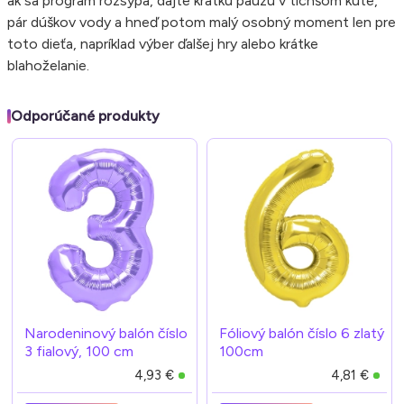
ak sa program rozsýpa, dajte krátku pauzu v tichšom kúte,
pár dúškov vody a hneď potom malý osobný moment len pre
toto dieťa, napríklad výber ďalšej hry alebo krátke
blahoželanie.
Odporúčané produkty
Narodeninový balón číslo
Fóliový balón číslo 6 zlatý
3 fialový, 100 cm
100cm
4,93 €
4,81 €