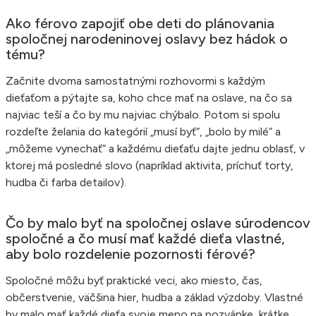
Ako férovo zapojiť obe deti do plánovania
spoločnej narodeninovej oslavy bez hádok o
tému?
Začnite dvoma samostatnými rozhovormi s každým
dieťaťom a pýtajte sa, koho chce mať na oslave, na čo sa
najviac teší a čo by mu najviac chýbalo. Potom si spolu
rozdeľte želania do kategórií „musí byť“, „bolo by milé“ a
„môžeme vynechať“ a každému dieťaťu dajte jednu oblasť, v
ktorej má posledné slovo (napríklad aktivita, príchuť torty,
hudba či farba detailov).
Čo by malo byť na spoločnej oslave súrodencov
spoločné a čo musí mať každé dieťa vlastné,
aby bolo rozdelenie pozornosti férové?
Spoločné môžu byť praktické veci, ako miesto, čas,
občerstvenie, väčšina hier, hudba a základ výzdoby. Vlastné
by malo mať každé dieťa svoje meno na pozvánke, krátke