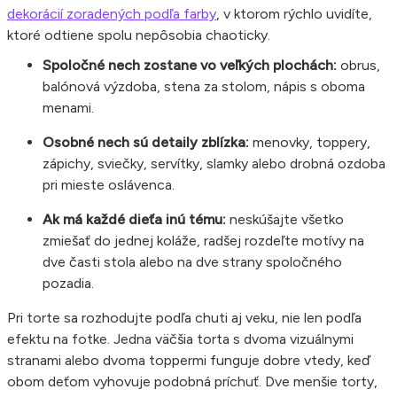
dekorácií zoradených podľa farby
, v ktorom rýchlo uvidíte,
ktoré odtiene spolu nepôsobia chaoticky.
Spoločné nech zostane vo veľkých plochách:
obrus,
balónová výzdoba, stena za stolom, nápis s oboma
menami.
Osobné nech sú detaily zblízka:
menovky, toppery,
zápichy, sviečky, servítky, slamky alebo drobná ozdoba
pri mieste oslávenca.
Ak má každé dieťa inú tému:
neskúšajte všetko
zmiešať do jednej koláže, radšej rozdeľte motívy na
dve časti stola alebo na dve strany spoločného
pozadia.
Pri torte sa rozhodujte podľa chuti aj veku, nie len podľa
efektu na fotke. Jedna väčšia torta s dvoma vizuálnymi
stranami alebo dvoma toppermi funguje dobre vtedy, keď
obom deťom vyhovuje podobná príchuť. Dve menšie torty,