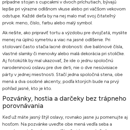
prípadne stojan s cupcakmi v dvoch príchutiach, bývajú
lepšie pri výrazne odlišnom vkuse alebo pri väčšom vekovom
odstupe. Každé dieťa by na nej malo mať svoj čitateľný
prvok: meno, číslo, farbu alebo malý symbol.
Ak riešite, ako pripraviť tortu a výzdobu pre dvojčatá, myslite
menej na úplnú symetriu a viac na jasné odlíšenie. Pri
stolovaní často stačia lacné drobnosti: dve balónové čísla,
vlastné slamky či menovky alebo malá dekorácia pri stoličke.
Aj fotokútik by mal ukazovať, že ide o jednu spoločnú
narodeninovú oslavu pre dve deti, nie o dve nesúvisiace
párty v jednej miestnosti. Stačí jedna spoločná stena, obe
mená a dva osobné akcenty, podľa ktorých bude na prvý
pohľad jasné, kto je kto.
Pozvánky, hostia a darčeky bez trápneho
porovnávania
Keď už máte jasný štýl oslavy, rovnako jasne ju pomenujte aj
hosťom. Na pozvánke uveďte obe mená vedľa seba a