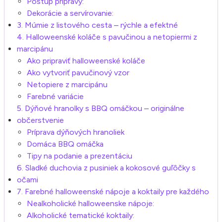
Postup prípravy:
Dekorácie a servírovanie:
3. Múmie z listového cesta – rýchle a efektné
4. Halloweenské koláče s pavučinou a netopiermi z
marcipánu
Ako pripraviť halloweenské koláče
Ako vytvoriť pavučinový vzor
Netopiere z marcipánu
Farebné variácie
5. Dýňové hranolky s BBQ omáčkou – originálne
občerstvenie
Príprava dýňových hranoliek
Domáca BBQ omáčka
Tipy na podanie a prezentáciu
6. Sladké duchovia z pusiniek a kokosové guľôčky s
očami
7. Farebné halloweenské nápoje a koktaily pre každého
Nealkoholické halloweenske nápoje:
Alkoholické tematické koktaily: