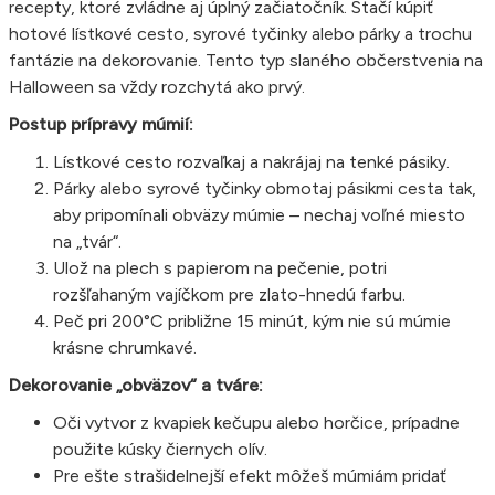
recepty, ktoré zvládne aj úplný začiatočník. Stačí kúpiť
hotové lístkové cesto, syrové tyčinky alebo párky a trochu
fantázie na dekorovanie. Tento typ slaného občerstvenia na
Halloween sa vždy rozchytá ako prvý.
Postup prípravy múmií:
Lístkové cesto rozvaľkaj a nakrájaj na tenké pásiky.
Párky alebo syrové tyčinky obmotaj pásikmi cesta tak,
aby pripomínali obväzy múmie – nechaj voľné miesto
na „tvár“.
Ulož na plech s papierom na pečenie, potri
rozšľahaným vajíčkom pre zlato-hnedú farbu.
Peč pri 200°C približne 15 minút, kým nie sú múmie
krásne chrumkavé.
Dekorovanie „obväzov“ a tváre:
Oči vytvor z kvapiek kečupu alebo horčice, prípadne
použite kúsky čiernych olív.
Pre ešte strašidelnejší efekt môžeš múmiám pridať