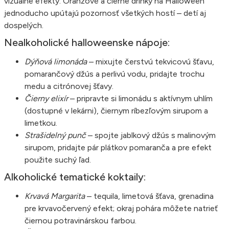
vizuálne efekty. Oranžové a čierne drinky na Halloween
jednoducho upútajú pozornosť všetkých hostí – detí aj
dospelých.
Nealkoholické halloweenske nápoje:
Dýňová limonáda
– mixujte čerstvú tekvicovú šťavu,
pomarančový džús a perlivú vodu, pridajte trochu
medu a citrónovej šťavy.
Čierny elixír
– pripravte si limonádu s aktívnym uhlím
(dostupné v lekárni), čiernym ríbezľovým sirupom a
limetkou.
Strašidelný punč
– spojte jablkový džús s malinovým
sirupom, pridajte pár plátkov pomaranča a pre efekt
použite suchý ľad.
Alkoholické tematické koktaily:
Krvavá Margarita
– tequila, limetová šťava, grenadina
pre krvavočervený efekt; okraj pohára môžete natrieť
čiernou potravinárskou farbou.