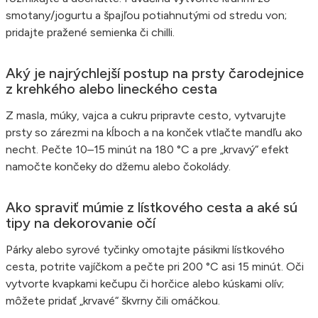
smotany/jogurtu a špajľou potiahnutými od stredu von;
pridajte pražené semienka či chilli.
Aký je najrýchlejší postup na prsty čarodejnice
z krehkého alebo lineckého cesta
Z masla, múky, vajca a cukru pripravte cesto, vytvarujte
prsty so zárezmi na kĺboch a na konček vtlačte mandľu ako
necht. Pečte 10–15 minút na 180 °C a pre „krvavý“ efekt
namočte končeky do džemu alebo čokolády.
Ako spraviť múmie z lístkového cesta a aké sú
tipy na dekorovanie očí
Párky alebo syrové tyčinky omotajte pásikmi lístkového
cesta, potrite vajíčkom a pečte pri 200 °C asi 15 minút. Oči
vytvorte kvapkami kečupu či horčice alebo kúskami olív;
môžete pridať „krvavé“ škvrny čili omáčkou.