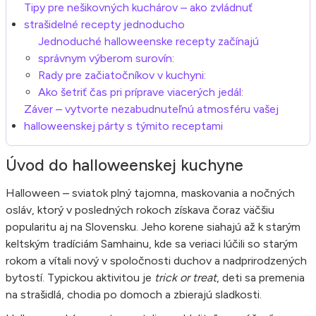
Tipy pre nešikovných kuchárov – ako zvládnuť
strašidelné recepty jednoducho
Jednoduché halloweenske recepty začínajú
správnym výberom surovín:
Rady pre začiatočníkov v kuchyni:
Ako šetriť čas pri príprave viacerých jedál:
Záver – vytvorte nezabudnuteľnú atmosféru vašej
halloweenskej párty s týmito receptami
Úvod do halloweenskej kuchyne
Halloween – sviatok plný tajomna, maskovania a nočných
osláv, ktorý v posledných rokoch získava čoraz väčšiu
popularitu aj na Slovensku. Jeho korene siahajú až k starým
keltským tradíciám Samhainu, kde sa veriaci lúčili so starým
rokom a vítali nový v spoločnosti duchov a nadprirodzených
bytostí. Typickou aktivitou je
trick or treat
, deti sa premenia
na strašidlá, chodia po domoch a zbierajú sladkosti.