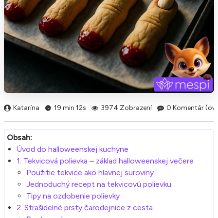
Katarína
19 min 12s
3974 Zobrazení
0 Komentár (ov)
Obsah:
Úvod do halloweenskej kuchyne
1. Tekvicová polievka – základ halloweenskej večere
Použitie tekvice ako hlavnej suroviny
Jednoduchý recept na tekvicovú polievku
Tipy na ozdobenie polievky
2. Strašidelné prsty čarodejnice z cesta