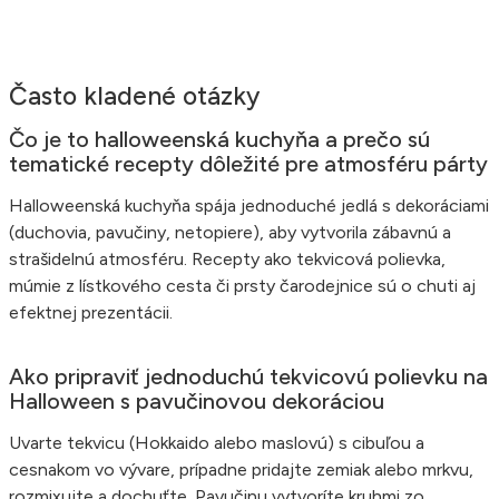
Často kladené otázky
Čo je to halloweenská kuchyňa a prečo sú
tematické recepty dôležité pre atmosféru párty
Halloweenská kuchyňa spája jednoduché jedlá s dekoráciami
(duchovia, pavučiny, netopiere), aby vytvorila zábavnú a
strašidelnú atmosféru. Recepty ako tekvicová polievka,
múmie z lístkového cesta či prsty čarodejnice sú o chuti aj
efektnej prezentácii.
Ako pripraviť jednoduchú tekvicovú polievku na
Halloween s pavučinovou dekoráciou
Uvarte tekvicu (Hokkaido alebo maslovú) s cibuľou a
cesnakom vo vývare, prípadne pridajte zemiak alebo mrkvu,
rozmixujte a dochuťte. Pavučinu vytvoríte kruhmi zo