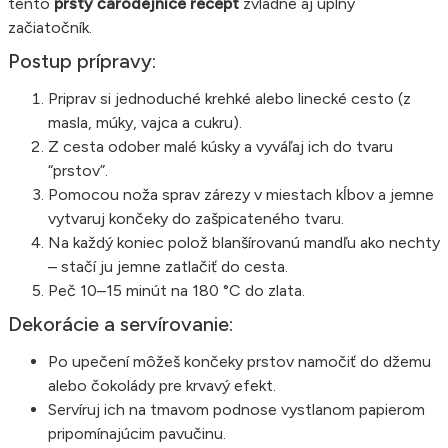
tento
prsty čarodejnice recept
zvládne aj úplný
začiatočník.
Postup prípravy:
Priprav si jednoduché krehké alebo linecké cesto (z
masla, múky, vajca a cukru).
Z cesta odober malé kúsky a vyváľaj ich do tvaru
“prstov”.
Pomocou noža sprav zárezy v miestach kĺbov a jemne
vytvaruj končeky do zašpicateného tvaru.
Na každý koniec polož blanšírovanú mandľu ako nechty
– stačí ju jemne zatlačiť do cesta.
Peč 10–15 minút na 180 °C do zlata.
Dekorácie a servírovanie:
Po upečení môžeš končeky prstov namočiť do džemu
alebo čokolády pre krvavý efekt.
Servíruj ich na tmavom podnose vystlanom papierom
pripomínajúcim pavučinu.