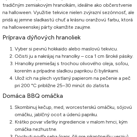
tradičným zemiakovým hranolkám, ideálne ako občerstvenie
na halloween. Využitie tekvice nielen zvýrazní sezónnosť, ale
pridá aj jemne sladkastú chuť a krásnu oranžovú farbu, ktorá
na halloweenskej párty okamžite zaujme.
Príprava dýňových hranoliek
Vyber si pevnú hokkaido alebo maslovú tekvicu.
Očisti ju a nakrájaj na hranolky – cca 1 cm široké pásiky.
Hranolky premiešaj s trochou olivového oleja, soľou,
korením a prípadne sladkou paprikou či bylinkami.
Ulož ich na plech vystlaný papierom na pečenie a peč
pri 200 °C približne 25–30 minút do zlatista.
Domáca BBQ omáčka
Skombinuj kečup, med, worcesterskú omáčku, sójovú
omáčku, jablčný ocot a údenú papriku.
Krátko povar všetky ingrediencie v malom hrnci, kým
omáčka nezhustne.
Dochuti podľa seba (napr. čili pre pikantnejšiu verziu).