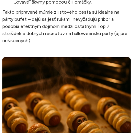
„krvavé“ škvrny pomocou čili omáčky.
Takto pripravené múmie z listového cesta sú ideálne na
párty bufet – dajú sa jesť rukami, nevyžadujú príbor a
pôsobia efektným dojmom medzi ostatnými Top 7
strašidelne dobrých receptov na halloweensku párty (aj pre
nešikovných).