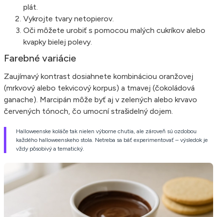
plát.
Vykrojte tvary netopierov.
Oči môžete urobiť s pomocou malých cukríkov alebo
kvapky bielej polevy.
Farebné variácie
Zaujímavý kontrast dosiahnete kombináciou oranžovej
(mrkvový alebo tekvicový korpus) a tmavej (čokoládová
ganache). Marcipán môže byť aj v zelených alebo krvavo
červených tónoch, čo umocní strašidelný dojem.
Halloweenske koláče tak nielen výborne chutia, ale zároveň sú ozdobou
každého halloweenskeho stola. Netreba sa báť experimentovať – výsledok je
vždy pôsobivý a tematický.