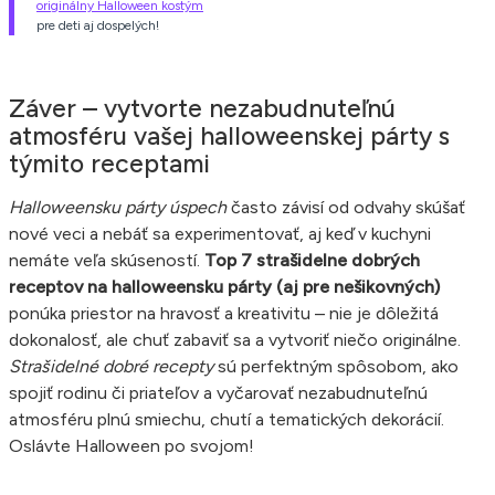
originálny Halloween kostým
pre deti aj dospelých!
Záver – vytvorte nezabudnuteľnú
atmosféru vašej halloweenskej párty s
týmito receptami
Halloweensku párty úspech
často závisí od odvahy skúšať
nové veci a nebáť sa experimentovať, aj keď v kuchyni
nemáte veľa skúseností.
Top 7 strašidelne dobrých
receptov na halloweensku párty (aj pre nešikovných)
ponúka priestor na hravosť a kreativitu – nie je dôležitá
dokonalosť, ale chuť zabaviť sa a vytvoriť niečo originálne.
Strašidelné dobré recepty
sú perfektným spôsobom, ako
spojiť rodinu či priateľov a vyčarovať nezabudnuteľnú
atmosféru plnú smiechu, chutí a tematických dekorácií.
Oslávte Halloween po svojom!