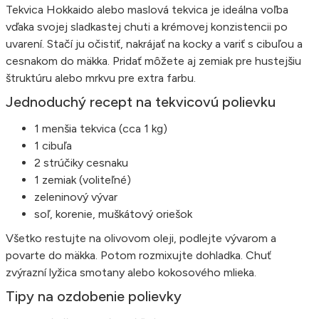
Tekvica Hokkaido alebo maslová tekvica je ideálna voľba
vďaka svojej sladkastej chuti a krémovej konzistencii po
uvarení. Stačí ju očistiť, nakrájať na kocky a variť s cibuľou a
cesnakom do mäkka. Pridať môžete aj zemiak pre hustejšiu
štruktúru alebo mrkvu pre extra farbu.
Jednoduchý recept na tekvicovú polievku
1 menšia tekvica (cca 1 kg)
1 cibuľa
2 strúčiky cesnaku
1 zemiak (voliteľné)
zeleninový vývar
soľ, korenie, muškátový oriešok
Všetko restujte na olivovom oleji, podlejte vývarom a
povarte do mäkka. Potom rozmixujte dohladka. Chuť
zvýrazní lyžica smotany alebo kokosového mlieka.
Tipy na ozdobenie polievky