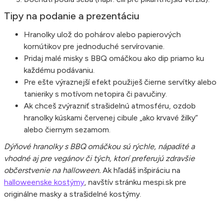
Tipy na podanie a prezentáciu
Hranolky ulož do pohárov alebo papierových
kornútikov pre jednoduché servírovanie.
Pridaj malé misky s BBQ omáčkou ako dip priamo ku
každému podávaniu.
Pre ešte výraznejší efekt použiješ čierne servítky alebo
tanieriky s motívom netopira či pavučiny.
Ak chceš zvýrazniť strašidelnú atmosféru, ozdob
hranolky kúskami červenej cibule „ako krvavé žilky“
alebo čiernym sezamom.
Dýňové hranolky s BBQ omáčkou sú rýchle, nápadité a
vhodné aj pre vegánov či tých, ktorí preferujú zdravšie
občerstvenie na halloween.
Ak hľadáš inšpiráciu na
halloweenske kostýmy
, navštív stránku mespi.sk pre
originálne masky a strašidelné kostýmy.