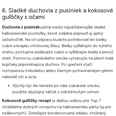
6. Sladké duchovia z pusiniek a kokosové
guľôčky s očami
Duchovia z pusiniek
patria medzi najobľúbenejšie sladké
halloweenské pochúťky, ktoré zvládne pripraviť aj úplný
začiatočník. Na ich prípravu budete potrebovať len bielky,
cukor a kvapku citrónovej šťavy. Bielky vyšľahajte do tuhého
snehu, postupne pridávajte cukor a vyšľahajte lesklý a pevný
sneh. Pomocou cukrárskeho vrecka vytvarujte na plech malé
kopčeky pripomínajúce duchov. Po upečení stačí
roztopenou čokoládou alebo čiernym potravinárskym gélom
nakresliť oči a ústa.
Rýchly tip:
Ak nemáte po ruke cukrárske vrecko,
použite obyčajný sáčok s odstrihnutým rohom.
Kokosové guľôčky recept
je ďalšou voľbou pre Top 7
strašidelne dobrých receptov na halloweensku párty (aj pre
nešikovných). Zmiešajte kondenzované mlieko, strúhaný