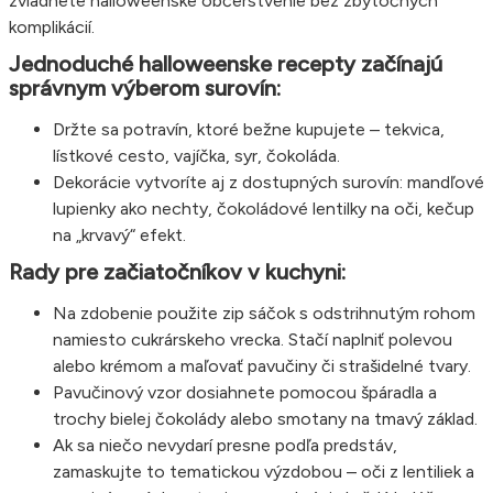
zvládnete halloweenske občerstvenie bez zbytočných
komplikácií.
Jednoduché halloweenske recepty začínajú
správnym výberom surovín:
Držte sa potravín, ktoré bežne kupujete – tekvica,
lístkové cesto, vajíčka, syr, čokoláda.
Dekorácie vytvoríte aj z dostupných surovín: mandľové
lupienky ako nechty, čokoládové lentilky na oči, kečup
na „krvavý“ efekt.
Rady pre začiatočníkov v kuchyni:
Na zdobenie použite zip sáčok s odstrihnutým rohom
namiesto cukrárskeho vrecka. Stačí naplniť polevou
alebo krémom a maľovať pavučiny či strašidelné tvary.
Pavučinový vzor dosiahnete pomocou špáradla a
trochy bielej čokolády alebo smotany na tmavý základ.
Ak sa niečo nevydarí presne podľa predstáv,
zamaskujte to tematickou výzdobou – oči z lentiliek a