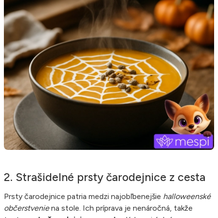
2. Strašidelné prsty čarodejnice z cesta
Prsty čarodejnice patria medzi najobľbenejšie
halloweenské
občerstvenie
na stole. Ich príprava je nenáročná, takže