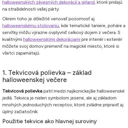
halloweenských závesných dekorácií a girland
, ktoré pridajú
na strašidelnosti vašej párty.
Okrem toho je dôležité venovať pozornosť aj
halloweenskému stolovaniu
, kde tematické taniere, poháre a
servítky môžu výrazne ovplyvniť celkový dojem z večera. S
kvalitnými
halloweenskými dekoráciami
pre interiér i exteriér
môžete svoj domov premeniť na magické miesto, ktoré si
všetci zapamätajú.
1. Tekvicová polievka – základ
halloweenskej večere
Tekvicová polievka
patrí medzi najikonickejšie halloweenské
jedlá. Tekvica je nielen symbolom jesene, ale aj základom
mnohých jednoduchých receptov, ktoré zvládne pripraviť aj
úplný začiatočník.
Použitie tekvice ako hlavnej suroviny