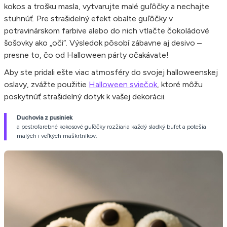
kokos a trošku masla, vytvarujte malé guľôčky a nechajte
stuhnúť. Pre strašidelný efekt obalte guľôčky v
potravinárskom farbive alebo do nich vtlačte čokoládové
šošovky ako „oči“. Výsledok pôsobí zábavne aj desivo –
presne to, čo od Halloween párty očakávate!
Aby ste pridali ešte viac atmosféry do svojej halloweenskej
oslavy, zvážte použitie
Halloween sviečok
, ktoré môžu
poskytnúť strašidelný dotyk k vašej dekorácii.
Duchovia z pusiniek
a pestrofarebné kokosové guľôčky rozžiaria každý sladký bufet a potešia
malých i veľkých maškrtníkov.