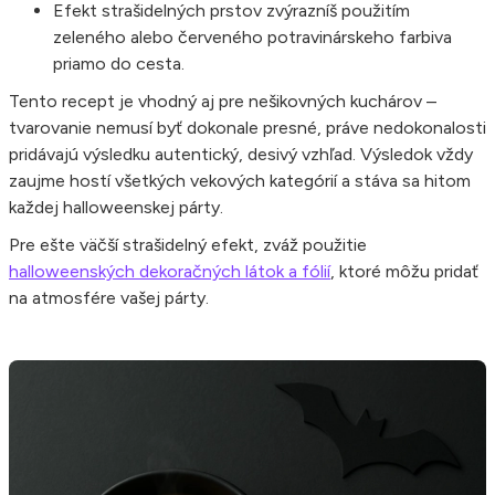
Efekt strašidelných prstov zvýrazníš použitím
zeleného alebo červeného potravinárskeho farbiva
priamo do cesta.
Tento recept je vhodný aj pre nešikovných kuchárov –
tvarovanie nemusí byť dokonale presné, práve nedokonalosti
pridávajú výsledku autentický, desivý vzhľad. Výsledok vždy
zaujme hostí všetkých vekových kategórií a stáva sa hitom
každej halloweenskej párty.
Pre ešte väčší strašidelný efekt, zváž použitie
halloweenských dekoračných látok a fólií
, ktoré môžu pridať
na atmosfére vašej párty.