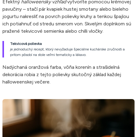
Efektný
halloweensky vzhľad
vytvoríte pomocou krémovej
pavučiny – stačí pár kvapiek hustej smotany alebo bieleho
jogurtu nakresliť na povrch polievky kruhy a tenkou špajlou
ich potiahnuť od stredu smerom von. Skvelým doplnkom sú
pražené tekvicové semienka alebo chilli vločky.
Tekvicová polievka
je jednoduchý recept, ktorý nevyžaduje špeciálne kuchárske zručnosti a
pritom pôsobí na stole veľmi tematicky a lákavo.
Nadýchaná oranžová farba, vôňa korenín a strašidelná
dekorácia robia z tejto polievky skutočný základ každej
halloweenskej večere.