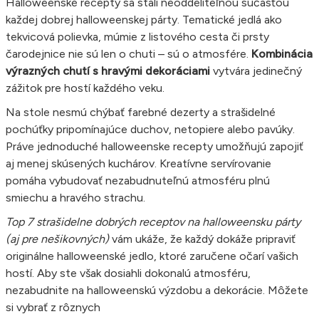
Halloweenské recepty sa stali neoddeliteľnou súčasťou
každej dobrej halloweenskej párty. Tematické jedlá ako
tekvicová polievka, múmie z listového cesta či prsty
čarodejnice nie sú len o chuti – sú o atmosfére.
Kombinácia
výrazných chutí s hravými dekoráciami
vytvára jedinečný
zážitok pre hostí každého veku.
Na stole nesmú chýbať farebné dezerty a strašidelné
pochúťky pripomínajúce duchov, netopiere alebo pavúky.
Práve jednoduché halloweenske recepty umožňujú zapojiť
aj menej skúsených kuchárov. Kreatívne servírovanie
pomáha vybudovať nezabudnuteľnú atmosféru plnú
smiechu a hravého strachu.
Top 7 strašidelne dobrých receptov na halloweensku párty
(aj pre nešikovných)
vám ukáže, že každý dokáže pripraviť
originálne halloweenské jedlo, ktoré zaručene očarí vašich
hostí. Aby ste však dosiahli dokonalú atmosféru,
nezabudnite na halloweenskú výzdobu a dekorácie. Môžete
si vybrať z rôznych