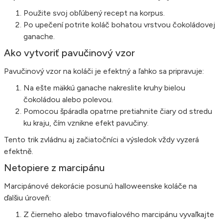
Použite svoj obľúbený recept na korpus.
Po upečení potrite koláč bohatou vrstvou čokoládovej
ganache.
Ako vytvoriť pavučinový vzor
Pavučinový vzor na koláči je efektný a ľahko sa pripravuje:
Na ešte mäkkú ganache nakreslite kruhy bielou
čokoládou alebo polevou.
Pomocou špáradla opatrne pretiahnite čiary od stredu
ku kraju, čím vznikne efekt pavučiny.
Tento trik zvládnu aj začiatočníci a výsledok vždy vyzerá
efektně.
Netopiere z marcipánu
Marcipánové dekorácie posunú halloweenske koláče na
ďalšiu úroveň:
Z čierneho alebo tmavofialového marcipánu vyvaľkajte