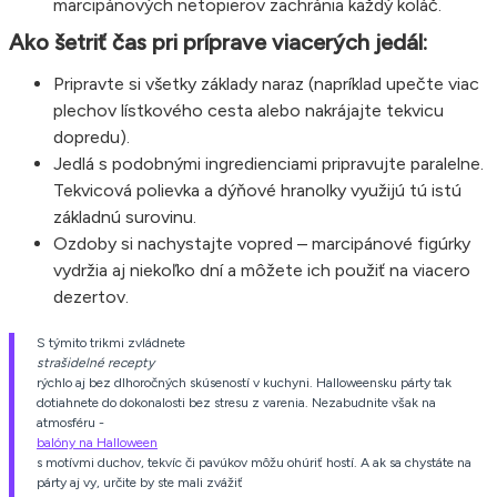
marcipánových netopierov zachránia každý koláč.
Ako šetriť čas pri príprave viacerých jedál:
Pripravte si všetky základy naraz (napríklad upečte viac
plechov lístkového cesta alebo nakrájajte tekvicu
dopredu).
Jedlá s podobnými ingredienciami pripravujte paralelne.
Tekvicová polievka a dýňové hranolky využijú tú istú
základnú surovinu.
Ozdoby si nachystajte vopred – marcipánové figúrky
vydržia aj niekoľko dní a môžete ich použiť na viacero
dezertov.
S týmito trikmi zvládnete
strašidelné recepty
rýchlo aj bez dlhoročných skúseností v kuchyni. Halloweensku párty tak
dotiahnete do dokonalosti bez stresu z varenia. Nezabudnite však na
atmosféru -
balóny na Halloween
s motívmi duchov, tekvíc či pavúkov môžu ohúriť hostí. A ak sa chystáte na
párty aj vy, určite by ste mali zvážiť