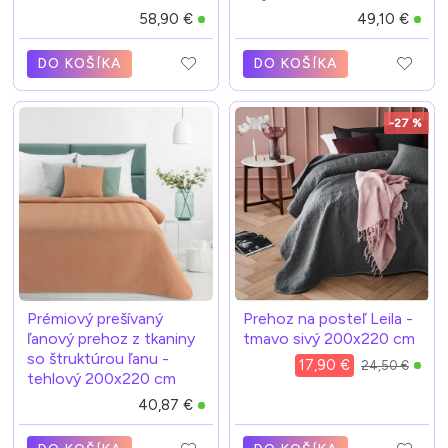
58,90 €
49,10 €
DO KOŠÍKA
DO KOŠÍKA
-27 %
Prémiový prešívaný
Prehoz na posteľ Leila -
ľanový prehoz z tkaniny
tmavo sivý 200x220 cm
so štruktúrou ľanu -
17,90 €
24,50 €
tehlový 200x220 cm
40,87 €