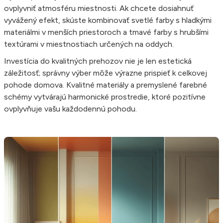
ovplyvniť atmosféru miestnosti. Ak chcete dosiahnuť
vyvážený efekt, skúste kombinovať svetlé farby s hladkými
materiálmi v menších priestoroch a tmavé farby s hrubšími
textúrami v miestnostiach určených na oddych.
Investícia do kvalitných prehozov nie je len estetická
záležitosť; správny výber môže výrazne prispieť k celkovej
pohode domova. Kvalitné materiály a premyslené farebné
schémy vytvárajú harmonické prostredie, ktoré pozitívne
ovplyvňuje vašu každodennú pohodu.