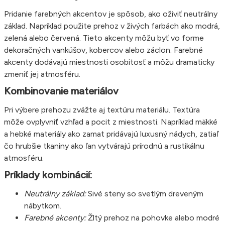
Pridanie farebných akcentov je spôsob, ako oživiť neutrálny
základ. Napríklad použite prehoz v živých farbách ako modrá,
zelená alebo červená. Tieto akcenty môžu byť vo forme
dekoračných vankúšov, kobercov alebo záclon. Farebné
akcenty dodávajú miestnosti osobitosť a môžu dramaticky
zmeniť jej atmosféru.
Kombinovanie materiálov
Pri výbere prehozu zvážte aj textúru materiálu. Textúra
môže ovplyvniť vzhľad a pocit z miestnosti. Napríklad mäkké
a hebké materiály ako zamat pridávajú luxusný nádych, zatiaľ
čo hrubšie tkaniny ako ľan vytvárajú prírodnú a rustikálnu
atmosféru.
Príklady kombinácií:
Neutrálny základ:
Sivé steny so svetlým dreveným
nábytkom.
Farebné akcenty:
Žltý prehoz na pohovke alebo modré