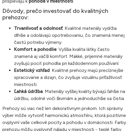
prispievajú k
pohode v miestnosti
.
Dôvody, prečo investovať do kvalitných
prehozov:
Trvanlivosť a odolnosť
: Kvalitné materiály vydržia
dlhšie a odolávajú opotrebovaniu, čo znamená menej
častú potrebu výmeny.
Komfort a pohodlie
: Vyššia kvalita látky často
znamená aj väčší komfort. Mäkké, príjemné materiály
zvyšujú pocit pohodlia pri každodennom používaní.
Estetický vzhľad
: Kvalitné prehozy majú precíznejšie
spracovanie a dizajn, čo zvyšuje vizuálnu príťažlivosť
miestnosti.
Ľahká údržba
: Materiály vyššej kvality bývajú ľahšie na
údržbu, odolné voči škvrnám a jednoduchšie sa čistia.
Prehozy sú viac než len dekoratívnym prvkom. Ich správny
výber môže vytvoriť harmonickú atmosféru, ktorá pozitívne
ovplyvní vaše celkové pocity a pohodu v domácnosti. Farby
prehozu môžu ovplyvniť náladu v miestnosti - teplé farby