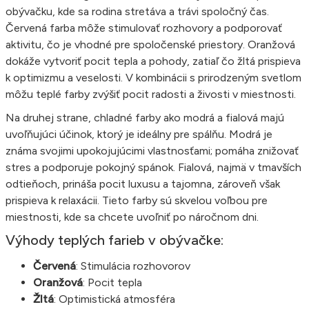
obývačku, kde sa rodina stretáva a trávi spoločný čas.
Červená farba môže stimulovať rozhovory a podporovať
aktivitu, čo je vhodné pre spoločenské priestory. Oranžová
dokáže vytvoriť pocit tepla a pohody, zatiaľ čo žltá prispieva
k optimizmu a veselosti. V kombinácii s prirodzeným svetlom
môžu teplé farby zvýšiť pocit radosti a živosti v miestnosti.
Na druhej strane, chladné farby ako modrá a fialová majú
uvoľňujúci účinok, ktorý je ideálny pre spálňu. Modrá je
známa svojimi upokojujúcimi vlastnosťami; pomáha znižovať
stres a podporuje pokojný spánok. Fialová, najmä v tmavších
odtieňoch, prináša pocit luxusu a tajomna, zároveň však
prispieva k relaxácii. Tieto farby sú skvelou voľbou pre
miestnosti, kde sa chcete uvoľniť po náročnom dni.
Výhody teplých farieb v obývačke:
Červená
: Stimulácia rozhovorov
Oranžová
: Pocit tepla
Žltá
: Optimistická atmosféra