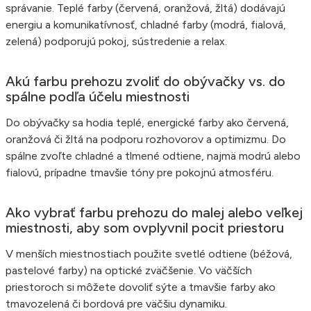
správanie. Teplé farby (červená, oranžová, žltá) dodávajú
energiu a komunikatívnosť, chladné farby (modrá, fialová,
zelená) podporujú pokoj, sústredenie a relax.
Akú farbu prehozu zvoliť do obývačky vs. do
spálne podľa účelu miestnosti
Do obývačky sa hodia teplé, energické farby ako červená,
oranžová či žltá na podporu rozhovorov a optimizmu. Do
spálne zvoľte chladné a tlmené odtiene, najmä modrú alebo
fialovú, prípadne tmavšie tóny pre pokojnú atmosféru.
Ako vybrať farbu prehozu do malej alebo veľkej
miestnosti, aby som ovplyvnil pocit priestoru
V menších miestnostiach použite svetlé odtiene (béžová,
pastelové farby) na optické zväčšenie. Vo väčších
priestoroch si môžete dovoliť sýte a tmavšie farby ako
tmavozelená či bordová pre väčšiu dynamiku.