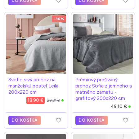
DO KOŠÍKA
DO KOŠÍKA
-36 %
Svetlo sivý prehoz na
Prémiový prešívaný
manželskú posteľ Leila
prehoz Sofia z jemného a
200x220 cm
matného zamatu -
grafitový 200x220 cm
18,90 €
29,31 €
49,10 €
DO KOŠÍKA
DO KOŠÍKA