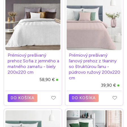
Prémiový prešívaný
Prémiový prešívaný
prehoz Sofia z jemného a
ľanový prehoz z tkaniny
matného zamatu - biely
so štruktúrou ľanu -
200x220 cm
púdrovo ružový 200x220
cm
58,90 €
39,90 €
DO KOŠÍKA
DO KOŠÍKA