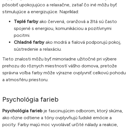
pôsobiť upokojujúco a relaxačne, zatiaľ čo iné môžu byť
stimulujúce a energizujúce. Napríklad:
Teplé farby
ako červená, oranžová a žltá sú často
spojené s energiou, komunikáciou a pozitívnymi
pocitmi.
Chladné farby
ako modrá a fialová podporujú pokoj,
sústredenie a relaxáciu.
Tieto znalosti môžu byť mimoriadne užitočné pri výbere
prehozu do rôznych miestností vášho domova, pretože
správna voľba farby môže výrazne ovplyvniť celkovú pohodu
a atmosféru priestoru.
Psychológia farieb
Psychológia farieb
je fascinujúcim odborom, ktorý skúma,
ako rôzne odtiene a tóny ovplyvňujú ľudské emócie a
pocity. Farby majú moc vyvolávať určité nálady a reakcie,