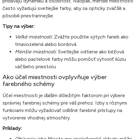
pridávajú dynamiku a osobitosť. Naopak, menšie miestnosti
často vyžadujú svetlejšie farby, aby sa opticky zväčšili a
pôsobili priestrannejšie.
Tipy na výber:
Veľké miestnosti
: Zvážte použitie sýtych farieb ako
tmavozelená alebo bordová.
Menšie miestnosti
: Svetlejšie odtiene ako béžová
alebo pastelové farby môžu pomôcť vytvoriť ilúziu
väčšieho priestoru.
Ako účel miestnosti ovplyvňuje výber
farebného schémy
Účel miestnosti je ďalším dôležitým faktorom pri výbere
správnej farebnej schémy pre váš prehoz. Izby s rôznymi
funkciami môžu vyžadovať odlišné farebné prístupy na
vytvorenie vhodnej atmosféry.
Príklady:
Obývacia izba
: Miesto pre spoločenské aktivity môže