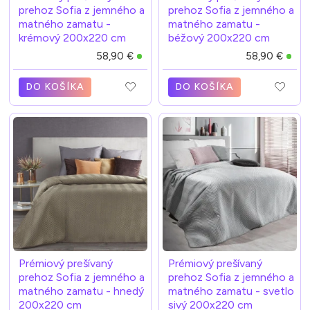
prehoz Sofia z jemného a
prehoz Sofia z jemného a
matného zamatu -
matného zamatu -
krémový 200x220 cm
béžový 200x220 cm
58,90 €
58,90 €
DO KOŠÍKA
DO KOŠÍKA
Prémiový prešívaný
Prémiový prešívaný
prehoz Sofia z jemného a
prehoz Sofia z jemného a
matného zamatu - hnedý
matného zamatu - svetlo
200x220 cm
sivý 200x220 cm