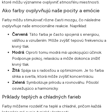
ktoré môžu významne ovplyvniť atmosféru miestnosti.
Ako farby ovplyvňujú naše pocity a emócie
Farby môžu stimulovať rôzne časti mozgu, čo následne
ovplyvňuje naše emocionálne reakcie. Napríklad:
Červená
: Táto farba je často spojená s energiou,
vášňou a vzrušením. Môže zvýšiť tepovú frekvenciu a
krvný tlak.
Modrá
: Oproti tomu modrá má upokojujúci účinok.
Podporuje pokoj, relaxáciu a môže dokonca znížiť
krvný tlak.
Žltá
: Spája sa s radosťou a optimizmom. Je to farba
slnka a svetla, ktorá môže zvýšiť koncentráciu.
Zelená
: Symbolizuje prírodu a rovnováhu. Pôsobí
osviežujúco a harmonicky.
Príklady teplých a chladných farieb
Farby môžeme rozdeliť na teplé a chladné, pričom každá