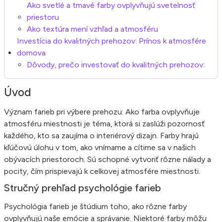
Ako svetlé a tmavé farby ovplyvňujú svetelnosť
priestoru
Ako textúra mení vzhľad a atmosféru
Investícia do kvalitných prehozov: Prínos k atmosfére
domova
Dôvody, prečo investovať do kvalitných prehozov:
Úvod
Význam farieb pri výbere prehozu: Ako farba ovplyvňuje
atmosféru miestnosti je téma, ktorá si zaslúži pozornosť
každého, kto sa zaujíma o interiérový dizajn. Farby hrajú
kľúčovú úlohu v tom, ako vnímame a cítime sa v našich
obývacích priestoroch. Sú schopné vytvoriť rôzne nálady a
pocity, čím prispievajú k celkovej atmosfére miestnosti.
Stručný prehľad psychológie farieb
Psychológia farieb je štúdium toho, ako rôzne farby
ovplyvňujú naše emócie a správanie. Niektoré farby môžu