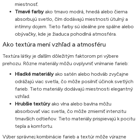
miestnosť.
Tmavé farby
ako tmavo modrá, hnedá alebo čierna
absorbujú svetlo, čím dodávajú miestnosti útulný a
intímny dojem. Tieto farby sú ideálne pre spálne alebo
obývačky, kde je žiaduca pohodlná atmosféra.
Ako textúra mení vzhľad a atmosféru
Textúra látky je ďalším dôležitým faktorom pri výbere
prehozu. Rôzne materiály môžu ovplyvniť vnímanie farieb:
Hladké materiály
ako satén alebo hodváb zvyčajne
odrážajú viac svetla, čo môže posilniť účinok svetlých
farieb. Tieto materiály dodávajú miestnosti elegantný
vzhľad.
Hrubšie textúry
ako vlna alebo bavlna môžu
absorbovať viac svetla, čo môže zmierniť intenzitu
tmavších odtieňov. Tieto materiály prispievajú k pocitu
tepla a komfortu.
Výber správnej kombinácie farieb a textúr môže výrazne