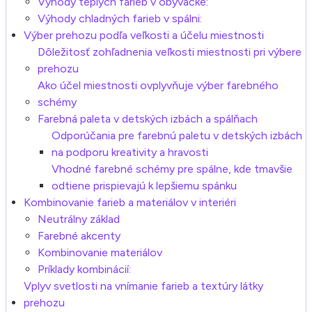
Výhody teplých farieb v obývačke:
Výhody chladných farieb v spálni:
Výber prehozu podľa veľkosti a účelu miestnosti
Dôležitosť zohľadnenia veľkosti miestnosti pri výbere
prehozu
Ako účel miestnosti ovplyvňuje výber farebného
schémy
Farebná paleta v detských izbách a spálňach
Odporúčania pre farebnú paletu v detských izbách
na podporu kreativity a hravosti
Vhodné farebné schémy pre spálne, kde tmavšie
odtiene prispievajú k lepšiemu spánku
Kombinovanie farieb a materiálov v interiéri
Neutrálny základ
Farebné akcenty
Kombinovanie materiálov
Príklady kombinácií:
Vplyv svetlosti na vnímanie farieb a textúry látky
prehozu