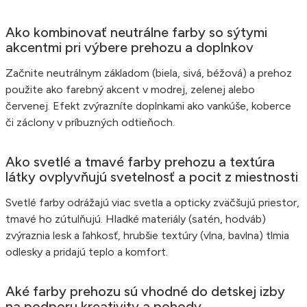
Ako kombinovať neutrálne farby so sýtymi
akcentmi pri výbere prehozu a doplnkov
Začnite neutrálnym základom (biela, sivá, béžová) a prehoz
použite ako farebný akcent v modrej, zelenej alebo
červenej. Efekt zvýrazníte doplnkami ako vankúše, koberce
či záclony v príbuzných odtieňoch.
Ako svetlé a tmavé farby prehozu a textúra
látky ovplyvňujú svetelnosť a pocit z miestnosti
Svetlé farby odrážajú viac svetla a opticky zväčšujú priestor,
tmavé ho zútulňujú. Hladké materiály (satén, hodváb)
zvýraznia lesk a ľahkosť, hrubšie textúry (vlna, bavlna) tlmia
odlesky a pridajú teplo a komfort.
Aké farby prehozu sú vhodné do detskej izby
na podporu kreativity a pohody