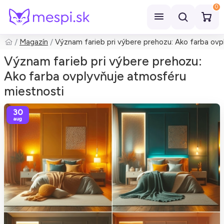
0
Magazín
Význam farieb pri výbere prehozu: Ako farba ovp
Hľadať
Význam farieb pri výbere prehozu:
Ako farba ovplyvňuje atmosféru
miestnosti
30
aug