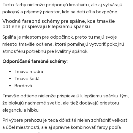
Tieto farby nielenže podporujú kreativitu, ale aj vytvárajú
pokojný a príjemný priestor, kde sa deti cítia bezpečne.
Vhodné farebné schémy pre spálne, kde tmavšie
odtiene prispievajú k lepšiemu spánku
Spálňa je miestom pre odpočinok, preto tu majú svoje
miesto tmavšie odtiene, ktoré pomáhajú vytvoriť pokojnú
atmosféru potrebnú pre kvalitný spánok.
Odporúčané farebné schémy:
Tmavo modrá
Tmavo šedá
Bordová
Tmavšie odtiene nielenže prispievajú k lepšiemu spánku tým,
že blokujú nadmerné svetlo, ale tiež dodávajú priestoru
eleganciu a hĺbku.
Pri výbere prehozu je teda dôležité nielen zohľadniť veľkosť
a účel miestnosti, ale aj správne kombinovať farby podľa