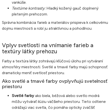
vankúše.
Textúrne kontrasty:
Hladký kožený gauč doplnený
pleteným prehozom.
Správna kombinácia farieb a materiálov prispieva k celkovému
dojmu miestnosti a robí ju atraktívnou a pohodlnou.
Vplyv svetlosti na vnímanie farieb a
textúry látky prehozu
Farby a textúra látky zohrávajú kľúčovú úlohu pri vytváraní
atmosféry miestnosti. Svetlé a tmavé farby majú schopnosť
dramaticky meniť svetlosť priestoru.
Ako svetlé a tmavé farby ovplyvňujú svetelnosť
priestoru
Svetlé farby
ako biela, béžová alebo svetlo modrá
môžu vytvárať ilúziu väčšieho priestoru. Tieto odtiene
odrážajú viac svetla, čo pomáha opticky zväčšiť