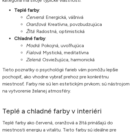
kategória má svoje typické vlastnosti:
Teplé farby
:
Červená
: Energická, vášnivá
Oranžová
: Kreatívna, povzbudzujúca
Žltá
: Radostná, optimistická
Chladné farby
:
Modrá
: Pokojná, uvoľňujúca
Fialová
: Mystická, meditatívna
Zelená
: Osviežujúca, harmonická
Tieto poznatky o psychológii farieb vám pomôžu lepšie
pochopiť, ako vhodne vybrať prehoz pre konkrétnu
miestnosť. Farby nie sú len estetickým prvkom; sú nástrojom
na vytvorenie želanej atmosféry.
Teplé a chladné farby v interiéri
Teplé farby ako červená, oranžová a žltá prinášajú do
miestnosti energiu a vitalitu. Tieto farby sú ideálne pre