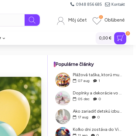
0948 856 685
Kontakt
0
Môj účet
Obľúbené
0
y
0,00 €
Populárne články
Plážová taška, ktorú musíte mať. Príručka pre rodiny s deťmi
07
aug
1
Doplnky a dekorácie vo Vintage štýle
05
dec
0
Ako zariadiť detskú izbu, ktorá je nadčasová a rastie s vaším dieťaťom
17
aug
0
Koľko dni zostáva do Vianoc
11
sep
0