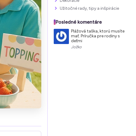
Dekorácie
Užitočné rady, tipy a inšpirácie
Posledné komentáre
Plážová taška, ktorú musíte
mať. Príručka pre rodiny s
deťmi
Jožko