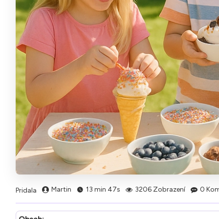
Martin
13 min 47s
3206 Zobrazení
0 Kom
Pridala