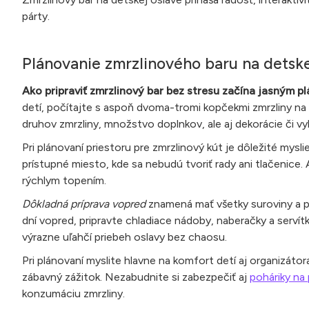
párty.
Plánovanie zmrzlinového baru na detske
Ako pripraviť zmrzlinový bar bez stresu začína jasným p
detí, počítajte s aspoň dvoma-tromi kopčekmi zmrzliny na
druhov zmrzliny, množstvo doplnkov, ale aj dekorácie či vy
Pri plánovaní priestoru pre zmrzlinový kút je dôležité mysl
prístupné miesto, kde sa nebudú tvoriť rady ani tlačenice. 
rýchlym topením.
Dôkladná príprava vopred
znamená mať všetky suroviny a po
dní vopred, pripravte chladiace nádoby, naberačky a servít
výrazne uľahčí priebeh oslavy bez chaosu.
Pri plánovaní myslite hlavne na komfort detí aj organizát
zábavný zážitok. Nezabudnite si zabezpečiť aj
poháriky na 
konzumáciu zmrzliny.