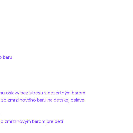
o baru
ehu oslavy bez stresu s dezertným barom
 zo zmrzlinového baru na detskej oslave
u
so zmrzlinovým barom pre deti