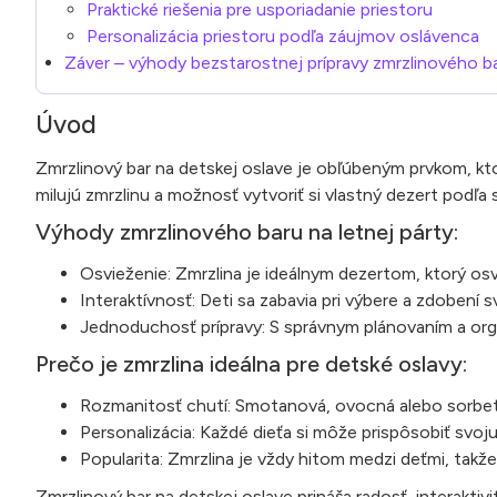
Praktické riešenia pre usporiadanie priestoru
Personalizácia priestoru podľa záujmov oslávenca
Záver – výhody bezstarostnej prípravy zmrzlinového b
Úvod
Zmrzlinový bar na detskej oslave je obľúbeným prvkom, kt
milujú zmrzlinu a možnosť vytvoriť si vlastný dezert podľa 
Výhody zmrzlinového baru na letnej párty:
Osvieženie: Zmrzlina je ideálnym dezertom, ktorý osv
Interaktívnosť: Deti sa zabavia pri výbere a zdobení s
Jednoduchosť prípravy: S správnym plánovaním a organ
Prečo je zmrzlina ideálna pre detské oslavy:
Rozmanitosť chutí: Smotanová, ovocná alebo sorbeto
Personalizácia: Každé dieťa si môže prispôsobiť svoj
Popularita: Zmrzlina je vždy hitom medzi deťmi, takž
Zmrzlinový bar na detskej oslave prináša radosť, interakt