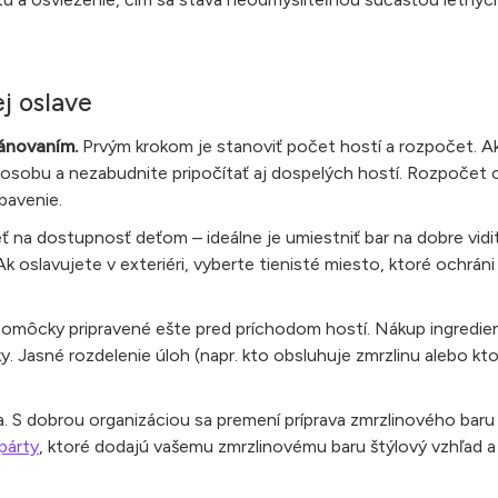
j oslave
lánovaním.
Prvým krokom je stanoviť počet hostí a rozpočet. A
 osobu a nezabudnite pripočítať aj dospelých hostí. Rozpočet o
bavenie.
ieť na dostupnosť deťom – ideálne je umiestniť bar na dobre vidi
Ak oslavujete v exteriéri, vyberte tienisté miesto, ktoré ochráni
môcky pripravené ešte pred príchodom hostí. Nákup ingredienc
ky. Jasné rozdelenie úloh (napr. kto obsluhuje zmrzlinu alebo kt
ora. S dobrou organizáciou sa premení príprava zmrzlinového bar
párty
, ktoré dodajú vašemu zmrzlinovému baru štýlový vzhľad a