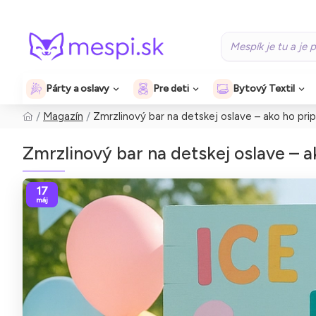
Párty a oslavy
Pre deti
Bytový Textil
Magazín
Zmrzlinový bar na detskej oslave – ako ho prip
Zmrzlinový bar na detskej oslave – a
17
máj