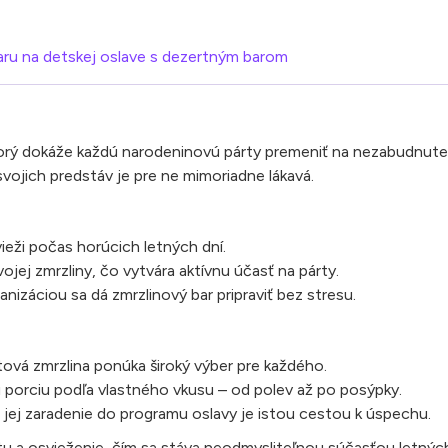
aru na detskej oslave s dezertným barom
orý dokáže každú narodeninovú párty premeniť na nezabudnuteľ
svojich predstáv je pre ne mimoriadne lákavá.
ieži počas horúcich letných dní.
vojej zmrzliny, čo vytvára aktívnu účasť na párty.
izáciou sa dá zmrzlinový bar pripraviť bez stresu.
vá zmrzlina ponúka široký výber pre každého.
u porciu podľa vlastného vkusu – od polev až po posýpky.
e jej zaradenie do programu oslavy je istou cestou k úspechu.
ivitu a osvieženie, čím sa stáva neodmysliteľnou súčasťou letn