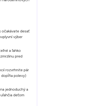
k očakávate desať
vplyvní výber
teľné a ľahko
 zmrzlinu pred
ií rozvrhnite pár
o dopĺňa polevy)
u na jednoduchý a
 uľahčia deťom