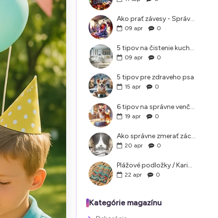
Ako prať závesy - Správne pranie a údržba záclon doma
09
apr
0
5 tipov na čistenie kuchyne, ktoré vám pomôžu
09
apr
0
5 tipov pre zdraveho psa
15
apr
0
6 tipov na správne venčenie psa v letných horúčavách
19
apr
0
Ako správne zmerať záclony a závesy?
20
apr
0
Plážové podložky / Karimatky na pláž ako si vybrať
22
apr
0
Kategórie magazínu